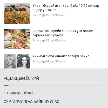
Улаан буудай ихэнх талбайд 10-12 см-ээр
өндөр ургажээ
Өчигдөр 15 цаг 30 мин
Зарим гол нэрийн барааны үнэ өмнөх
сарынхаас буурчээ
Өчигдөр 15 цаг 00 мин
Хиймэл оюун хяналтаас гарч байна
Өчигдөр 14 цаг 30 мин
РЕДАКЦЫН ЁС ЗҮЙ
Эмэгтэйчүүд Бээжин, эрэгтэйчүүд Японд
бэлтгэл базаахаар хилийн дээс алхлаа
Өчигдөр 14 цаг 00 мин
Редакцын ёс зүй
СУРТАЛЧИЛГАА БАЙРШУУЛАХ
АНУ-ын Цэргийн кибер командлалаын