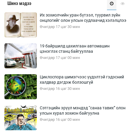
Шинэ мэдээ
Их зохиолчийн уран бүтээл, туурвил зүйн
онцлогийг олон улсын судлаачид хэлэлцлээ
Өчигдөр 17 цаг 30 мин
19 байршилд цахилгаан автомашин
цэнэглэх станц байгууллаа
Өчигдөр 17 цаг 00 мин
Циклоспора шимэгчээс үүдэлтэй гэдэсний
халдвар дэгдэж болзошгүй
Өчигдөр 16 цаг 30 мин
Сэтгэцийн эрүүл мэндэд “санаа тавих” олон
улсын хурал зохион байгуулна
Өчигдөр 16 цаг 00 мин