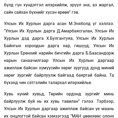
бүлд гүн хүндэтгэл илэрхийлж, эрүүл энх, аз жаргал,
сайн сайхан бүхнийг хүсэн ерөөе” гэв.
Улсын Их Хурлын дарга асан М.Энхболд үг хэллээ.
"Улсын Их Хурлын дарга Д.Амарбаясгалан, Улсын Их
Хурлын дэд дарга Х.Булгантуяа, Улсын Их Хурлын
Байнгын хороодын дарга нар, гишүүд, Улсын Их
Хурлын Ерөнхий нарийн бичгийн дарга Б.Баасандорж
нарын санаачилгаар Улсын Их Хурлын даргаар
ажиллаж байсан хүмүүсийн хөрөг зургууд дунд миний
хөрөг зургийг байрлуулж байгаад баяртай байна. Та
бүхэнд чин сэтгэлийн талархал илэрхийлье.
Хувь хүний хувьд, Төрийн ордонд зургийг минь
байрлуулж буй нь их хувь тавилан” гэлээ. Тэрбээр,
Улсын Их Хурлын даргаар ажиллаж байсан үе маань
их онцлогтой байсан хэмээгээд “МАН цөөнхөөс олонх