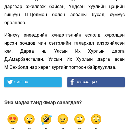
даргаар ажиллаж байсан, Үндсэн хуулийн цэцийн
гишүүн Ц.Цолмон болон албаны бусад хүмүүс
оролцлоо.
Ийнхүү өнөөдрийн хүндэтгэлийн ёслолд хүрэлцэн
ирсэн зочдод чин сэтгэлийн талархал илэрхийлсэн
юм. Дараа нь Улсын Их Хурлын дарга
Д.Амарбаясгалан, Улсын Их Хурлын дарга асан
М.Энхболд нар хөрөг зургийг тогтоон байрлууллаа.
ЖИРГЭХ
ХУВААЛЦАХ
Энэ мэдээ танд ямар санагдав?