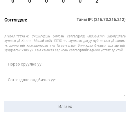
0
0
0
0
0
2
Сэтгэгдэл:
Таны IP: (216.73.216.212)
АНХААРУУЛГА: Уншигчдын бичсэн сэтгэгдэлд unuudur.mn хариуцлага
хүлээхгүй болно. Манай сайт ХХЗХ-ны журмын дагуу зүй зохисгүй зарим
үг, хэллэгийг хязгаарласан тул Та сэтгэгдэл бичихдээ бусдын эрх ашгийг
хүндэтгэн үзнэ үү. Хэм хэмжээ зөрчсөн сэтгэгдлийг админ устгах эрхтэй.
Илгээх