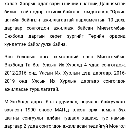
хэлэв. Хаврын адаг сарын шинийн нэгний, Дашнямтай
билигт сайн өдөр тохиож байгааг тэмдэглээд “Орчин
цагийн байнгын ажиллагаатай парламентын 10 дахь
даргаар сонгогдон ажиллаж байсан Миеэгомбын
Энхболд даргын хөрөг зургийг Төрийн ордонд
хүндэтгэн байрлуулж байна.
Энэ ёслолын арга хэмжээний эзэн Миеэгомбын
Энхболд Та бол Улсын Их Хуралд 4 удаа сонгогдож,
2012-2016 онд Улсын Их Хурлын дэд даргаар, 2016-
2019 онд Улсын Их Хурлын даргаар сонгогдон
ажилласан туршлагатай.
М.Энхболд дарга бол ардчилал, өөрчлөн байгуулалт
эхэлсэн 1990 оноос МАН-д элсэн орж намын бүх
шатны сонгуульт албан тушаал хашиж, тус намын
даргаар 2 удаа сонгогдон ажилласан төдийгүй Монгол