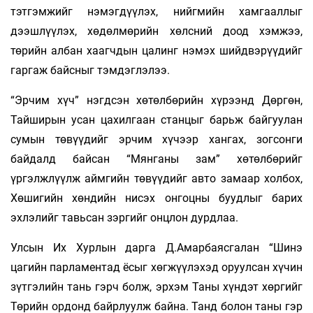
тэтгэмжийг нэмэгдүүлэх, нийгмийн хамгааллыг
дээшлүүлэх, хөдөлмөрийн хөлсний доод хэмжээ,
төрийн албан хаагчдын цалинг нэмэх шийдвэрүүдийг
гаргаж байсныг тэмдэглэлээ.
“Эрчим хүч” нэгдсэн хөтөлбөрийн хүрээнд Дөргөн,
Тайширын усан цахилгаан станцыг барьж байгуулан
сумын төвүүдийг эрчим хүчээр хангах, зогсонги
байдалд байсан “Мянганы зам” хөтөлбөрийг
үргэлжлүүлж аймгийн төвүүдийг авто замаар холбох,
Хөшигийн хөндийн нисэх онгоцны буудлыг барих
эхлэлийг тавьсан зэргийг онцлон дурдлаа.
Улсын Их Хурлын дарга Д.Амарбаясгалан “Шинэ
цагийн парламентад ёсыг хөгжүүлэхэд оруулсан хүчин
зүтгэлийн тань гэрч болж, эрхэм Таны хүндэт хөргийг
Төрийн ордонд байрлуулж байна. Танд болон таны гэр