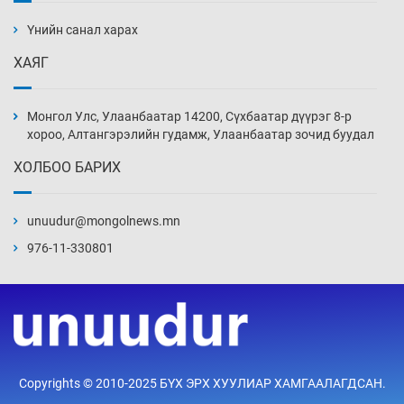
ажилтнууд амиа хорлох явдал эрс
нэмэгджээ
Үнийн санал харах
Өчигдөр 13 цаг 52 мин
ХАЯГ
Монголын шигшээ Хонконгийн багийг ялж,
эхний хожлоо авлаа
Монгол Улс, Улаанбаатар 14200, Сүхбаатар дүүрэг 8-р
Өчигдөр 13 цаг 30 мин
хороо, Алтангэрэлийн гудамж, Улаанбаатар зочид буудал
ХОЛБОО БАРИХ
Техникийн өндөр үзүүлэлттэй агаарын хөлөг
худалдан авах хүсэлтээ уламжлав
unuudur@mongolnews.mn
Өчигдөр 13 цаг 00 мин
976-11-330801
“Шатахууны бус, бодлогын хомсдол
нүүрлээд байна”
Өчигдөр 12 цаг 30 мин
Дөрвөн чиглэлд шөнийн автобус иргэдэд
Copyrights © 2010-2025 БҮХ ЭРХ ХУУЛИАР ХАМГААЛАГДСАН.
үйлчилж буй гэв