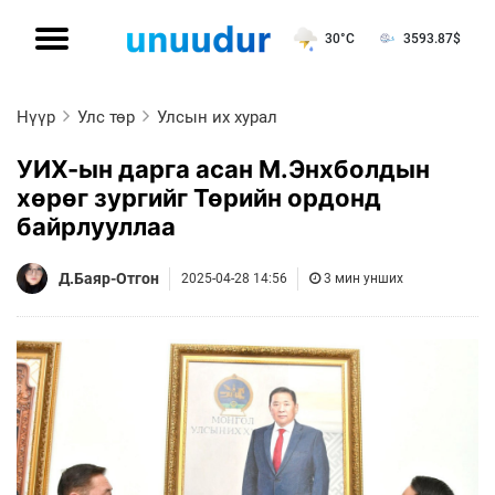
30°C
3593.87
$
Нүүр
Улс төр
Улсын их хурал
УИХ-ын дарга асан М.Энхболдын
хөрөг зургийг Төрийн ордонд
байрлууллаа
Д.Баяр-Отгон
2025-04-28 14:56
3 мин унших