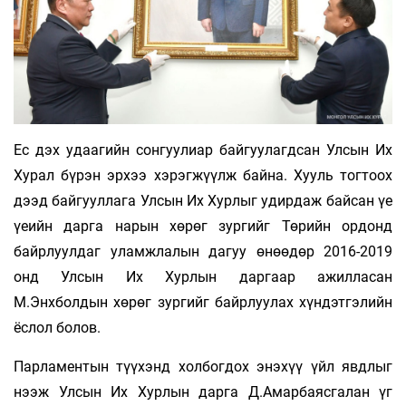
Ес дэх удаагийн сонгуулиар байгуулагдсан Улсын Их
Хурал бүрэн эрхээ хэрэгжүүлж байна. Хууль тогтоох
дээд байгууллага Улсын Их Хурлыг удирдаж байсан үе
үеийн дарга нарын хөрөг зургийг Төрийн ордонд
байрлуулдаг уламжлалын дагуу өнөөдөр 2016-2019
онд Улсын Их Хурлын даргаар ажилласан
М.Энхболдын хөрөг зургийг байрлуулах хүндэтгэлийн
ёслол болов.
Парламентын түүхэнд холбогдох энэхүү үйл явдлыг
нээж Улсын Их Хурлын дарга Д.Амарбаясгалан үг