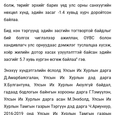
болж, төрийг эрхийг барих үед улс орны санхүүгийн
нөхцөл хүнд, эдийн засаг -1.4 хувьд хүрч доройтсон
байлаа.
Бид нэн тэргүүнд эдийн засгийн тогтвортой байдлыг
бий болгох чиглэлээр ажиллан, ОУВС болон
хандивлагч улс орнуудаас дэмжлэг туслалцаа хүсэж,
хоёр жилийн дотор хасах үзүүлэлттэй байсан эдийн
засгийг 5.7 хувь хүргэн өсгөж байлаа” гэв.
Энэхүү хүндэтгэлийн ёслолд Улсын Их Хурлын дарга
Д.Амарбаясгалан, Улсын Их Хурлын дэд дарга
Х.Булгантуяа, Улсын Их Хурлын Аюулгүй байдал,
гадаад бодлогын байнгын хорооны дарга Г.Тэмүүлэн,
Улсын Их Хурлын дарга асан М.Энхболд, Улсын Их
Хурлын Тамгын газрын Тэргүүн дэд дарга Ч.Ариунхур,
2016-2019 онд Улсын Их Хурлын Тамгын газрын