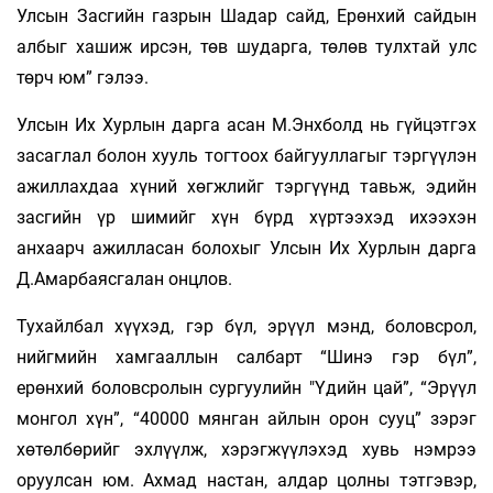
Улсын Засгийн газрын Шадар сайд, Ерөнхий сайдын
албыг хашиж ирсэн, төв шударга, төлөв тулхтай улс
төрч юм” гэлээ.
Улсын Их Хурлын дарга асан М.Энхболд нь гүйцэтгэх
засаглал болон хууль тогтоох байгууллагыг тэргүүлэн
ажиллахдаа хүний хөгжлийг тэргүүнд тавьж, эдийн
засгийн үр шимийг хүн бүрд хүртээхэд ихээхэн
анхаарч ажилласан болохыг Улсын Их Хурлын дарга
Д.Амарбаясгалан онцлов.
Тухайлбал хүүхэд, гэр бүл, эрүүл мэнд, боловсрол,
нийгмийн хамгааллын салбарт “Шинэ гэр бүл”,
ерөнхий боловсролын сургуулийн "Үдийн цай”, “Эрүүл
монгол хүн”, “40000 мянган айлын орон сууц” зэрэг
хөтөлбөрийг эхлүүлж, хэрэгжүүлэхэд хувь нэмрээ
оруулсан юм. Ахмад настан, алдар цолны тэтгэвэр,