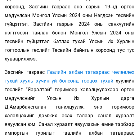
хороонд, Засгийн газраас энэ сарын 19-нд өргөн
мэдүүлсэн Монгол Улсын 2024 оны Нэгдсэн төсвийн
гүйцэтгэл, Засгйин газрын 2024 оны санхүүгийн
нэгтгэсэн тайлан болон Монгол Улсын 2024 оны
төсвийн гүйцэтгэл батлах тухай Улсын Их Хурлын
тогтоолын төслийг Төсвийн байнгын хороонд тус тус
хуваарилжээ.
Засгийн газраас
Гаалийн албан татвараас чөлөөлөх
тухай
х
ууль хүчингүй болсонд тооцох тухай
хуулийн
төслийг “Яаралтай” горимоор хэлэлцүүлэхээр өргөн
мэдүүлснийг Улсын Их Хурлын дарга
Д.Амарбаясгалан танилцуулж, энэ горимоор
хэлэлцэхийг дэмжих эсэх талаар санал хураалт
явуулсан юм. Санал хураалт явуулахын өмнө тэрбээр
импортын гурилыг гаалийн албан татвараас