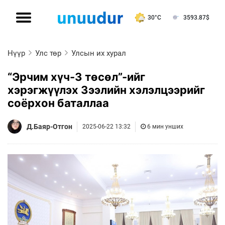
30°C
3593.87
$
Нүүр
Улс төр
Улсын их хурал
“Эрчим хүч-3 төсөл”-ийг
хэрэгжүүлэх Зээлийн хэлэлцээрийг
соёрхон баталлаа
Д.Баяр-Отгон
2025-06-22 13:32
6 мин унших