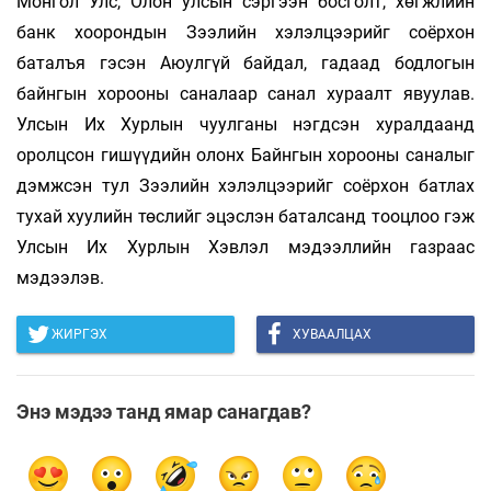
Монгол Улс, Олон улсын сэргээн босголт, хөгжлийн
банк хоорондын Зээлийн хэлэлцээрийг соёрхон
баталъя гэсэн Аюулгүй байдал, гадаад бодлогын
байнгын хорооны саналаар санал хураалт явуулав.
Улсын Их Хурлын чуулганы нэгдсэн хуралдаанд
оролцсон гишүүдийн олонх Байнгын хорооны саналыг
дэмжсэн тул Зээлийн хэлэлцээрийг соёрхон батлах
тухай хуулийн төслийг эцэслэн баталсанд тооцлоо гэж
Улсын Их Хурлын Хэвлэл мэдээллийн газраас
мэдээлэв.
ЖИРГЭХ
ХУВААЛЦАХ
Энэ мэдээ танд ямар санагдав?