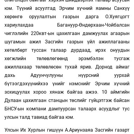
юм. Түүний асуултад Эрчим хүчний яамны Санхүү
хөрөнгө оруулалтын газрын дарга О.Хуягцогт
хариулахдаа Багануур-Өндөрхаан-Чойбалсан
чиглэлийн 220квт-ын цахилгаан дамжуулах агаарын
шугамын ажил Засгийн газрын үйл ажиллагааны
хөтөлбөрт туссан талаар дурдаад, ирэх онуудын
хөгжлийн төлөвлөгөөнд эрэмбэлэн тусгаж
ажиллахаар төлөвлөсөн тухай ярив. Дорнод аймаг
дахь Адуунчулууны нүүрсний уурхай
бүтээгдэхүүнийхээ үнийг нэмснийг Эрчим хүчний
зохицуулах хороо хянаж байгаа ажээ. 10 аймгийн
Дулаан цахилгаан станцын төслийг гүйцэтгэж байсан
БНСУ-ын компани дампуурсан талаарх асуудлыг тус
улсын талд тавиад байгаа юм.
Улсын Их Хурлын гишүүн А.Ариунзаяа Засгийн газарт