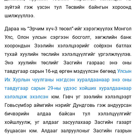
зүйтэй гэж үзсэн тул Төсвийн байнгын хороонд
шилжүүллээ.
Дараа нь “Эрчим хүч-3 төсөл”-ийг хэрэгжүүлэх Монгол
Улс, Олон улсын сэргээн босголт, хөгжлийн банк
хоорондын Зээлийн хэлэлцээрийг соёрхон батлах
тухай хуулийн төслийн хэлэлцүүлгийг үргэлжлүүлэв.
Энэ хуулийн төслийг Засгийн газраас энэ оны
тавдугаар сарын 16-нд өргөн мэдүүлсэн бөгөөд
Улсын
Их Хурлын чуулганы нэгдсэн хуралдаанаар энэ оны
тавдугаар сарын 29-ны үдээс хойших хуралдаанаар
хэлэлцэж эхэлсэн
юм. Гэвч уг зээлийн хэлэлцээрт
Говьсүмбэр аймгийн нэрийг Дундговь гэж андуурсан
бичвэрийн алдаа байсан тул хэлэлцүүлгийг
хойшлуулж, уг алдааг засуулахаар Засгийн газарт
буцаасан юм. Алдааг залруулсныг Засгийн газрын