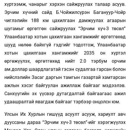
хүртээмж, чанарыг хэрхэн сайжруулах талаар асуув.
Эрчим хүчний сайд Б.Чойжилсүрэн Багануур-Чойр
чиглэлийн 188 км цахилгаан дамжуулах агаарын
шугамыг өргөтгөн сайжруулах “Эрчим хүч-3 төсөл”
Улаанбаатар хотын цахилгаан хангамжийг өргөтгөхөд
шууд нөлөө байхгүй гэдгийг тодотгож, Улаанбаатар
хотын цахилгаан хангамжийг 2035 он хүртэл
өргөжүүлэх, өргөтгөхөд нийт 2.0 тэрбум орчим
ам.доллар шаардлагатай гэсэн судалгаа гарсан болон
нийслэлийн Засаг даргын тамгын газартай хамтарсан
ажлын хэсэг байгуулан ажиллаж байгааг мэдээлэв.
Санхүүгийн эх үүсвэр дутагдалтай байгаагаас ажил
удаашралтай явагдаж байгааг тэрбээр онцолсн юм.
Улсын Их Хурлын гишүүд асуулт асууж, хариулт авч
дууссаны дараа “Эрчим хүч-3 төсөл”-ийг хэрэгжүүлэх