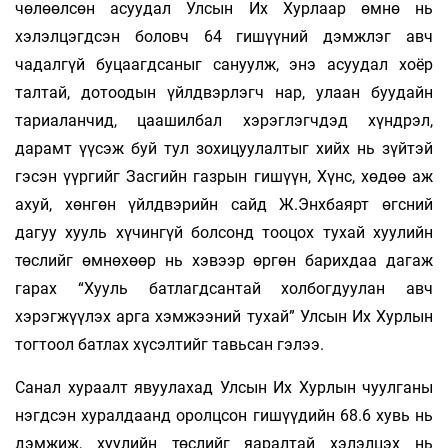
чөлөөлсөн асуудал Улсын Их Хурлаар өмнө нь
хэлэлцэгдсэн боловч 64 гишүүний дэмжлэг авч
чадалгүй буцаагдсаныг сануулж, энэ асуудал хоёр
талтай, дотоодын үйлдвэрлэгч нар, улаан буудайн
тариаланчид, цаашилбал хэрэглэгчдэд хүндрэл,
дарамт үүсэж буй тул зохицуулалтыг хийх нь зүйтэй
гэсэн үүргийг Засгийн газрын гишүүн, Хүнс, хөдөө аж
ахуй, хөнгөн үйлдвэрийн сайд Ж.Энхбаярт өгсний
дагуу хууль хүчингүй болсонд тооцох тухай хуулийн
төслийг өмнөхөөр нь хэвээр өргөн барихдаа дагаж
гарах “Хууль батлагдсантай холбогдуулан авч
хэрэгжүүлэх арга хэмжээний тухай” Улсын Их Хурлын
тогтоол батлах хүсэлтийг тавьсан гэлээ.
Санал хураалт явуулахад Улсын Их Хурлын чуулганы
нэгдсэн хуралдаанд оролцсон гишүүдийн 68.6 хувь нь
дэмжиж, хуулийн төслийг яаралтай хэлэлцэх нь