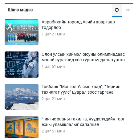
Шинэ мэдээ
Аэробикийн төрөлд Азийн аваргаар
тодорлоо
1 цаг 21 мин
Олон улсын хиймэл оюуны олимпиадаас
манай сурагчид хос хүрэл медаль хүртэв
1 цаг 51 мин
Төвбанк “Монгол Улсын хаад”, “Төрийн
тахилгат уулс” цуврал зоос гаргана
2 цаг 21 мин
Чингис хааны тахилга, нүүдэлчдийн төрт
ёсны уламжлалыг хэлэлцэв
2 цаг 51 мин