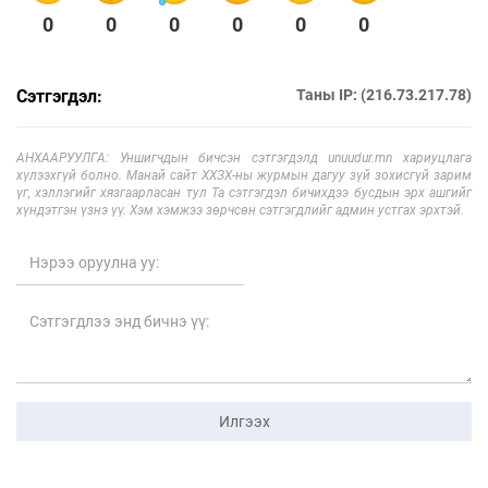
0
0
0
0
0
0
Сэтгэгдэл:
Таны IP: (216.73.217.78)
АНХААРУУЛГА: Уншигчдын бичсэн сэтгэгдэлд unuudur.mn хариуцлага
хүлээхгүй болно. Манай сайт ХХЗХ-ны журмын дагуу зүй зохисгүй зарим
үг, хэллэгийг хязгаарласан тул Та сэтгэгдэл бичихдээ бусдын эрх ашгийг
хүндэтгэн үзнэ үү. Хэм хэмжээ зөрчсөн сэтгэгдлийг админ устгах эрхтэй.
Илгээх