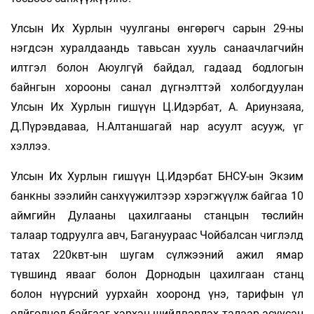
Улсын Их Хурлын чуулганы өнгөрөгч сарын 29-ны
нэгдсэн хуралдаандь тавьсан хууль санаачлагчийн
илтгэл болон Аюулгүй байдал, гадаад бодлогын
байнгын хорооны санал дүгнэлттэй холбогдуулан
Улсын Их Хурлын гишүүн Ц.Идэрбат, А. Ариунзаяа,
Д.Пүрэвдаваа, Н.Алтаншагай нар асуулт асууж, үг
хэллээ.
Улсын Их Хурлын гишүүн Ц.Идэрбат БНСУ-ын Экзим
банкны зээлийн санхүүжилтээр хэрэгжүүлж байгаа 10
аймгийн Дулааны цахилгааны станцын төслийн
талаар тодруулга авч, Багануураас Чойбалсан чиглэлд
татах 220квт-ын шугам сүлжээний ажил ямар
түвшинд явааг болон Дорнодын цахилгаан станц
болон нүүрсний уурхайн хооронд үнэ, тарифын үл
олйголцол байгааг хэрхэн шийдвэрлэх талаар асуусан