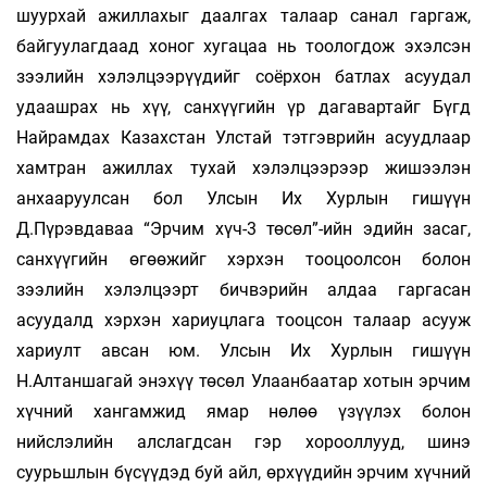
шуурхай ажиллахыг даалгах талаар санал гаргаж,
байгуулагдаад хоног хугацаа нь тоологдож эхэлсэн
зээлийн хэлэлцээрүүдийг соёрхон батлах асуудал
удаашрах нь хүү, санхүүгийн үр дагавартайг Бүгд
Найрамдах Казахстан Улстай тэтгэврийн асуудлаар
хамтран ажиллах тухай хэлэлцээрээр жишээлэн
анхааруулсан бол Улсын Их Хурлын гишүүн
Д.Пүрэвдаваа “Эрчим хүч-3 төсөл”-ийн эдийн засаг,
санхүүгийн өгөөжийг хэрхэн тооцоолсон болон
зээлийн хэлэлцээрт бичвэрийн алдаа гаргасан
асуудалд хэрхэн хариуцлага тооцсон талаар асууж
хариулт авсан юм. Улсын Их Хурлын гишүүн
Н.Алтаншагай энэхүү төсөл Улаанбаатар хотын эрчим
хүчний хангамжид ямар нөлөө үзүүлэх болон
нийслэлийн алслагдсан гэр хорооллууд, шинэ
суурьшлын бүсүүдэд буй айл, өрхүүдийн эрчим хүчний