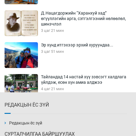
Д.Нацагдоржийн “Харанхуй хад”
өгүүллэгийн арга, сэтгэлгээний нөлөөлөл,
шинэчлэл
3 цаг 21 мин
Эр хүнд итгэхээр эрхий хуруундаа...
3 цаг 51 мин
Тайландад 14 настай хүү зэвсэгт халдлага
үйлдэж, есөн хүн амиа алджээ
4 цаг 21 мин
РЕДАКЦЫН ЁС ЗҮЙ
Хүннү рок буюу монгол онгод
4 цаг 51 мин
Редакцын ёс зүй
СУРТАЛЧИЛГАА БАЙРШУУЛАХ