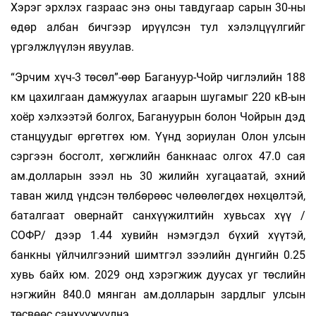
Хэрэг эрхлэх газраас энэ оны тавдугаар сарын 30-ны
өдөр албан бичгээр ирүүлсэн тул хэлэлцүүлгийг
үргэлжлүүлэн явуулав.
“Эрчим хүч-3 төсөл”-өөр Багануур-Чойр чиглэлийн 188
км цахилгаан дамжуулах агаарын шугамыг 220 кВ-ын
хоёр хэлхээтэй болгох, Багануурын болон Чойрын дэд
станцуудыг өргөтгөх юм. Үүнд зориулан Олон улсын
сэргээн босголт, хөгжлийн банкнаас олгох 47.0 сая
ам.долларын зээл нь 30 жилийн хугацаатай, эхний
таван жилд үндсэн төлбөрөөс чөлөөлөгдөх нөхцөлтэй,
баталгаат овернайт санхүүжилтийн хувьсах хүү /
СОФР/ дээр 1.44 хувийн нэмэгдэл бүхий хүүтэй,
банкны үйлчилгээний шимтгэл зээлийн дүнгийн 0.25
хувь байх юм. 2029 онд хэрэгжиж дуусах уг төслийн
нэгжийн 840.0 мянган ам.долларын зардлыг улсын
төсвөөс санхүүжүүлнэ.