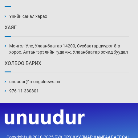
Сарьсан багваахайнууд голын эрэг дагуух
барилга, байгууламжийн дээвэрт үүрлэжээ
Үнийн санал харах
5 цаг 21 мин
ХАЯГ
Цагдаагийн алба хаагчийг мөргөж зугтсан
этгээдийг илрүүлэв
Монгол Улс, Улаанбаатар 14200, Сүхбаатар дүүрэг 8-р
5 цаг 51 мин
хороо, Алтангэрэлийн гудамж, Улаанбаатар зочид буудал
ХОЛБОО БАРИХ
Нүүрс-пиролизийн үйлдвэр байгуулах
тогтоолын төслийг батлав
unuudur@mongolnews.mn
6 цаг 21 мин
976-11-330801
Б.Хулан ДАШТ-д түрүүлж, Г.Монголжин
хошой хүрэл медальтан болов
6 цаг 36 мин
Хуульчийн мэргэжлийн шалгалтын
Copyrights © 2010-2025 БҮХ ЭРХ ХУУЛИАР ХАМГААЛАГДСАН.