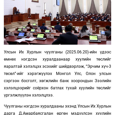
Улсын Их Хурлын чуулганы (2025.06.20)-ийн үдээс
өмнөх нэгдсэн хуралдаанаар хуулийн төслийг
яаралтай хэлэлцэх эсэхийг шийдвэрлэж, “Эрчим хүч-3
төсөл”-ийг хэрэгжүүлэх Монгол Улс, Олон улсын
сэргээн босголт, хөгжлийн банк хоорондын Зээлийн
хэлэлцээрийг соёрхон батлах тухай хуулийн төслийг
үргэлжлүүлэн хэлэлцлээ.
Чуулганы нэгдсэн хуралдааны эхэнд Улсын Их Хурлын
дарга Д.Амарбаясгалан өргөн мэдүүлсэн хуулийн