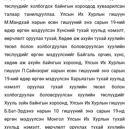
төслүүдийг холбогдох байнгын хороодод хуваарилсан
талаар танилцууллаа. Улсын Их Хурлын гишүүн
М.Мандхай нарын есөн гишүүний энэ сарын 19-ний
өдөр өргөн мэдүүлсэн Хүнсний тухай хуульд нэмэлт,
өөрчлөлт оруулах тухай, Хөдөө аж ахуйн тухай хуулийн
төсөл болон холбогдуулан боловсруулсан хуулийн
төслүүдийг өргөн мэдүүлснийг Байгаль орчин, хүнс,
хөдөө аж ахуйн байнгын хороонд, Улсын Их Хурлын
гишүүн П.Сайнзориг нарын есөн гишүүний энэ сарын
19-ний өдөр өргөн мэдүүлсэн Харьяатын тухай хуульд
нэмэлт оруулах тухай хуулийн төсөл болон
холбогдуулан боловсруулсан хуулийн төслүүдийг
Хууль зүйн байнгын хороонд, Улсын Их Хурлын гишүүн
Б.Бат-Эрдэнэ нарын 10 гишүүний энэ сарын 19-нд
өргөн мэдүүлсэн Монгол Улсын Их Хурлын тухай
хуульд нэмэлт, өөрчлөлт оруулах тухай хуулийн