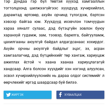
Тэр дундаа гэр бүл төвтэй хүүхэд хамгааллын
тогтолцоонд шилжээгүйгээс хүүхдүүд хүчирхийлэл,
дарамтад өртсөөр, ахуйн орчинд түлэгдэж, бэртсэн
хэвээр байгаа юм. Хүүхдүүд ихэвчлэн томчуудын
хараа хяналт сулаас, дэд бүтэцгүйн зовлон буюу
харанхуй гудамж, зам, тээвэр, барилга, байгууламж,
цахилгааны аюулгүй байдал алдагдсанаас хохирдог.
Ахуйн орчны аюулгүй байдлыг эцэг, эх, асран
хамгаалагчид, дэд бүтцийнхийг төр хангаж, хариуцаж
ажиллах ёстой ч хаана хаанаа хариуцлагагүй
хандсаар. Алга болсон хүүхдийг хэн нэгэнд алуулсан,
эсвэл хүчирхийлүүлснийх нь дараа олдог системийг л
өөрчлөхийг иргэд шаардсаар буй билээ.
ЖИРГЭХ
ХУВААЛЦАХ