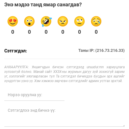
Энэ мэдээ танд ямар санагдав?
0
0
0
0
0
0
Сэтгэгдэл:
Таны IP: (216.73.216.33)
АНХААРУУЛГА: Уншигчдын бичсэн сэтгэгдэлд unuudur.mn хариуцлага
хүлээхгүй болно. Манай сайт ХХЗХ-ны журмын дагуу зүй зохисгүй зарим
үг, хэллэгийг хязгаарласан тул Та сэтгэгдэл бичихдээ бусдын эрх ашгийг
хүндэтгэн үзнэ үү. Хэм хэмжээ зөрчсөн сэтгэгдлийг админ устгах эрхтэй.