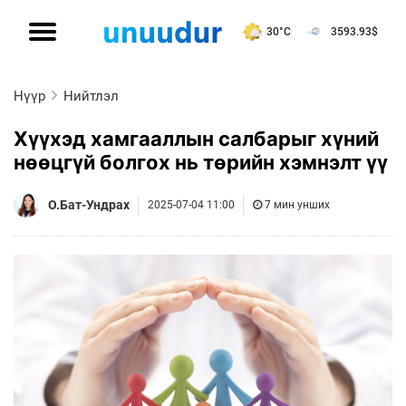
30°C
3593.93
$
Нүүр
Нийтлэл
Хүүхэд хамгааллын салбарыг хүний
нөөцгүй болгох нь төрийн хэмнэлт үү
О.Бат-Ундрах
2025-07-04 11:00
7 мин унших