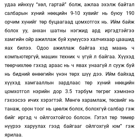
удаа ийнхүү “хөл, гартай” болж, ажлаа эхэлж байтал
салбарын хүний нөөцийн 9-10 хувийг нь буюу 190
орчим хүнийг төр буцаагаад цомхотгох нь. Ийм байж
болох уу, анхан шатны нэгжид ард иргэдтэйгээ
хамгийн ойр ажиллаж буй хүмүүсээ халчихаар цаашид
яах билээ. Одоо ажиллаж байгаа хэд маань ч
компьютергүй, машин техник ч үгүй л байгаа. Хүүхэд
төөрчихлөө гэхэд араас нь ч явах унаагүй л сууж буй
нь бидний өнөөгийн үнэн төрх шүү дээ. Ийм байхад
хүүхэд хамгааллын зардлаас төр хүний нөөцийн
цомхотгол нэрийн дор 3.5 тэрбум төгрөг хэмнэнэ
гэхээсээ ичих хэрэгтэй. Мөнгө харамлаж, төсвийг нь
танаж, орон тоог нь цөөлж болох, болохгүй салбар гэж
бийг иргэд ч ойлгохтойгоо болсон. Гэтэл төр төмөр
нүүрээ харуулах гээд байгааг ойлгохгүй юм” гэж
ярилаа.