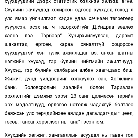
хүүхдүүдийн дээрх статистик бэлхнээ хэлээд өгнө.
Сүүлийн жилүүдэд хохирсон эдгээр хүүхдэд гэхэд л
улс ямар үйлчилгээг хэдэн удаа хэчнээн төгрөгөөр
үзүүлсэн, эсэх нь ч тодорхойгүйг Д.Ундраа зөвлөх
хэлнэ лээ. Тэрбээр” Хүчирхийлүүлсэн, дарамт
шахалтад өртсөн, хараа хяналтгүй хоцорсон
хүүхдүүдтэй хэн тулж ажилладаг вэ, анхан шатны
нэгжийн хүүхэд, гэр бүлийн нийгмийн ажилтнууд.
Хүүхэд, гэр бүлийн салбарын албан хаагчдаас биш,
Жижиг, дунд үйлдвэрийг хөгжүүлэх сан, Хөгжлийн
банк, Боловсролын зээлийн болон Тариалан
эрхлэлтийг дэмжих зэрэг 23 санг цөлмөсөн төрийн
эрх мэдэлтнүүд, орлогоо нотолж чадахгүй болтлоо
баяжсан улс төрчдийнхөө аялдан дагалдагчдыг цөөл,
төсөв, тансаг хэрэглээг нь тана” гэсэн юм.
Хүүхдийн хөгжил, хамгааллын асуудал нь таван гол