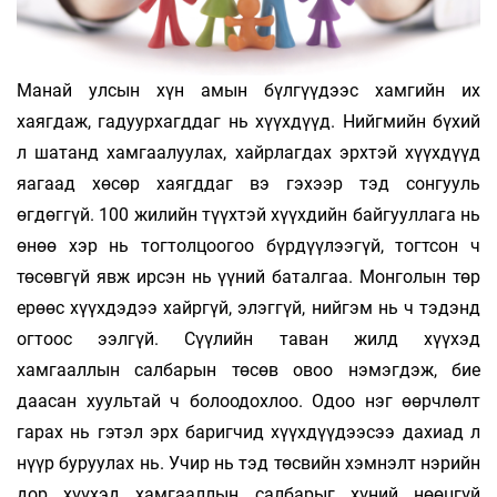
Манай улсын хүн амын бүлгүүдээс хамгийн их
хаягдаж, гадуурхагддаг нь хүүхдүүд. Нийгмийн бүхий
л шатанд хамгаалуулах, хайрлагдах эрхтэй хүүхдүүд
яагаад хөсөр хаягддаг вэ гэхээр тэд сонгууль
өгдөггүй. 100 жилийн түүхтэй хүүхдийн байгууллага нь
өнөө хэр нь тогтолцоогоо бүрдүүлээгүй, тогтсон ч
төсөвгүй явж ирсэн нь үүний баталгаа. Монголын төр
ерөөс хүүхдэдээ хайргүй, элэггүй, нийгэм нь ч тэдэнд
огтоос ээлгүй. Сүүлийн таван жилд хүүхэд
хамгааллын салбарын төсөв овоо нэмэгдэж, бие
даасан хуультай ч болоодохлоо. Одоо нэг өөрчлөлт
гарах нь гэтэл эрх баригчид хүүхдүүдээсээ дахиад л
нүүр буруулах нь. Учир нь тэд төсвийн хэмнэлт нэрийн
дор хүүхэд хамгааллын салбарыг хүний нөөцгүй