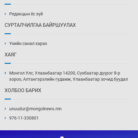
буурсангүй
18 цаг 21 мин
Редакцын ёс зүй
СУРТАЛЧИЛГАА БАЙРШУУЛАХ
Х.Улам-Өрнөх байр урагшилж, долоод
жагсжээ
Үнийн санал харах
18 цаг 51 мин
ХАЯГ
Ж.Лхагвабат өсвөр үеийнхний ДАШТ-ийг
дэнсэлнэ
Монгол Улс, Улаанбаатар 14200, Сүхбаатар дүүрэг 8-р
19 цаг 21 мин
хороо, Алтангэрэлийн гудамж, Улаанбаатар зочид буудал
ХОЛБОО БАРИХ
Иран тэсэж үлдсэн ч удаан хугацаанд хүнд
үеийг туулна
unuudur@mongolnews.mn
19 цаг 51 мин
976-11-330801
Боловсролын зээлийн сангаар гадаадад
суралцагчдын амьжиргааны зардлын