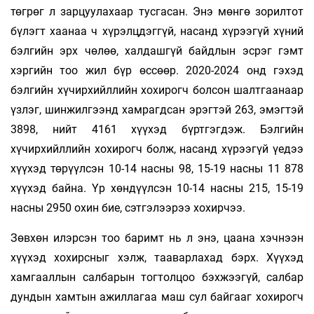
төгрөг л зарцуулахаар тусгасан. Энэ мөнгө зорилтот
бүлэгт хаанаа ч хүрэлцдэггүй, насанд хүрээгүй хүний
бэлгийн эрх чөлөө, халдашгүй байдлын эсрэг гэмт
хэргийн тоо жил бүр өссөөр. 2020-2024 онд гэхэд
бэлгийн хүчирхийллийн хохирогч болсон шалтгаанаар
үзлэг, шинжилгээнд хамрагдсан эрэгтэй 263, эмэгтэй
3898, нийт 4161 хүүхэд бүртгэгдэж. Бэлгийн
хүчирхийллийн хохирогч болж, насанд хүрээгүй үедээ
хүүхэд төрүүлсэн 10-14 насны 98, 15-19 насны 11 878
хүүхэд байна. Үр хөндүүлсэн 10-14 насны 215, 15-19
насны 2950 охин бие, сэтгэлээрээ хохирчээ.
Зөвхөн илэрсэн тоо баримт нь л энэ, цаана хэчнээн
хүүхэд хохирсныг хэлж, тааварлахад бэрх. Хүүхэд
хамгааллын салбарын тогтолцоо бэхжээгүй, салбар
дундын хамтын ажиллагаа маш сул байгааг хохирогч