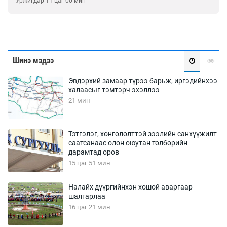
Уржигдар 11 цаг 00 мин
Шинэ мэдээ
Эвдэрхий замаар түрээ барьж, иргэдийнхээ
халаасыг тэмтэрч эхэллээ
21 мин
Тэтгэлэг, хөнгөлөлттэй зээлийн санхүүжилт
саатсанаас олон оюутан төлбөрийн
дарамтад оров
15 цаг 51 мин
Налайх дүүргийнхэн хошой аваргаар
шалгарлаа
16 цаг 21 мин