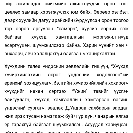
ойр ажилладаг нийгмийн ажилтнуудын орон тоог
цөөлөх замаар хэрэгжүүлэх юм байх. Өөрөөр хэлбэл,
дээрх хуулийн дагуу арайхийн бүрдүүлсэн орон тоогоо
төр өөрөө эргүүлэн “самарч”, хуулиа зөрчих гэж
байгааг хүүхэд хамгааллын мэргэжилтнүүд
эсэргүүцэн, шүүмжилсээр байна. Харин үүнийг хэн ч
анхаарч, авч хэлэлцэхгүй байгаа нь хачирхалтай.
Хүүхдийн төлөө үндэсний зөвлөлийн гишүүн, “Хүүхэд
хүчирхийлэхийн эсрэг үндэсний хөдөлгөөн”-ий
ерөнхий зохицуулагч, бэлгийн хүчирхийллийн хохирогч
хүүхдийг нөхөн сэргээх “Үжин” төвийг үүсгэн
байгуулагч, хүүхэд хамгааллын хамтарсан багийн
үндэсний сургагч, зөвлөх Д.Ундраа салбарын зардал
жил ирэх тусам нэмэгдэж буй ч үр дүн, чанарын ялгаа
ер гарахгүй байгааг шүүмжилсэн. Асуудал хариуцсан
аймаг, дүүргийн дарга нар нь байнга солигддог,