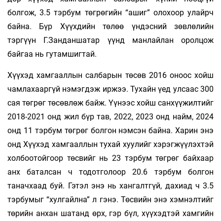
болгож, 3.5 тэрбум төгрөгийн “ашиг” олохоор улайрч
байна. Бүр Хүүхдийн төлөө үндэсний зөвлөлийн
тэргүүн Г.Занданшатар үүнд манлайлан оролцож
байгаа нь гутамшигтай.
Хүүхэд хамгааллын салбарын төсөв 2016 оноос хойш
чамлахааргүй нэмэгдэж иржээ. Тухайн үед улсаас 300
сая төгрөг төсөвлөж байж. Үүнээс хойш санхүүжилтийг
2018-2021 онд жил бүр тав, 2022, 2023 онд найм, 2024
онд 11 тэрбум төгрөг болгон нэмсэн байна. Харин энэ
онд Хүүхэд хамгааллын тухай хуулийг хэрэгжүүлэхтэй
холбоотойгоор төсвийг нь 23 тэрбум төгрөг байхаар
анх баталсан ч тодотголоор 20.6 тэрбум болгон
таначхаад буй. Гэтэл энэ нь хангалтгүй, дахиад ч 3.5
тэрбумыг “хулгайлна” л гэнэ. Төсвийн энэ хэмнэлтийг
төрийн анхан шатанд өрх, гэр бүл, хүүхэдтэй хамгийн