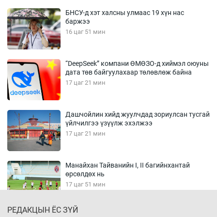
БНСУ-д хэт халсны улмаас 19 хүн нас
баржээ
16 цаг 51 мин
“DeepSeek” компани ӨМӨЗО-д хиймэл оюуны
дата төв байгуулахаар төлөвлөж байна
17 цаг 21 мин
Дашчойлин хийд жуулчдад зориулсан тусгай
үйлчилгээ үзүүлж эхэлжээ
17 цаг 21 мин
Манайхан Тайванийн I, II багийнхантай
өрсөлдөх нь
17 цаг 51 мин
РЕДАКЦЫН ЁС ЗҮЙ
Тарвага хууль бусаар агнах зөрчил