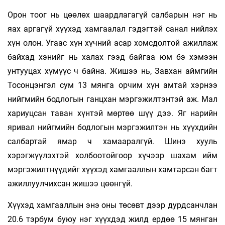
Орон тоог нь цөөлөх шаардлагагүй салбарын нэг нь
яах аргагүй хүүхэд хамгаалал гэдэгтэй санал нийлэх
хүн олон. Угаас хүн хүчний асар хомсдолтой ажиллаж
байхад хэнийг нь халах гээд байгаа юм бэ хэмээн
унтууцах хүмүүс ч байна. Жишээ нь, Завхан аймгийн
Тосонцэнгэл сум 13 мянга орчим хүн амтай хэрнээ
нийгмийн бодлогын ганцхан мэргэжилтэнтэй аж. Мал
хариуцсан таван хүнтэй мөртөө шүү дээ. Яг нарийн
яривал нийгмийн бодлогын мэргэжилтэн нь хүүхдийн
салбартай ямар ч хамааралгүй. Шинэ хууль
хэрэгжүүлэхтэй холбоотойгоор хүчээр шахам ийм
мэргэжилтнүүдийг хүүхэд хамгааллын хамтарсан багт
ажиллуулчихсан жишээ цөөнгүй.
Хүүхэд хамгааллын энэ оны төсөвт дээр дурдсанчлан
20.6 тэрбум буюу нэг хүүхдэд жилд ердөө 15 мянган