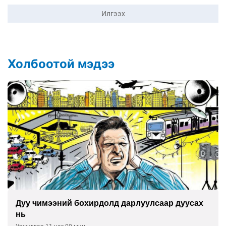
Илгээх
Холбоотой мэдээ
Дуу чимээний бохирдолд дарлуулсаар дуусах
нь