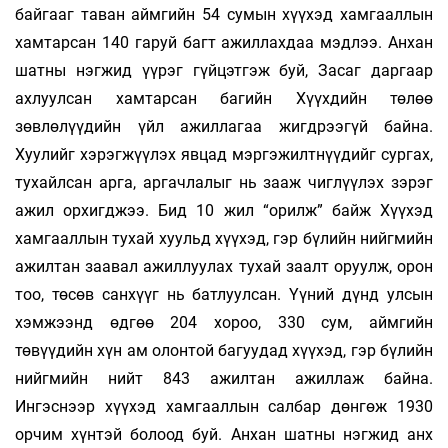
байгааг таван аймгийн 54 сумын хүүхэд хамгааллын
хамтарсан 140 гаруй багт ажиллахдаа мэдлээ. Анхан
шатны нэгжид үүрэг гүйцэтгэж буй, Засаг даргаар
ахлуулсан хамтарсан багийн Хүүхдийн төлөө
зөвлөлүүдийн үйл ажиллагаа жигдрээгүй байна.
Хуулийг хэрэгжүүлэх явцад мэргэжилтнүүдийг сургах,
тухайлсан арга, аргачлалыг нь зааж чиглүүлэх зэрэг
ажил орхигджээ. Бид 10 жил “орилж” байж Хүүхэд
хамгааллын тухай хуульд хүүхэд, гэр бүлийн нийгмийн
ажилтан заавал ажиллуулах тухай заалт оруулж, орон
тоо, төсөв санхүүг нь батлуулсан. Үүний дүнд улсын
хэмжээнд өдгөө 204 хороо, 330 сум, аймгийн
төвүүдийн хүн ам олонтой багуудад хүүхэд, гэр бүлийн
нийгмийн нийт 843 ажилтан ажиллаж байна.
Ингэснээр хүүхэд хамгааллын салбар дөнгөж 1930
орчим хүнтэй болоод буй. Анхан шатны нэгжид анх