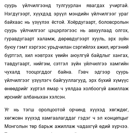
суурь үйлчилгээнд тулгуурлан явагдах учиртай.
Нэгдүгээрт, хүүхдэд эрүүл мэндийн үйлчилгээг ураг
байхаас нь үзүүлэх ёстой. Хоёрдугаарт, боловсролын
суурь үйлчилгээг цэцэрлэгээс нь авхуулаад олгох,
гуравдугаарт халамж, дөрөвдүгээрт хууль, эрх зүйн
буюу гэмт хэргээс урьдчилан сэргийлэх ажил, иргэний
бүртгэл, хил нэвтрэх үеийн аюулгүй байдлыг хангах,
тавдугаарт, нийгэм, сэтгэл зүйн үйлчилгээ хамгийн
чухалд тооцогддог байна. Гэвч эдгээр суурь
үйлчилгээг үзүүлэгч байгууллагууд, эрх бүхий хүмүүс
өнөөдрийг хүртэл ямар ч уялдаа холбоогүй ажиллаж
ирснийг албаныхан хэлсэн.
Уг нь тэгш оролцоотой орчинд хүүхэд хөгждөг,
хөгжсөн хүүхэд хамгаалагддаг гэдэг ч эл концепцыг
Монголын төр барьж ажиллаж чадахгүй өдий хүрчээ.