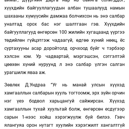
хүүхдийн байгууллагуудын албан тушаалууд намын
шахааны хүмүүсийн дамжаа болчихсон нь энэ салбар
уналтад орох бас нэг шалтгаан гэв. Хүүхдийн
байгууллагууд өнгөрсөн 100 жилийн хугацаанд үүргээ
төдийлөн гүйцэтгэж чадаагүй, өдгөө хүний нөөц, ёс
суртахууны асар доройтолд орчхоод буйг ч тэрбээр
хэлсэн юм. Ур чадвартай, мэргэшсэн, сэтгэлтэй
цөөхөн хүний нуруунд л энэ салбар үлгэн салган
урагшилж яваа аж.
Зөвлөх Д.Ундраа “Уг нь манай улсын хүүхэд
хамгааллын салбарын хууль тогтоомж, эрх зүйн орчин
нэг үеэ бодвол харьцангуй сайжирсан. Хүүхэд
хамгааллын тухай хуультай болж, өнгөрсөн есдүгээр
сарын 1-нээс хойш хэрэгжүүлж буй билээ. Гэвч
ялангуяа орон нутагт хуулийн хэрэгжилт хангалтгүй