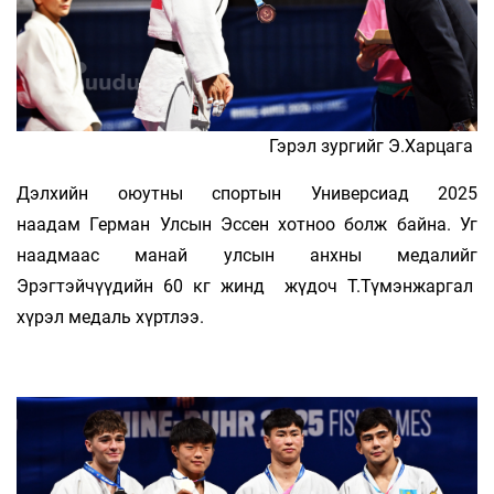
Гэрэл зургийг Э.Харцага
Дэлхийн оюутны спортын Универсиад 2025
наадам Герман Улсын Эссен хотноо болж байна. Уг
наадмаас манай улсын анхны медалийг
Эрэгтэйчүүдийн 60 кг жинд жүдоч Т.Түмэнжаргал
хүрэл медаль хүртлээ.