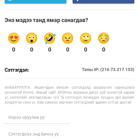
Энэ мэдээ танд ямар санагдав?
0
0
0
0
0
0
Сэтгэгдэл:
Таны IP: (216.73.217.153)
АНХААРУУЛГА: Уншигчдын бичсэн сэтгэгдэлд unuudur.mn хариуцлага
хүлээхгүй болно. Манай сайт ХХЗХ-ны журмын дагуу зүй зохисгүй зарим
үг, хэллэгийг хязгаарласан тул Та сэтгэгдэл бичихдээ бусдын эрх ашгийг
хүндэтгэн үзнэ үү. Хэм хэмжээ зөрчсөн сэтгэгдлийг админ устгах эрхтэй.