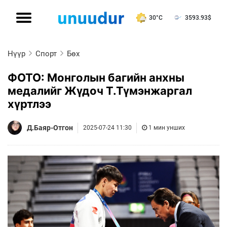
30°C
3593.93
$
Нүүр
Спорт
Бөх
ФОТО: Монголын багийн анхны
медалийг Жүдоч Т.Түмэнжаргал
хүртлээ
Д.Баяр-Отгон
2025-07-24 11:30
1 мин унших