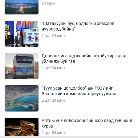
54 мин
“Шатахууны бус, бодлогын хомсдол
нүүрлээд байна”
1 цаг 24 мин
Дөрвөн чиглэлд шөнийн автобус иргэдэд
үйлчилж буй гэв
1 цаг 54 мин
“Туул усан цогцолбор”-ын ТЭЗҮ-ийг
Энэтхэгийн компанид хариуцуулжээ
2 цаг 24 мин
Алтны үнэ долоо хоногийнхоо дээд түвшинд
хүрэв
2 цаг 54 мин