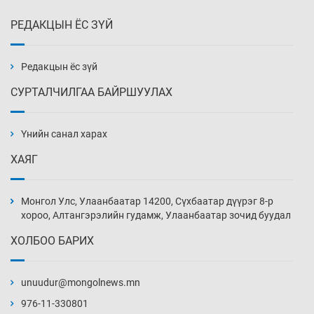
РЕДАКЦЫН ЁС ЗҮЙ
Сурагчдын дүрэмт хувцасны иж бүрдэлд
поло цамц орууллаа
3 цаг 24 мин
Редакцын ёс зүй
СУРТАЛЧИЛГАА БАЙРШУУЛАХ
Шинжлэх ухаанаа хөсөр хаясан улс
чадваргүй мэргэжилтнүүд л “үйлдвэрлэдэг”
Үнийн санал харах
3 цаг 54 мин
ХАЯГ
Аппликэйшн хөгжүүлэхийн оронд ажлаа хий,
Г.Дамдинням сайд аа
Монгол Улс, Улаанбаатар 14200, Сүхбаатар дүүрэг 8-р
4 цаг 24 мин
хороо, Алтангэрэлийн гудамж, Улаанбаатар зочид буудал
ХОЛБОО БАРИХ
Эвдэрхий замаар түрээ барьж, иргэдийнхээ
халаасыг тэмтэрч эхэллээ
unuudur@mongolnews.mn
4 цаг 54 мин
976-11-330801