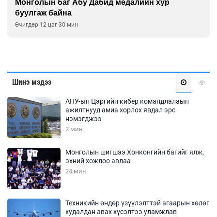
Монголын баг Абу Дабид медалийн хур
буулгаж байна
Өчигдөр 12 цаг 30 мин
Шинэ мэдээ
АНУ-ын Цэргийн кибер командлалаын
ажилтнууд амиа хорлох явдал эрс
нэмэгджээ
2 мин
Монголын шигшээ Хонконгийн багийг ялж,
эхний хожлоо авлаа
24 мин
Техникийн өндөр үзүүлэлттэй агаарын хөлөг
худалдан авах хүсэлтээ уламжлав