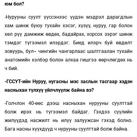
юм бол?
-Нурууны суулт үүссэнээс үүдэн мэдрэл дарагдлын
хам шинж буюу тухайн хэсэг, хүзүү, нуруу, гар болон
хөл рүү дамжиж өвдөх, бадайрах, хорсох зэрэг шинж
тэмдэг түгээмэл илэрдэг. Биед илэрч буй өвдөлт
зовуурь, бул¬ чингийн чангарлаас шалтгаалан тухайн
анатомийн хэлбэр болон алхаа гишгээ өөрчлөгдөх нь
ч бий.
-ГССҮТ-ийн Нуруу, нугасны мэс заслын тасгаар хэдэн
насныхан түлхүү үйлчлүүлж байна вэ?
-Голчлон 40-өөс дээш насныхан нурууны суулттай
болж ирэх нь түгээмэл байдаг. Гэхдээ сүүлийн
жилүүдэд насжилт нь илүү залуужсан гэхэд болно.
Бага насны хүүхдүүд ч нурууны суулттай болж байна.