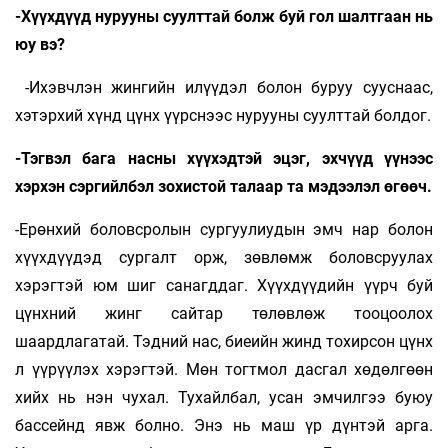
-Хүүхдүүд нурууны суулттай болж буй гол шалтгаан нь
юу вэ?
-Ихэвчлэн жингийн илүүдэл болон буруу сууснаас,
хэтэрхий хүнд цүнх үүрснээс нурууны суулттай болдог.
-Тэгвэл бага насны хүүхэдтэй эцэг, эхчүүд үүнээс
хэрхэн сэргийлбэл зохистой талаар та мэдээлэл өгөөч.
-Ерөнхий боловсролын сургуулиудын эмч нар болон
хүүхдүүдэд сургалт орж, зөвлөмж боловсруулах
хэрэгтэй юм шиг санагддаг. Хүүхдүүдийн үүрч буй
цүнхний жинг сайтар төлөвлөж тооцоолох
шаардлагатай. Тэдний нас, биеийн жинд тохирсон цүнх
л үүрүүлэх хэрэгтэй. Мөн тогтмол дасгал хөдөлгөөн
хийх нь нэн чухал. Тухайлбал, усан эмчилгээ буюу
бассейнд явж болно. Энэ нь маш үр дүнтэй арга.