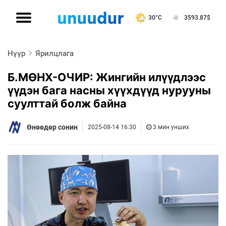
30°C
3593.87
$
Нүүр
Ярилцлага
Б.МӨНХ-ОЧИР: Жингийн илүүдлээс
үүдэн бага насны хүүхдүүд нурууны
суулттай болж байна
Өнөөдөр сонин
2025-08-14 16:30
3 мин унших