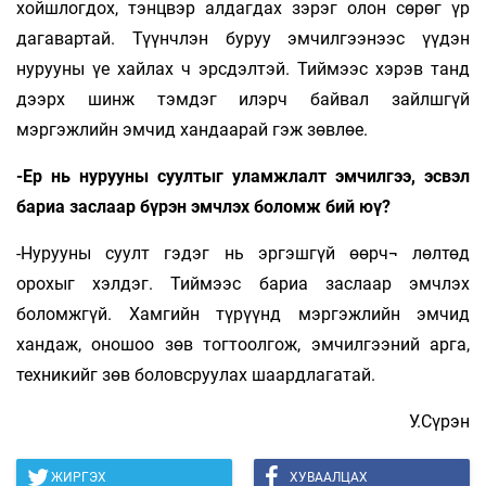
хойшлогдох, тэнцвэр алдагдах зэрэг олон сөрөг үр
дагавартай. Түүнчлэн буруу эмчилгээнээс үүдэн
нурууны үе хайлах ч эрсдэлтэй. Тиймээс хэрэв танд
дээрх шинж тэмдэг илэрч байвал зайлшгүй
мэргэжлийн эмчид хандаарай гэж зөвлөе.
-Ер нь нурууны суултыг уламжлалт эмчилгээ, эсвэл
бариа заслаар бүрэн эмчлэх боломж бий юү?
-Нурууны суулт гэдэг нь эргэшгүй өөрч¬ лөлтөд
орохыг хэлдэг. Тиймээс бариа заслаар эмчлэх
боломжгүй. Хамгийн түрүүнд мэргэжлийн эмчид
хандаж, оношоо зөв тогтоолгож, эмчилгээний арга,
техникийг зөв боловсруулах шаардлагатай.
У.Сүрэн
ЖИРГЭХ
ХУВААЛЦАХ