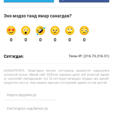
Энэ мэдээ танд ямар санагдав?
0
0
0
0
0
0
Сэтгэгдэл:
Таны IP: (216.73.216.31)
АНХААРУУЛГА: Уншигчдын бичсэн сэтгэгдэлд unuudur.mn хариуцлага
хүлээхгүй болно. Манай сайт ХХЗХ-ны журмын дагуу зүй зохисгүй зарим
үг, хэллэгийг хязгаарласан тул Та сэтгэгдэл бичихдээ бусдын эрх ашгийг
хүндэтгэн үзнэ үү. Хэм хэмжээ зөрчсөн сэтгэгдлийг админ устгах эрхтэй.