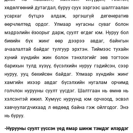
хөдөлгөөний дутагдал, буруу суух зэргээс шалтгаалан
усархаг бүтцээ алдаж, эргэшгүй дегенератив
өөрчлөлтөд ордог. Улмаар нугасны суваг болон
мэдрэлийн ёзоорыг дарж, суулт өгдөг юм. Нуруу бол
биеийн бүх жинг өөр дээрээ авдаг, байнгын
ачаалалтай байдаг тулгуур эрхтэн. Тиймээс тухайн
хүний хүндийн жин болон тэнхлэгийг зөв тогтоон
барихын тулд хүзүү, бүсэлхийн нуруу гэдийсэн, сээр
нуруу, ууц бөхийсөн байдаг. Улмаар хүндийн жинг
хамгийн ихээр авдаг бүсэлхийн нугалам орчимд
голчлон нурууны суулт үүсдэг. Шалтгаан нь өмнө нь
хэлсэнтэй ижил. Хүмүүс нуруунд юм орчхоод, эсвэл
хавчуулагдчихаад л өвдөөд байна гэж ойлгодог. Энэ
нь буруу.
-Нурууны суулт үүссэн үед ямар шинж тэмдэг илэрдэг