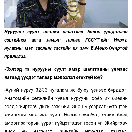
Нурууны суулт өвчний шалтгаан болон урьдчилан
сэргийлэх арга замын талаар ГССҮТ-ийн Нуруу,
нугасны мэс заслын тасгийн их эмч Б.Мөнх-Очиртой
ярилцлаа.
-Эхлээд та нурууны суулт ямар шалтгааны улмаас
яагаад үүсдэг талаар мэдээлэл өгөхгүй юү?
-Хүний нуруу 32-33 нугалам яс буюу үенээс бүрддэг.
Анатомийн хөгжлийн хувьд нурууны хоёр их биеийн
голд жийргэвч диск гэж бий. Энэ нь усархаг бүтэцтэй
жийргэвч маягийн зүйл. Өөрөөр хэлбэл, хүний биед
амортизаторын үүрэг гүйцэтгэдэг гэсэн үг. Жийргэвч
диск нь насжилт, жингийн илүүдэл, гэмтэл,