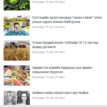
Өчигдөр 16 цаг 30 мин
Сэтгэцийн эрүүл мэндэд “санаа тавих” олон
улсын хурал зохион байгуулна
Өчигдөр 16 цаг 00 мин
Улаан буудай ихэнх талбайд 10-12 см-ээр
өндөр ургажээ
Өчигдөр 15 цаг 30 мин
Зарим гол нэрийн барааны үнэ өмнөх
сарынхаас буурчээ
Өчигдөр 15 цаг 00 мин
Хиймэл оюун хяналтаас гарч байна
Өчигдөр 14 цаг 30 мин