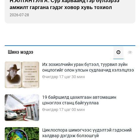
Н.АЛТАНТУЛГА: Сур харваанд гэр бүлээрээ
амжилт гаргана гэдэг ховор хувь тохиол
2026-07-28
Шинэ мэдээ
Их зохиолчийн уран бүтээл, туурвил зүйн
онцлогийг олон улсын судлаачид хэлэлцлээ
Өчигдөр 17 цаг 30 мин
19 байршилд цахилгаан автомашин
цэнэглэх станц байгууллаа
Өчигдөр 17 цаг 00 мин
Циклоспора шимэгчээс үүдэлтэй гэдэсний
халдвар дэгдэж болзошгүй