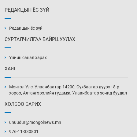
РЕДАКЦЫН ЁС ЗҮЙ
Эмэгтэйчүүд Бээжин, эрэгтэйчүүд Японд
бэлтгэл базаахаар хилийн дээс алхлаа
Өчигдөр 14 цаг 00 мин
Редакцын ёс зүй
СУРТАЛЧИЛГАА БАЙРШУУЛАХ
АНУ-ын Цэргийн кибер командлалаын
ажилтнууд амиа хорлох явдал эрс
нэмэгджээ
Үнийн санал харах
Өчигдөр 13 цаг 52 мин
ХАЯГ
Монголын шигшээ Хонконгийн багийг ялж,
эхний хожлоо авлаа
Монгол Улс, Улаанбаатар 14200, Сүхбаатар дүүрэг 8-р
Өчигдөр 13 цаг 30 мин
хороо, Алтангэрэлийн гудамж, Улаанбаатар зочид буудал
ХОЛБОО БАРИХ
Техникийн өндөр үзүүлэлттэй агаарын хөлөг
худалдан авах хүсэлтээ уламжлав
unuudur@mongolnews.mn
Өчигдөр 13 цаг 00 мин
976-11-330801