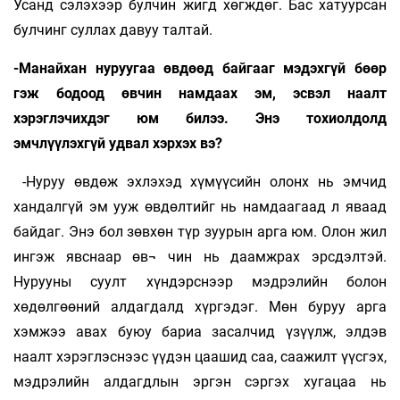
Усанд сэлэхээр булчин жигд хөгждөг. Бас хатуурсан
булчинг суллах давуу талтай.
-Манайхан нуруугаа өвдөөд байгааг мэдэхгүй бөөр
гэж бодоод өвчин намдаах эм, эсвэл наалт
хэрэглэчихдэг юм билээ. Энэ тохиолдолд
эмчлүүлэхгүй удвал хэрхэх вэ?
-Нуруу өвдөж эхлэхэд хүмүүсийн олонх нь эмчид
хандалгүй эм ууж өвдөлтийг нь намдаагаад л яваад
байдаг. Энэ бол зөвхөн түр зуурын арга юм. Олон жил
ингэж явснаар өв¬ чин нь даамжрах эрсдэлтэй.
Нурууны суулт хүндэрснээр мэдрэлийн болон
хөдөлгөөний алдагдалд хүргэдэг. Мөн буруу арга
хэмжээ авах буюу бариа засалчид үзүүлж, элдэв
наалт хэрэглэснээс үүдэн цаашид саа, саажилт үүсгэх,
мэдрэлийн алдагдлын эргэн сэргэх хугацаа нь