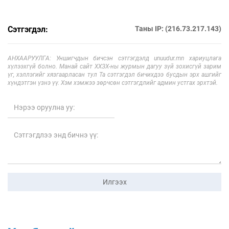
Сэтгэгдэл:
Таны IP: (216.73.217.143)
АНХААРУУЛГА: Уншигчдын бичсэн сэтгэгдэлд unuudur.mn хариуцлага
хүлээхгүй болно. Манай сайт ХХЗХ-ны журмын дагуу зүй зохисгүй зарим
үг, хэллэгийг хязгаарласан тул Та сэтгэгдэл бичихдээ бусдын эрх ашгийг
хүндэтгэн үзнэ үү. Хэм хэмжээ зөрчсөн сэтгэгдлийг админ устгах эрхтэй.
Илгээх