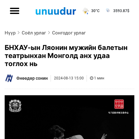
30°C
3593.87
$
Нүүр
Соёл урлаг
Сонгодог урлаг
БНХАУ-ын Ляонин мужийн балетын
театрынхан Монголд анх удаа
тоглох нь
Өнөөдөр сонин
2024-08-13 15:00
1 мин