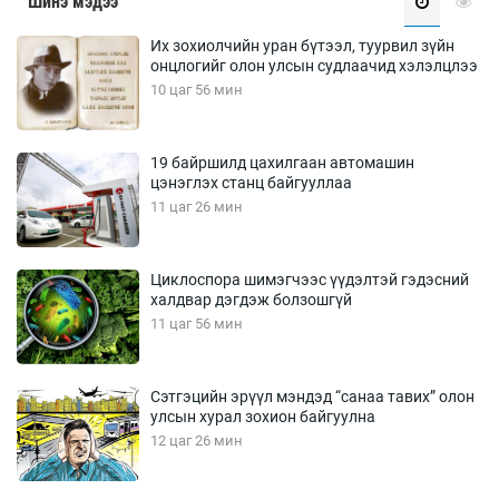
Шинэ мэдээ
Их зохиолчийн уран бүтээл, туурвил зүйн
онцлогийг олон улсын судлаачид хэлэлцлээ
10 цаг 56 мин
19 байршилд цахилгаан автомашин
цэнэглэх станц байгууллаа
11 цаг 26 мин
Циклоспора шимэгчээс үүдэлтэй гэдэсний
халдвар дэгдэж болзошгүй
11 цаг 56 мин
Сэтгэцийн эрүүл мэндэд “санаа тавих” олон
улсын хурал зохион байгуулна
12 цаг 26 мин