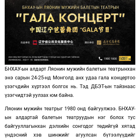
БНХАУ-ын алдарт Ляонин мужийн балетын театрынхан
энэ сарын 24-25-нд Монголд анх удаа гала концертоо
үзэгчдийн хүртээл болгох нь. Тэд ДБЭТ-ын тайзнаас
үзэгчидтэй уулзах юм байна.
Ляонин мужийн театрыг 1980 онд байгуулжээ. БНХАУ-
ын алдартай балетын театруудын нэг болох тус
байгууллагынхан дэлхийн сонгодог төдийгүй хятад
үндэсний хэв шинжийг агуулсан бүтээлүүдийг