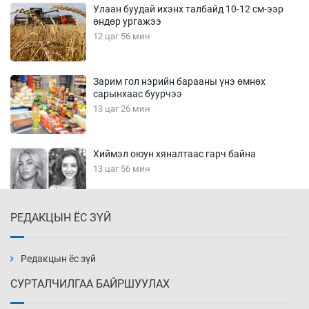
Улаан буудай ихэнх талбайд 10-12 см-ээр
өндөр ургажээ
12 цаг 56 мин
Зарим гол нэрийн барааны үнэ өмнөх
сарынхаас буурчээ
13 цаг 26 мин
Хиймэл оюун хяналтаас гарч байна
13 цаг 56 мин
РЕДАКЦЫН ЁС ЗҮЙ
Эмэгтэйчүүд Бээжин, эрэгтэйчүүд Японд
бэлтгэл базаахаар хилийн дээс алхлаа
14 цаг 26 мин
Редакцын ёс зүй
СУРТАЛЧИЛГАА БАЙРШУУЛАХ
АНУ-ын Цэргийн кибер командлалаын