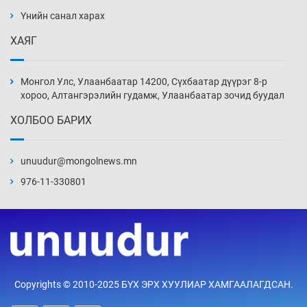
ажилтнууд амиа хорлох явдал эрс
нэмэгджээ
Үнийн санал харах
14 цаг 34 мин
ХАЯГ
Монголын шигшээ Хонконгийн багийг ялж,
эхний хожлоо авлаа
Монгол Улс, Улаанбаатар 14200, Сүхбаатар дүүрэг 8-р
14 цаг 56 мин
хороо, Алтангэрэлийн гудамж, Улаанбаатар зочид буудал
ХОЛБОО БАРИХ
Техникийн өндөр үзүүлэлттэй агаарын хөлөг
худалдан авах хүсэлтээ уламжлав
unuudur@mongolnews.mn
15 цаг 26 мин
976-11-330801
“Шатахууны бус, бодлогын хомсдол
нүүрлээд байна”
15 цаг 56 мин
Дөрвөн чиглэлд шөнийн автобус иргэдэд
Copyrights © 2010-2025 БҮХ ЭРХ ХУУЛИАР ХАМГААЛАГДСАН.
үйлчилж буй гэв
16 цаг 26 мин