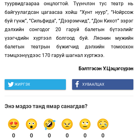
туурвидгаараа онцлогтой. Түүнчлэн тус театр нь
байгуулагдсан цагаасаа хойш “Хунт нуур”, “Нойрсож
буй гүнж”, “Сильфида”, “Дээрэмчид”, “Дон Кихот” зэрэг
дэлхийн сонгодог 20 гаруй балетын бүтээлийг
үзэгчдийн хүртээл болгоод буй. Ляонин мужийн
балетын театрын бүжигчид дэлхийн томоохон
тэмцээнүүдээс 170 гаруй шагнал хүртжээ.
Бэлтгэсэн У.Цэцэгсүрэн
ЖИРГЭХ
ХУВААЛЦАХ
Энэ мэдээ танд ямар санагдав?
0
0
0
0
0
0