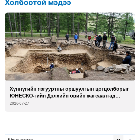
Холбоотой мэдээ
Хүннүгийн язгууртны оршуулгын цогцолборыг
ЮНЕСКО-гийн Дэлхийн өвийн жагсаалтад
бүртгэлээ
2026-07-27