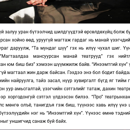
үй залуу уран бүтээлчид шилдгүүдтэй өрсөлдөхүйц болж б
рсан хойно өөд, уруугүй магтаж гардаг нь манай үзэгчди
раг даруулж, “Та мундаг шүү” гэх нь илүү чухал шиг. Үү
“Магтаалдаа мансуурсан манай театрууд” гэх нийтл
сан юм биш биз” хэмээн шүүмжилж байв. “Инээмтгий хүн” 
үй магтаал жин дарж байсан. Гэхдээ энэ бол бодит байда
йн найруулга, тайз засал, нүүр хувиргалт бүгд яг тийм 
н уур амьсгалтай, үзэгчийн сэтгэлийг татаж, дахин театр
р хоргодонгуй сэтгэл үлдээсэн билээ. “Про” театрынхан
лс мөнгө олъё, танигдъя гэж биш, түүнээс хавь илүү үнэ
бүтээлүүдийн нэг нь “Инээмтгий хүн”. Үүнээс өмнө тэдни
ныг уншигчид санаж буй байх.