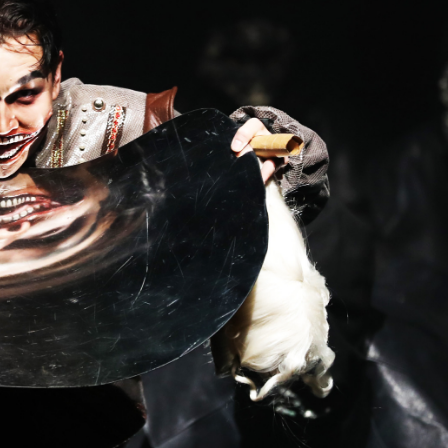
Ханш
Хэрэг з
Эрэлттэй мэдээ
Эрүүл м
Хууль ёс
Хүмүүс
Албаны 
Бусад
Life style
Ярилцл
Зөвлөгөө
Хоймор
Өнөөдрийн тухай
Уншигч-
өл