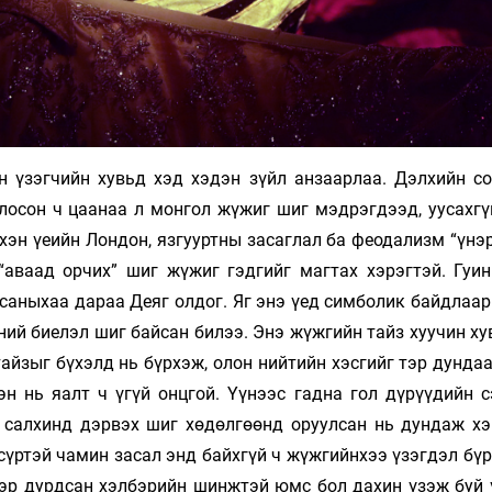
н үзэгчийн хувьд хэд хэдэн зүйл анзаарлаа. Дэлхийн со
глосон ч цаанаа л монгол жүжиг шиг мэдрэгдээд, уусахгү
эхэн үеийн Лондон, язгууртны засаглал ба феодализм “үнэр
“аваад орчих” шиг жүжиг гэдгийг магтах хэрэгтэй. Гуин
аныхаа дараа Деяг олдог. Яг энэ үед симболик байдлаар 
дний биелэл шиг байсан билээ. Энэ жүжгийн тайз хуучин х
айзыг бүхэлд нь бүрхэж, олон нийтийн хэсгийг тэр дунда
эн нь яалт ч үгүй онцгой. Үүнээс гадна гол дүрүүдийн с
д салхинд дэрвэх шиг хөдөлгөөнд оруулсан нь дундаж х
үртэй чамин засал энд байхгүй ч жүжгийнхээ үзэгдэл бүр
ээр дурдсан хэлбэрийн шинжтэй юмс бол дахин үзэж буй 