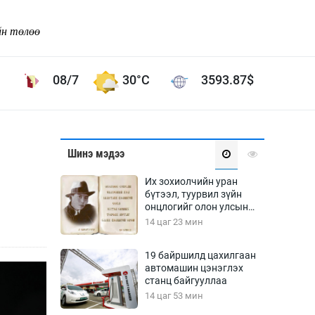
йн төлөө
08/7
30°C
3593.87
$
Соёл урлаг
Шинэ мэдээ
ой хөгжлийн зорилго -
Сонгодог урлаг
Их зохиолчийн уран
Ардын урлаг
бүтээл, туурвил зүйн
онцлогийг олон улсын
Дүрслэх урлаг
судлаачид хэлэлцлээ
14 цаг 23 мин
Өв соёл
таг
Кино урлаг
19 байршилд цахилгаан
автомашин цэнэглэх
 орчин
Цирк
станц байгууллаа
ол
14 цаг 53 мин
Рок поп, хип хоп
энд