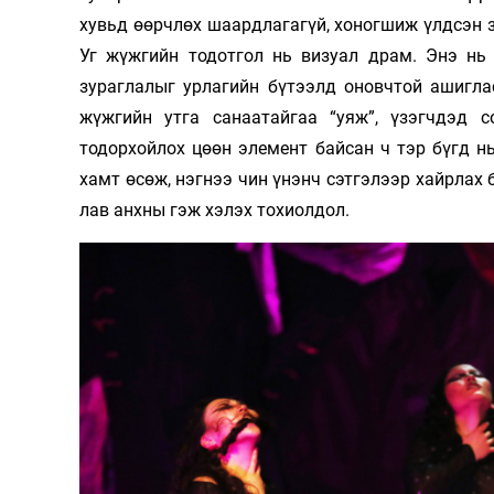
хувьд өөрчлөх шаардлагагүй, хоногшиж үлдсэн з
Уг жүжгийн тодотгол нь визуал драм. Энэ нь 
зураглалыг урлагийн бүтээлд оновчтой ашигла
жүжгийн утга санаатайгаа “уяж”, үзэгчдэд 
тодорхойлох цөөн элемент байсан ч тэр бүгд нь
хамт өсөж, нэгнээ чин үнэнч сэтгэлээр хайрлах 
лав анхны гэж хэлэх тохиолдол.