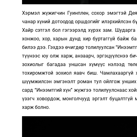
Олимп 2024
Хэрмэл жүжигчин Гуинплен, сохор эмэгтэй Дея
чанар хүний дотоодод оршдогийг илэрхийлсэн бү
Хайр сэтгэл бол гэгээрэлд хүрэх зам. Шударга
хонжоо, хор, харын дунд хир буртаггүй байж б
билээ дээ. Гэхдээ өчигдөр толилуулсан “Инээмтг
түүнээс юу олж харж, анзаарч, эргэцүүлснээ би
зохиолыг багадаа уншсан хүмүүс нэлээд төл
тохиромжтой зохиол яавч биш. Чамлахааргүй х
шүүмжилсэн эмгэнэлт роман тул ойлгож унших 
сард “Инээмтгий хүн” жүжгээ толилуулснаас хойш
үзэгч ховордож, монголчууд эргэлт буцалтгүй 
харж болно.