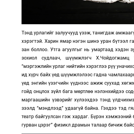
Тэнд урлагийг залуучууд үзэж, танигдаж амжааг
хэрэгтэй. Харин ямар нэгэн шинэ уран бүтээл га
зан боллоо. Утга агуулгыг нь умартаад хэдэн зу
зохиол судлаач, шүүмжлэгч Х.Чойдогжамц 
“мэргэжлийн урлаг нийтийн хэрэглээ рүү уначих
ид хүрч байх үед шүүмжлэлээс гадна чамлахаарг
үед энгийн үзэгчийн үүднээс ажиж суухад хөгжми
гойд онцлох зүйл бага мөртлөө нэлэнхийдээ содо
маргаашийн үзвэрийг хүлээхдээ тэнд үлдчихмээ
зээлд “мэндлээд” удаагүй байна. Гэхдээ тэд гя
театр байгуулсан гэж хардаг. Бүрэн хэмжээний 
гурван цэрэг” физикл драмын талаар бичиж байс