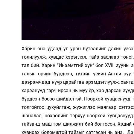
Харин энэ удаад уг уран бүтээлийг дахин үзсэ
толилуулж, хувцас хэрэглэл, тайз заслаар тоно
тал бий. Харин “Инээмтгий хүн” бол XVIII зууны 
талын орчин бүрдсэн, тухайн үеийн Англи руу 
дээрэмчдэд нүүр царайгаа эрэмдэглүүлж, хаягдс
хэрээнүүд гарч ирсэн нь муу ёр, хар дарсан зүү
бүрдсэн босоо шийдэлтэй. Ноорхой хувцаснууд т
толгойгоо цухуйлгаж, жүжиглэх маягаар сэтгэс
шаналал, цөхрөлийг тэрхүү ноорхой хувцаснуу
тайзанд маш том шилжилт бий болгосон. Хэдий с
хувирах боломжтой тайзыг сэтгэсэн нь энэ. Д