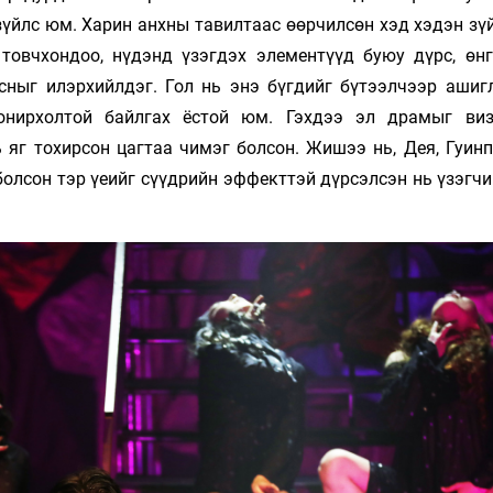
үйлс юм. Харин анхны тавилтаас өөрчилсөн хэд хэдэн зүй
товчхондоо, нүдэнд үзэгдэх элементүүд буюу дүрс, өнгө
сныг илэрхийлдэг. Гол нь энэ бүгдийг бүтээлчээр ашиг
сонирхолтой байлгах ёстой юм. Гэхдээ эл драмыг ви
 яг тохирсон цагтаа чимэг болсон. Жишээ нь, Дея, Гуинп
болсон тэр үеийг сүүдрийн эффекттэй дүрсэлсэн нь үзэгч