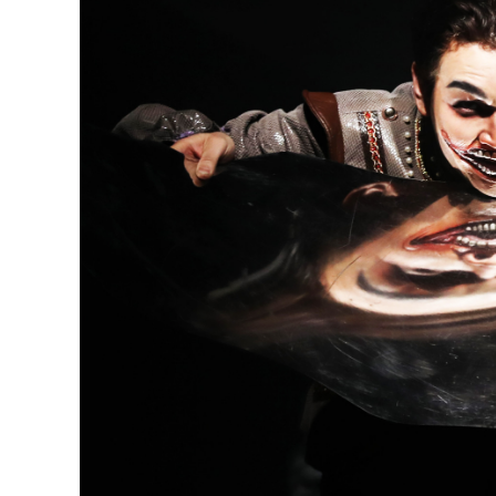
126-гийн НЭГ
Ертөнц
Спорт
Нийгэм
Бөх
Техник технологи
Сагсан бөмбөг
Шинжлэх ухаан
Хөлбөмбөг
Сонин хачин
Олимпын төрөл
Дэлхийн монгол
Тулааны спорт
Олимпын бус төр