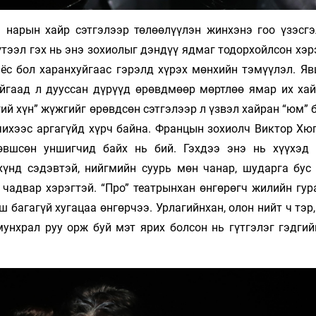
 нарын хайр сэтгэлээр төлөөлүүлэн жинхэнэ гоо үзэсгэ
тээл гэх нь энэ зохиолыг дэндүү ядмаг тодорхойлсон хэр
 ёс бол харанхуйгаас гэрэлд хүрэх мөнхийн тэмүүлэл. Яв
айгаад л дууссан дүрүүд өрөвдмөөр мөртлөө ямар их хай
ий хүн” жүжгийг өрөвдсөн сэтгэлээр л үзвэл хайран “юм” 
чихээс аргагүйд хүрч байна. Францын зохиолч Виктор Хюг
өвшсөн уншигчид байх нь бий. Гэхдээ энэ нь хүүхэд
үнд сэдэвтэй, нийгмийн суурь мөн чанар, шударга бус
чадвар хэрэгтэй. “Про” театрынхан өнгөрөгч жилийн гур
 багагүй хугацаа өнгөрчээ. Урлагийнхан, олон нийт ч тэр
мунхрал руу орж буй мэт ярих болсон нь гүтгэлэг гэдгий