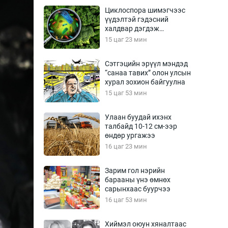
Урлагтай яриа
Циклоспора шимэгчээс
өрчил
үүдэлтэй гэдэсний
халдвар дэгдэж
энд-Эрхэм баян
болзошгүй
15 цаг 23 мин
Сэтгэцийн эрүүл мэндэд
“санаа тавих” олон улсын
хүний үг
хурал зохион байгуулна
15 цаг 53 мин
Улаан буудай ихэнх
талбайд 10-12 см-ээр
ага
Бусад
өндөр ургажээ
16 цаг 23 мин
Фото
сурвалжлагч
Видео
Зарим гол нэрийн
Инфографик
барааны үнэ өмнөх
сарынхаас буурчээ
Санал асуулга
16 цаг 53 мин
Хиймэл оюун хяналтаас