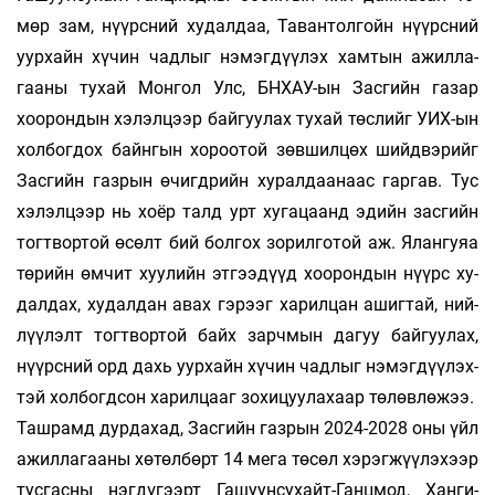
мөр зам, нүүрсний худалдаа, Тавантолгойн нүүрс­ний
уур­хайн хүчин чадлыг нэмэгдүүлэх хамтын ажил­ла­
гааны тухай Монгол Улс, БНХАУ-ын Засгийн газар
хоорондын хэлэл­цээр байгуулах тухай төслийг УИХ-ын
холбогдох байнгын хороотой зөвшилцөх шийд­вэ­рийг
Засгийн газ­рын өчигдрийн хуралдаанаас гар­гав. Тус
хэлэлцээр нь хоёр талд урт хугацаанд эдийн зас­гийн
тогтвортой өсөлт бий болгох зорилготой аж. Ялан­гуяа
төрийн өм­чит хуу­лийн этгээдүүд хоорондын нүүрс ху­
далдах, худал­дан авах гэ­рээг харилцан ашигтай, ний­
лүүлэлт тогт­вор­той байх зарч­мын дагуу бай­гуулах,
нүүрс­ний орд дахь уурхайн хүчин чадлыг нэмэг­дүү­лэх­
тэй холбогдсон харил­цааг зохи­цуулахаар төлөв­лө­жээ.
Ташрамд дурдахад, Засгийн газрын 2024-2028 оны үйл
ажил­лагааны хөтөлбөрт 14 мега төсөл хэ­рэг­жүү­­лэ­хээр
тус­­гас­ны нэгдүгээрт Га­шуун­сухайт-Ганц­мод, Хан­ги-