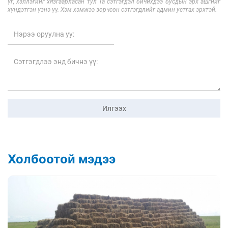
үг, хэллэгийг хязгаарласан тул Та сэтгэгдэл бичихдээ бусдын эрх ашгийг
хүндэтгэн үзнэ үү. Хэм хэмжээ зөрчсөн сэтгэгдлийг админ устгах эрхтэй.
Илгээх
Холбоотой мэдээ