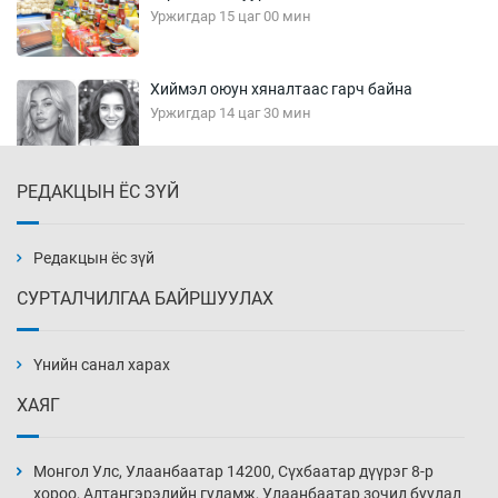
Уржигдар 15 цаг 00 мин
Хиймэл оюун хяналтаас гарч байна
Уржигдар 14 цаг 30 мин
РЕДАКЦЫН ЁС ЗҮЙ
Эмэгтэйчүүд Бээжин, эрэгтэйчүүд Японд
бэлтгэл базаахаар хилийн дээс алхлаа
Уржигдар 14 цаг 00 мин
Редакцын ёс зүй
СУРТАЛЧИЛГАА БАЙРШУУЛАХ
АНУ-ын Цэргийн кибер командлалаын
ажилтнууд амиа хорлох явдал эрс
нэмэгджээ
Үнийн санал харах
Уржигдар 13 цаг 52 мин
ХАЯГ
Монголын шигшээ Хонконгийн багийг ялж,
эхний хожлоо авлаа
Монгол Улс, Улаанбаатар 14200, Сүхбаатар дүүрэг 8-р
Уржигдар 13 цаг 30 мин
хороо, Алтангэрэлийн гудамж, Улаанбаатар зочид буудал