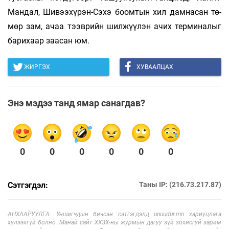
Ман­дал, Шивээ­хүрэн-Сэхэ боомтын хил дам­на­сан тө­
мөр зам, ачаа тээврийн шилжүүлэн ачих тер­ми­налыг
ба­рихаар заасан юм.
ЖИРГЭХ
ХУВААЛЦАХ
Энэ мэдээ танд ямар санагдав?
0
0
0
0
0
0
Сэтгэгдэл:
Таны IP: (216.73.217.87)
АНХААРУУЛГА: Уншигчдын бичсэн сэтгэгдэлд unuudur.mn хариуцлага
хүлээхгүй болно. Манай сайт ХХЗХ-ны журмын дагуу зүй зохисгүй зарим