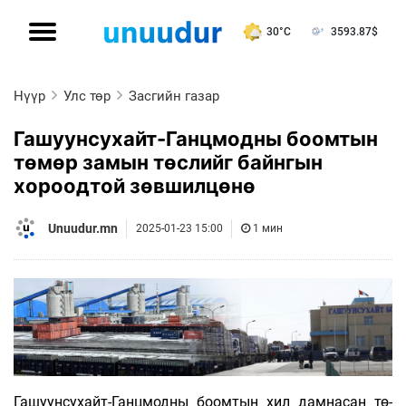
30°C
3593.87
$
Нүүр
Улс төр
Засгийн газар
Гашуунсухайт-Ганцмодны боомтын
төмөр замын төслийг байнгын
хороодтой зөвшилцөнө
Unuudur.mn
2025-01-23 15:00
1 мин
Гашуунсухайт-Ганцмодны боомтын хил дамнасан тө­