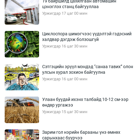
19 байршилд цахилгаан автомашин
цэнэглэх станц байгууллаа
Уржигдар 17 цаг 00 мин
Циклоспора шимэгчээс үүдэлтэй гэдэсний
халдвар дэгдэж болзошгүй
Уржигдар 16 цаг 30 мин
Сэтгэцийн эрүүл мэндэд “санаа тавих” олон
улсын хурал зохион байгуулна
Уржигдар 16 цаг 00 мин
Улаан буудай ихэнх талбайд 10-12 см-ээр
өндөр ургажээ
Уржигдар 15 цаг 30 мин
Зарим гол нэрийн барааны үнэ өмнөх
сарынхаас буурчээ