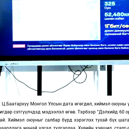
Ханш
Хэрэг з
Эрэлттэй мэдээ
Эрүүл м
Хууль ёс
Хүмүүс
Албаны 
Бусад
Life style
Ярилцл
Зөвлөгөө
Хоймор
Өнөөдрийн тухай
Уншигч-
д Ц.Баатархүү Монгол Улсын дата өгөгдөл, хиймэл оюуны 
өчигдөр сэтгүүлчдэд мэдээлэл өгөв. Тэрбээр “Дэлхийд 60 
тай. Хиймэл оюуныг салбар бүрд хэрэглэх тухай бүх шат
шаардлага манай улсад тулгарлаа. Хувийн хэвшил, старт-
өл