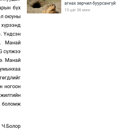
агнах зөрчил буурсангүй
арын бүх
13 цаг 36 мин
мэл оюуны
 хү­рээнд
Х.Улам-Өрнөх байр
э. Үндсэн
урагшилж, долоод
жагсжээ
н. Ма­най
14 цаг 6 мин
5G сүлжээ
нэ. Манай
Ж.Лхагвабат өсвөр
 сумынхаа
үеийнхний ДАШТ-ийг
дэнсэлнэ
гөгдлийг
14 цаг 36 мин
н ногоон
­жилтийн
Иран тэсэж үлдсэн ч
удаан хугацаанд хүнд
х боломж
үеийг туулна
15 цаг 6 мин
Ч.Болор
Боловсролын зээлийн
сангаар гадаадад