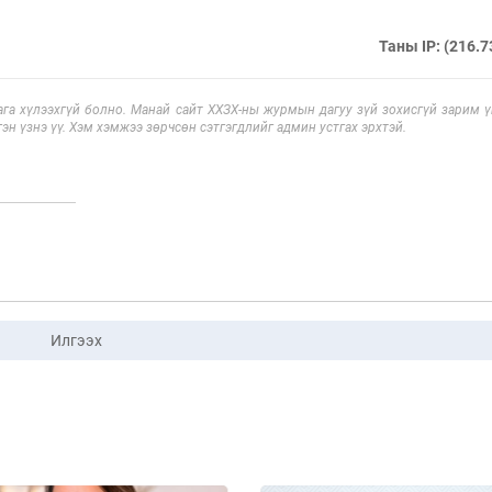
Таны IP: (216.7
га хүлээхгүй болно. Манай сайт ХХЗХ-ны журмын дагуу зүй зохисгүй зарим үг
эн үзнэ үү. Хэм хэмжээ зөрчсөн сэтгэгдлийг админ устгах эрхтэй.
Илгээх