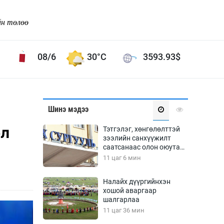
йн төлөө
08/6
30°C
3593.93
$
Соёл урлаг
Шинэ мэдээ
ой хөгжлийн зорилго -
Сонгодог урлаг
өл
Тэтгэлэг, хөнгөлөлттэй
Ардын урлаг
зээлийн санхүүжилт
саатсанаас олон оюутан
Дүрслэх урлаг
төлбөрийн дарамтад
11 цаг 6 мин
Өв соёл
оров
таг
Кино урлаг
Налайх дүүргийнхэн
хошой аваргаар
 орчин
Цирк
шалгарлаа
ол
11 цаг 36 мин
Рок поп, хип хоп
энд