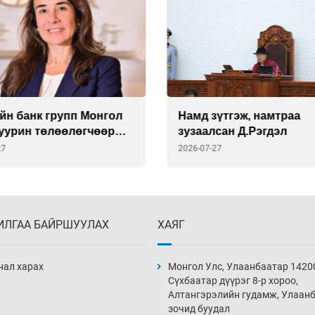
йн банк групп Монгол
Намд зүтгэж, намтраа
суурин төлөөлөгчөөр
зузаалсан Д.Рэгдэл
риа Делмоныг
27
2026-07-27
лоо
ИЛГАА БАЙРШУУЛАХ
ХАЯГ
нал харах
Монгол Улс, Улаанбаатар 1420
Сүхбаатар дүүрэг 8-р хороо,
Алтангэрэлийн гудамж, Улаан
зочид буудал