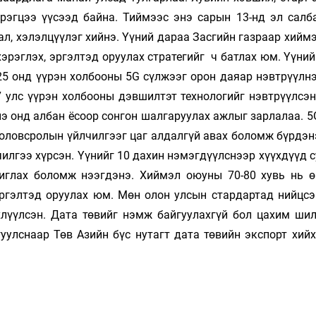
рэгцээ үүсээд байна. Тиймээс энэ сарын 13-нд эл салб
ал, хэлэлцүүлэг хийнэ. Үүний дараа Засгийн газраар хий
хэрэглэх, эргэлтэд оруулах стратегийг ч батлах юм. Үүний
025 онд үүрэн холбооны 5G сүлжээг орон даяар нэвтрүүлн
7 улс үүрэн хол­боо­ны дэвшилтэт технологийг нэвтрүүлсэ
нэ онд албан ёсоор сонгон шал­гаруулах аж­лыг зарлалаа. 
бо­­ловс­ролын үйл­чилгээг цаг алдалгүй авах бо­ломж бүрдэ
чилгээ хүрсэн. Үүнийг 10 дахин нэмэгдүүлснээр хүүхдүүд
иг­лах боломж нээгдэнэ. Хиймэл оюуны 70-80 хувь нь ө
эргэлтэд оруулах юм. Мөн олон улсын стардартад нийцсэ
хлүүлсэн. Дата төвийг нэмж байгуулахгүй бол цахим шил
уулснаар Төв Азийн бүс нутагт да­та төвийн экспорт хий