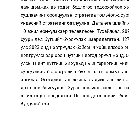
яаж дэмжих вэ гэдэг бодлогоо тодорхойлох хэ
Олимп 2024
судлаачийг оролцуулан, стратегиа томьёолж, хур
үндэсний стратегийг батлуулна. Дата өгөгдлийг 
10 ажил өрнүүлэхээр төлөвлөсөн. Ту­хайл­бал, 2
суурь дэд бүт­цийг бүр­дүүлэх шаардлагатай. 12
улс 2023 онд нэвтрүүлэх байсан ч хой­шилсоор э
нэвт­рүүлс­нээр орон нут­гийн иргэд эрүүл мэнд, 
улсын нийт нутгийн 23 хувьд нь интернэтийн үйл
сур­гуулиас боловсролын бүх л платформыг аш
ангилах. Өгөгдлийг ангилснаар эдийн засгийн 
дата төв байгуулна. Зураг төслийн ажлыг нь э
ажил гацах эрсдэлтэй. Ногоон дата төвийг байг
бүрдэнэ” гэв.