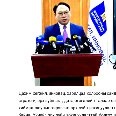
126-гийн НЭГ
Ертөнц
Спорт
Нийгэм
Бөх
Техник технологи
Сагсан бөмбөг
Шинжлэх ухаан
Хөлбөмбөг
Цахим хөгжил, инновац, харилцаа холбооны сай
Сонин хачин
Олимпын төрөл
стратеги, эрх зүйн акт, дата өгөгдлийн талаар 
Дэлхийн монгол
Тулааны спорт
хиймэл оюуныг хэрэглэх эрх зүйн зохицуулалт
байна. Үүнийг эрх зүйн зохицуулалттай болгох 
Олимпын бус төр