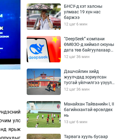
Урлагтай яриа
БНСУ-д хэт халсны
өрчил
улмаас 19 хүн нас
баржээ
энд-Эрхэм баян
12 цаг 6 мин
“DeepSeek” компани
ӨМӨЗО-д хиймэл оюуны
хүний үг
дата төв байгуулахаар
төлөвлөж байна
12 цаг 36 мин
Дашчойлин хийд
жуулчдад зориулсан
ага
Бусад
тусгай үйлчилгээ үзүүлж
эхэлжээ
12 цаг 36 мин
Фото
сурвалжлагч
Видео
Манайхан Тайванийн I, II
Инфографик
багийнхантай өрсөлдөх
үндэсний
нь
Санал асуулга
орчим улс
13 цаг 6 мин
анд ярьж
Тарвага хууль бусаар
аппуудыг