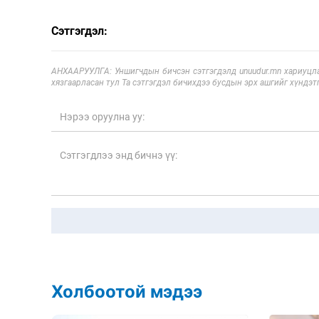
Сэтгэгдэл:
АНХААРУУЛГА: Уншигчдын бичсэн сэтгэгдэлд unuudur.mn хариуцла
хязгаарласан тул Та сэтгэгдэл бичихдээ бусдын эрх ашгийг хүндэтг
Холбоотой мэдээ