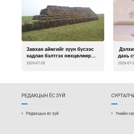
Завхан аймгийг зүүн бүсээс
Дэлхи
хадлан бэлтгэх нөхцөлөөр
дахь 
хангана
Викто
2026-07-28
2026-07-
томил
РЕДАКЦЫН ЁС ЗҮЙ
СУРТАЛЧ
Редакцын ёс зүй
Үнийн са