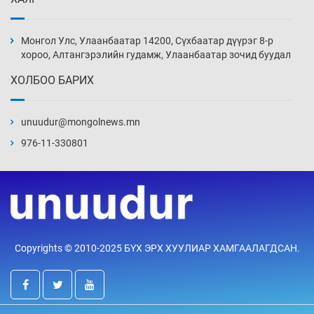
Иран тэсэж үлдсэн ч удаан хугацаанд хүнд
үеийг туулна
Монгол Улс, Улаанбаатар 14200, Сүхбаатар дүүрэг 8-р
9 цаг 12 мин
хороо, Алтангэрэлийн гудамж, Улаанбаатар зочид буудал
ХОЛБОО БАРИХ
Боловсролын зээлийн сангаар гадаадад
суралцагчдын амьжиргааны зардлын
хэмжээг шинэчлэн тогтоох нь
unuudur@mongolnews.mn
9 цаг 42 мин
976-11-330801
Монголын баг Абу Дабид медалийн хур
буулгаж байна
10 цаг 12 мин
Б.Учрал, Ё.Пүрэвдаш нар Азийн АШТ-д
Copyrights © 2010-2025 БҮХ ЭРХ ХУУЛИАР ХАМГААЛАГДСАН.
мөнгө, хүрэл медаль хүртэв
10 цаг 39 мин