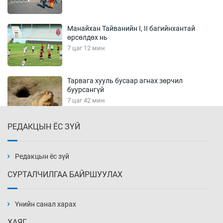
Манайхан Тайванийн I, II багийнхантай
өрсөлдөх нь
7 цаг 12 мин
Тарвага хууль бусаар агнах зөрчил
буурсангүй
7 цаг 42 мин
РЕДАКЦЫН ЁС ЗҮЙ
Х.Улам-Өрнөх байр урагшилж, долоод
жагсжээ
8 цаг 12 мин
Редакцын ёс зүй
СУРТАЛЧИЛГАА БАЙРШУУЛАХ
Ж.Лхагвабат өсвөр үеийнхний ДАШТ-ийг
дэнсэлнэ
Үнийн санал харах
8 цаг 42 мин
ХАЯГ