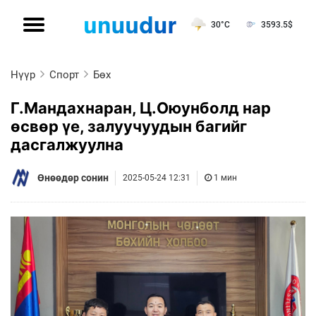
30°C
3593.5
$
Нүүр
Спорт
Бөх
Г.Мандахнаран, Ц.Оюунболд нар
өсвөр үе, залуучуудын багийг
дасгалжуулна
Өнөөдөр сонин
2025-05-24 12:31
1 мин