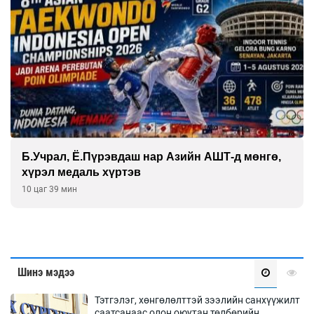
Монгол Улсын эмэгтэй шигшээ баг өмсгөлөө
гардан авлаа
Өчигдөр 18 цаг 31 мин
Шинэ мэдээ
Тэтгэлэг, хөнгөлөлттэй зээлийн санхүүжилт
саатсанаас олон оюутан төлбөрийн