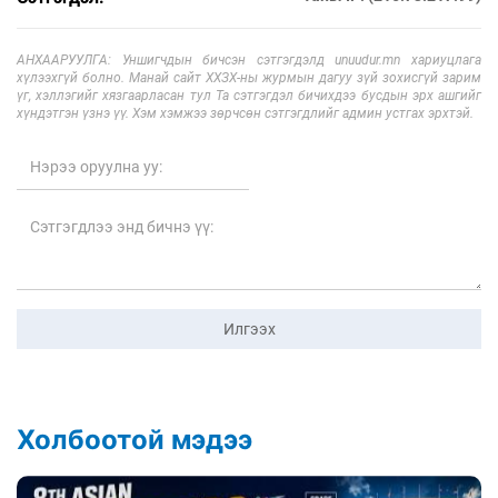
АНХААРУУЛГА: Уншигчдын бичсэн сэтгэгдэлд unuudur.mn хариуцлага
хүлээхгүй болно. Манай сайт ХХЗХ-ны журмын дагуу зүй зохисгүй зарим
үг, хэллэгийг хязгаарласан тул Та сэтгэгдэл бичихдээ бусдын эрх ашгийг
хүндэтгэн үзнэ үү. Хэм хэмжээ зөрчсөн сэтгэгдлийг админ устгах эрхтэй.
Илгээх
Холбоотой мэдээ