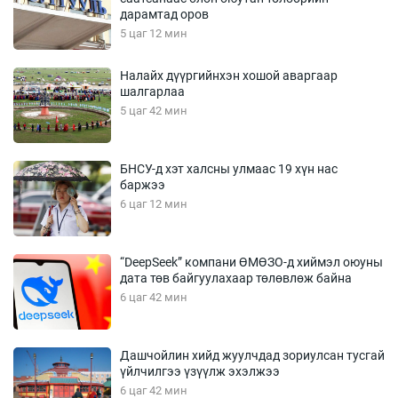
дарамтад оров
5 цаг 12 мин
Налайх дүүргийнхэн хошой аваргаар
шалгарлаа
5 цаг 42 мин
БНСУ-д хэт халсны улмаас 19 хүн нас
баржээ
6 цаг 12 мин
“DeepSeek” компани ӨМӨЗО-д хиймэл оюуны
дата төв байгуулахаар төлөвлөж байна
6 цаг 42 мин
Дашчойлин хийд жуулчдад зориулсан тусгай
үйлчилгээ үзүүлж эхэлжээ
6 цаг 42 мин