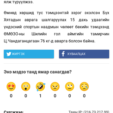
ялж түрүүлжээ.
Өмнөд хөршид тус тэмцээнтэй зэрэг эхэлсэн Бүх
Хятадын аврага шалгаруулах 15 дахь удаагийн
үндэсний спортын наадмын чөлөөт бөхийн тэмцээнд
ӨМӨЗО-ны Шилийн гол аймгийн тамирчин
Ц.Чандаганцагаан 76 кг-д аварга болсон байна.
ЖИРГЭХ
ХУВААЛЦАХ
Энэ мэдээ танд ямар санагдав?
0
0
1
0
0
0
Сэтгэгдэл:
Таны IP: (216.73.217.99)