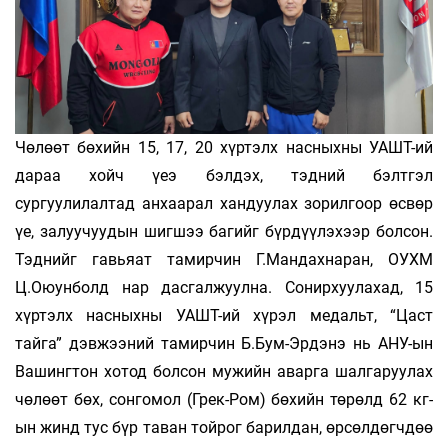
Чөлөөт бөхийн 15, 17, 20 хүртэлх насныхны УАШТ-ий
дараа хойч үеэ бэлдэх, тэдний бэлтгэл
сургуулилалтад анхаарал хандуулах зорилгоор өсвөр
үе, залуучуудын шигшээ багийг бүрдүүлэхээр болсон.
Тэднийг гавьяат тамирчин Г.Мандахнаран, ОУХМ
Ц.Оюунболд нар дасгалжуулна. Сонирхуулахад, 15
хүртэлх насныхны УАШТ-ий хүрэл медальт, “Цаст
тайга” дэвжээний тамирчин Б.Бум-Эрдэнэ нь АНУ-ын
Вашингтон хотод болсон мужийн аварга шалгаруулах
чөлөөт бөх, сонгомол (Грек-Ром) бөхийн төрөлд 62 кг-
ын жинд тус бүр таван тойрог барилдан, өрсөлдөгчдөө