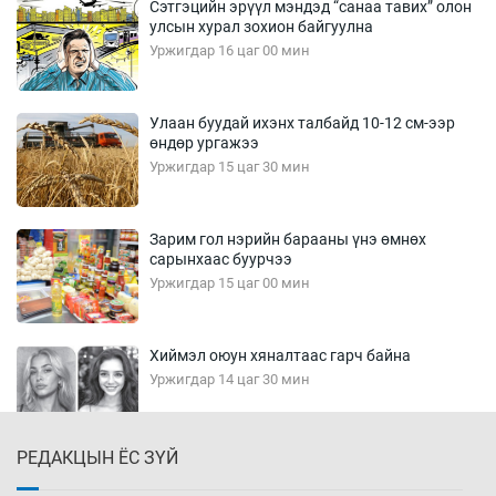
Сэтгэцийн эрүүл мэндэд “санаа тавих” олон
улсын хурал зохион байгуулна
Уржигдар 16 цаг 00 мин
Улаан буудай ихэнх талбайд 10-12 см-ээр
өндөр ургажээ
Уржигдар 15 цаг 30 мин
Зарим гол нэрийн барааны үнэ өмнөх
сарынхаас буурчээ
Уржигдар 15 цаг 00 мин
Хиймэл оюун хяналтаас гарч байна
Уржигдар 14 цаг 30 мин
РЕДАКЦЫН ЁС ЗҮЙ
Эмэгтэйчүүд Бээжин, эрэгтэйчүүд Японд
бэлтгэл базаахаар хилийн дээс алхлаа