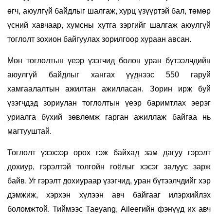
өгч, аюулгүй байдлыг шалгаж, хурц үзүүртэй бал, төмөр
үсний хавчаар, хумсны хутга зэргийг шалгаж аюулгүй
тоглолт зохион байгуулах зорилгоор хураан авсан.
Мөн тоглолтын үеэр үзэгчид болон уран бүтээлчдийн
аюулгүй байдлыг хангах үүднээс 550 гаруй
хамгаалалтын ажилтан ажилласан. Зорин ирж буй
үзэгчдэд зориулан тоглолтын үеэр баримтлах эерэг
уриалга бүхий зөвлөмж гарган ажиллаж байгаа нь
магтууштай.
Тоглолт үзэхээр орох гэж байхад зам дагуу гэрэлт
дохиур, гэрэлтэй толгойн гоёлыг хэсэг залуус зарж
байв. Уг гэрэлт дохиураар үзэгчид, уран бүтээлчдийг хэр
дэмжиж, хэрхэн хүлээн авч байгааг илэрхийлэх
боломжтой. Тиймээс Таeyang, Aileeгийн фэнүүд их авч