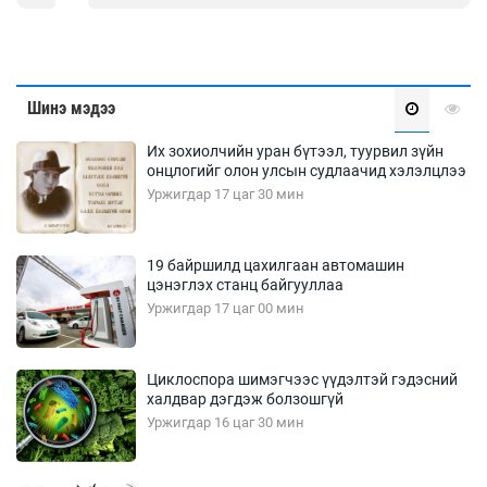
Шинэ мэдээ
Их зохиолчийн уран бүтээл, туурвил зүйн
онцлогийг олон улсын судлаачид хэлэлцлээ
Уржигдар 17 цаг 30 мин
19 байршилд цахилгаан автомашин
цэнэглэх станц байгууллаа
Уржигдар 17 цаг 00 мин
Циклоспора шимэгчээс үүдэлтэй гэдэсний
халдвар дэгдэж болзошгүй
Уржигдар 16 цаг 30 мин