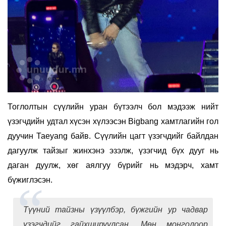
Тоглолтын сүүлийн уран бүтээлч бол мэдээж нийт
үзэгчдийн удтал хүсэн хүлээсэн Bigbang хамтлагийн гол
дуучин Таeyang байв. Сүүлийн цагт үзэгчдийг байлдан
дагуулж тайзыг жинхэнэ эзэлж, үзэгчид бүх дууг нь
даган дуулж, хөг аялгуу бүрийг нь мэдэрч, хамт
бүжиглэсэн.
Түүний тайзны үзүүлбэр, бүжгийн ур чадвар
үзэгчдийг гайхшируулсан. Мөн монголоор