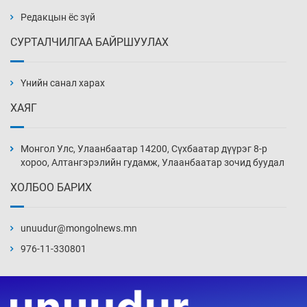
Уржигдар 14 цаг 00 мин
Редакцын ёс зүй
СУРТАЛЧИЛГАА БАЙРШУУЛАХ
АНУ-ын Цэргийн кибер командлалаын
ажилтнууд амиа хорлох явдал эрс
нэмэгджээ
Үнийн санал харах
Уржигдар 13 цаг 52 мин
ХАЯГ
Монголын шигшээ Хонконгийн багийг ялж,
эхний хожлоо авлаа
Монгол Улс, Улаанбаатар 14200, Сүхбаатар дүүрэг 8-р
Уржигдар 13 цаг 30 мин
хороо, Алтангэрэлийн гудамж, Улаанбаатар зочид буудал
ХОЛБОО БАРИХ
Техникийн өндөр үзүүлэлттэй агаарын хөлөг
худалдан авах хүсэлтээ уламжлав
unuudur@mongolnews.mn
Уржигдар 13 цаг 00 мин
976-11-330801
“Шатахууны бус, бодлогын хомсдол
нүүрлээд байна”
Уржигдар 12 цаг 30 мин