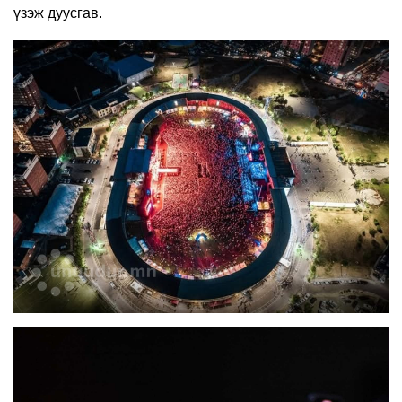
үзэж дуусгав.