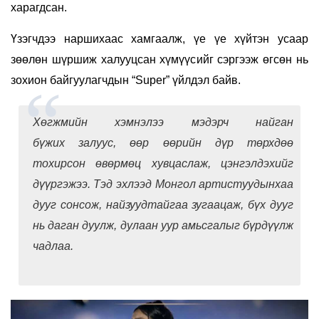
харагдсан.
Үзэгчдээ наршихаас хамгаалж, үе үе хүйтэн усаар
зөөлөн шүршиж халууцсан хүмүүсийг сэргээж өгсөн нь
зохион байгуулагчдын “Super” үйлдэл байв.
Хөгжмийн хэмнэлээ мэдэрч найган
бүжих залуус, өөр өөрийн дүр төрхдөө
тохирсон өвөрмөц хувцаслаж, цэнгэлдэхийг
дүүргэжээ. Тэд эхлээд Монгол артистуудынхаа
дууг сонсож, найзуудтайгаа зугаацаж, бүх дууг
нь даган дуулж, дулаан уур амьсгалыг бүрдүүлж
чадлаа.