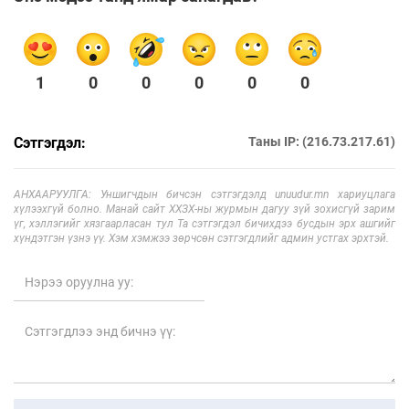
1
0
0
0
0
0
Сэтгэгдэл:
Таны IP: (216.73.217.61)
АНХААРУУЛГА: Уншигчдын бичсэн сэтгэгдэлд unuudur.mn хариуцлага
хүлээхгүй болно. Манай сайт ХХЗХ-ны журмын дагуу зүй зохисгүй зарим
үг, хэллэгийг хязгаарласан тул Та сэтгэгдэл бичихдээ бусдын эрх ашгийг
хүндэтгэн үзнэ үү. Хэм хэмжээ зөрчсөн сэтгэгдлийг админ устгах эрхтэй.