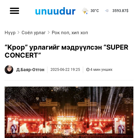
30°C
3593.87
$
Нүүр
Соёл урлаг
Рок поп, хип хоп
“Kpop” урлагийг мэдрүүлсэн “SUPER
CONCERT”
Д.Баяр-Отгон
2025-06-22 19:25
4 мин унших