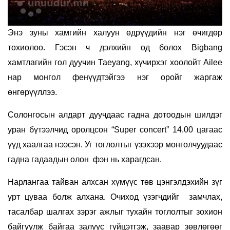
Энэ зуны хамгийн халуун өдрүүдийн нэг өчигдөр
тохиолоо. Гэсэн ч дэлхийн од болох Bigbang
хамтлагийн гол дуучин Таeyang, хүчирхэг хоолойт Ailee
нар монгол фенүүдтэйгээ нэг оройг жаргаж
өнгөрүүллээ.
Солонгосын алдарт дуучдаас гадна дотоодын шилдэг
уран бүтээлчид оролцсон “Super concert” 14.00 цагаас
үүд хаалгаа нээсэн. Уг тоглолтыг үзэхээр монголчуудаас
гадна гадаадын олон фэн нь харагдсан.
Нарлангаа тайван алхсан хүмүүс төв цэнгэлдэхийн зүг
урт цуваа болж алхана. Очиход үзэгчдийг замчлах,
тасалбар шалгах зэрэг ажлыг тухайн тоглолтыг зохион
байгуулж байгаа залуус гүйцэтгэж, заавар зөвлөгөөг