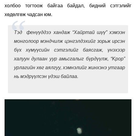
холбоо тогтоож байгаа байдал, бидний сэтгэлийг
хөдөлгөж чадсан юм.
Тэд фенүүддээ хандаж “Хайртай шүү” хэмээн
монголоор мэндчилж цэнгэлдэхийг зорьж ирсэн
бүх хүмүүсийн сэтгэлийг баясгаж, үнэхээр
халуун дулаан уур амьсгалыг бүрдүүлж, “Kpop”
урлагийн хөг аялгуу, хэмнэлийг жинхэнэ утгаар
нь мэдрүүлсэн үдэш байлаа.