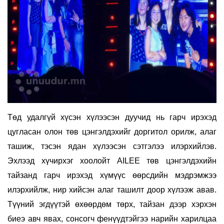
Төд удалгүй хүсэн хүлээсэн дуучид нь гарч ирэхэд
цугласан олон төв цэнгэлдэхийг доргитол орилж, алаг
ташиж, тэсэн ядан хүлээсэн сэтгэлээ илэрхийлэв.
Эхлээд хүчирхэг хоолойт AILEE төв цэнгэлдэхийн
тайзанд гарч ирэхэд хүмүүс өөрсдийн мэдрэмжээ
илэрхийлж, нир хийсэн алаг ташилт доор хүлээж авав.
Түүний эгдүүтэй өхөөрдөм төрх, тайзан дээр хэрхэн
биеэ авч явах, сонсогч фенүүдтэйгээ нарийн харилцаа