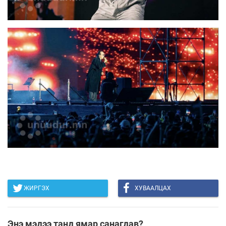
ЖИРГЭХ
ХУВААЛЦАХ
Энэ мэдээ танд ямар санагдав?