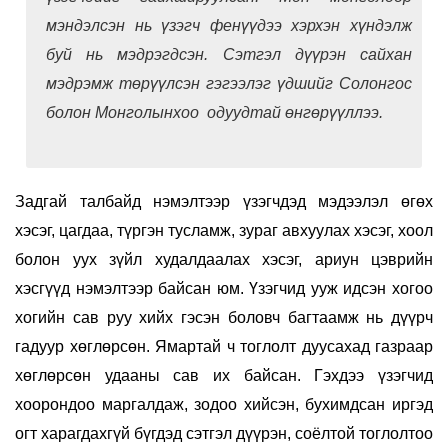
мэндэлсэн нь үзэгч фенүүдээ хэрхэн хүндэлж
буй нь мэдрэгдсэн. Сэтгэл дүүрэн сайхан
мэдрэмж төрүүлсэн гэгээлэг үдшийг Солонгос
болон Монголынхоо одуудтай өнгөрүүллээ.
Задгай талбайд нэмэлтээр үзэгчдэд мэдээлэл өгөх
хэсэг, цагдаа, түргэн тусламж, зураг авхуулах хэсэг, хоол
болон уух зүйл худалдаалах хэсэг, ариун цэврийн
хэсгүүд нэмэлтээр байсан юм. Үзэгчид ууж идсэн хогоо
хогийн сав руу хийх гэсэн боловч багтаамж нь дүүрч
гадуур хөглөрсөн. Ямартай ч тоглолт дуусахад газраар
хөглөрсөн удааны сав их байсан. Гэхдээ үзэгчид
хоорондоо маргалдаж, зодоо хийсэн, бухимдсан иргэд
огт харагдахгүй бүгдэд сэтгэл дүүрэн, соёлтой тоглолтоо