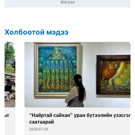
Илгээх
Холбоотой мэдээ
“Найртай сайхан” уран бүтээлийн үзэсгэлэнд
саатаарай
2026-07-24