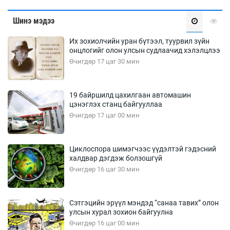
Шинэ мэдээ
Их зохиолчийн уран бүтээл, туурвил зүйн
онцлогийг олон улсын судлаачид хэлэлцлээ
Өчигдөр 17 цаг 30 мин
19 байршилд цахилгаан автомашин
цэнэглэх станц байгууллаа
Өчигдөр 17 цаг 00 мин
Циклоспора шимэгчээс үүдэлтэй гэдэсний
халдвар дэгдэж болзошгүй
Өчигдөр 16 цаг 30 мин
Сэтгэцийн эрүүл мэндэд “санаа тавих” олон
улсын хурал зохион байгуулна
Өчигдөр 16 цаг 00 мин