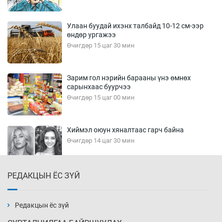
Улаан буудай ихэнх талбайд 10-12 см-ээр
өндөр ургажээ
Өчигдөр 15 цаг 30 мин
Зарим гол нэрийн барааны үнэ өмнөх
сарынхаас буурчээ
Өчигдөр 15 цаг 00 мин
Хиймэл оюун хяналтаас гарч байна
Өчигдөр 14 цаг 30 мин
РЕДАКЦЫН ЁС ЗҮЙ
Эмэгтэйчүүд Бээжин, эрэгтэйчүүд Японд
бэлтгэл базаахаар хилийн дээс алхлаа
Өчигдөр 14 цаг 00 мин
Редакцын ёс зүй