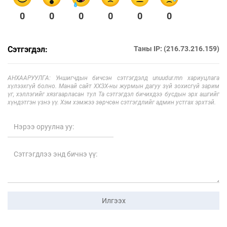
0
0
0
0
0
0
Сэтгэгдэл:
Таны IP: (216.73.216.159)
АНХААРУУЛГА: Уншигчдын бичсэн сэтгэгдэлд unuudur.mn хариуцлага
хүлээхгүй болно. Манай сайт ХХЗХ-ны журмын дагуу зүй зохисгүй зарим
үг, хэллэгийг хязгаарласан тул Та сэтгэгдэл бичихдээ бусдын эрх ашгийг
хүндэтгэн үзнэ үү. Хэм хэмжээ зөрчсөн сэтгэгдлийг админ устгах эрхтэй.
Илгээх