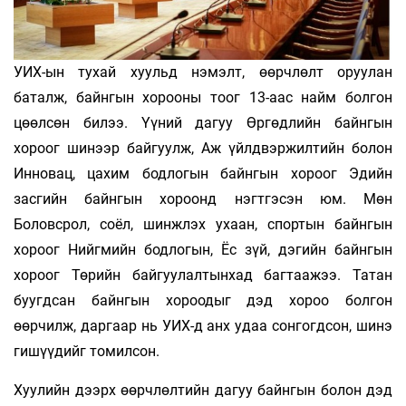
УИХ-ын тухай хуульд нэмэлт, өөрчлөлт оруулан
баталж, байнгын хорооны тоог 13-аас найм болгон
цөөлсөн билээ. Үүний дагуу Өргөдлийн байнгын
хороог шинээр байгуулж, Аж үйлдвэржилтийн болон
Инновац, цахим бодлогын байнгын хороог Эдийн
засгийн байнгын хороонд нэгтгэсэн юм. Мөн
Боловсрол, соёл, шинжлэх ухаан, спортын байнгын
хороог Нийгмийн бодлогын, Ёс зүй, дэгийн байнгын
хороог Төрийн байгуулалтынхад багтаажээ. Татан
буугдсан байнгын хороодыг дэд хороо болгон
өөрчилж, даргаар нь УИХ-д анх удаа сонгогдсон, шинэ
гишүүдийг томилсон.
Хуулийн дээрх өөрчлөлтийн дагуу байнгын болон дэд