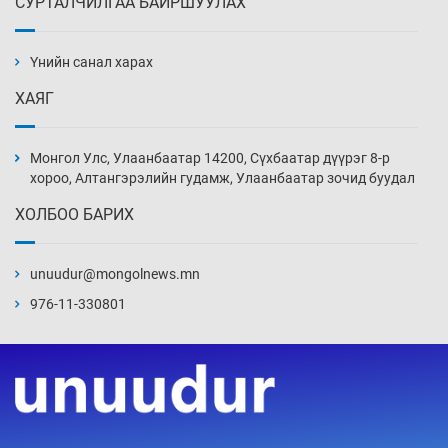
СУРТАЛЧИЛГАА БАЙРШУУЛАХ
АНУ-ын Цэргийн кибер командлалаын
ажилтнууд амиа хорлох явдал эрс
нэмэгджээ
Үнийн санал харах
Өчигдөр 13 цаг 52 мин
ХАЯГ
Монголын шигшээ Хонконгийн багийг ялж,
эхний хожлоо авлаа
Монгол Улс, Улаанбаатар 14200, Сүхбаатар дүүрэг 8-р
Өчигдөр 13 цаг 30 мин
хороо, Алтангэрэлийн гудамж, Улаанбаатар зочид буудал
ХОЛБОО БАРИХ
Техникийн өндөр үзүүлэлттэй агаарын хөлөг
худалдан авах хүсэлтээ уламжлав
unuudur@mongolnews.mn
Өчигдөр 13 цаг 00 мин
976-11-330801
“Шатахууны бус, бодлогын хомсдол
нүүрлээд байна”
Өчигдөр 12 цаг 30 мин
Дөрвөн чиглэлд шөнийн автобус иргэдэд