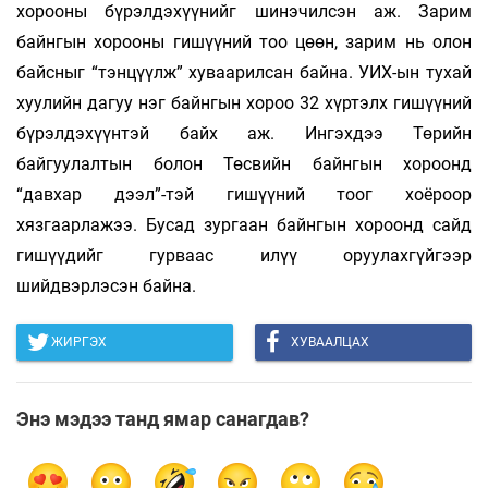
хорооны бүрэлдэхүүнийг шинэчилсэн аж. Зарим
байнгын хорооны гишүүний тоо цөөн, зарим нь олон
байсныг “тэнцүүлж” хуваарилсан байна. УИХ-ын тухай
хуулийн дагуу нэг байнгын хороо 32 хүртэлх гишүүний
бүрэлдэхүүнтэй байх аж. Ингэхдээ Төрийн
байгуулалтын болон Төсвийн байнгын хороонд
“давхар дээл”-тэй гишүүний тоог хоёроор
хязгаарлажээ. Бусад зургаан байнгын хороонд сайд
гишүүдийг гурваас илүү оруулахгүйгээр
шийдвэрлэсэн байна.
ЖИРГЭХ
ХУВААЛЦАХ
Энэ мэдээ танд ямар санагдав?