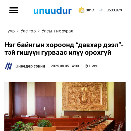
30°C
3593.87
$
Нүүр
Улс төр
Улсын их хурал
Нэг байнгын хороонд “давхар дээл”-
тэй гишүүн гурваас илүү орохгүй
Өнөөдөр сонин
2025-08-05 14:00
1 мин