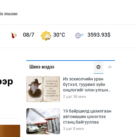
йн төлөө
08/7
30°C
3593.93
$
Соёл урлаг
Шинэ мэдээ
ой хөгжлийн зорилго -
Сонгодог урлаг
ээр
Их зохиолчийн уран
Ардын урлаг
бүтээл, туурвил зүйн
онцлогийг олон улсын
Дүрслэх урлаг
судлаачид хэлэлцлээ
2 цаг 38 мин
Өв соёл
таг
Кино урлаг
19 байршилд цахилгаан
автомашин цэнэглэх
 орчин
Цирк
станц байгууллаа
ол
3 цаг 8 мин
Рок поп, хип хоп
энд