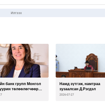
Илгээх
йн банк групп Монгол
Намд зүтгэж, намтраа
суурин төлөөлөгчөөр
зузаалсан Д.Рэгдэл
риа Делмоныг
27
2026-07-27
лоо