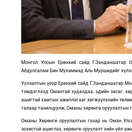
Олимп 2024
Монгол Улсын Ерөнхий сайд Г.Занданшатар 
Абдулсалам Бин Мухаммад Аль-Муршидийг хүлээ
Уулзалтын үеэр Ерөнхий сайд Г.Занданшатар Мо
тэмдэглээд Омантай худалдаа, эдийн засаг, хөр
ашигтай хамтын ажиллагааг хөгжүүлэхийн төлөө
талаар танилцуулж, Оманы хөрөнгө оруулалтын г
Оманы Хөрөнгө оруулалтын газар нь Оман Улсы
зохистой ашиглах, хөрөнгө оруулалт хийх үйл а