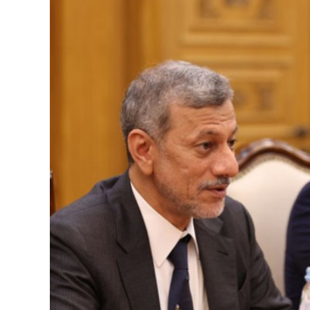
126-гийн НЭГ
Ертөнц
Спорт
Нийгэм
Бөх
Техник технологи
Сагсан бөмбөг
Шинжлэх ухаан
Хөлбөмбөг
Сонин хачин
Олимпын төрөл
Дэлхийн монгол
Тулааны спорт
Олимпын бус төр