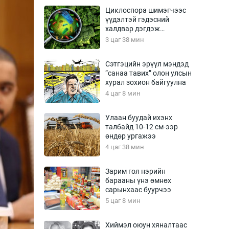
Урлагтай яриа
Циклоспора шимэгчээс
өрчил
үүдэлтэй гэдэсний
халдвар дэгдэж
энд-Эрхэм баян
болзошгүй
3 цаг 38 мин
Сэтгэцийн эрүүл мэндэд
“санаа тавих” олон улсын
хүний үг
хурал зохион байгуулна
4 цаг 8 мин
Улаан буудай ихэнх
талбайд 10-12 см-ээр
ага
Бусад
өндөр ургажээ
4 цаг 38 мин
Фото
сурвалжлагч
Видео
Зарим гол нэрийн
Инфографик
барааны үнэ өмнөх
сарынхаас буурчээ
Санал асуулга
5 цаг 8 мин
Хиймэл оюун хяналтаас