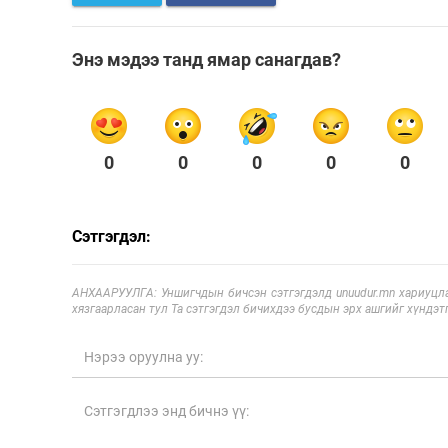
Энэ мэдээ танд ямар санагдав?
0
0
0
0
0
Сэтгэгдэл:
АНХААРУУЛГА: Уншигчдын бичсэн сэтгэгдэлд unuudur.mn хариуцла
хязгаарласан тул Та сэтгэгдэл бичихдээ бусдын эрх ашгийг хүндэтг