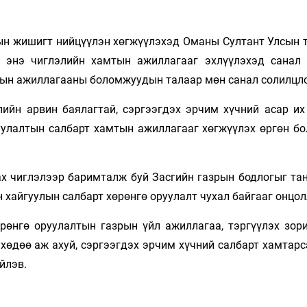
сын жишигт нийцүүлэн хөгжүүлэхэд Оманы Султант Улсын 
 энэ чиглэлийн хамтын ажиллагааг эхлүүлэхэд санал 
тын ажиллагааны боломжуудын талаар мөн санал солилцл
лийн арвин баялагтай, сэргээгдэх эрчим хүчний асар их
уулалтын салбарт хамтын ажиллагааг хөгжүүлэх өргөн б
ах чиглэлээр баримталж буй Засгийн газрын бодлогыг та
 хайгуулын салбарт хөрөнгө оруулалт чухал байгааг онцол
өнгө оруулалтын газрын үйл ажиллагаа, тэргүүлэх зор
хөдөө аж ахуй, сэргээгдэх эрчим хүчний салбарт хамтарс
йлэв.