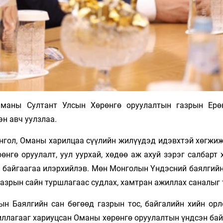
Оманы Султант Улсын Хөрөнгө оруулалтын газрын Ерө
н авч уулзлаа.
нгол, Оманы харилцаа сүүлийн жилүүдэд идэвхтэй хөгжиж
өнгө оруулалт, уул уурхай, хөдөө аж ахуй зэрэг салбарт
 байгаагаа илэрхийлэв. Мөн Монголын Үндэсний баялгийн
азрын сайн туршлагаас судлах, хамтран ажиллах саналыг 
н Баялгийн сан бөгөөд газрын тос, байгалийн хийн орл
жиллагааг хариуцсан Оманы хөрөнгө оруулалтын үндсэн ба