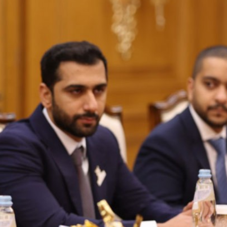
Ханш
Хэрэг з
Эрэлттэй мэдээ
Эрүүл м
Хууль ёс
Хүмүүс
Албаны 
Бусад
Life style
Ярилцл
Зөвлөгөө
Хоймор
Өнөөдрийн тухай
Уншигч-
өл