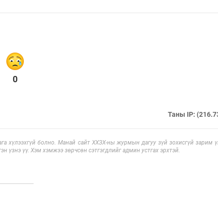
0
Таны IP: (216.7
га хүлээхгүй болно. Манай сайт ХХЗХ-ны журмын дагуу зүй зохисгүй зарим үг
эн үзнэ үү. Хэм хэмжээ зөрчсөн сэтгэгдлийг админ устгах эрхтэй.