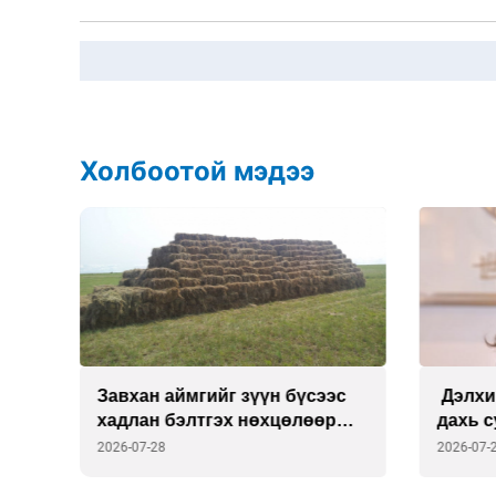
Холбоотой мэдээ
Завхан аймгийг зүүн бүсээс
Дэлхи
хадлан бэлтгэх нөхцөлөөр
дахь 
хангана
Викто
2026-07-28
2026-07-
томил