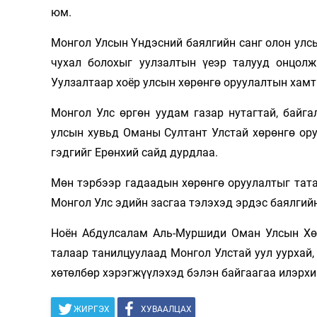
юм.
Монгол Улсын Үндэсний баялгийн санг олон ул
чухал болохыг уулзалтын үеэр талууд онцолж
Уулзалтаар хоёр улсын хөрөнгө оруулалтын хам
Монгол Улс өргөн уудам газар нутагтай, байга
улсын хувьд Оманы Султант Улстай хөрөнгө ор
гэдгийг Ерөнхий сайд дурдлаа.
Мөн тэрбээр гадаадын хөрөнгө оруулалтыг тат
Монгол Улс эдийн засгаа тэлэхэд эрдэс баялгийн
Ноён Абдулсалам Аль-Муршиди Оман Улсын Хөр
талаар танилцуулаад Монгол Улстай уул уурхай, 
хөтөлбөр хэрэгжүүлэхэд бэлэн байгаагаа илэрхи
ЖИРГЭХ
ХУВААЛЦАХ