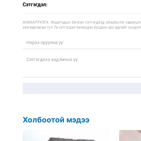
Сэтгэгдэл:
АНХААРУУЛГА: Уншигчдын бичсэн сэтгэгдэлд unuudur.mn хариуцла
хязгаарласан тул Та сэтгэгдэл бичихдээ бусдын эрх ашгийг хүндэтг
Холбоотой мэдээ