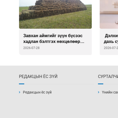
Завхан аймгийг зүүн бүсээс
Дэлхи
хадлан бэлтгэх нөхцөлөөр
дахь 
хангана
Викто
2026-07-28
2026-07-
томил
РЕДАКЦЫН ЁС ЗҮЙ
СУРТАЛЧ
Редакцын ёс зүй
Үнийн са