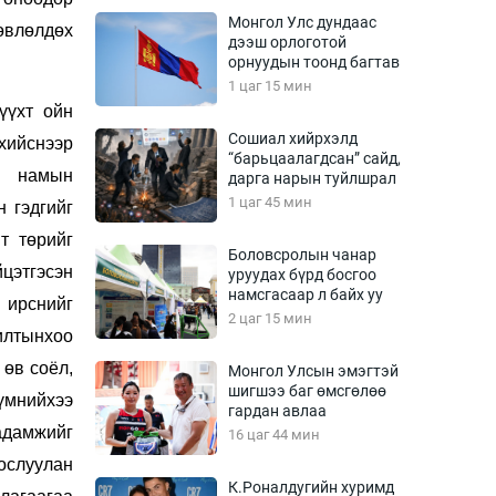
Урлагтай яриа
Монгол Улс дундаас
өвлөлдөх
өрчил
дээш орлоготой
орнуудын тоонд багтав
энд-Эрхэм баян
1 цаг 15 мин
үүхт ойн
Сошиал хийрхэлд
хийснээр
“барьцаалагдсан” сайд,
хүний үг
н намын
дарга нарын туйлшрал
1 цаг 45 мин
н гэдгийг
т төрийг
Боловсролын чанар
йцэтгэсэн
уруудах бүрд босгоо
ага
Бусад
намсгасаар л байх уу
 ирснийг
2 цаг 15 мин
Фото
илтынхоо
сурвалжлагч
Видео
 өв соёл,
Монгол Улсын эмэгтэй
Инфографик
шигшээ баг өмсгөлөө
түмнийхээ
гардан авлаа
Санал асуулга
адамжийг
16 цаг 44 мин
ослуулан
К.Роналдугийн хуримд