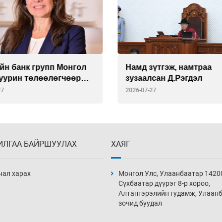
йн банк групп Монгол
Намд зүтгэж, намтраа
суурин төлөөлөгчөөр
зузаалсан Д.Рэгдэл
риа Делмоныг
27
2026-07-27
лоо
ИЛГАА БАЙРШУУЛАХ
ХАЯГ
нал харах
Монгол Улс, Улаанбаатар 1420
Сүхбаатар дүүрэг 8-р хороо,
Алтангэрэлийн гудамж, Улаан
зочид буудал