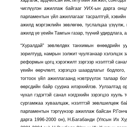
хадгалж, ардчилсан институ
т
ийн хөгжил, сонгодо
Олимп 2024
чиглүүлэн ажиллаж бай
гааг УИХ-ын дарга онц
парламентын үйл ажиллагааг тасралтгүй, хэвийн 
ажилд мэргэжлийн зөвлөгөө, туслалцаа үзүүлж, и
ажилд үе үеийн Тамгын газар, түүний удирдлага, 
“Хуралдай” зөвлөлдөх танхимын өнөөдрийн у
зорилтууд, намрын ээлжит чуулганаар хэлэлцэх з
реформын цогц хэрэгжилт зэргээр нээлттэй санал
үеийн өөрчлөлт, хэрэгцээ шаардлагыг бодлого,
тогтоох үйл ажиллагаанд нэвтрүүлэх талаар бо
өөрсдийн байр сууриа илэрхийлэв. Уулзалтад о
чухал гэдэгтэй санал нэгдэхийн зэрэгцээ хууль 
сургамжаа хуваалцаж, нээлттэй зөвлшилцөж ба
парламентын тэргүүнээр ажиллаж байсан Р.Гонч
дарга 1996-2000 он), Н.Багабанди (Улсын Их Х