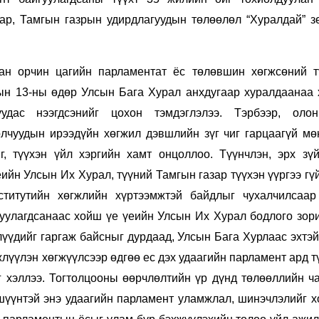
Ханш
нар, Тамгын газрын удирдлагуудын төлөөлөл “Хуралдай” з
Хэрэг з
Эрэлттэй мэдээ
Эрүүл м
Хууль ёс
ан орчин цагийн парламентат ёс төлөвшин хөгжсөний т
Хүмүүс
ын 13-ны өдөр
Улсын Бага Хурал
анхдугаар
хуралдаанаа 
Албаны 
дас нээгдсэ
нийг цохон тэмдэглэлээ
.
Тэрбээр, о
ло
Бусад
олчуудын ирээдүйн хөгжил дэвшлий
н
зүг чиг гарцаагүй мө
г, түүхэн үйл хэргийн хамт онцоллоо. Түүнчлэн, эрх зүй
ийн Улсын Их Хурал, түүний Тамгын газар түүхэн үүргээ гү
Life style
Ярилцл
ститутийн хөгжлийн хүртээмжтэй байдлыг чухалчилсаар
Зөвлөгөө
Хоймор
гуулагдсанаас хойш үе үеийн Улсын Их Хурал бодлого зор
Өнөөдрийн тухай
Уншигч-
лүүдийг гаргаж байсныг дурдаад, Улсын Бага Хурлаас эхтэй
жлүүлэн хөгжүүлсээр өдгөө ес дэх удаагийн парламент ард 
г хэллээ. Тогтолцооны өөрчлөлтийн үр дүнд төлөөллийн ч
ишүүнтэй энэ удаагийн парламент
уламжлал, шинэчлэлийг х
өл