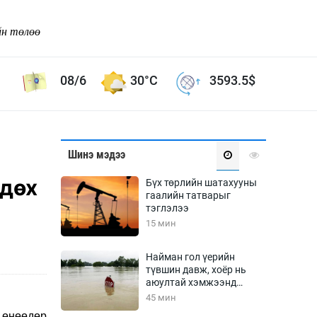
йн төлөө
08/6
30°C
3593.5
$
Соёл урлаг
Шинэ мэдээ
ой хөгжлийн зорилго -
Сонгодог урлаг
лдөх
Бүх төрлийн шатахууны
Ардын урлаг
гаалийн татварыг
тэглэлээ
Дүрслэх урлаг
15 мин
Өв соёл
таг
Кино урлаг
Найман гол үерийн
түвшин давж, хоёр нь
 орчин
Цирк
аюултай хэмжээнд
ол
хүрчээ
45 мин
Рок поп, хип хоп
энд
 өнөөдөр