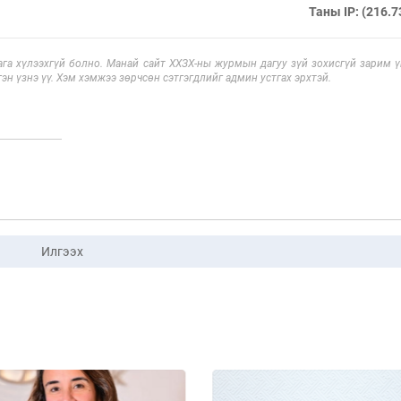
Таны IP: (216.7
га хүлээхгүй болно. Манай сайт ХХЗХ-ны журмын дагуу зүй зохисгүй зарим үг
эн үзнэ үү. Хэм хэмжээ зөрчсөн сэтгэгдлийг админ устгах эрхтэй.
Илгээх