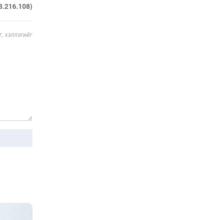
3.216.108)
Европчууд ФИФА-гийн
боссын эсрэг
, хэллэгийг
22 цаг 45 мин
СОР17-гийн төлөөлөгчид
“Нүүдэлчин” фестивалийг
үзэж сонирхоно
23 цаг 15 мин
Спорт ба
энтертайнментын хослол
“Триатлон-2026”
23 цаг 45 мин
Дуу чимээний бохирдолд
дарлуулсаар дуусах нь
Өчигдөр 11 цаг 00 мин