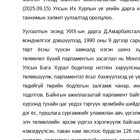
126-гийн НЭГ
(2025.09.15) Улсын Их Хурлын үе үеийн дарга 
танхимын ээлжит уулзалтад оролцлоо.
Уулзалтын эхэнд УИХ-ын дарга Д.Амарбаясгал
мэндчилгээг дэвшүүлээд,
1990 оны 9 дүгээр сар
төрт ёсны түүхэн
замналд
нэгэн шинэ хуу
төлөөлөл
бүхий
парламент
ын засаглал нь М
онг
Улсын Бага Хурал бодитоор
нотлон харуулсны
төлөвшүүлж, парламентат ёсыг бэхжүүлэхэд үе үе
Ертөнц
Спорт
төдийгүй төрийн бодлогын залгамж чанар, ин
Нийгэм
Бөх
тодотгов. Байнгын ажиллагаатай парламент бай
Техник технологи
Сагсан бөмбөг
хүрээнд тухайн цаг үедээ тэргүүн эрэмбийн шийд
Шинжлэх ухаан
Хөлбөмбөг
дэг ёс, туршлага сургамжийг уламжлан авч, үргэл
Сонин хачин
Олимпын төрөл
элч төлөөллийн эрхэм үүргээ хэрэгжүүлж байгаа
Дэлхийн монгол
Тулааны спорт
нэмэгдүүлсэн, таван нам эвслээс бүрдсэн 126 г
Олимпын бус төр