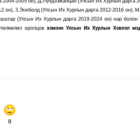
а 2004-2005 он), Д.Лүндээжанцан (Улсын Их Хурлын дарга 
12 он), З.Энхболд (Улсын Их Хурлын дарга 2012-2016 он), 
аншатар (Улсын Их Хурлын дарга 2019-2024 он)
нар
болон 
хэмээн Улсын Их Хурлын Хэвлэл мэ
төлөөлөл
оролцов
0