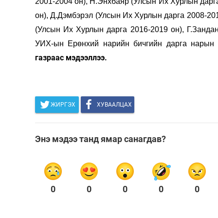
2001-2004 он), Н.Энхбаяр (Улсын Их Хурлын дарг
он), Д.Дэмбэрэл (Улсын Их Хурлын дарга 2008-20
(Улсын Их Хурлын дарга 2016-2019 он)
, Г.Занд
УИХ-ын Ерөнхий нарийн бичгийн дарга нарын 
газраас мэдээллээ.
ЖИРГЭХ
ХУВААЛЦАХ
Энэ мэдээ танд ямар санагдав?
0
0
0
0
0