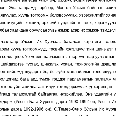
г парламентын ёсыг улам бүр бэхжүүлэхийн төлөө үйл ажи
лов.
Энэ ташрамд тэрбээр, Монгол Улсын байнгын ажил
явуулах, хууль тогтоомж боловсруулах, хэрэгжилтийг хян
нституцийн хөгжил, эрх зүйн үндсийг тогтоох, хэрэгжүүл
албан хаагчдын оруулсан хувь нэмэр асар их хэмээн тэмдэгл
улзалтаар Улсын Их Хурлаас баталсан стратеги төлөв
арим хууль тогтоомжууд, төсвийн хэлэлцүүлгийн шинэ дэг,
 солилцлоо. Үе үеийн парламентын тэргүүн нар уулзалтын
 шийдвэртээ тусгах, шинжлэх ухаан, технологийн дэвшли
лон нийгэмд шударга ёс, ёс зүйн манлайллыг төлөвшүүлэ
ролцогчид бага ард түмэн гэгддэг парламентын залгамж ч
тогтоох үйл ажиллагааг илүү төгөлдөржүүлэхэд харилцан 
йгаад талархалтай байгаагаа илэрхийлэв. Энэ удаагийн
у
игдорж (Улсын Бага Хурлын дарга 1990-1992 он, Улсын И
урлын дарга 1992-1996 он), С.Төмөр-Очир (Улсын Их Хурл