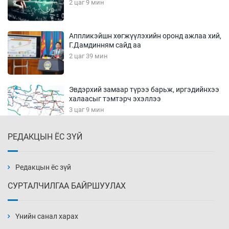
2 цаг 9 мин
Аппликэйшн хөгжүүлэхийн оронд ажлаа хий,
Г.Дамдинням сайд аа
2 цаг 39 мин
Эвдэрхий замаар түрээ барьж, иргэдийнхээ
халаасыг тэмтэрч эхэллээ
3 цаг 9 мин
РЕДАКЦЫН ЁС ЗҮЙ
Тэтгэлэг, хөнгөлөлттэй зээлийн санхүүжилт
саатсанаас олон оюутан төлбөрийн
дарамтад оров
Редакцын ёс зүй
18 цаг 39 мин
СУРТАЛЧИЛГАА БАЙРШУУЛАХ
Налайх дүүргийнхэн хошой аваргаар
шалгарлаа
Үнийн санал харах
19 цаг 9 мин