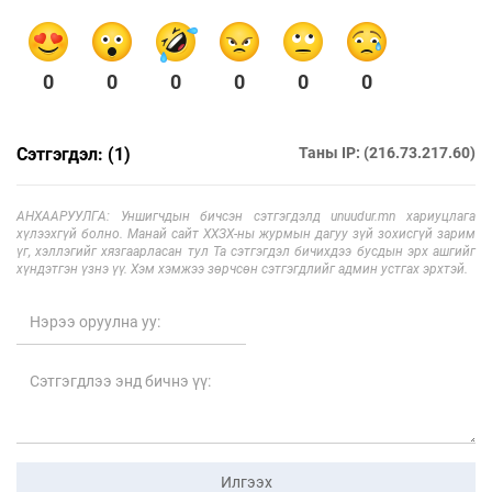
0
0
0
0
0
0
Сэтгэгдэл: (1)
Таны IP: (216.73.217.60)
АНХААРУУЛГА: Уншигчдын бичсэн сэтгэгдэлд unuudur.mn хариуцлага
хүлээхгүй болно. Манай сайт ХХЗХ-ны журмын дагуу зүй зохисгүй зарим
үг, хэллэгийг хязгаарласан тул Та сэтгэгдэл бичихдээ бусдын эрх ашгийг
хүндэтгэн үзнэ үү. Хэм хэмжээ зөрчсөн сэтгэгдлийг админ устгах эрхтэй.
Илгээх