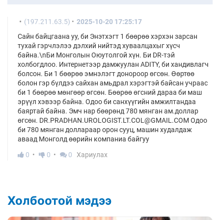
(197.211.63.5)
2025-10-20 17:25:17
Сайн байцгаана уу, би Энэтхэгт 1 бөөрөө хэрхэн зарсан
тухай гэрчлэлээ дэлхий нийтэд хуваалцахыг хүсч
байна.\nБи Монголын Оюутолгой хүн. Би DR-тэй
холбогдлоо. Интернетээр дамжуулан ADITY, би хандивлагч
болсон. Би 1 бөөрөө эмнэлэгт донороор өгсөн. Өөртөө
болон гэр бүлдээ сайхан амьдрал хэрэгтэй байсан учраас
би 1 бөөрөө мөнгөөр өгсөн. Бөөрөө өгсний дараа би маш
эрүүл хэвээр байна. Одоо би санхүүгийн амжилтандаа
баяртай байна. Эмч нар бөөрөнд 780 мянган ам.доллар
өгсөн. DR.PRADHAN.UROLOGIST.LT.COL@GMAIL.COM Одоо
би 780 мянган доллараар орон сууц, машин худалдаж
аваад Монголд өөрийн компаниа байгуу
0
0
0
Хариулах
Холбоотой мэдээ