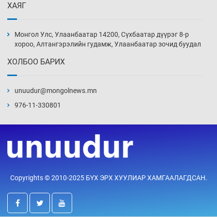
ХАЯГ
БНСУ-д хэт халсны улмаас 19 хүн нас
баржээ
Монгол Улс, Улаанбаатар 14200, Сүхбаатар дүүрэг 8-р
19 цаг 39 мин
хороо, Алтангэрэлийн гудамж, Улаанбаатар зочид буудал
ХОЛБОО БАРИХ
“DeepSeek” компани ӨМӨЗО-д хиймэл оюуны
дата төв байгуулахаар төлөвлөж байна
unuudur@mongolnews.mn
20 цаг 9 мин
976-11-330801
Дашчойлин хийд жуулчдад зориулсан тусгай
үйлчилгээ үзүүлж эхэлжээ
20 цаг 9 мин
Манайхан Тайванийн I, II багийнхантай
Copyrights © 2010-2025 БҮХ ЭРХ ХУУЛИАР ХАМГААЛАГДСАН.
өрсөлдөх нь
20 цаг 39 мин