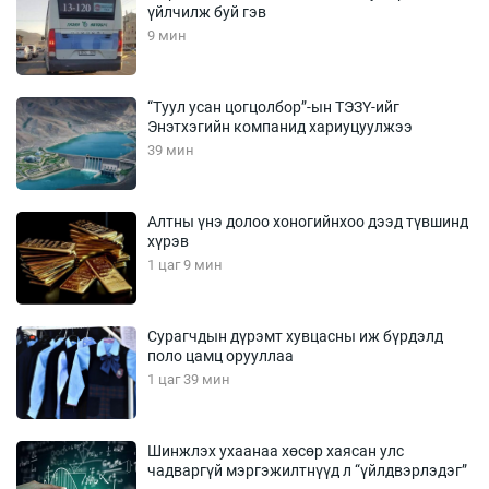
үйлчилж буй гэв
9 мин
“Туул усан цогцолбор”-ын ТЭЗҮ-ийг
Энэтхэгийн компанид хариуцуулжээ
39 мин
Алтны үнэ долоо хоногийнхоо дээд түвшинд
хүрэв
1 цаг 9 мин
Сурагчдын дүрэмт хувцасны иж бүрдэлд
поло цамц орууллаа
1 цаг 39 мин
Шинжлэх ухаанаа хөсөр хаясан улс
чадваргүй мэргэжилтнүүд л “үйлдвэрлэдэг”