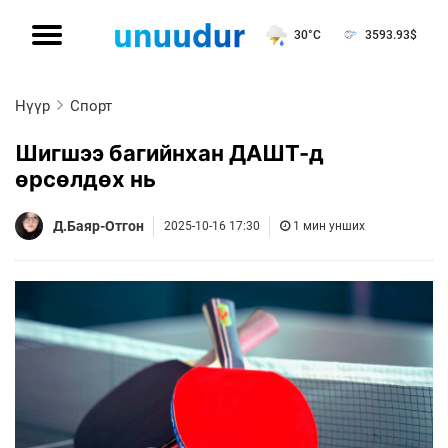
30°C
3593.93
$
Нүүр
Спорт
Шигшээ багийнхан ДАШТ-д
өрсөлдөх нь
Д.Баяр-Отгон
2025-10-16 17:30
1 мин унших