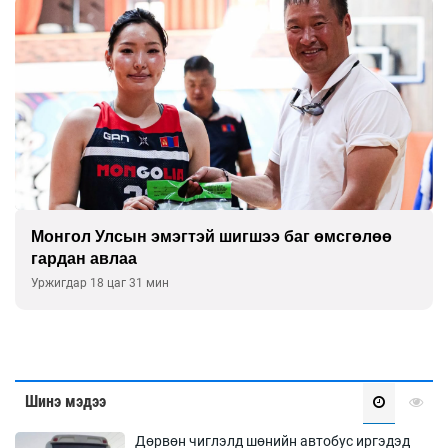
Монгол Улсын эмэгтэй шигшээ баг өмсгөлөө
гардан авлаа
Уржигдар 18 цаг 31 мин
Шинэ мэдээ
Дөрвөн чиглэлд шөнийн автобус иргэдэд