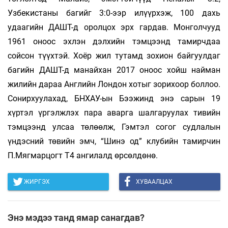
Узбекистаны багийг 3:0-ээр илүүрхэж, 100 дахь
удаагийн ДАШТ-д оролцох эрх гардав. Монголчууд
1961 оноос эхлэн дэлхийн тэмцээнд тамирчдаа
сойсон түүхтэй. Хоёр жил тутамд зохион байгуулдаг
багийн ДАШТ-д манайхан 2017 оноос хойш найман
жилийн дараа Английн Лондон хотыг зорихоор боллоо.
Сонирхуулахад, БНХАУ-ын Бээжинд энэ сарын 19
хүртэл үргэлжлэх пара аварга шалгаруулах тивийн
тэмцээнд улсаа төлөөлж, Гэмтэл согог судлалын
үндэсний төвийн эмч, “Шинэ од” клубийн тамирчин
П.Мягмарцогт T4 ангилалд өрсөлдөнө.
ЖИРГЭХ
ХУВААЛЦАХ
Энэ мэдээ танд ямар санагдав?