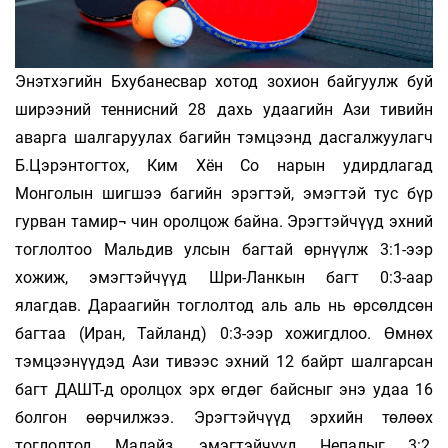
Энэтхэгийн Бхубанесвар хотод зохион байгуулж буй
ширээний теннисний 28 дахь удаагийн Ази тивийн
аварга шалгаруулах багийн тэмцээнд дасгалжуулагч
Б.Цэрэнтогтох, Ким Хён Со нарын удирдлагад
Монголын шигшээ багийн эрэгтэй, эмэгтэй тус бүр
гурван тамир¬ чин оролцож байна. Эрэгтэйчүүд эхний
тоглолтоо Мальдив улсын багтай өрнүүлж 3:1-ээр
хожиж, эмэгтэйчүүд Шри-Ланкын багт 0:3-аар
ялагдав. Дараагийн тоглолтод аль аль нь өрсөлдсөн
багтаа (Иран, Тайланд) 0:3-ээр хожигдлоо. Өмнөх
тэмцээнүүдэд Ази тивээс эхний 12 байрт шалгарсан
багт ДАШТ-д оролцох эрх өгдөг байсныг энэ удаа 16
болгон өөрчилжээ. Эрэгтэйчүүд эрхийн төлөөх
тоглолтод Малайз, эмэгтэйчүүд Непалыг 3:2,