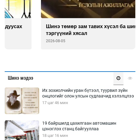
Шинэ төмөр зам тавих хүсэл ба шинэчлэлийн
тэргүүний хясал
2026-08-05
Шинэ мэдээ
Их зохиолчийн уран бүтээл, туурвил зүйн
онцлогийг олон улсын судлаачид хэлэлцлээ
17 цаг 46 мин
19 байршилд цахилгаан автомашин
цэнэглэх станц байгууллаа
18 цаг 16 мин