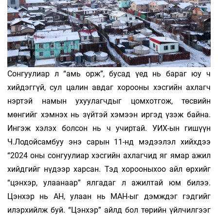
Сонгуулиар л “амь орж”, бусад үед нь бараг юу ч
хийдэггүй, сул цалин авдаг хорооны хэсгийн ахлагч
нэр­­­тэй намын ухуулагчдыг цомхотгож, төс­­­­­вийн
мөнгийг хэмнэх нь зүйтэй хэмээн иргэд үзэж байна.
Ингэж хэлэх болсон нь ч учиртай. УИХ-ын гишүүн
Ч.Лодой­самбуу энэ сарын 11-нд мэдээлэл хийхдээ
“2024 оны сонгуулиар хэсгийн ахлагчид яг ямар ажил
хийдгийг нүдээр харсан. Тэд хорооныхоо айл өрхийг
“цэнхэр, улаа­наар” ялгадаг л ажилтай юм билээ.
Цэнхэр нь АН, улаан нь МАН-ыг дэмждэг гэдгийг
илэрхийлж буй. “Цэнхэр” айлд бол төрийн үйлчилгээг