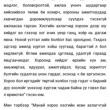
мэдлэг, боловсролтой, ажлаа үнэнч шударгаар
хийснийхээ төлөө би хохирч, хорооны ажилтнуудад
хавчигдан доромжлуулсаар сүүлдээ тэсэхгүй
ажлаасаа гарсан. Хэсгийн ахлагчид хороон дээр юу
хийдэг вэ гэхээр хог ачих үеэр ганц, хоёр нь дагаж
явна. Нохой устгал хийх болбол бас оролцоно. Гэхдээ
эдгээр ажилд хүртэл хойш суугаад, барагтай л бол
хөдлөхгүй. Өглөө ажилдаа цуглаад, удалгүй гараад
явцгаачихдаг. Хороонд хийдэг өрхийн хүн ам,
амьжиргаа, ядуурал, ажилгүйдэл, бусад зорилтот
бүлгийн судалгаа үнэн гардаг, эсэхэд ч би эргэлзсэн.
Хороо бол иргэдийг төртэй холбох гүүр гэдэг ч бидний
дуу хоолойг үнэхээр хүргэж чадаж байна уу гэвэл бас
л өрөөсгөл” гэсэн юм.
Мөн тэрбээр “Манай хороо хэсгийн есөн ахлагчтай