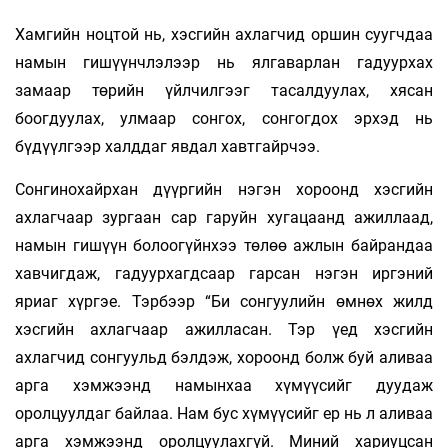
Хамгийн ноцтой нь, хэсгийн ахлагчид оршин суугчдаа
намын гишүүнчлэлээр нь ялгаварлан гадуурхах
замаар төрийн үйлчилгээг тасалдуулах, хясан
боогдуулах, улмаар сонгох, сонгогдох эрхэд нь
бүдүүлгээр халддаг явдал хавтгайрчээ.
Сонгинохайрхан дүүргийн нэгэн хороонд хэсгийн
ахлагчаар зургаан сар гаруйн хугацаанд ажиллаад,
намын гишүүн болоогүйнхээ төлөө ажлын байрандаа
хавчигдаж, гадуурхагдсаар гарсан нэгэн иргэний
яриаг хүргэе. Тэрбээр “Би сонгуулийн өмнөх жилд
хэсгийн ахлагчаар ажилласан. Тэр үед хэсгийн
ахлагчид сонгуульд бэлдэж, хороонд болж буй аливаа
арга хэмжээнд намынхаа хүмүүсийг дуудаж
оролцуулдаг байлаа. Нам бус хүмүүсийг ер нь л аливаа
арга хэмжээнд оролцуулахгүй. Миний хариуцсан