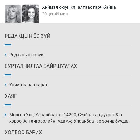
Хиймэл оюун хяналтаас гарч байна
20 цаг 46 мин
РЕДАКЦЫН ЁС ЗҮЙ
Эмэгтэйчүүд Бээжин, эрэгтэйчүүд Японд
бэлтгэл базаахаар хилийн дээс алхлаа
21 цаг 16 мин
Редакцын ёс зүй
СУРТАЛЧИЛГАА БАЙРШУУЛАХ
АНУ-ын Цэргийн кибер командлалаын
ажилтнууд амиа хорлох явдал эрс
нэмэгджээ
Үнийн санал харах
21 цаг 23 мин
ХАЯГ
Монголын шигшээ Хонконгийн багийг ялж,
эхний хожлоо авлаа
Монгол Улс, Улаанбаатар 14200, Сүхбаатар дүүрэг 8-р
21 цаг 46 мин
хороо, Алтангэрэлийн гудамж, Улаанбаатар зочид буудал
ХОЛБОО БАРИХ
Техникийн өндөр үзүүлэлттэй агаарын хөлөг