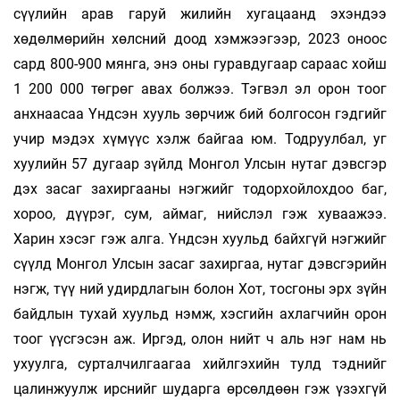
сүүлийн арав гаруй жилийн хугацаанд эхэндээ
хөдөлмөрийн хөлсний доод хэмжээгээр, 2023 оноос
сард 800-900 мянга, энэ оны гуравдугаар сараас хойш
1 200 000 төгрөг авах болжээ. Тэгвэл эл орон тоог
анхнаасаа Үндсэн хууль зөрчиж бий болгосон гэдгийг
учир мэдэх хүмүүс хэлж байгаа юм. Тодруулбал, уг
хуулийн 57 дугаар зүйлд Монгол Улсын нутаг дэвсгэр
дэх засаг захиргааны нэгжийг тодорхойлохдоо баг,
хороо, дүүрэг, сум, аймаг, нийслэл гэж хуваажээ.
Харин хэсэг гэж алга. Үндсэн хуульд байхгүй нэгжийг
сүүлд Монгол Улсын засаг захиргаа, нутаг дэвсгэрийн
нэгж, түү­ ний удирдлагын болон Хот, тосгоны эрх зүйн
байдлын тухай хуульд нэмж, хэсгийн ахлагчийн орон
тоог үүсгэсэн аж. Иргэд, олон нийт ч аль нэг нам нь
ухуулга, сурталчилгаагаа хийлгэхийн тулд тэднийг
цалинжуулж ирснийг шударга өрсөлдөөн гэж үзэхгүй