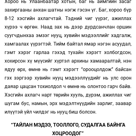
Хороо нь Улаанбаатар хотын, баг нь аймгийн засаг
захиргааны анхан шатны нэгж гэсэн үг. Баг, хороо бүр
8-12 хэсгийн ахлагчтай. Тэдний чиг үүрэг, ажиллах
хүрээ ч өргөн. Наад зах нь дээр дурдсанчлан оршин
суугчдынхаа эмзэг нууц, хувийн мэдээллийг хадгалж,
хамгаалах үүрэгтэй. Тийм байтал ямар нэгэн асуудал,
гэмт хэрэг гарлаа гэхэд тухайн хэрэгт холбогдсон,
хохирсон хү­ мүүсийг хүртэл архины хамааралтай, нэн
ядуу өрх, өмнө нь гэмт хэрэгт “орооцолдож” байсан
гэх зэргээр хувийн нууц мэдээллүүдийг нь улс орон
даяар цацсан тохиолдол ч өмнө нь олонтоо гарч байв.
Хэсгийн ахлагч нарт төрийн хууль, дүрэм, ажиллах чиг
шугам бус, намын, эрх мэдэлтнүүдийн зарлиг, заавар
илүүтэй үйл­ чилдэг нь нууц биш болсон.
“ТАЙЛАН МЭДЭЭ, ТООЛЛОГО, СУДАЛГАА БАЙНГА
ХОЦРООДОГ”