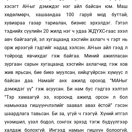
хэсэгт АН-ыг дэмждэг нэг айл байсан юм. Маш
хөдөлмөрч, хашаандаа 100 гаруй мод буттай,
хувиараа газар тариалан, бизнес эрхэлдэг. Гэтэл
тэднийх сүүлийн 20 жилд нэг ч удаа ЖДҮХС-гаас зээл
авч байгаагүй, эл хугацаанд хэсгийн ахлагч ч гэрт нь
орж ирээгүй гэдгийг надад хэлсэн. АН-ын айл гээд л
тойроод явчихдаг гэж байгаа. Миний ажилласан
зургаан сарын хугацаанд хэсгийн ахлагчид гэж хов
жив ярьсан, бие биеэ муулсан, хийцгүйрсэн хүмүүс л
байсан даа. Намайг анх ажилд ороход “МАНыг
дэмждэг үү” гэж асуусан. Би нам бус гэдгээ хэлтэл
“Тэр хамаагүй ээ, хороонд ажилд орсон л бол
намынхаа гишүүнчлэлийг заавал авах ёстой” гэсэн
шаардлага тавьсан. Би за, үгүй ч гээгүй. Хүний итгэл
үнэмшил, үзэл бодол, сонгох эрхэд тэгж бүдүүлгээр
халдаж болохгүй. Ингээд намын гишүүн болоогүй,