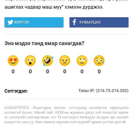
ашиглах чадвар маш муу” хэмээн дурджээ.
ЖИРГЭХ
ХУВААЛЦАХ
Энэ мэдээ танд ямар санагдав?
0
0
0
0
0
0
Сэтгэгдэл:
Таны IP: (216.73.216.202)
АНХААРУУЛГА: Уншигчдын бичсэн сэтгэгдэлд unuudur.mn хариуцлага
хүлээхгүй болно. Манай сайт ХХЗХ-ны журмын дагуу зүй зохисгүй зарим
үг, хэллэгийг хязгаарласан тул Та сэтгэгдэл бичихдээ бусдын эрх ашгийг
хүндэтгэн үзнэ үү. Хэм хэмжээ зөрчсөн сэтгэгдлийг админ устгах эрхтэй.