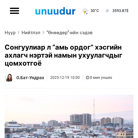
30°C
3593.87
$
Нүүр
Нийтлэл
“Өнөөдөр”-ийн сэдэв
Сонгуулиар л “амь ордог” хэсгийн
ахлагч нэртэй намын ухуулагчдыг
цомхотгоё
О.Бат-Ундрах
2025-12-19 10:00
8 мин унших