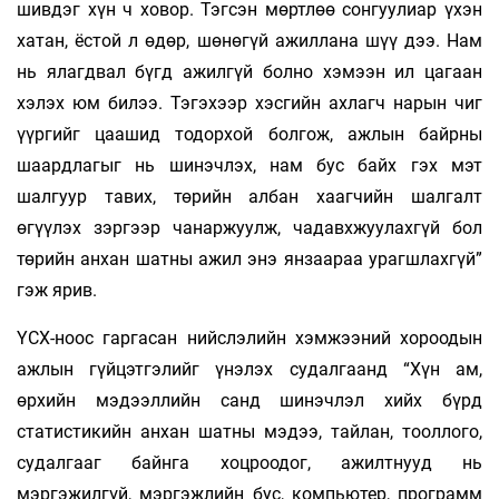
шивдэг хүн ч ховор. Тэгсэн мөртлөө сонгуулиар үхэн
хатан, ёстой л өдөр, шөнөгүй ажиллана шүү дээ. Нам
нь ялагдвал бүгд ажилгүй болно хэмээн ил цагаан
хэлэх юм билээ. Тэгэхээр хэсгийн ахлагч нарын чиг
үүргийг цаашид тодорхой болгож, ажлын байрны
шаардлагыг нь шинэчлэх, нам бус байх гэх мэт
шалгуур тавих, төрийн албан хаагчийн шалгалт
өгүүлэх зэргээр чанаржуулж, чадавхжуулахгүй бол
төрийн анхан шатны ажил энэ янзаараа урагшлахгүй”
гэж ярив.
ҮСХ-ноос гаргасан нийслэлийн хэмжээний хороодын
ажлын гүйцэтгэлийг үнэлэх судалгаанд “Хүн ам,
өрхийн мэдээллийн санд шинэчлэл хийх бүрд
статистикийн анхан шатны мэдээ, тайлан, тооллого,
судалгааг байнга хоцроодог, ажилтнууд нь
мэргэжилгүй, мэргэжлийн бус, компьютер, программ