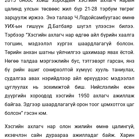
2015 оноос хойш хороодын хэсгийн ахлагч нарын
цалинд улсын төсвөөс жил бүр 21-28 тэрбум төгрөг
зарцуулж иржээ. Энэ талаар Ч.Лодойсамбуугаас өмнө
УИХ-ын гишүүн Д.Батбаяр шүгэл үлээсэн билээ.
Тэрбээр “Хэсгийн ахлагч нар өдгөө айл бүрийн хаалга
тогшин, мэдээлэл хүргэх шаардлагагүй болсон.
Төрийн анхан шатны үйлчилгээ цахимаар явах ёстой.
Нөгөө талдаа мэргэжлийн бус, тэтгэвэрт гарсан, янз
бү­ рийн ашиг сонирхолтой хүмүүс хууль таниулах,
судалгаа авах нэрийдлээр айл өрхүүдээс мэдээ­лэл
цуглуулах нь зохимжтой биш. Нийслэлийн есөн
дүүргийн хороодод хэсгийн 1950 ахлагч ажиллаж
байгаа. Эдгээр шаардлагагүй орон тоог цомхотгох цаг
болсон” гэсэн юм.
Хэсгийн ахлагч нар олон жилийн өмнө цалингүй,
ихэвчлэн сайн дураараа ажилладаг байж. Харин