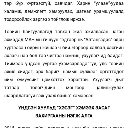
тэр бүр хүртээхгүй, хавчдаг. Харин “улаан”-уудаа
халамж, дэмжлэгт хамруулах, шагнал урамшуулалд
тодор­хойлох зэргээр тойглож иржээ.
Төрийн байгууллагад тавхан жил ажилласан нэгэн
ахмадад МАН-ын гишүүн гэдгээр нь “Алтангадас” одон
хүртээсэн ойрын жишээ ч бий. Өөрөөр хэлбэл, хэсгийн
ахлагч нар бол тэр чигтээ намчин, ухуулагчид байдаг.
Тиймээс үндсэн үүргээ ухамсарладаггүй, улс төрийн
ажил хийдэг, эрх баригч намын сүлжээг өргөтгөдөг
ийм хүмүүсийг цомхотгох хэрэгтэй. Ухуулагч­ дыг
татвар төлөгчдийн мөнгөөр цалинжуулах
шаардлагагүй гэж үзэж байна” хэмээсэн.
ҮНДСЭН ХУУЛЬД “ХЭСЭГ” ХЭМЭЭХ ЗАСАГ
ЗАХИРГААНЫ НЭГЖ АЛГА