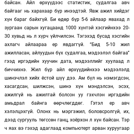
байсан. Айл өрхүүдээс статистик, судалгаа авч
байгааг нь харахаар бүр инээдтэй. Явж ажил хийдэг
хүн бараг байхгүй. Би өдөр бүр 5-6 айлаар явахад л
зургаан сарын хугацаанд 1000 хүнтэй хэсгийнхээ 20-
30 хувьд нь л хүрч үйлчилсэн. Тэгэхэд бусад хэсгийн
ахлагч айлаараа ер явдаггүй. “Бид 5-10 жил
ажилласан, айлуудын бүх судалгаа, мэдээлэл байгаа”
гээд иргэдийн хуучин дата, мэдээллийг хуулаад л
биччихнэ. Жил бүр айл өрхүүдийнхээ мэдээлэлд
шинэчлэл хийх ёстой шүү дээ. Ам бүл нь нэмэгдсэн,
хасагдсан, шилжсэн, шинэ хүн мэндэлсэн, эсэх,
ажилгүй нь ажилтай болсон уу гэхчлэн иргэдийн
амьдрал байнга өөрчлөгддөг. Гэтэл ер авч
хэлэлцэхгүй. Олонх нь мэргэжил, боловсролгүй, их,
дээд сургууль төгссөн ганц, хоёрхон л хүн байсан. Тэр
ч яах вэ гэхэд адаглаад компьютерт арван хуруугаар