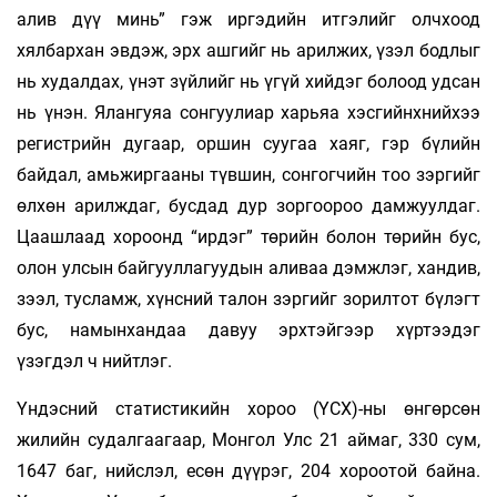
алив дүү минь” гэж иргэдийн итгэлийг олчхоод
хялбархан эвдэж, эрх ашгийг нь арилжих, үзэл бодлыг
нь худалдах, үнэт зүйлийг нь үгүй хийдэг болоод удсан
нь үнэн. Ялангуяа сонгуулиар харьяа хэсгийнхнийхээ
регистрийн дугаар, оршин суугаа хаяг, гэр бүлийн
байдал, амьжиргааны түвшин, сонгогчийн тоо зэргийг
өлхөн арилждаг, бусдад дур зоргоороо дамжуулдаг.
Цаашлаад хороонд “ирдэг” төрийн болон төрийн бус,
олон улсын байгууллагуудын аливаа дэмжлэг, хандив,
зээл, тусламж, хүнсний талон зэргийг зорилтот бүлэгт
бус, намынхандаа давуу эрхтэйгээр хүртээдэг
үзэгдэл ч нийтлэг.
Үндэсний статистикийн хороо (ҮСХ)-ны өнгөрсөн
жилийн судалгаагаар, Монгол Улс 21 аймаг, 330 сум,
1647 баг, нийслэл, есөн дүүрэг, 204 хороотой байна.