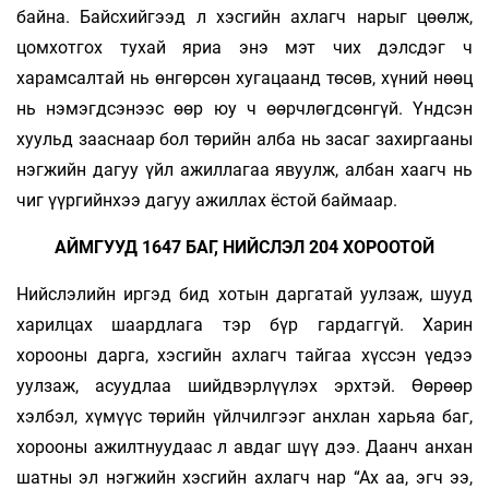
байна. Байсхийгээд л хэсгийн ахлагч нарыг цөөлж,
цомхотгох тухай яриа энэ мэт чих дэлсдэг ч
харамсалтай нь өнгөрсөн хугацаанд төсөв, хүний нөөц
нь нэмэгдсэнээс өөр юу ч өөрчлөгдсөнгүй. Үндсэн
хуульд зааснаар бол төрийн алба нь за­­саг захиргааны
нэгжийн дагуу үйл ажиллагаа явуулж, албан хаагч нь
чиг үүргийнхээ дагуу ажиллах ёстой баймаар.
АЙМГУУД 1647 БАГ, НИЙСЛЭЛ 204 ХОРООТОЙ
Нийслэлийн иргэд бид хотын даргатай уулзаж, шууд
харилцах шаардлага тэр бүр гардаггүй. Харин
хорооны дарга, хэсгийн ахлагч­ тайгаа хүссэн үедээ
уулзаж, асуудлаа шийдвэрлүүлэх эрхтэй. Өөрөөр
хэлбэл, хүмүүс төрийн үйлчилгээг анхлан харьяа баг,
хорооны ажилтнуудаас л авдаг шүү дээ. Даанч анхан
шатны эл нэгжийн хэсгийн ахлагч нар “Ах аа, эгч ээ,