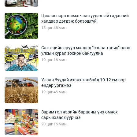
Циклоспора шимэгчээс үүдэлтэй гэдэсний
халдвар дэгдэж болзошгүй
18 цаг 46 мин
Сэтгэцийн эрүүл мэндэд “санаа тавих” олон
улсын хурал зохион байгуулна
19 цаг 16 мин
Улаан буудай ихэнх талбайд 10-12 см-ээр
өндөр ургажээ
19 цаг 46 мин
Зарим гол нэрийн барааны үнэ өмнөх
сарынхаас буурчээ
20 цаг 16 мин