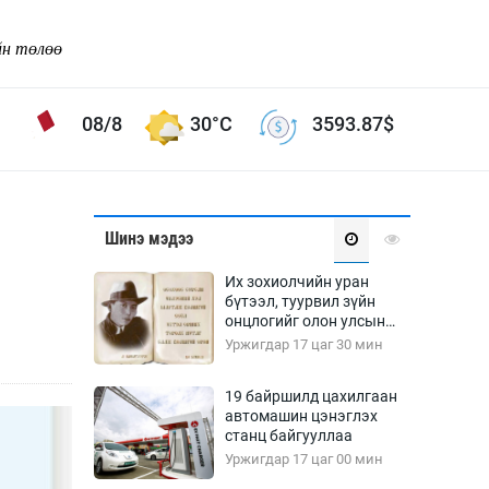
йн төлөө
08/8
30°C
3593.87
$
Соёл урлаг
Шинэ мэдээ
ой хөгжлийн зорилго -
Сонгодог урлаг
Их зохиолчийн уран
Ардын урлаг
бүтээл, туурвил зүйн
онцлогийг олон улсын
Дүрслэх урлаг
судлаачид хэлэлцлээ
Уржигдар 17 цаг 30 мин
Өв соёл
таг
Кино урлаг
19 байршилд цахилгаан
автомашин цэнэглэх
 орчин
Цирк
станц байгууллаа
ол
Уржигдар 17 цаг 00 мин
Рок поп, хип хоп
энд