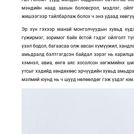
мэндийн наад захын боловсрол, мэдлэг, ойл
жишээгээр тайлбарлаж болох ч энэ удаад хөвгүү
Эр хүн гэхээр манай монголчуудын хувьд хүдэ
гүжирмэг, зоримог байх ёстой гэдэг ойлголт тү
үзэл бодол, багаасаа олж авсан хүмүүжил, хандл
амьдралд бэлтгэгдсэн байдал зэрэг нь харилцан
хэмнэл, авиа, өнгө аяс хосолсон хөгжмийнх ш
утсыг хэдийд хөндөхөөс эрчүүдийн хувьд амьдрал
мэлмий юунд нь ч шууд нөлөөлдөг гэж үздэг юм.