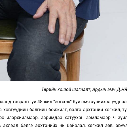
Төрийн хошой шагналт, Ардын эмч Д.
аанд тасралтгүй 48 жил “зогсож” буй эмч хүнийхээ үүднэ
 хөвгүүдийн бэлгийн бойжилт, бэлгэ эрхтэний хөгжил, тү
оо илэрхийлмээр, заримдаа хатуухан зэмлэмээр ч зүй
ь эхлээд бэлгэ эрхтэнийх нь байрлал, хөгжил зөв, эрүүл