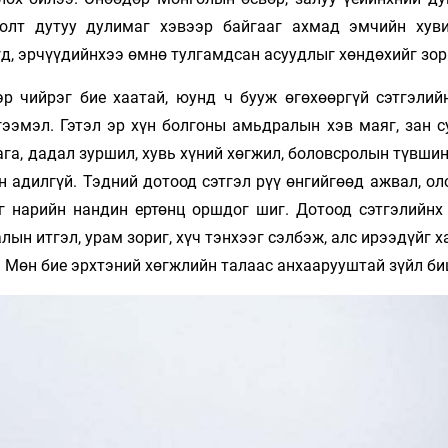
голт дутуу дулимаг хэвээр байгааг ахмад эмчийн хув
д, эрчүүдийнхээ өмнө тулгамдсан асуудлыг хөндөхийг зор
р чийрэг бие хаатай, юунд ч бууж өгөхөөргүй сэтгэлийн
гээмэл. Гэтэл эр хүн болгоны амьдралын хэв маяг, зан с
ага, дадал зуршил, хувь хүний хөгжил, боловсролын түвши
 адилгүй. Тэдний дотоод сэтгэл рүү өнгийгөөд ажвал, ол
иг нарийн нандин ертөнц оршдог шиг. Дотоод сэтгэлийнх
ын итгэл, урам зориг, хүч тэнхээг сэлбэж, алс ирээдүйг 
 Мөн бие эрхтэний хөгжлийн талаас анхаарууштай зүйл би