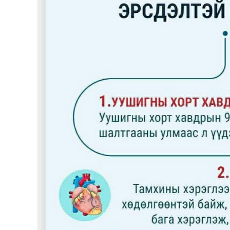
126-гийн НЭГ
Ертөнц
Спорт
Нийгэм
Бөх
Техник технологи
Сагсан бөмбөг
Шинжлэх ухаан
Хөлбөмбөг
Сонин хачин
Олимпын төрөл
Дэлхийн монгол
Тулааны спорт
Олимпын бус төр