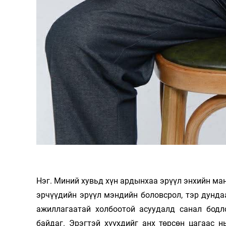
Нэг. Миний хувьд хүн ардынхаа эрүүл энхийн ман
эрчүүдийн эрүүл мэндийн боловсрол, тэр дундаа
ажиллагаатай холбоотой асуудалд санал бодл
байдаг. Эрэгтэй хүүхдийг анх төрсөн цагаас н