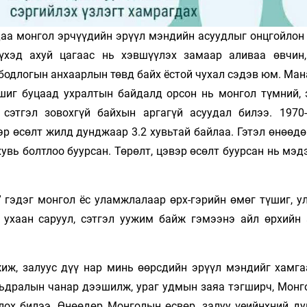
даа монгол эрчүүдийн эрүүл мэндийн асуудлыг онцгойлон 
үхэд ахуй цагаас нь хэвшүүлэх замаар аливаа өвчин,
 бодлогын анхаарлын төвд байх ёстой чухал сэдэв юм. Ма
шиг буцаад ухралтын байдалд орсон нь монгол түм­ний, 
сэтгэл зовохгүй байхын аргагүй асуудал билээ. 1970
р өсөлт жилд дунджаар 3.2 хувьтай байлаа. Гэтэл өнөөдө
 хувь болтлоо буурсан. Төрөлт, цэвэр өсөлт буурсан нь мэ
” гэдэг монгол ёс уламжлалаар өрх-гэрийн өмөг түшиг, у
, ухаан саруул, сэтгэл уужим байж гэмээнэ айл өрхийн
жиж, залуус дүү нар минь өөрсдийн эрүүл мэндийг хамга
мьдралын чанар дээшилж, ураг удмын заяа тэгширч, Монг
лох билээ. Өнөөдөр Монголын өсвөр, залуу үеийнхний ду