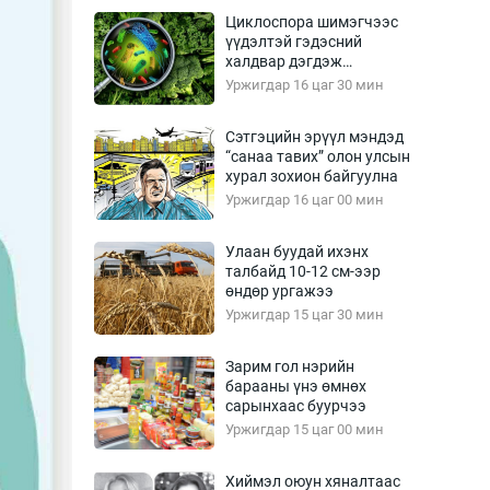
Урлагтай яриа
Циклоспора шимэгчээс
өрчил
үүдэлтэй гэдэсний
халдвар дэгдэж
энд-Эрхэм баян
болзошгүй
Уржигдар 16 цаг 30 мин
Сэтгэцийн эрүүл мэндэд
“санаа тавих” олон улсын
хүний үг
хурал зохион байгуулна
Уржигдар 16 цаг 00 мин
Улаан буудай ихэнх
талбайд 10-12 см-ээр
ага
Бусад
өндөр ургажээ
Уржигдар 15 цаг 30 мин
Фото
сурвалжлагч
Видео
Зарим гол нэрийн
Инфографик
барааны үнэ өмнөх
сарынхаас буурчээ
Санал асуулга
Уржигдар 15 цаг 00 мин
Хиймэл оюун хяналтаас