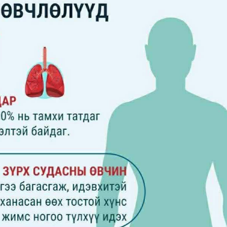
Ханш
Хэрэг з
Эрэлттэй мэдээ
Эрүүл м
Хууль ёс
Хүмүүс
Албаны 
Бусад
Life style
Ярилцл
Зөвлөгөө
Хоймор
Өнөөдрийн тухай
Уншигч-
өл