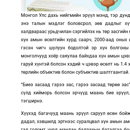
Монгол Улс дахь нийгмийн эрүүл мэнд, тэр дун
энэ талын мэдлэг боловсрол, зөв дадлыг хү
халдвараас урьдчилан сэргий­лэх нь төр засгийн
хүн амын өсөлтийн хурд саарч, 2000-аад оных 
гэсэн чигч шулуун бодолтой эр хүн болгоны 
монголчууд хоёр саяулаа байхдаа хүн амын цэвэ
гаруй хүнтэй болсон хэдий ч цэвэр өсөлт нь 1.4
төрлийн объектив бо­­лон субъектив шалтгаантай.
“Биеэ засаад гэрээ зас, гэрээ засаад төрөө зас
сүлд хийморь болсон эр­чүүд маань бие эрүүл
тэгширнэ.
Хүүхэд багачууд маань эрүүл саруул өсөн бой
дадал, хэвшилд эртнээс суралцвал хүн амын а
гал голомт үүрд мандан бадрахын баталгаа бо