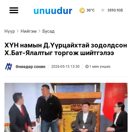
30°C
3593.93
$
Нүүр
Нийгэм
Бусад
ХҮН намын Д.Үүрцайхтай зодолдсон
Х.Бат-Ялалтыг торгож шийтгэлээ
Өнөөдөр сонин
2026-05-15 13:30
1 мин унших