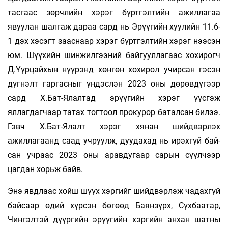
тасгаас зөрчлийн хэрэг бүртгэлтийн ажиллагаа
явуулан шалгаж дараа сард нь Эрүүгийн хуулийн 11.6-
1 дэх хэсэгт зааснаар хэрэг бүртгэлтийн хэрэг нээсэн
юм. Шүүхийн шинжилгээний байгууллагаас хохирогч
Д.Үүрцайхын нүүрэнд хөнгөн хохирол учирсан гэсэн
дүгнэлт гаргасныг үндэслэн 2023 оны дөрөвдүгээр
сард Х.Бат-Ялалтад эрүүгийн хэрэг үүсгэж
яллагдагчаар татах тогтоол прокурор баталсан билээ.
Гэвч Х.Бат-Ялалт хэрэг хянан шийдвэрлэх
ажиллагаанд саад учруулж, дуудахад нь ирэхгүй бай­
сан учраас 2023 оны аравдугаар сарын сүүлчээр
цагдан хорьж байв.
Энэ явдлаас хойш шүүх хэргийг шийдвэрлэж чадахгүй
байсаар өдий хүрсэн бөгөөд Баянзүрх, Сүхбаатар,
Чингэлтэй дүүргийн эрүүгийн хэргийн анхан шатны