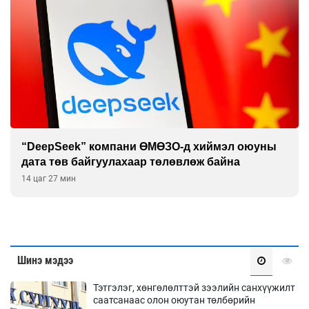
“DeepSeek” компани ӨМӨЗО-д хиймэл оюуны
дата төв байгуулахаар төлөвлөж байна
14 цаг 27 мин
Шинэ мэдээ
Тэтгэлэг, хөнгөлөлттэй зээлийн санхүүжилт
саатсанаас олон оюутан төлбөрийн