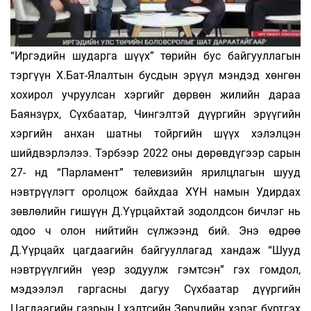
“Иргэдийн шударга шүүх” төрийн бус байгууллагын
тэргүүн Х.Бат-Ялалтын бусдын эрүүл мэндэд хөнгөн
хохирол учруулсан хэргийг дөрвөн жилийн дараа
Баянзүрх, Сүхбаатар, Чингэлтэй дүүргийн эрүүгийн
хэргийн анхан шатны тойргийн шүүх хэлэлцэн
шийдвэрлэлээ. Тэрбээр 2022 оны дөрөвдүгээр сарын
27- нд “Парламент” телевизийн ярилцлагын шууд
нэвтрүүлэгт оролцож байхдаа ХҮН намын Удирдах
зөвлөлийн гишүүн Д.Үүрцайхтай зодолдсон бичлэг нь
одоо ч олон нийтийн сүлжээнд бий. Энэ өдрөө
Д.Үүрцайх цагдаагийн байгууллагад хандаж “Шууд
нэвтрүүлгийн үеэр зодуулж гэмтсэн” гэх гомдол,
мэдээлэл гаргасны дагуу Сүхбаатар дүүргийн
Цагдаагийн газрын I хэлтсийн Зөрчлийн хэрэг бүртгэх