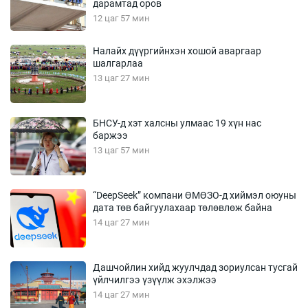
дарамтад оров
12 цаг 57 мин
Налайх дүүргийнхэн хошой аваргаар
шалгарлаа
13 цаг 27 мин
БНСУ-д хэт халсны улмаас 19 хүн нас
баржээ
13 цаг 57 мин
“DeepSeek” компани ӨМӨЗО-д хиймэл оюуны
дата төв байгуулахаар төлөвлөж байна
14 цаг 27 мин
Дашчойлин хийд жуулчдад зориулсан тусгай
үйлчилгээ үзүүлж эхэлжээ
14 цаг 27 мин