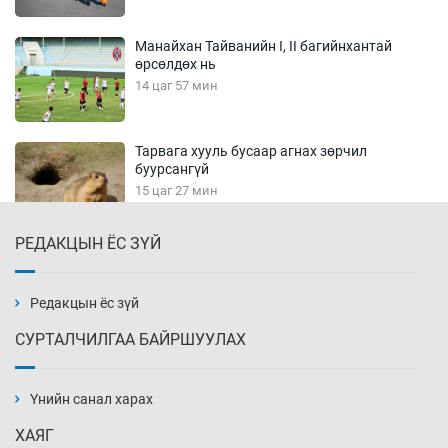
Манайхан Тайванийн I, II багийнхантай
өрсөлдөх нь
14 цаг 57 мин
Тарвага хууль бусаар агнах зөрчил
буурсангүй
15 цаг 27 мин
РЕДАКЦЫН ЁС ЗҮЙ
Х.Улам-Өрнөх байр урагшилж, долоод
жагсжээ
15 цаг 57 мин
Редакцын ёс зүй
СУРТАЛЧИЛГАА БАЙРШУУЛАХ
Ж.Лхагвабат өсвөр үеийнхний ДАШТ-ийг
дэнсэлнэ
Үнийн санал харах
16 цаг 27 мин
ХАЯГ