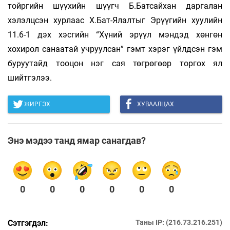
тойргийн шүүхийн шүүгч Б.Батсайхан даргалан
хэлэлцсэн хурлаас Х.Бат-Ялалтыг Эрүүгийн хуулийн
11.6-1 дэх хэсгийн “Хүний эрүүл мэндэд хөнгөн
хохирол санаатай учруулсан” гэмт хэрэг үйлдсэн гэм
буруутайд тооцон нэг сая төгрөгөөр торгох ял
шийтгэлээ.
ЖИРГЭХ
ХУВААЛЦАХ
Энэ мэдээ танд ямар санагдав?
0
0
0
0
0
0
Сэтгэгдэл:
Таны IP: (216.73.216.251)