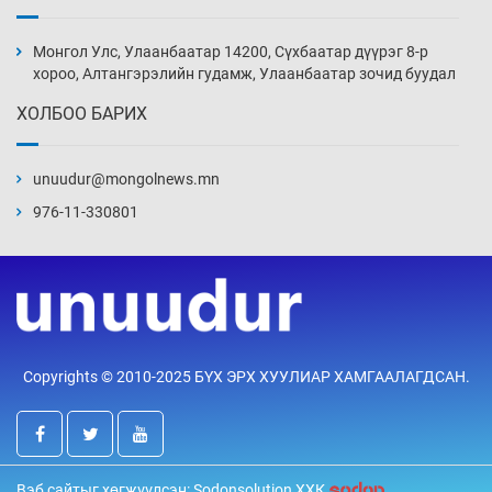
Иран тэсэж үлдсэн ч удаан хугацаанд хүнд
үеийг туулна
Монгол Улс, Улаанбаатар 14200, Сүхбаатар дүүрэг 8-р
16 цаг 57 мин
хороо, Алтангэрэлийн гудамж, Улаанбаатар зочид буудал
ХОЛБОО БАРИХ
Боловсролын зээлийн сангаар гадаадад
суралцагчдын амьжиргааны зардлын
хэмжээг шинэчлэн тогтоох нь
unuudur@mongolnews.mn
17 цаг 27 мин
976-11-330801
Монголын баг Абу Дабид медалийн хур
буулгаж байна
17 цаг 57 мин
Б.Учрал, Ё.Пүрэвдаш нар Азийн АШТ-д
Copyrights © 2010-2025 БҮХ ЭРХ ХУУЛИАР ХАМГААЛАГДСАН.
мөнгө, хүрэл медаль хүртэв
18 цаг 24 мин
Нөөцийн махны худалдаа, борлуулалтыг
Вэб сайтыг хөгжүүлсэн: Sodonsolution ХХК