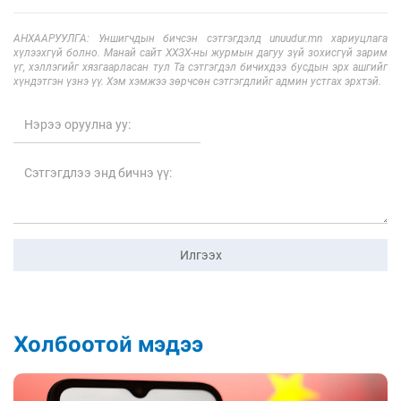
АНХААРУУЛГА: Уншигчдын бичсэн сэтгэгдэлд unuudur.mn хариуцлага
хүлээхгүй болно. Манай сайт ХХЗХ-ны журмын дагуу зүй зохисгүй зарим
үг, хэллэгийг хязгаарласан тул Та сэтгэгдэл бичихдээ бусдын эрх ашгийг
хүндэтгэн үзнэ үү. Хэм хэмжээ зөрчсөн сэтгэгдлийг админ устгах эрхтэй.
Илгээх
Холбоотой мэдээ