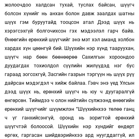
жолоочдоо халдсан тухай, туслах байсан, шүүгч
болсон хүнийг нь анхан болон давж заалдах шатны
шүүх гэм буруутайд тооцсон атал Дээд шүүх нь
хэрэгсэхгүй болгочихсон гэх мэдээлэл гарч байв.
Өнөөгийн ерөнхий шүүгчийг энэ мэт хэл аманд холбон
хардах хүн цөөнгүй бий. Шүүхийн нэр хүнд тааруухан,
шүүгч нар бөөн бөөнөөрөө Сахилгын хороондоо
дуудагдах тохиолдол сүүлийн жилүүдэд нэг бус
гараад зогсохгүй, Засгийн газрын тэргүүн нь шүүх рүү
дайрсан мэдэгдэл ч хийж байлаа. Гэвч энэ үед Улсын
дээд шүүх нь, ерөнхий шүүгч нь юу ч дуугаралгүй
өнгөрсөн. Тиймдээ ч олон нийтийн сүлжээнд өнөөгийн
ерөнхий шүүгчийг шүүмжлэн “Шүүхийнхээ төлөө ганц
ч үг ганхийсэнгүй, оронд нь зоригтой ерөнхий
шүүгчтэй болоосой. Шүүхийн нэр хүндийг өндөрт
өргөх, гаргасан шийдвэрийнхээ ард нуугддаггүй, ил