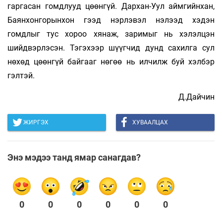
гаргасан гомдлууд цөөнгүй. Дархан-Уул аймгийнхан,
Баянхонгорынхон гээд нэрлэвэл нэлээд хэдэн
гомдлыг тус хороо хянаж, заримыг нь хэлэлцэн
шийдвэрлэсэн. Тэгэхээр шүүгчид дунд сахилга сул
нөхөд цөөнгүй байгааг нөгөө нь илчилж буй хэлбэр
гэлтэй.
Д.Дайчин
ЖИРГЭХ
ХУВААЛЦАХ
Энэ мэдээ танд ямар санагдав?
0
0
0
0
0
0