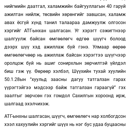
нийгмийн даатгал, халамжийн байгууллагын 40 гаруй
ажилтан нийлж, төсвийн хөрөнгийг завшсан, халамж
авах ёсгүй хүнд танил талаараа дамжуулж олгосон
хэргийг АТГ-ынхан шалгасан. Уг хэрэгт сэжигтнээр
шалгуулж байсан өмгөөлөгч өдгөө шүүгч болоод
дээрх шүү­ хэд ажиллаж буй гэнэ. Улмаар өөрөө
өмгөөлөгчөөр нь ажиллаж байсан хэрэгтээ шүүгчээр
оролцож буй нь ашиг сонирхлын зөрчилтэй үйлдэл
биш гэж үү. Өөрөөр хэлбэл, Шүүхийн тухай хуулийн
50.1.28ын “хуульд заасны дагуу татгалзан гарах
үүрэгтэйгээ мэдсээр байж татгалзан гараагүй” гэх
заалтыг зөрчсөн гэх гомдол Сахилгын хороонд ирж,
шалгаад эхэлчихэж.
АТГ-ынхны шалгасан, шүүгч, өмгөөлөгч нар холбогдсон
хээл хахуулийн хэргийг шүүх нь нэг бус удаа буцаасны