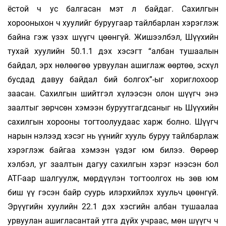
ёстой ч ус балгасан мэт л байдаг. Сахилгын
хорооныхон ч хуулийг буруугаар тайлбарлан хэрэглэж
байна гэж үзэх шүүгч цөөнгүй. Жишээлбэл, Шүүхийн
тухай хуулийн 50.1.1 дэх хэсэгт “албан тушаалын
байдал, эрх нөлөөгөө урвуулан ашиглаж өөртөө, эсхүл
бусдад давуу байдал бий болгох”-ыг хориглохоор
заасан. Сахилгын шийтгэл хүлээсэн олон шүүгч энэ
заалтыг зөрчсөн хэмээн буруутгагдсаныг нь Шүүхийн
сахилгын хорооны тогтоолуудаас харж болно. Шүүгч
нарын нэлээд хэсэг нь үүнийг хууль буруу тайлбарлаж
хэрэглэж байгаа хэмээн үздэг юм билээ. Өөрөөр
хэлбэл, уг заалтын дагуу сахилгын хэрэг нээсэн бол
АТГ-аар шалгуулж, мөрдүүлэн тогтоолгох нь зөв юм
биш үү гэсэн байр суурь илэрхийлэх хуульч цөөнгүй.
Эрүүгийн хуулийн 22.1 дэх хэсгийн албан тушаалаа
урвуулан ашигласантай утга дүйх учраас, мөн шүүгч ч