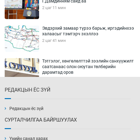
Г.Дамдинням сайд аа
2 цаг 11 мин
Эвдэрхий замаар түрээ барьж, иргэдийнхээ
халаасыг тэмтэрч эхэллээ
2 цаг 41 мин
Тэтгэлэг, хөнгөлөлттэй зээлийн санхүүжилт
саатсанаас олон оюутан төлбөрийн
дарамтад оров
18 цаг 11 мин
РЕДАКЦЫН ЁС ЗҮЙ
Налайх дүүргийнхэн хошой аваргаар
шалгарлаа
18 цаг 41 мин
Редакцын ёс зүй
СУРТАЛЧИЛГАА БАЙРШУУЛАХ
БНСУ-д хэт халсны улмаас 19 хүн нас
баржээ
Үнийн санал харах
19 цаг 11 мин