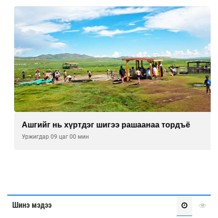
Ашгийг нь хүртдэг шигээ рашаанаа тордъё
Уржигдар 09 цаг 00 мин
Шинэ мэдээ