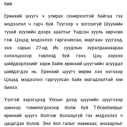
бий.
Ерөнхий шүүгч ч улирах сонирхолтой байгаа гэх
мэдээлэл ч гарч буй. Түүгээр ч зогсохгүй Шүүхийн
тухай хуулийн дээрх заалтыг Үндсэн хууль зөрчсөн
гэж Цэцэд мэдээлэл гаргачихсан, маргаан үүсгээд,
энэ сарын 27-нд Их суудлын хуралдаанаараа
хэлэлцэхээр товлоод буй гэнэ. Цэц хэрхэн
шийдвэрлэхийг харж байж ерөнхий шүүгчийн асуудал
шийдэгдэх нь. Ерөнхий шүүгч өөрөө хэн нэгнээр
Цэцэд мэдээлэл гаргуулсан байх магадлалтай юм
билээ.
Үүнтэй зэрэгцээд Улсын дээд шүүхийн шүүгчээр
шинээр томилогдохоор болж буй Т.Өсөхбаярыг
ерөнхий шүүгч болгож болзошгүй гэх мэдээлэл ч
цацагдах болов. Энэ бол галыг намжаах, анхаарлыг