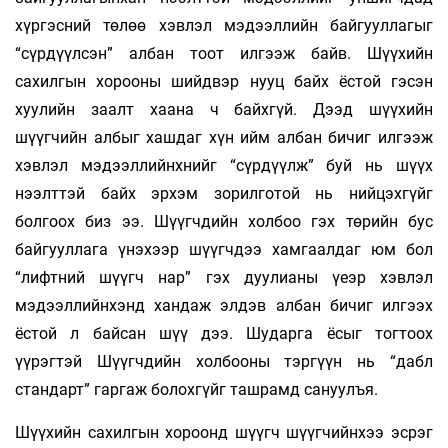
хүргэсний төлөө хэвлэл мэдээллийн байгууллагыг
“сүрдүүлсэн” албан тоот илгээж байв. Шүүхийн
сахилгын хорооны шийдвэр нууц байх ёстой гэсэн
хуулийн заалт хаана ч байхгүй. Дээд шүүхийн
шүүгчийн албыг хашдаг хүн ийм албан бичиг илгээж
хэвлэл мэдээллийнхнийг “сүрдүүлж” буй нь шүүх
нээлттэй байх эрхэм зорилготой нь нийцэхгүйг
болгоох биз ээ. Шүүгчдийн холбоо гэх төрийн бус
байгууллага үнэхээр шүүгчдээ хамгаалдаг юм бол
“лифтний шүүгч нар” гэх дуулианы үеэр хэвлэл
мэдээллийнхэнд хандаж элдэв албан бичиг илгээх
ёстой л байсан шүү дээ. Шударга ёсыг тогтоох
үүрэгтэй Шүүгчдийн холбооны тэргүүн нь “дабл
стандарт” гаргаж болохгүйг ташрамд сануулъя.
Шүүхийн сахилгын хороонд шүүгч шүүгчийнхээ эсрэг