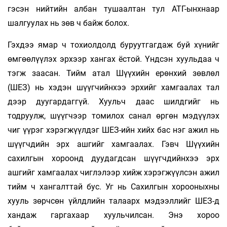
гэсэн нийтийн албан тушаалтан тул АТГ-ынхнаар
шалгуулах нь зөв ч байж болох.
Гэхдээ ямар ч тохиолдолд буруутгагдаж буй хүнийг
өмгөөлүүлэх эрхээр хангах ёстой. Үндсэн хуульдаа ч
тэгж заасан. Тийм атал Шүүхийн ерөнхий зөвлөл
(ШЕЗ) нь хэдэн шүүгчийнхээ эрхийг хамгаалах тал
дээр дуугардаггүй. Хуульч­ даас шилдгийг нь
тодруулж, шүүгчээр томилох санал өргөн мэдүүлэх
чиг үүрэг хэрэгжүүлдэг ШЕЗ-ийн хийх бас нэг ажил нь
шүүгчдийн эрх ашгийг хамгаалах. Гэвч Шүүхийн
сахилгын хороонд дуудагдсан шүүгчдийнхээ эрх
ашгийг хамгаалах чиглэлээр хийж хэрэгжүүлсэн ажил
тийм ч хангалттай бус. Уг нь Сахилгын хорооныхны
хууль зөрчсөн үйлдлийн талаарх мэдээллийг ШЕЗ-д
хандаж гаргахаар хуульчилсан. Энэ хороо