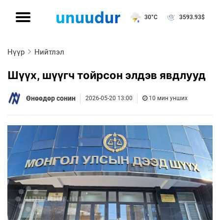
30°C
3593.93
$
Нүүр
Нийтлэл
Шүүх, шүүгч тойрсон элдэв явдлууд
Өнөөдөр сонин
2026-05-20 13:00
10 мин унших