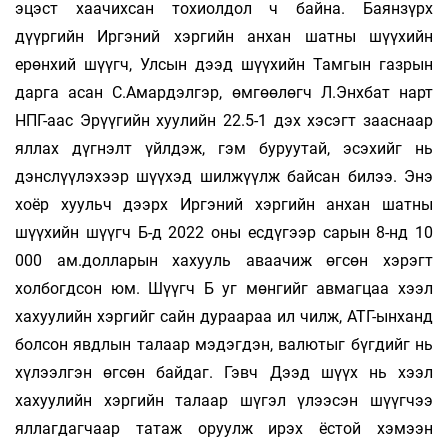
эцэст хаачихсан тохиолдол ч байна. Баянзүрх
дүүргийн Иргэний хэргийн анхан шатны шүүхийн
ерөнхий шүүгч, Улсын дээд шүүхийн Тамгын газрын
дарга асан С.Амардэлгэр, өмгөөлөгч Л.Энхбат нарт
НПГ-аас Эрүүгийн хуулийн 22.5-1 дэх хэсэгт зааснаар
яллах дүгнэлт үйлдэж, гэм буруутай, эсэхийг нь
дэнслүүлэхээр шүүхэд шилжүүлж байсан билээ. Энэ
хоёр хуульч дээрх Иргэний хэргийн анхан шатны
шүүхийн шүүгч Б-д 2022 оны есдүгээр сарын 8-нд 10
000 ам.долларын хахууль аваачиж өгсөн хэрэгт
холбогдсон юм. Шүүгч Б уг мөнгийг авмагцаа хээл
хахуулийн хэргийг сайн дураараа ил­ чилж, АТГ-ынханд
болсон явдлын талаар мэдэгдэн, валютыг бүгдийг нь
хүлээлгэн өгсөн байдаг. Гэвч Дээд шүүх нь хээл
хахуулийн хэргийн талаар шүгэл үлээсэн шүүгчээ
яллагдагчаар татаж оруулж ирэх ёстой хэмээн