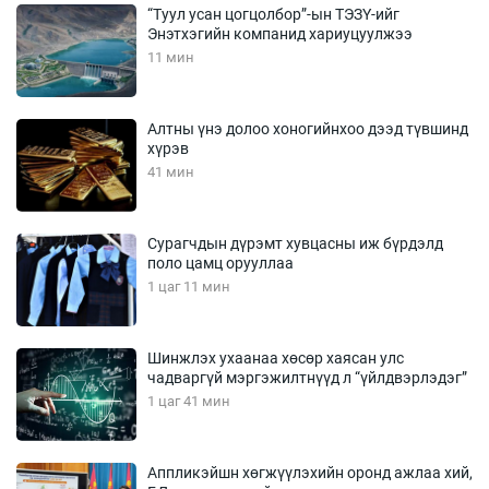
“Туул усан цогцолбор”-ын ТЭЗҮ-ийг
Энэтхэгийн компанид хариуцуулжээ
11 мин
Алтны үнэ долоо хоногийнхоо дээд түвшинд
хүрэв
41 мин
Сурагчдын дүрэмт хувцасны иж бүрдэлд
поло цамц орууллаа
1 цаг 11 мин
Шинжлэх ухаанаа хөсөр хаясан улс
чадваргүй мэргэжилтнүүд л “үйлдвэрлэдэг”
1 цаг 41 мин
Аппликэйшн хөгжүүлэхийн оронд ажлаа хий,