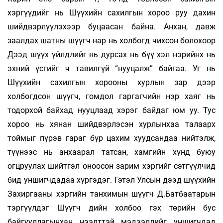
хэргүүдийг нь Шүүхийн сахилгын хороо руу дахин
шийдвэрлүүлэхээр буцаасан байна. Анхан, давж
заалдах шатны шүүгч нар нь холбогд­ чихсон болохоор
Дээд шүүх үйлдлийг нь дурсах нь бүү хэл нэрийнх нь
эхний үсгийг ч тавилгүй “нууцалж” байгаа. Уг нь
Шүүхийн сахилгын хорооны хурлын зар дээр
холбогдсон шүүгч, гомдол гаргагчийн нэр хаяг нь
тодорхой байхад нууцлаад хэрэг байдаг юм уу. Тус
хороо нь хянан шийдвэрлэсэн хурлынхаа талаарх
тоймыг пүрэв гараг бүр цахим хуудсандаа нийтэлж,
түүнээс нь анхаарал татсан, хамгийн хүнд буюу
огцруулах шийтгэл оноосон зарим хэргийг сэтгүүлчид
бид уншигчдадаа хүргэдэг. Гэтэл Улсын дээд шүүхийн
Захиргааны хэргийн танхимын шүүгч Д.Батбаатарын
тэргүүлдэг Шүүгч­ дийн холбоо гэх төрийн бус
байгууллагынхан нээлттэй мэдээллийг уншигчдад