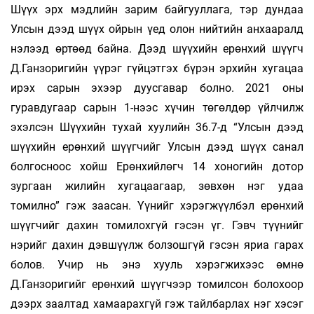
Шүүх эрх мэдлийн зарим байгууллага, тэр дундаа
Улсын дээд шүүх ойрын үед олон нийтийн анхааралд
нэлээд өртөөд байна. Дээд шүүхийн ерөнхий шүүгч
Д.Ганзоригийн үүрэг гүйцэтгэх бүрэн эрхийн хугацаа
ирэх сарын эхээр дуусгавар болно. 2021 оны
гуравдугаар сарын 1-нээс хүчин төгөлдөр үйлчилж
эхэлсэн Шүүхийн тухай хуулийн 36.7-д “Улсын дээд
шүүхийн ерөнхий шүүгчийг Улсын дээд шүүх санал
болгосноос хойш Ерөнхийлөгч 14 хоногийн дотор
зургаан жилийн хугацаагаар, зөвхөн нэг удаа
томилно” гэж заасан. Үүнийг хэрэгжүүлбэл ерөнхий
шүүгчийг дахин томилохгүй гэсэн үг. Гэвч түүнийг
нэрийг дахин дэвшүүлж болзошгүй гэсэн яриа гарах
болов. Учир нь энэ хууль хэрэгжихээс өмнө
Д.Ганзоригийг ерөнхий шүүгчээр томилсон болохоор
дээрх заал­тад хамаарахгүй гэж тайлбарлах нэг хэсэг