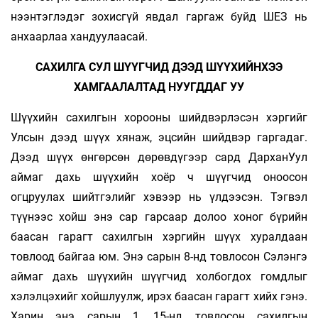
нээнтэглэдэг зохисгүй явдал гаргаж буйд ШЕЗ нь
анхаарлаа хандуулаасай.
САХИЛГА СУЛ ШҮҮГЧИД ДЭЭД ШҮҮХИЙНХЭЭ
ХАМГААЛАЛТАД НУУГДДАГ УУ
Шүүхийн сахилгын хорооны шийдвэрлэсэн хэргийг
Улсын дээд шүүх хянаж, эцсийн шийдвэр гаргадаг.
Дээд шүүх өнгөрсөн дөрөвдүгээр сард ДарханУул
аймаг дахь шүүхийн хоёр ч шүүгчид оноосон
огцруулах шийтгэлийг хэвээр нь үлдээсэн. Тэгвэл
түүнээс хойш энэ сар гарсаар долоо хоног бүрийн
баасан гарагт сахилгын хэргийн шүүх хуралдаан
товлоод байгаа юм. Энэ сарын 8-нд товлосон Сэлэнгэ
аймаг дахь шүүхийн шүүгчид холбогдох гомдлыг
хэлэлцэхийг хойшлуулж, ирэх баасан гарагт хийх гэнэ.
Харин энэ сарын 1, 15-нд товлосон сахилгын