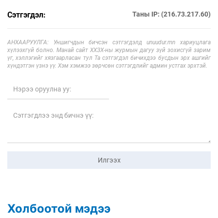
Сэтгэгдэл:
Таны IP: (216.73.217.60)
АНХААРУУЛГА: Уншигчдын бичсэн сэтгэгдэлд unuudur.mn хариуцлага
хүлээхгүй болно. Манай сайт ХХЗХ-ны журмын дагуу зүй зохисгүй зарим
үг, хэллэгийг хязгаарласан тул Та сэтгэгдэл бичихдээ бусдын эрх ашгийг
хүндэтгэн үзнэ үү. Хэм хэмжээ зөрчсөн сэтгэгдлийг админ устгах эрхтэй.
Илгээх
Холбоотой мэдээ