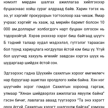
нэмэлт мөрдөн шалгах ажиллагаа хийлгэхээр
буцааснаас хойш сураг алдраад байв. Харин тэгэх нь
ээ, уг хэргийг прокурорын тогтоолоор хаа­ чихаж. Ямар
учраас хэргийг нь хааж, эд мөрийн баримт болсон 10
000 ам.долларыг холбогдогч нарт буцаан олгосон нь
тодорхойгүй. Хэрэв үнэхээр хэрэг биш байгаад шүүгч
Б тэдний талаар худал мэдээлэл, гүтгэлэг тараасан
бол түүнд хариуцлага ногдуулах ёстой юм биш үү. Үгүй
бол шүүгчид хахууль өгөхийг завдсан хэргээ шүүх нь
шударгаар шийдэх ёстой сон.
Эдгээрээс гадна Шүүхийн сахилгын хороог өмгөөлөгч
нар буруугаар ашиглах оролдлого хийж байна. Хэн нэг
шүүгчийн эсрэг гомдол Сахилгын хороонд гаргаж,
улмаар “Хянан шийдвэрлэх ажиллагаа явуулж байна”
гэсэн бичиг, лавлагаа аваад түүгээрээ “Та энэ хэрэгт
орох ёсгүй. Сахилгын хэрэгт шалгуулж байгаа” хэмээн