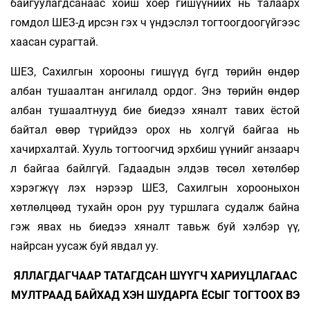
байгуулагдсанаас хойш хоёр гишүүнийх нь талаарх
гомдол ШЕЗ-д ирсэн гэх ч үндэслэл тогтоогдоогүйгээс
хаасан сурагтай.
ШЕЗ, Сахилгын хорооны гишүүд бүгд төрийн өндөр
албан тушаалтан ангилалд ордог. Энэ төрийн өндөр
албан тушаалтнууд бие биедээ хяналт тавих ёстой
байтал өвөр түрийдээ орох нь холгүй байгаа нь
хачирхалтай. Хууль тогтоогчид эрхбиш үүнийг анзаарч
л байгаа байлгүй. Гадаадын элдэв төсөл хөтөлбөр
хэрэгжүү­ лэх нэрээр ШЕЗ, Сахилгын хорооныхон
хөтлөлцөөд тухайн орон руу туршлага судалж байна
гэж явах нь биедээ хяналт тавьж буй хэлбэр үү,
найрсан уусаж буй явдал уу.
ЯЛЛАГДАГЧААР ТАТАГДСАН ШҮҮГЧ ХАРИУЦЛАГААС
МУЛТРААД БАЙХАД ХЭН ШУДАРГА ЁСЫГ ТОГТООХ ВЭ