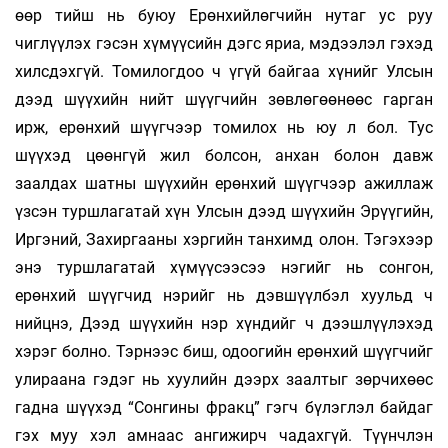
өөр тийш нь буюу Ерөнхийлөгчийн нутаг ус руу
чиглүүлэх гэсэн хүмүүсийн дэгс яриа, мэдээлэл гэхэд
хилсдэхгүй. Томилогдоо ч үгүй байгаа хүнийг Улсын
дээд шүүхийн нийт шүүгчийн зөвлөгөөнөөс гарган
ирж, ерөнхий шүүгчээр томилох нь юу л бол. Тус
шүүхэд цөөнгүй жил болсон, анхан болон давж
заалдах шатны шүүхийн ерөнхий шүүгчээр ажиллаж
үзсэн туршлагатай хүн Улсын дээд шүүхийн Эрүүгийн,
Иргэний, Захиргааны хэргийн танхимд олон. Тэгэхээр
энэ туршлагатай хүмүүсээсээ нэгийг нь сонгон,
ерөнхий шүүгчид нэрийг нь дэвшүүлбэл хуульд ч
нийцнэ, Дээд шүүхийн нэр хүндийг ч дээшлүүлэхэд
хэрэг болно. Тэрнээс биш, одоогийн ерөнхий шүүгчийг
улираана гэдэг нь хуулийн дээрх заалтыг зөрчихөөс
гадна шүүхэд “Сонгины фракц” гэгч бүлэглэл байдаг
гэх муу хэл амнаас ангижирч чадахгүй. Түүнчлэн