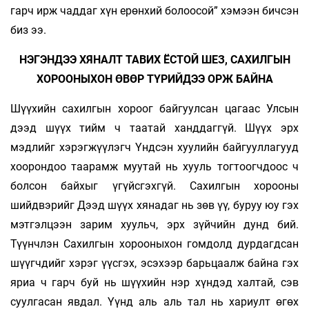
гарч ирж чаддаг хүн ерөнхий болоосой” хэмээн бичсэн
биз ээ.
НЭГЭНДЭЭ ХЯНАЛТ ТАВИХ ЁСТОЙ ШЕЗ, САХИЛГЫН
ХОРООНЫХОН ӨВӨР ТҮРИЙДЭЭ ОРЖ БАЙНА
Шүүхийн сахилгын хороог байгуулсан цагаас Улсын
дээд шүүх тийм ч таатай ханддаггүй. Шүүх эрх
мэдлийг хэрэгжүүлэгч Үндсэн хуулийн байгууллагууд
хоорондоо таарамж муутай нь хууль тогтоогчдоос ч
болсон байхыг үгүйсгэхгүй. Сахилгын хорооны
шийдвэрийг Дээд шүүх хянадаг нь зөв үү, буруу юу гэх
мэтгэлцээн зарим хуульч, эрх зүйчийн дунд бий.
Түүнчлэн Сахилгын хорооныхон гомдолд дурдагдсан
шүүгчдийг хэрэг үүсгэх, эсэхээр барьцаалж байна гэх
яриа ч гарч буй нь шүүхийн нэр хүндэд халтай, сэв
суулгасан явдал. Үүнд аль аль тал нь хариулт өгөх