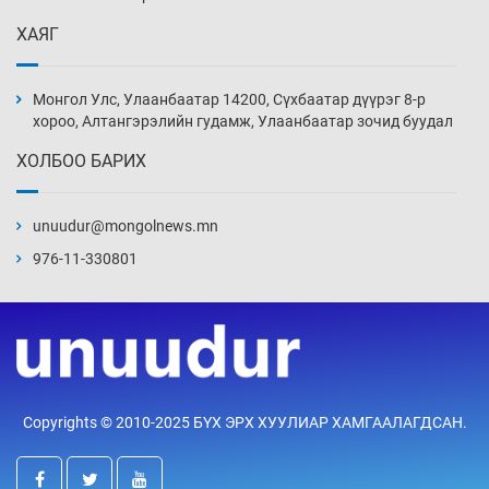
ХАЯГ
“DeepSeek” компани ӨМӨЗО-д хиймэл оюуны
дата төв байгуулахаар төлөвлөж байна
Монгол Улс, Улаанбаатар 14200, Сүхбаатар дүүрэг 8-р
19 цаг 41 мин
хороо, Алтангэрэлийн гудамж, Улаанбаатар зочид буудал
ХОЛБОО БАРИХ
Дашчойлин хийд жуулчдад зориулсан тусгай
үйлчилгээ үзүүлж эхэлжээ
unuudur@mongolnews.mn
19 цаг 41 мин
976-11-330801
Манайхан Тайванийн I, II багийнхантай
өрсөлдөх нь
20 цаг 11 мин
Тарвага хууль бусаар агнах зөрчил
Copyrights © 2010-2025 БҮХ ЭРХ ХУУЛИАР ХАМГААЛАГДСАН.
буурсангүй
20 цаг 41 мин