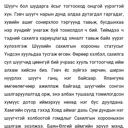
Шүүгч бол шударга ёсыг тогтооход онцгой үүрэгтэй
хүн. Гэвч шүүгч нарын дунд алдаа дутагдал гаргадаг,
хувийн ашиг сонирхлоо тэргүүнд тавьж, бусдынхаа
нэр хүндийг унагаж буй тохиолдол ч бий. Тиймдээ ч
тэдний сахилга хариуцлагад хяналт тавьж байх үүрэг
хүлээлгэж Шүүхийн сахилгын хорооны статусыг
Үндсэн хуульдаа тусгаж өгсөн. Өөрөөр хэлбэл, сахилга
сул шүүгчид цөөнгүй бий учраас хууль тогтоогчид ийм
алхам хийсэн биз. Гэвч ёс зүйгээ зөрчин, ширэн
нүүрлэх шүүгч ганц нэг байсаар. Ялангуяа
өмгөөлөгчөөр ажиллаж байгаад шүүгчийн сонгон
шалгаруулалтад орж, энэ албан тушаалд томилогдсон
хүмүүс дотор иймэрхүү нөхөд нэг бус дуулдана.
Хамгийн сүүлд гэхэд Ховд аймаг дахь Сум дундын нэг
шүүгчтэй холбоотой гомдлыг Сахилгын хорооныхон
шалгаж эхэлжээ. Баян-Өлгий аймгийн эрүүл мэнд,