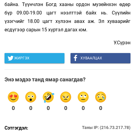
байна. Түүнчлэн Богд хааны ордон музейнхэн өдөр
бүр 09.00-19.00 цагт нээлттэй байх нь. Сүүлийн
үзэгчийг 18.00 цагт хүлээн авах аж. Эл хуваарийг
есдүгээр сарын 15 хүртэл дагах юм.
У.Сүрэн
ЖИРГЭХ
ХУВААЛЦАХ
Энэ мэдээ танд ямар санагдав?
0
0
0
0
0
0
Сэтгэгдэл:
Таны IP: (216.73.217.78)