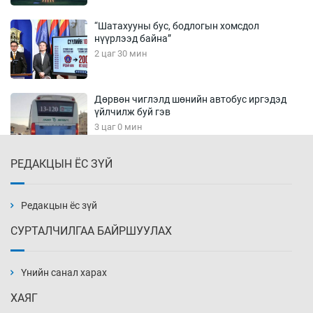
“Шатахууны бус, бодлогын хомсдол
нүүрлээд байна”
2 цаг 30 мин
Дөрвөн чиглэлд шөнийн автобус иргэдэд
үйлчилж буй гэв
3 цаг 0 мин
РЕДАКЦЫН ЁС ЗҮЙ
“Туул усан цогцолбор”-ын ТЭЗҮ-ийг
Энэтхэгийн компанид хариуцуулжээ
3 цаг 30 мин
Редакцын ёс зүй
СУРТАЛЧИЛГАА БАЙРШУУЛАХ
Алтны үнэ долоо хоногийнхоо дээд түвшинд
хүрэв
Үнийн санал харах
4 цаг 0 мин
ХАЯГ