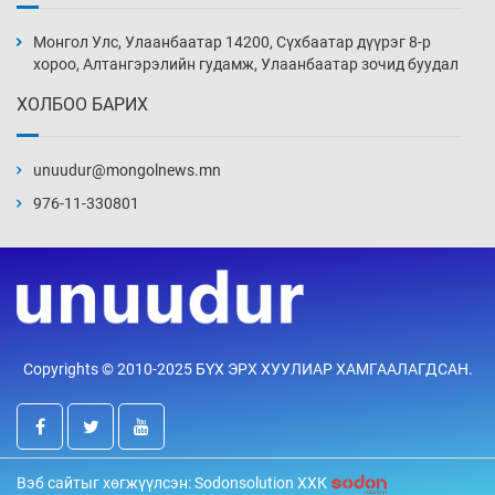
Сурагчдын дүрэмт хувцасны иж бүрдэлд
поло цамц орууллаа
Монгол Улс, Улаанбаатар 14200, Сүхбаатар дүүрэг 8-р
4 цаг 30 мин
хороо, Алтангэрэлийн гудамж, Улаанбаатар зочид буудал
ХОЛБОО БАРИХ
Шинжлэх ухаанаа хөсөр хаясан улс
чадваргүй мэргэжилтнүүд л “үйлдвэрлэдэг”
unuudur@mongolnews.mn
5 цаг 0 мин
976-11-330801
Аппликэйшн хөгжүүлэхийн оронд ажлаа хий,
Г.Дамдинням сайд аа
5 цаг 30 мин
Эвдэрхий замаар түрээ барьж, иргэдийнхээ
Copyrights © 2010-2025 БҮХ ЭРХ ХУУЛИАР ХАМГААЛАГДСАН.
халаасыг тэмтэрч эхэллээ
6 цаг 0 мин
Тэтгэлэг, хөнгөлөлттэй зээлийн санхүүжилт
Вэб сайтыг хөгжүүлсэн: Sodonsolution ХХК
саатсанаас олон оюутан төлбөрийн