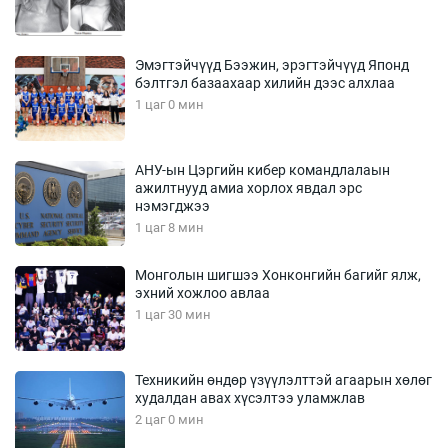
Эмэгтэйчүүд Бээжин, эрэгтэйчүүд Японд
бэлтгэл базаахаар хилийн дээс алхлаа
1 цаг 0 мин
АНУ-ын Цэргийн кибер командлалаын
ажилтнууд амиа хорлох явдал эрс
нэмэгджээ
1 цаг 8 мин
Монголын шигшээ Хонконгийн багийг ялж,
эхний хожлоо авлаа
1 цаг 30 мин
Техникийн өндөр үзүүлэлттэй агаарын хөлөг
худалдан авах хүсэлтээ уламжлав
2 цаг 0 мин