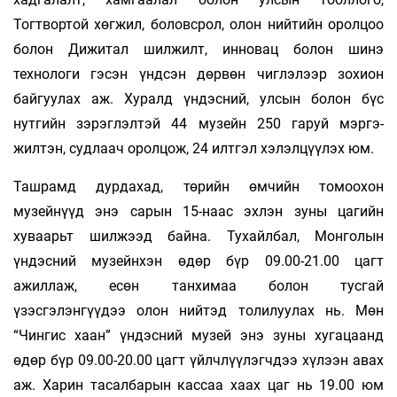
Тогтвортой хөгжил, боловсрол, олон нийтийн оролцоо
болон Дижитал шилжилт, инновац болон шинэ
технологи гэсэн үндсэн дөрвөн чиглэлээр зохион
байгуулах аж. Хуралд үндэсний, улсын болон бүс
нутгийн зэрэглэлтэй 44 музейн 250 гаруй мэргэ­
жилтэн, судлаач оролцож, 24 илтгэл хэлэлцүүлэх юм.
Ташрамд дурдахад, төрийн өмчийн томоохон
музейнүүд энэ сарын 15-наас эхлэн зуны цагийн
хуваарьт шилжээд байна. Тухайлбал, Монголын
үндэсний музейнхэн өдөр бүр 09.00-21.00 цагт
ажиллаж, есөн танхимаа болон тусгай
үзэсгэлэнгүүдээ олон нийтэд толилуулах нь. Мөн
“Чингис хаан” үндэсний музей энэ зуны хугацаанд
өдөр бүр 09.00-20.00 цагт үйлчлүүлэгчдээ хүлээн авах
аж. Харин тасалбарын кассаа хаах цаг нь 19.00 юм