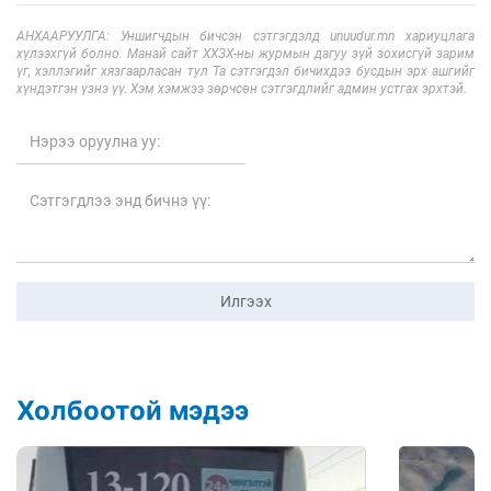
АНХААРУУЛГА: Уншигчдын бичсэн сэтгэгдэлд unuudur.mn хариуцлага
хүлээхгүй болно. Манай сайт ХХЗХ-ны журмын дагуу зүй зохисгүй зарим
үг, хэллэгийг хязгаарласан тул Та сэтгэгдэл бичихдээ бусдын эрх ашгийг
хүндэтгэн үзнэ үү. Хэм хэмжээ зөрчсөн сэтгэгдлийг админ устгах эрхтэй.
Илгээх
Холбоотой мэдээ