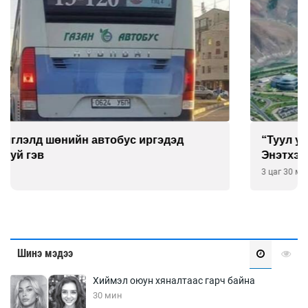
“Туул усан цогцолбор”-ын ТЭЗҮ-ийг
Энэтхэгийн компанид хариуцуулжээ
3 цаг 30 мин
Шинэ мэдээ
Хиймэл оюун хяналтаас гарч байна
30 мин