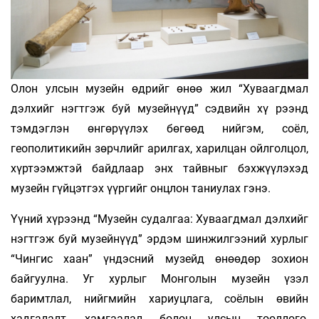
Олон улсын музейн өдрийг өнөө жил “Хуваагдмал
дэлхийг нэгтгэж буй музейнүүд” сэдвийн хү­ рээнд
тэмдэглэн өнгөрүүлэх бөгөөд нийгэм, соёл,
геополитикийн зөрчлийг арилгах, харилцан ойлголцол,
хүртээмжтэй байдлаар энх тайвныг бэхжүүлэхэд
музейн гүйцэтгэх үүргийг онцлон таниулах гэнэ.
Үүний хүрээнд “Музейн судалгаа: Хуваагдмал дэлхийг
нэгтгэж буй музейнүүд” эрдэм шинжилгээний хурлыг
“Чингис хаан” үндэсний музейд өнөөдөр зохион
байгуулна. Уг хурлыг Монголын музейн үзэл
баримтлал, нийгмийн хариуцлага, соёлын өвийн
хадгалалт, хамгаалал болон улсын тооллого,