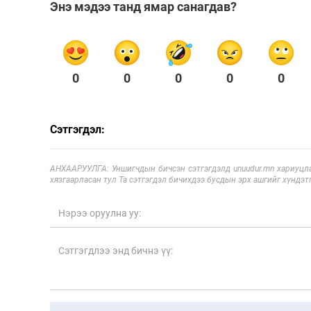
Энэ мэдээ танд ямар санагдав?
0
0
0
0
0
Сэтгэгдэл:
АНХААРУУЛГА: Уншигчдын бичсэн сэтгэгдэлд unuudur.mn хариуцла
хязгаарласан тул Та сэтгэгдэл бичихдээ бусдын эрх ашгийг хүндэтг