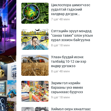
Урлагтай яриа
Циклоспора шимэгчээс
өрчил
үүдэлтэй гэдэсний
халдвар дэгдэж
энд-Эрхэм баян
болзошгүй
7 цаг 48 мин
Сэтгэцийн эрүүл мэндэд
“санаа тавих” олон улсын
хүний үг
хурал зохион байгуулна
8 цаг 18 мин
Улаан буудай ихэнх
талбайд 10-12 см-ээр
ага
Бусад
өндөр ургажээ
8 цаг 48 мин
Фото
сурвалжлагч
Видео
Зарим гол нэрийн
Инфографик
барааны үнэ өмнөх
сарынхаас буурчээ
Санал асуулга
9 цаг 18 мин
Хиймэл оюун хяналтаас