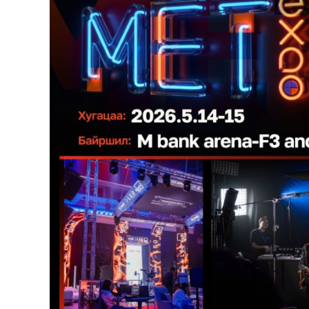
126-гийн НЭГ
Ертөнц
Спорт
Нийгэм
Бөх
Техник технологи
Сагсан бөмбөг
Шинжлэх ухаан
Хөлбөмбөг
Сонин хачин
Олимпын төрөл
Дэлхийн монгол
Тулааны спорт
Олимпын бус төр