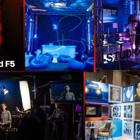
Ханш
Хэрэг з
Эрэлттэй мэдээ
Эрүүл м
Хууль ёс
Хүмүүс
Албаны 
Бусад
Life style
Ярилцл
Зөвлөгөө
Хоймор
Өнөөдрийн тухай
Уншигч-
өл