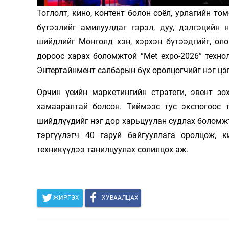
Тоглолт, кино, контент болон соёл, урлагийн т
Олимп 2024
бүтээлийг амилуулдаг гэрэл, дуу, дэлгэцийн 
шийдлийг Монголд хэн, хэрхэн бүтээдгийг, оло
дороос харах боломжтой “Met expo-2026” технол
Энтертайнмент салбарын бүх оролцогчийг нэг цэг
Орчин үеийн маркетингийн стратеги, эвент з
хамааралтай болсон. Тиймээс тус экспогоос т
шийдлүүдийг нэг дор харьцуулан судлах боломж
тэргүүлэгч 40 гаруй байгууллага оролцож, к
техникүүдээ танилцуулах солилцох аж.
ЖИРГЭХ
ХУВААЛЦАХ