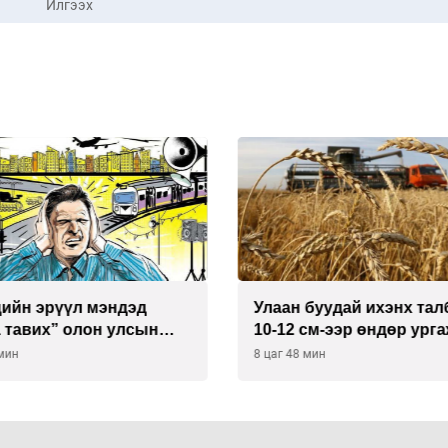
Илгээх
д
Улаан буудай ихэнх талбайд
Хий
ын
10-12 см-ээр өндөр ургажээ
бай
8 цаг 48 мин
9 цаг