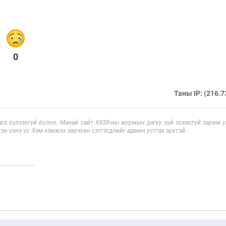
0
Таны IP: (216.7
га хүлээхгүй болно. Манай сайт ХХЗХ-ны журмын дагуу зүй зохисгүй зарим үг
эн үзнэ үү. Хэм хэмжээ зөрчсөн сэтгэгдлийг админ устгах эрхтэй.