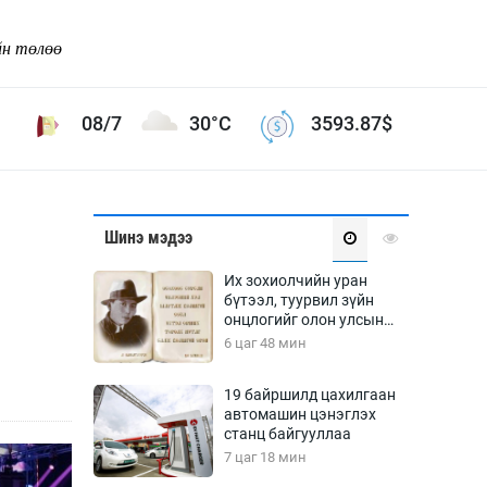
йн төлөө
08/7
30°C
3593.87
$
Соёл урлаг
Шинэ мэдээ
ой хөгжлийн зорилго -
Сонгодог урлаг
Их зохиолчийн уран
Ардын урлаг
бүтээл, туурвил зүйн
онцлогийг олон улсын
Дүрслэх урлаг
судлаачид хэлэлцлээ
6 цаг 48 мин
Өв соёл
таг
Кино урлаг
19 байршилд цахилгаан
автомашин цэнэглэх
 орчин
Цирк
станц байгууллаа
ол
7 цаг 18 мин
Рок поп, хип хоп
энд