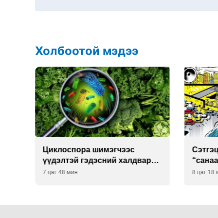
Холбоотой мэдээ
спора шимэгчээс
Сэтгэцийн эрүүл мэндэ
эй гэдэсний халдвар
“санаа тавих” олон улс
 болзошгүй
хурал зохион байгуулна
мин
8 цаг 18 мин