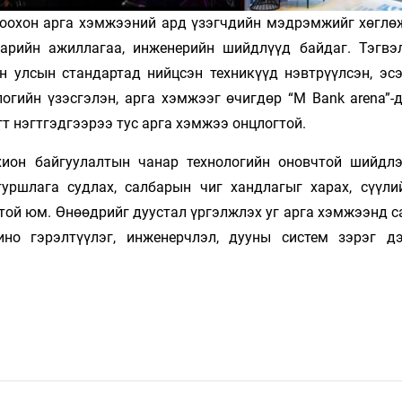
омоохон арга хэмжээний ард үзэгчдийн мэдрэмжийг хөглөж
нарийн ажиллагаа, инженерийн шийдлүүд байдаг. Тэгвэ
н улсын стандартад нийцсэн техникүүд нэвтрүүлсэн, эсэ
огийн үзэсгэлэн, арга хэмжээг өчигдөр “M Bank arena”-д
т нэгтгэдгээрээ тус арга хэмжээ онцлогтой.
охион байгуулалтын чанар технологийн оновчтой шийдл
уршлага судлах, салбарын чиг хандлагыг харах, сүүли
той юм. Өнөөдрийг дуустал үргэлжлэх уг арга хэмжээнд с
ино гэрэлтүүлэг, инженерчлэл, дууны систем зэрэг д