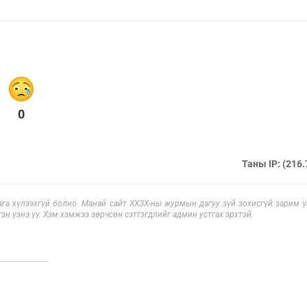
0
Таны IP: (216.
га хүлээхгүй болно. Манай сайт ХХЗХ-ны журмын дагуу зүй зохисгүй зарим үг
эн үзнэ үү. Хэм хэмжээ зөрчсөн сэтгэгдлийг админ устгах эрхтэй.