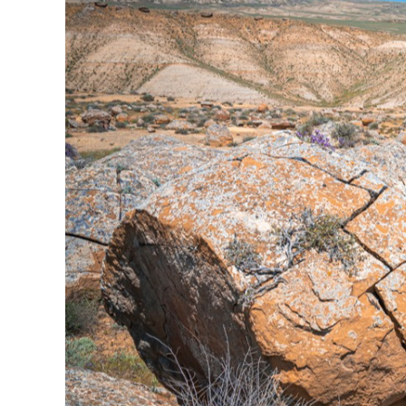
126-гийн НЭГ
Ертөнц
Спорт
Нийгэм
Бөх
Техник технологи
Сагсан бөмбөг
Шинжлэх ухаан
Хөлбөмбөг
Сонин хачин
Олимпын төрөл
Дэлхийн монгол
Тулааны спорт
Олимпын бус төр