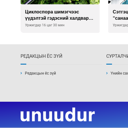
Сэтгэцийн эрүүл мэндэд
Улаан 
р
“санаа тавих” олон улсын
10-12 
хурал зохион байгуулна
Уржигдар 16 цаг 00 мин
Уржигдар
РЕДАКЦЫН ЁС ЗҮЙ
СУРТАЛЧ
Редакцын ёс зүй
Үнийн са