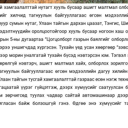
ай хамгаалалттай нутагт хууль бусаар ашигт малтмал олб
ийг хилчид тагнуулын байгууллагаас өгсөн мэдээлли
уур сумын нутаг, Улаан тайгын дархан цаазат, Тэнгис, Ш
мэдэлтнүүдийн оролцоотойгоор хууль бусаар ногоон хаш 
арын 5-ны дугаартаа “Цогцолборт газрын баялгийг олборл
эрээ уншигчдад хүргэсэн. Тухайн үед усан хөөргөөр “зэв
рээр морин уналгатай тухайн бүсэд нэвтэрсэн юм. Тэгвэл
өрөлгүй нэвтэрч, ашигт малтмал хайх, олборлох зорилго
агнуулын байгууллагаас өгсөн мэдээллийн дагуу хилийн
 Улаан тайгын тусгай хамгаалалттай газраас есөн нэгж техн
гацаатай үүрэг гүйцэтгэж, дээрх хүмүүсийг саатуулсан б
м зөрчигсөд туулах чадвар сайтай автомашинаар дээр
игласан байж болзошгүй гэнэ. Өдгөө энэ хүмүүсийг т