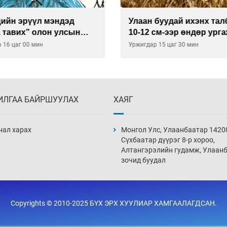
буудай ихэнх талбайд
Хиймэл оюун хяналтаас
см-ээр өндөр ургажээ
байна
 15 цаг 30 мин
Уржигдар 14 цаг 30 мин
ИЛГАА БАЙРШУУЛАХ
ХАЯГ
нал харах
Монгол Улс, Улаанбаатар 1420
Сүхбаатар дүүрэг 8-р хороо,
Алтангэрэлийн гудамж, Улаан
зочид буудал
Copyrights © 2010-2025 БҮХ ЭРХ ХУУЛИАР ХАМГААЛАГДСАН.