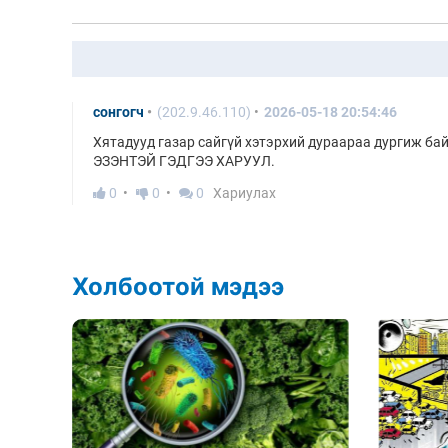
сонгогч
(202.9.46.110)
2026-05-18 20:54:46
Хятадууд газар сайгүй хэтэрхий дураараа дургиж бай
ЭЗЭНТЭЙ ГЭДГЭЭ ХАРУУЛ.
0
0
0
Хариулах
Холбоотой мэдээ