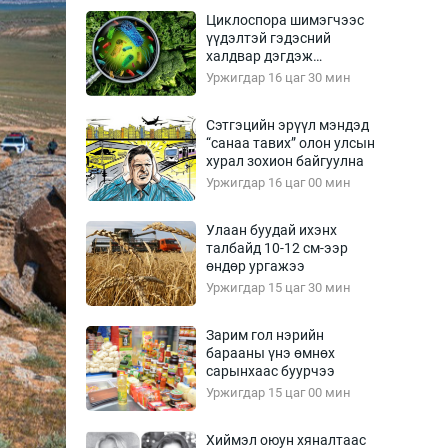
Урлагтай яриа
Циклоспора шимэгчээс
өрчил
үүдэлтэй гэдэсний
халдвар дэгдэж
энд-Эрхэм баян
болзошгүй
Уржигдар 16 цаг 30 мин
Сэтгэцийн эрүүл мэндэд
“санаа тавих” олон улсын
хүний үг
хурал зохион байгуулна
Уржигдар 16 цаг 00 мин
Улаан буудай ихэнх
талбайд 10-12 см-ээр
ага
Бусад
өндөр ургажээ
Уржигдар 15 цаг 30 мин
Фото
сурвалжлагч
Видео
Зарим гол нэрийн
Инфографик
барааны үнэ өмнөх
сарынхаас буурчээ
Санал асуулга
Уржигдар 15 цаг 00 мин
Хиймэл оюун хяналтаас