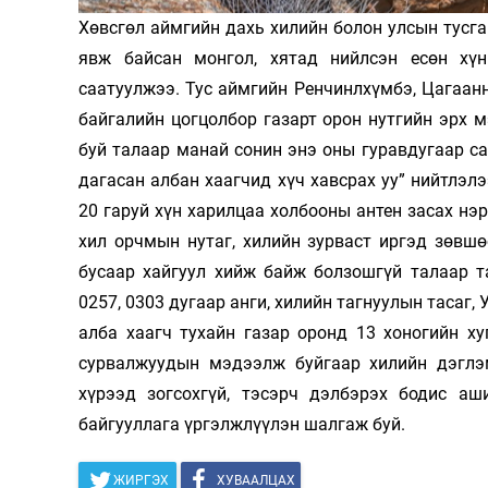
Хөвсгөл аймгийн дахь хилийн болон улсын тусг
Олимп 2024
явж байсан монгол, хятад нийлсэн есөн хүн
саатуулжээ. Тус аймгийн Ренчинлхүмбэ, Цагаанн
байгалийн цогцолбор газарт орон нутгийн эрх 
буй талаар манай сонин энэ оны гуравдугаар с
дагасан албан хаагчид хүч хавсрах уу” нийтлэлэ
20 гаруй хүн харилцаа холбооны антен засах нэ
хил орчмын нутаг, хилийн зурваст иргэд зөвшө
бусаар хайгуул хийж байж болзошгүй талаар т
0257, 0303 дугаар анги, хилийн тагнуулын тасаг,
алба хаагч тухайн газар оронд 13 хоногийн ху
сурвалжуудын мэдээлж буйгаар хилийн дэглэ
хүрээд зогсохгүй, тэсэрч дэлбэрэх бодис аш
байгууллага үргэлжлүүлэн шалгаж буй.
ЖИРГЭХ
ХУВААЛЦАХ