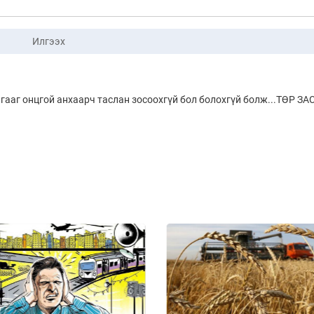
Илгээх
гааг онцгой анхаарч таслан зосоохгүй бол болохгүй болж...ТӨР ЗА