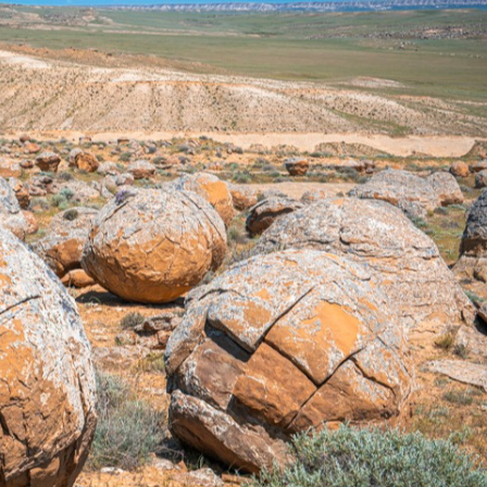
Ханш
Хэрэг з
Эрэлттэй мэдээ
Эрүүл м
Хууль ёс
Хүмүүс
Албаны 
Бусад
Life style
Ярилцл
Зөвлөгөө
Хоймор
Өнөөдрийн тухай
Уншигч-
өл