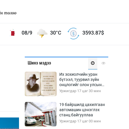
йн төлөө
08/9
30°C
3593.87
$
Соёл урлаг
Шинэ мэдээ
ой хөгжлийн зорилго -
Сонгодог урлаг
Их зохиолчийн уран
Ардын урлаг
бүтээл, туурвил зүйн
онцлогийг олон улсын
Дүрслэх урлаг
судлаачид хэлэлцлээ
Уржигдар 17 цаг 30 мин
Өв соёл
таг
Кино урлаг
19 байршилд цахилгаан
автомашин цэнэглэх
 орчин
Цирк
станц байгууллаа
ол
Уржигдар 17 цаг 00 мин
Рок поп, хип хоп
энд