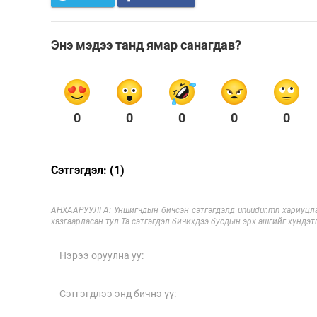
Энэ мэдээ танд ямар санагдав?
0
0
0
0
0
Сэтгэгдэл: (1)
АНХААРУУЛГА: Уншигчдын бичсэн сэтгэгдэлд unuudur.mn хариуцла
хязгаарласан тул Та сэтгэгдэл бичихдээ бусдын эрх ашгийг хүндэтг