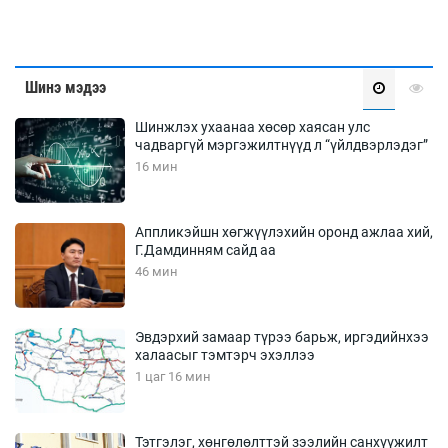
Шинэ мэдээ
Шинжлэх ухаанаа хөсөр хаясан улс
чадваргүй мэргэжилтнүүд л “үйлдвэрлэдэг”
16 мин
Аппликэйшн хөгжүүлэхийн оронд ажлаа хий,
Г.Дамдинням сайд аа
46 мин
Эвдэрхий замаар түрээ барьж, иргэдийнхээ
халаасыг тэмтэрч эхэллээ
1 цаг 16 мин
Тэтгэлэг, хөнгөлөлттэй зээлийн санхүүжилт