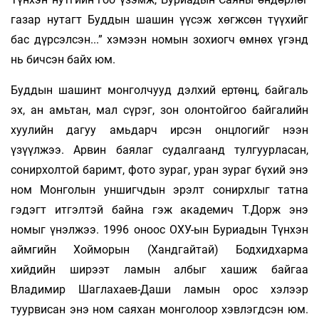
газар нутагт Буддын шашин үүсэж хөгжсөн түүхийг
бас дүрсэлсэн...” хэмээн номын зохиогч өмнөх үгэнд
нь бичсэн байх юм.
Буддын шашинт монголчууд дэлхий ертөнц, байгаль
эх, ан амьтан, мал сүрэг, зон олонтойгоо байгалийн
хуулийн дагуу амьдарч ирсэн онцлогийг нээн
үзүүлжээ. Арвин баялаг судалгаанд тулгуурласан,
сонирхолтой баримт, фото зураг, уран зураг бүхий энэ
ном Монголын уншигчдын эрэлт сонирхлыг татна
гэдэгт итгэлтэй байна гэж академич Т.Дорж энэ
номыг үнэлжээ. 1996 оноос ОХУ-ын Буриадын Түнхэн
аймгийн Хойморын (Хандгайтай) Бодхидхарма
хийдийн ширээт ламын албыг хашиж байгаа
Владимир Шаглахаев-Даши ламын орос хэлээр
туурвисан энэ ном саяхан монголоор хэвлэгдсэн юм.