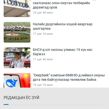
саатсанаас олон оюутан төлбөрийн
дарамтад оров
16 цаг 46 мин
Налайх дүүргийнхэн хошой аваргаар
шалгарлаа
17 цаг 16 мин
БНСУ-д хэт халсны улмаас 19 хүн нас
баржээ
17 цаг 46 мин
“DeepSeek” компани ӨМӨЗО-д хиймэл оюуны
дата төв байгуулахаар төлөвлөж байна
18 цаг 16 мин
РЕДАКЦЫН ЁС ЗҮЙ
Дашчойлин хийд жуулчдад зориулсан тусгай
үйлчилгээ үзүүлж эхэлжээ