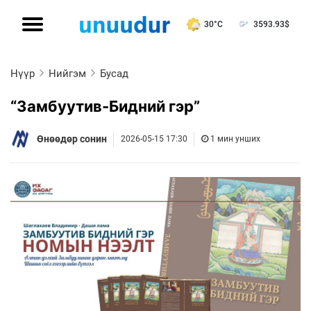
30°C
3593.93
$
Нүүр
Нийгэм
Бусад
“Замбуутив-Бидний гэр”
Өнөөдөр сонин
2026-05-15 17:30
1 мин унших