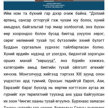
Ийм ном та бүхний гар дээр очиж байна. “Дэлхий
ертөнц, сансар огторгуй гэж чухам юу болох, хүний
амьдрал, байгальтай тэр ямар холбоотой, энэ бүхэн
өөр хоорондоо болон бусад биетэд үзүүлэх эерэг,
сөрөг нөлөөний тухай тус бүтээлийн эхний бүлэгт
Буддын сургаалын үүднээс тайлбарласан болно.
Хүний ердийн нүдэнд үл үзэгдэх, бидэнтэй зэрэгцэн
орших манай “хөршүүд”, янз бүрийн хэмжээ,
категорийн амьд биетийн тухай ойлголт өгөхийг
хичээв. Монголчууд хийгээд тэртээх XIII зуунд олон
үндэстэн ард түмний, Оросын төдийгүй Европ, Ази,
Евразийг бараг бүхэлд нь өөртөө нэгтгэсэн аугаа их
гүрнийг хүн төрөлхтний түүхэнд анх удаа байгуулсан
их эзэн Чингис хааны тухай өгүүлнэ. Бурхнаас заяасан
Түнхэн нутгийн гоо үзэмж, Буриадын Саяны өндөрлөг