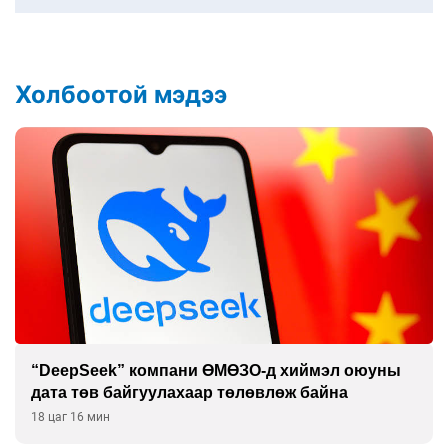
Холбоотой мэдээ
“DeepSeek” компани ӨМӨЗО-д хиймэл оюуны
дата төв байгуулахаар төлөвлөж байна
18 цаг 16 мин