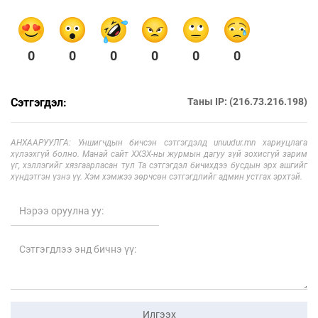
0
0
0
0
0
0
Сэтгэгдэл:
Таны IP: (216.73.216.198)
АНХААРУУЛГА: Уншигчдын бичсэн сэтгэгдэлд unuudur.mn хариуцлага
хүлээхгүй болно. Манай сайт ХХЗХ-ны журмын дагуу зүй зохисгүй зарим
үг, хэллэгийг хязгаарласан тул Та сэтгэгдэл бичихдээ бусдын эрх ашгийг
хүндэтгэн үзнэ үү. Хэм хэмжээ зөрчсөн сэтгэгдлийг админ устгах эрхтэй.
Илгээх