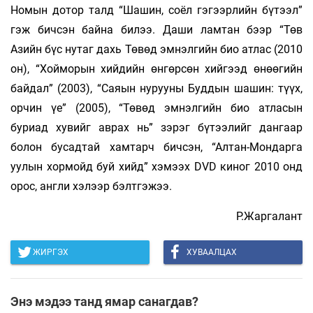
Номын дотор талд “Шашин, соёл гэгээрлийн бүтээл”
гэж бичсэн байна билээ. Даши ламтан бээр “Төв
Азийн бүс нутаг дахь Төвөд эмнэлгийн био атлас (2010
он), “Хойморын хийдийн өнгөрсөн хийгээд өнөөгийн
байдал” (2003), “Саяын нурууны Буддын шашин: түүх,
орчин үе” (2005), “Төвөд эмнэлгийн био атласын
буриад хувийг аврах нь” зэрэг бүтээлийг дангаар
болон бусадтай хамтарч бичсэн, “Алтан-Мондарга
уулын хормойд буй хийд” хэмээх DVD киног 2010 онд
орос, англи хэлээр бэлтгэжээ.
Р.Жаргалант
ЖИРГЭХ
ХУВААЛЦАХ
Энэ мэдээ танд ямар санагдав?