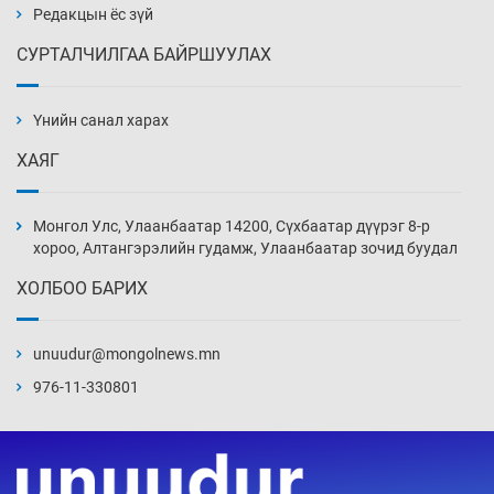
18 цаг 16 мин
Редакцын ёс зүй
СУРТАЛЧИЛГАА БАЙРШУУЛАХ
Манайхан Тайванийн I, II багийнхантай
өрсөлдөх нь
Үнийн санал харах
18 цаг 46 мин
ХАЯГ
Тарвага хууль бусаар агнах зөрчил
буурсангүй
Монгол Улс, Улаанбаатар 14200, Сүхбаатар дүүрэг 8-р
19 цаг 16 мин
хороо, Алтангэрэлийн гудамж, Улаанбаатар зочид буудал
ХОЛБОО БАРИХ
Х.Улам-Өрнөх байр урагшилж, долоод
жагсжээ
unuudur@mongolnews.mn
19 цаг 46 мин
976-11-330801
Ж.Лхагвабат өсвөр үеийнхний ДАШТ-ийг
дэнсэлнэ
20 цаг 16 мин