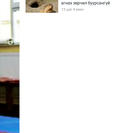
агнах зөрчил буурсангүй
13 цаг 9 мин
Х.Улам-Өрнөх байр
урагшилж, долоод
жагсжээ
13 цаг 39 мин
Ж.Лхагвабат өсвөр
үеийнхний ДАШТ-ийг
дэнсэлнэ
14 цаг 9 мин
Иран тэсэж үлдсэн ч
удаан хугацаанд хүнд
үеийг туулна
14 цаг 39 мин
Боловсролын зээлийн
сангаар гадаадад