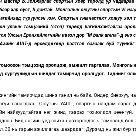
н мастер Б.Золжаргал спортын хоёр төрөлд ур чадвараа 
бээр хар бүст, II дантай. Монголын оюутны спортын VI на
аагийнхад түрүүлсэн юм. Спортын гимнастикт хожуу хөл т
он улсын тэмцээний (степ) төрөлд багийнхантайгаа орол
л Улсын Ерөнхийлөгчийн ивээл дор “M bank arena”-д энэ 
Азийн АШТ-д өрсөлдөхөөр бэлтгэл базааж буй түүнийг
ч томоохон тэмцээнд оролцож, амжилт гаргалаа. Монголы
эд сургуулиудын шилдэг тамирчид оролцдог. Тэднийг ялж
жингийн тамирчдад шинэ танил нь байв. Өндөр, биерхүү, ча
аргүй санагдсан. Оюутны УАШТ, спортын наадам зэрэг 
йн найзуудтайгаа нэг жинд таарах тохиолдол цөөнгүй.
дсөн. Бид энгийн үед сайхан нөхөрлөдөг ч тэмцээнд бол 
өл, 30 нь гарын ажиллагаа шаарддаг. Дүрэмд нь жил бүр 