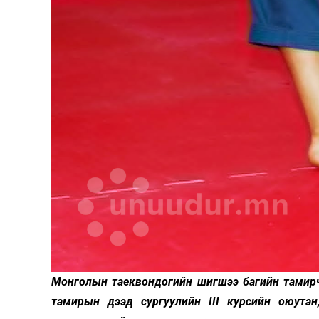
Монголын таеквондогийн шигшээ багийн тамирч
тамирын дээд сургуулийн III курсийн оюутан