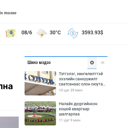
йн төлөө
08/6
30°C
3593.93
$
Соёл урлаг
Шинэ мэдээ
ой хөгжлийн зорилго -
Сонгодог урлаг
Тэтгэлэг, хөнгөлөлттэй
Ардын урлаг
зээлийн санхүүжилт
улна
саатсанаас олон оюутан
Дүрслэх урлаг
төлбөрийн дарамтад
10 цаг 39 мин
Өв соёл
оров
таг
Кино урлаг
Налайх дүүргийнхэн
хошой аваргаар
 орчин
Цирк
шалгарлаа
ол
11 цаг 9 мин
Рок поп, хип хоп
энд