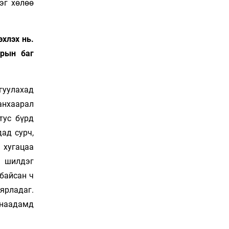
эг хөлөө
Сошиал хийрхэлд
“барьцаалагдсан” сайд,
дарга нарын туйлшрал
18 цаг 39 мин
хлэх нь.
урын баг
Боловсролын чанар
уруудах бүрд босгоо
намсгасаар л байх уу
гуулахад
19 цаг 9 мин
анхаарал
Монгол Улсын эмэгтэй
тус бүрд
шигшээ баг өмсгөлөө
дад сурч,
гардан авлаа
Уржигдар 18 цаг 31 мин
 хугацаа
н шилдэг
К.Роналдугийн хуримд
байсан ч
хэн уригдав
Уржигдар 17 цаг 00 мин
ярладаг.
 наадамд
“Халзан бүрэгтэй”