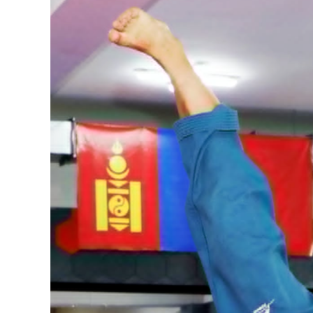
126-гийн НЭГ
Ертөнц
Спорт
Нийгэм
Бөх
Техник технологи
Сагсан бөмбөг
Шинжлэх ухаан
Хөлбөмбөг
Сонин хачин
Олимпын төрөл
Дэлхийн монгол
Тулааны спорт
Олимпын бус төр