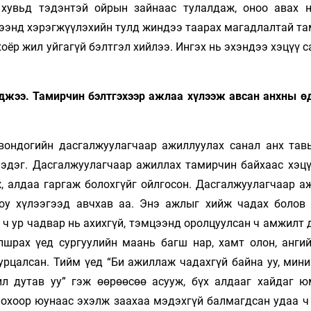
хувьд тэдэнтэй ойрын зайнаас тулалдаж, оноо авах н
жээнд хэрэгжүүлэхийн тулд жиндээ таарах магадлалтай т
хоёр жил уйгагүй бэлтгэл хийлээ. Ингэх нь эхэндээ хэцүү 
джээ. Тамирчин бэлтгэхээр ажлаа хүлээж авсан анхны ө
квондогийн дасгалжуулагчаар ажиллуулах санал анх тав
лэдэг. Дасгалжуулагчаар ажиллах тамирчин байхаас хэцү
, алдаа гаргаж болохгүйг ойлгосон. Дасгалжуулагчаар а
юу хүлээгээд авчхав аа. Энэ ажлыг хийж чадах болов 
 ч ур чадвар нь ахихгүй, тэмцээнд оролцуулсан ч амжилт
лшрах үед сургуулийн маань багш нар, хамт олон, ангий
рцалсан. Тийм үед “Би ажиллаж чадахгүй байна уу, мини
рил дутав уу” гэж өөрөөсөө асууж, бүх алдааг хайдаг ю
охоор юунаас эхэлж заахаа мэдэхгүй балмагдсан удаа ч 