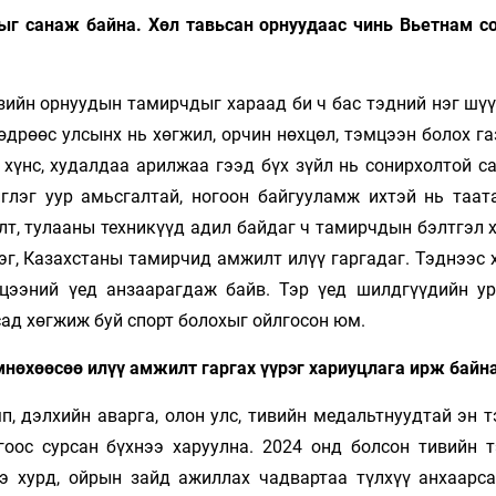
ыг санаж байна. Хөл тавьсан орнуудаас чинь Вьетнам с
зийн орнуудын тамирчдыг хараад би ч бас тэдний нэг шүү
өдрөөс улсынх нь хөгжил, орчин нөхцөл, тэмцээн болох г
 хүнс, худалдаа арилжаа гээд бүх зүйл нь сонирхолтой с
глэг уур амьсгалтай, ногоон байгууламж ихтэй нь таат
лт, тулааны техникүүд адил байдаг ч тамирчдын бэлтгэл 
эг, Казахстаны тамирчид амжилт илүү гаргадаг. Тэднээс х
мцээний үед анзаарагдаж байв. Тэр үед шилдгүүдийн ур
сад хөгжиж буй спорт болохыг ойлгосон юм.
мнөхөөсөө илүү амжилт гаргах үүрэг хариуцлага ирж байна
п, дэлхийн аварга, олон улс, тивийн медальтнуудтай эн 
гоос сурсан бүхнээ харуулна. 2024 онд болсон тивийн 
э хурд, ойрын зайд ажиллах чадвартаа түлхүү анхаарса