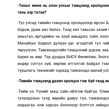
-Таныг өмнө нь олон улсын тэмцээнд оролцсон
тань хэр татав?
-Тус улсад тивийн тэмцээнд оролцохоор ирсэн А
бодож, урам авч билээ. Тэнд хөл тавьсан эхний 
амьсгал, иргэдийнх нь ахуй амьдрал, соёл, хоол
Манайхыг бодвол дулаан цаг агаартай тул чий
төрүүлсэн. Таеквондогийн тэмцээний дүрэм, заа
барил нь өөр. Тэр дундаа БНСУ, Филиппин, Энэтх
өндөр сэтгэл зүй, өөртөө итгэлтэй байдал тэ
туршлага, техникийг хараад таеквондо манай ул
-Тивийн тэмцээнд дахин оролцох гэж буй танд ө
-Тийм ээ. Үүнийг маш сайн ойлгож байгаа. Олим
тулалдахын тулд өөрийн давуу тал, таеквондо
алдаагаа олж харсан болохоор бэлтгэл хийхдэ