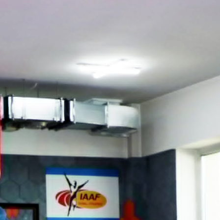
Ханш
Хэрэг з
Эрэлттэй мэдээ
Эрүүл м
Хууль ёс
Хүмүүс
Албаны 
Бусад
Life style
Ярилцл
Зөвлөгөө
Хоймор
Өнөөдрийн тухай
Уншигч-
өл