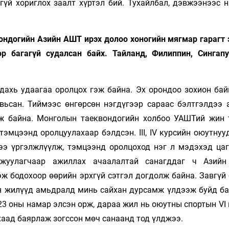
гүй хориглох заалт хүртэл бий. Тухайлбал, дэвжээнээс н
ондогийн Азийн АШТ ирэх долоо хоногийн мягмар гарагт э
р багагүй судалсан байх. Тайланд, Филиппин, Сингап
дахь удаагаа оролцох гэж байна. Эх орондоо зохион бай
вьсан. Тиймээс өнгөрсөн нэгдүгээр сараас бэлтгэлдээ 
йж байна. Монголын таеквондогийн холбоо УАШТий жин 
эмцээнд оролцуулахаар бэлдсэн. III, IV курсийн оюутнуу
лээ үргэлжлүүлж, тэмцээнд оролцоход нэг л мэдэхэд цаг
лжуулагчаар ажиллах ачаалалтай санагддаг ч Азий
ж бодохоор өөрийн эрхгүй сэтгэл догдолж байна. Завгүй 
н жилүүд амьдралд минь сайхан дурсамж үлдээж буйд ба
23 оны намар элсэн орж, дараа жил нь оюутны спортын VI
хаад баярлаж зогссон мөч санаанд тод үлджээ.