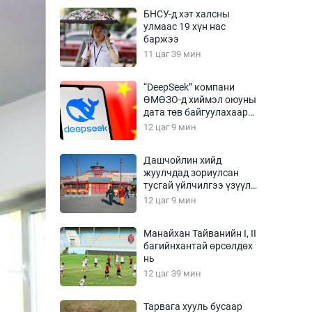
Урлагтай яриа
БНСУ-д хэт халсны
өрчил
улмаас 19 хүн нас
баржээ
энд-Эрхэм баян
11 цаг 39 мин
“DeepSeek” компани
ӨМӨЗО-д хиймэл оюуны
хүний үг
дата төв байгуулахаар
төлөвлөж байна
12 цаг 9 мин
Дашчойлин хийд
жуулчдад зориулсан
ага
Бусад
тусгай үйлчилгээ үзүүлж
эхэлжээ
12 цаг 9 мин
Фото
сурвалжлагч
Видео
Манайхан Тайванийн I, II
Инфографик
багийнхантай өрсөлдөх
нь
Санал асуулга
12 цаг 39 мин
Тарвага хууль бусаар