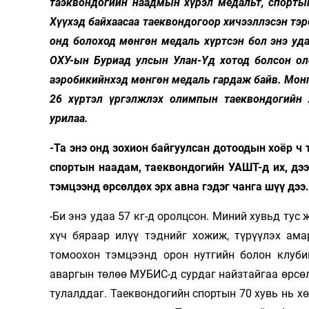
таэквондогийн наадмын хүрэл медальт, спорты
Хүүхэд байхаасаа таеквондогоор хичээллэсэн тэр
онд болоход мөнгөн медаль хүртсэн бол энэ уд
ОХУ-ын Буриад улсын Улан-Үд хотод болсон ол
аэробикийнхэд мөнгөн медаль гардаж байв. Монго
26 хүртэл үргэлжлэх олимпын таеквондогийн 
урилаа.
-Та энэ онд зохион байгуулсан дотоодын хоёр 
спортын наадам, таеквондогийн УАШТ-д их, дэ
тэмцээнд өрсөлдөх эрх авна гэдэг чанга шүү дээ.
-Би энэ удаа 57 кг-д оролцсон. Миний хувьд тус 
хүч бяраар илүү тэднийг хожиж, түрүүлэх ам
томоохон тэмцээнд орон нутгийн болон клуби
аваргын төлөө МУБИС-д сурдаг найзтайгаа өрсөл
тулалддаг. Таеквондогийн спортын 70 хувь нь х