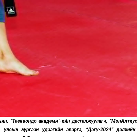
ин, “Таеквондо академи”-ийн дасгалжуулагч, “МонАлтиус
, улсын зургаан удаагийн аварга, “Дэгү-2024” дэлхий