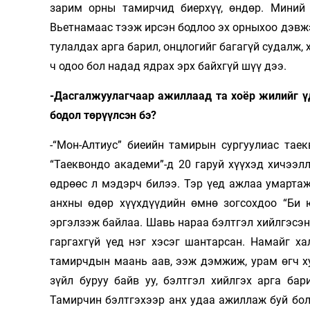
зарим орны тамирчид биерхүү, өндөр. Миний 
Вьетнамаас тээж ирсэн бодлоо эх орныхоо дэв
тулалдах арга барил, онцлогийг багагүй судалж, 
ч одоо бол надад ядрах эрх байхгүй шүү дээ.
-Дасгалжуулагчаар ажиллаад та хоёр жилийг ү
бодол төрүүлсэн бэ?
-“Мон-Алтиус” биеийн тамирын сургуулиас тае
“Таеквондо академи”-д 20 гаруй хүүхэд хичээл
өдрөөс л мэдэрч билээ. Тэр үед ажлаа умартаж
анхны өдөр хүүхдүүдийн өмнө зогсохдоо “Би 
эргэлзэж байлаа. Шавь нараа бэлтгэл хийлгэсэн
гаргахгүй үед нэг хэсэг шантарсан. Намайг ха
тамирчдын маань аав, ээж дэмжиж, урам өгч ху
зүйл буруу байв уу, бэлтгэл хийлгэх арга ба
Тамирчин бэлтгэхээр анх удаа ажиллаж буй бол