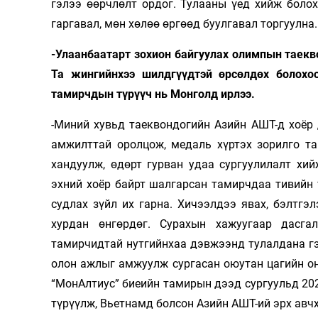
гэлээ өөрчлөлт ордог. Тулааны үед хийж болох
гаргавал, мөн хөлөө өргөөд буулгавал торгуулна.
-Улаанбаатарт зохион байгуулах олимпын таекв
Та жингийнхээ шилдгүүдтэй өрсөлдөх болохоо
тамирчдын түрүүч нь Монголд ирлээ.
-Миний хувьд таеквондогийн Азийн АШТ-д хоёр 
амжилттай оролцож, медаль хүртэх зорилго та
хандуулж, өдөрт гурван удаа сургуулилалт хи
эхний хоёр байрт шалгарсан тамирчдаа тивийн т
судлах зүйл их гарна. Хичээлдээ явах, бэлтгэ
хурдан өнгөрдөг. Сурахын хажуугаар дасга
тамирчидтай нутгийнхаа дэвжээнд тулалдана гэ
олон ажлыг амжуулж сургасан оюутан цагийн о
“МонАлтиус” биеийн тамирын дээд сургуульд 20
түрүүлж, Вьетнамд болсон Азийн АШТ-ий эрх авч