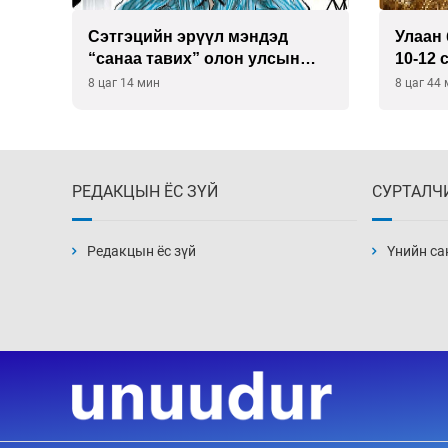
Сэтгэцийн эрүүл мэндэд
Улаан 
р
“санаа тавих” олон улсын
10-12 
хурал зохион байгуулна
8 цаг 14 мин
8 цаг 44
РЕДАКЦЫН ЁС ЗҮЙ
СУРТАЛЧ
Редакцын ёс зүй
Үнийн са