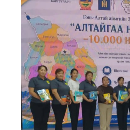
126-гийн НЭГ
Ертөнц
Спорт
Нийгэм
Бөх
Техник технологи
Сагсан бөмбөг
Шинжлэх ухаан
Хөлбөмбөг
Сонин хачин
Олимпын төрөл
Дэлхийн монгол
Тулааны спорт
Олимпын бус төр