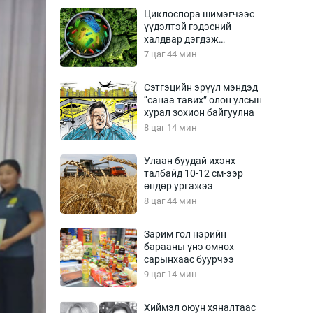
Урлагтай яриа
Циклоспора шимэгчээс
өрчил
үүдэлтэй гэдэсний
халдвар дэгдэж
энд-Эрхэм баян
болзошгүй
7 цаг 44 мин
Сэтгэцийн эрүүл мэндэд
“санаа тавих” олон улсын
хүний үг
хурал зохион байгуулна
8 цаг 14 мин
Улаан буудай ихэнх
талбайд 10-12 см-ээр
ага
Бусад
өндөр ургажээ
8 цаг 44 мин
Фото
сурвалжлагч
Видео
Зарим гол нэрийн
Инфографик
барааны үнэ өмнөх
сарынхаас буурчээ
Санал асуулга
9 цаг 14 мин
Хиймэл оюун хяналтаас