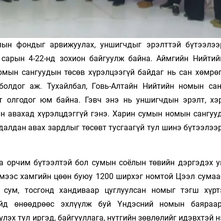
мын фондыг арвижуулах, уншигчдыг эрэлттэй бүтээлээ
 сарын 4-22-нд зохион байгуулж байна. Аймгийн Нийти
омын сангуудын төсөв хүрэлцээгүй байдаг нь сан хөмрө
болдог аж. Тухайлбал, Говь-Алтайн Нийтийн номын са
т олгодог юм байна. Гэвч энэ нь уншигчдын эрэлт, хэ
ан авахад хүрэлцдэггүй гэнэ. Харин сумын номын сангуу
удалдан авах зардлыг төсөвт тусгаагүй тул шинэ бүтээлэ
а орчим бүтээлтэй бол сумын соёлын төвийн дэргэдэх 
ймээс хамгийн цөөн буюу 1200 ширхэг номтой Цээл сумаа
х сум, тосгонд хандиваар цуглуулсан номыг тэгш хүр
айд өнөөдрөөс эхлүүлж буй Үндэсний номын баяраар
лэх тул иргэд, байгууллага, нутгийн зөвлөлийг идэвхтэй 