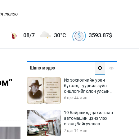
йн төлөө
08/7
30°C
3593.87
$
Соёл урлаг
Шинэ мэдээ
ой хөгжлийн зорилго -
Сонгодог урлаг
ом”
Их зохиолчийн уран
Ардын урлаг
бүтээл, туурвил зүйн
онцлогийг олон улсын
Дүрслэх урлаг
судлаачид хэлэлцлээ
6 цаг 44 мин
Өв соёл
таг
Кино урлаг
19 байршилд цахилгаан
автомашин цэнэглэх
 орчин
Цирк
станц байгууллаа
ол
7 цаг 14 мин
Рок поп, хип хоп
энд