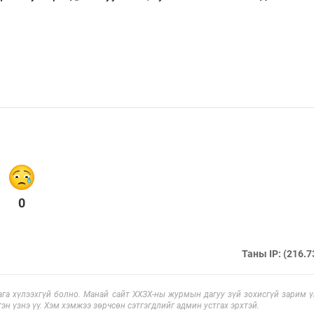
0
Таны IP: (216.7
га хүлээхгүй болно. Манай сайт ХХЗХ-ны журмын дагуу зүй зохисгүй зарим үг
эн үзнэ үү. Хэм хэмжээ зөрчсөн сэтгэгдлийг админ устгах эрхтэй.