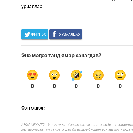
уриаллаа.
ЖИРГЭХ
ХУВААЛЦАХ
Энэ мэдээ танд ямар санагдав?
0
0
0
0
0
Сэтгэгдэл:
АНХААРУУЛГА: Уншигчдын бичсэн сэтгэгдэлд unuudur.mn хариуцла
хязгаарласан тул Та сэтгэгдэл бичихдээ бусдын эрх ашгийг хүндэтг