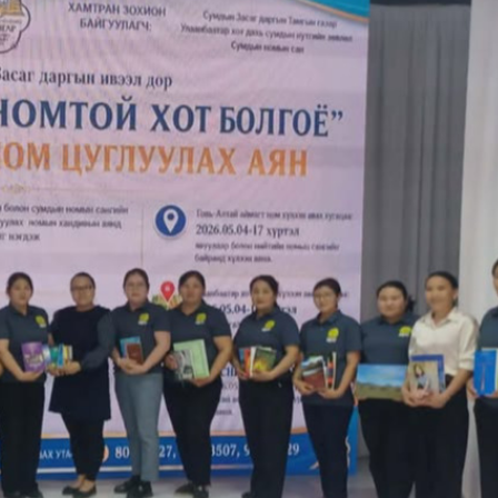
Ханш
Хэрэг з
Эрэлттэй мэдээ
Эрүүл м
Хууль ёс
Хүмүүс
Албаны 
Бусад
Life style
Ярилцл
Зөвлөгөө
Хоймор
Өнөөдрийн тухай
Уншигч-
өл