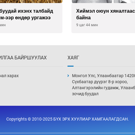
буудай ихэнх талбайд
Хиймэл оюун хяналтаас
см-ээр өндөр ургажээ
байна
 мин
9 цаг 44 мин
ИЛГАА БАЙРШУУЛАХ
ХАЯГ
нал харах
Монгол Улс, Улаанбаатар 1420
Сүхбаатар дүүрэг 8-р хороо,
Алтангэрэлийн гудамж, Улаан
зочид буудал
Copyrights © 2010-2025 БҮХ ЭРХ ХУУЛИАР ХАМГААЛАГДСАН.