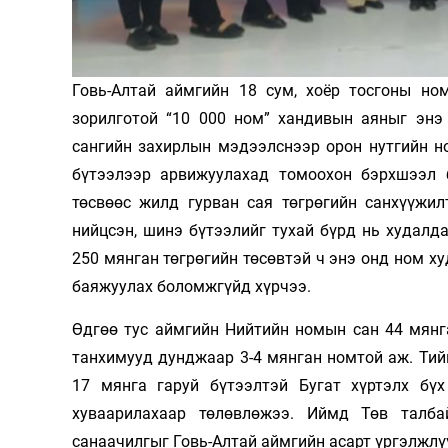
Олимп 2024
Говь-Алтай аймгийн 18 сум, хоёр тосгоны но
зорилготой “10 000 ном” хандивын аяныг энэ
сангийн захирлын мэдээлснээр орон нутгийн н
бүтээлээр арвижуулахад томоохон бэрхшээл 
төсвөөс жилд гурван сая төгрөгийн санхүүжил
нийцсэн, шинэ бүтээлийг тухай бүрд нь худалд
250 мянган төгрөгийн төсөвтэй ч энэ онд ном х
баяжуулах боломжгүйд хүрчээ.
Өдгөө тус аймгийн Нийтийн номын сан 44 мянг
танхимууд дунджаар 3-4 мянган номтой аж. Ти
17 мянга гаруй бүтээлтэй Бугат хүртэлх бү
хуваарилахаар төлөвлөжээ. Иймд Төв талб
санаачилгыг Говь-Алтай аймгийн асарт үргэлжлүү