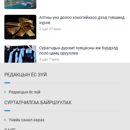
Алтны үнэ долоо хоногийнхоо дээд түвшинд
хүрэв
2 цаг 37 мин
Сурагчдын дүрэмт хувцасны иж бүрдэлд
поло цамц орууллаа
3 цаг 7 мин
РЕДАКЦЫН ЁС ЗҮЙ
Шинжлэх ухаанаа хөсөр хаясан улс
чадваргүй мэргэжилтнүүд л “үйлдвэрлэдэг”
3 цаг 37 мин
Редакцын ёс зүй
СУРТАЛЧИЛГАА БАЙРШУУЛАХ
Аппликэйшн хөгжүүлэхийн оронд ажлаа хий,
Г.Дамдинням сайд аа
Үнийн санал харах
4 цаг 7 мин