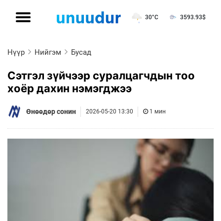
30°C
3593.93
$
Нүүр
Нийгэм
Бусад
Сэтгэл зүйчээр суралцагчдын тоо
хоёр дахин нэмэгджээ
Өнөөдөр сонин
2026-05-20 13:30
1 мин