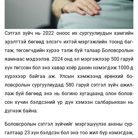
Сэтгэл зүйч нь 2022 оноос их сургуулиудын хамгийн
эрэлттэй бөгөөд элсэгч ихтэй мэргэжлийн тоонд баг­
таж, төгсөгчдийн хүрээ тэлж буй талаар Бо­ловсролын
яамнаас мэдээлэв. 2024 онд эл мэргэжлээр 500 гаруй
хүн төгссөн бол энэ хавар хоёр дахин нэмэгдэж 1000-д
хүрэхээр байгаа аж. Улсын хэмжээнд ерөнхий бо­­
ловсролын сургуулиудад 580 гаруй сэтгэл зүйч ажил­­­
лаж буй бөгөөд энэ нь богино хугацаанд олон болов­­
сон хүчин бэлдсэний үр дүн хэмээн салбарынхан нь
дүгнэж байна.
Боловсролын сэтгэл зүйчийг мэргэшүүлэх анхны сур­
галтаар 23 хүн бэлдсэн бол энэ тоо жил бүр нэ­мэгдэж,