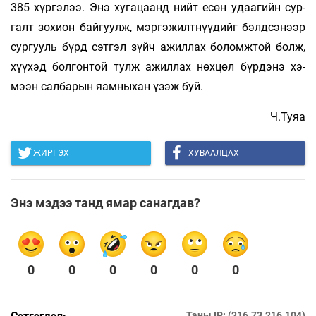
385 хүргэлээ. Энэ хугацаанд нийт есөн удаагийн сур­
галт зохион байгуулж, мэргэжилтнүүдийг бэлд­сэнээр
сургууль бүрд сэтгэл зүйч ажиллах боломжтой болж,
хүүхэд болгонтой тулж ажиллах нөхцөл бүрдэнэ хэ­
мээн салбарын яамныхан үзэж буй.
Ч.Туяа
ЖИРГЭХ
ХУВААЛЦАХ
Энэ мэдээ танд ямар санагдав?
0
0
0
0
0
0
Таны IP: (216.73.216.104)