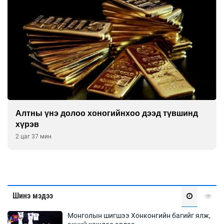
Алтны үнэ долоо хоногийнхоо дээд түвшинд
хүрэв
2 цаг 37 мин
Шинэ мэдээ
Монголын шигшээ Хонконгийн багийг ялж,