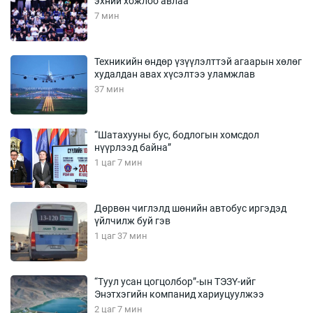
эхний хожлоо авлаа
7 мин
Техникийн өндөр үзүүлэлттэй агаарын хөлөг
худалдан авах хүсэлтээ уламжлав
37 мин
“Шатахууны бус, бодлогын хомсдол
нүүрлээд байна”
1 цаг 7 мин
Дөрвөн чиглэлд шөнийн автобус иргэдэд
үйлчилж буй гэв
1 цаг 37 мин
“Туул усан цогцолбор”-ын ТЭЗҮ-ийг
Энэтхэгийн компанид хариуцуулжээ
2 цаг 7 мин