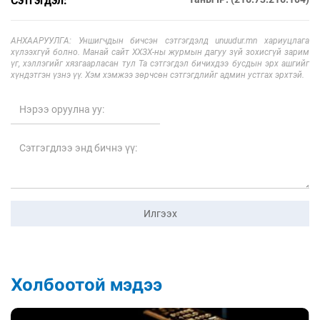
Сэтгэгдэл:
АНХААРУУЛГА: Уншигчдын бичсэн сэтгэгдэлд unuudur.mn хариуцлага
хүлээхгүй болно. Манай сайт ХХЗХ-ны журмын дагуу зүй зохисгүй зарим
үг, хэллэгийг хязгаарласан тул Та сэтгэгдэл бичихдээ бусдын эрх ашгийг
хүндэтгэн үзнэ үү. Хэм хэмжээ зөрчсөн сэтгэгдлийг админ устгах эрхтэй.
Илгээх
Холбоотой мэдээ