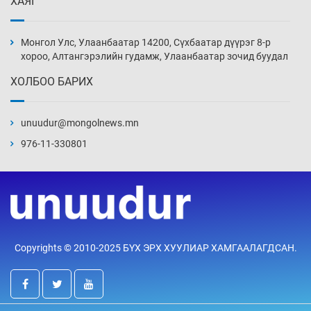
ХАЯГ
Эвдэрхий замаар түрээ барьж, иргэдийнхээ
халаасыг тэмтэрч эхэллээ
Монгол Улс, Улаанбаатар 14200, Сүхбаатар дүүрэг 8-р
4 цаг 37 мин
хороо, Алтангэрэлийн гудамж, Улаанбаатар зочид буудал
ХОЛБОО БАРИХ
Тэтгэлэг, хөнгөлөлттэй зээлийн санхүүжилт
саатсанаас олон оюутан төлбөрийн
дарамтад оров
unuudur@mongolnews.mn
20 цаг 7 мин
976-11-330801
Налайх дүүргийнхэн хошой аваргаар
шалгарлаа
20 цаг 37 мин
БНСУ-д хэт халсны улмаас 19 хүн нас
Copyrights © 2010-2025 БҮХ ЭРХ ХУУЛИАР ХАМГААЛАГДСАН.
баржээ
21 цаг 7 мин