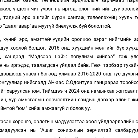
агсаасан байна. Төлөөллийн ардчиллын зарчмаар пар
жил, үндсэн чиг үүрэг нь иргэд, олон нийтийн дуу хооло
, тэдний эрх ашгийг бүрэн хангаж, төлөөлөхүйц хууль т
р “даалгавар”аа муугүй биелүүлж буй бололтой.
, хүний эрх, эмэгтэйчүүдийн оролцоо зэрэг нийгмийн а
 дуу хоолой болдог. 2016 онд хүүхдийн мөнгийг бүх хүүх
д хандаад “Мэдсээр байж популизм хийлээ” гэж ул
 нь иргэдэд таалагдсан үйлдэл байв. Гэвч тэрбээр тухай
 дэвшээд унасан бөгөөд улмаар 2016-2020 онд тус дүүрги
онгуулиар нийслэлд АН-аас С.Одон­туяа ганцаараа торойс
ийг харуулсан юм. Тиймдээ ч 2024 онд намынхаа жагсаалт
чин, уур амьсгалын өөрчлөлтийн сайдын давхар албыг жи
оймтой “юм” хийж амжаагүй л болов уу.
гасан хө­рөнгө, орлогын мэдүүлэгтээ хоол үйлдвэрлэлийн
эжмэдүүлсэн нь “Ашиг сонирхлын зөрчилтэй салбаруу