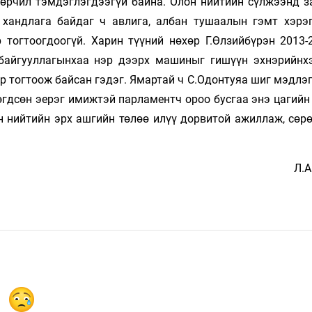
зөрчил тэмдэглэгдээгүй байна. Олон нийтийн сүлжээнд з
хандлага байдаг ч авлига, албан тушаалын гэмт хэрэг,
 тогтоогдоогүй. Харин түүний нөхөр Г.Өл­зий­бүрэн 2013
бай­гуул­лагынхаа нэр дээрх машиныг гишүүн эх­нэрийнх
р тогтоож бай­сан гэдэг. Ямартай ч С.Одонтуяа шиг мэдлэг
гдсөн эерэг имижтэй пар­ламентч ороо бусгаа энэ цагийн
н нийтийн эрх ашгийн төлөө илүү дорвитой ажиллаж, сөрө
Л.