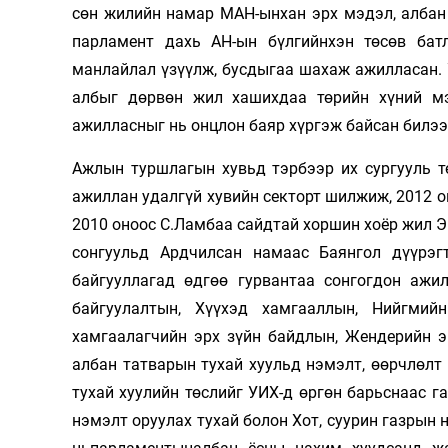
сөн жилийн намар МАН-ынхан эрх мэдэл, албан 
парламент дахь АН-ын бүл­гийн­хэн төсөв бат
манлайлал үзүүлж, бусдыгаа ша­хаж ажилласан. У
албыг дөр­вөн жил хаших­даа тө­рийн хүний м
ажилласныг нь онцлон баяр хүргэж байсан билээ
Ажлын туршлагын хувьд тэрбээр их сургууль т
ажиллан удалгүй хувийн секторт шилжиж, 2012 он
2010 оноос С.Ламбаа сайдтай хоршин хоёр жил 
сонгуульд Ардчилсан намаас Баянгол дүүрэг
байгууллагад өдгөө гурвантаа сонгогдон ажи
байгуулалтын, Хүүхэд хамгааллын, Нийгмий
хамгаалагчийн эрх зүйн байдлын, Жендерийн э
албан татварын тухай хуульд нэмэлт, өөрчлөлт
тухай хуулийн төслийг УИХ-д өргөн барьснаас 
нэмэлт оруулах тухай болон Хот, суурин газрын