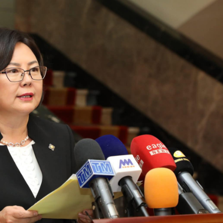
Ханш
Хэрэг з
Эрэлттэй мэдээ
Эрүүл м
Хууль ёс
Хүмүүс
Албаны 
Бусад
Life style
Ярилцл
Зөвлөгөө
Хоймор
Өнөөдрийн тухай
Уншигч-
өл