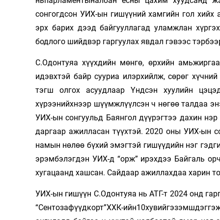
ньпарламентыналбан ёсны цахим хуудсанд ж
сонгогдсон УИХ-ын гишүүний хамгийн гол хийх а
эрх барих дээд байгууллагад уламжлан хүргэх
бодлого шийдвэр гаргуулах явдал гэвээс тэрбээ
С.Одонтуяа хүүхдийн мөнгө, өрхийн амьжиргаа
идэвхтэй байр сууриа илэрхийлж, сөрөг хүчний
тэгш олгох асуудлаар Үндсэн хуулийн цэцэ
хүрээнийхнээр шүүмжлүүлсэн ч нөгөө талдаа энэ
УИХ-ын сонгуульд Баянгол дүүрэгтээ дахин нэр
даргаар ажилласан түүх­тэй. 2020 оны УИХ-ын с
намын нөлөө бүхий эмэг­тэй гишүүдийн нэг гэдг
эрэмбэлэгдэн УИХ-д “орж” ирэхдээ Байгаль ор
хугацаанд хашсан. Сайдаар ажил­лахдаа харин т
УИХ-ын гишүүн С.Одонтуяа нь АТГ-т 2024 онд гар
“Сентозафүүдкорт”ХХК-ийн10хувийгэзэмшдэгг