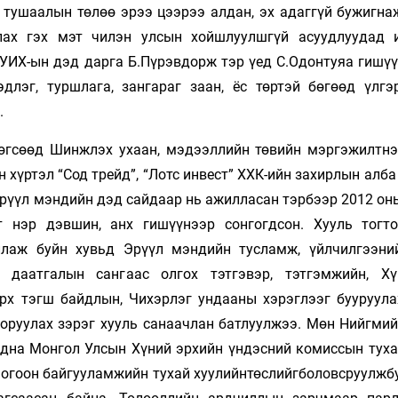
тушаалын төлөө эрээ цээ­рээ алдан, эх адаггүй бужигнаж
лах гэх мэт­ чилэн улсын хойшлуулшгүй асуудлуудад и
ИХ-ын дэд дарга Б.Пү­рэв­дорж тэр үед С.Одон­туяа ги­шүү
эдлэг, туршлага, зангараг заан, ёс төртэй бө­гөөд үлг
.
өгсөөд Шинж­лэх ухаан, мэдээллийн төвийн мэргэжилтнэ
 хүртэл “Сод трейд”, “Лотс инвест” ХХК-ийн захирлын алб
Эрүүл мэндийн дэд сайдаар нь ажилласан тэрбээр 2012 он
т нэр дэвшин, анх гишүүнээр сонгогдсон. Хууль тогт
ллаж буйн хувьд Эрүүл мэндийн тусламж, үйлчилгээни
н даатгалын сангаас олгох тэтгэвэр, тэтгэмжийн, Х
рх тэгш байдлын, Чихэрлэг ундааны хэрэглээг бууруула
 оруулах зэрэг хууль санаачлан батлуулжээ. Мөн Нийгми
гадна Монгол Улсын Хүний эрхийн үндэсний комиссын туха
 ногоон байгууламжийн тухай хуулийнтөслийгболовсруулжб