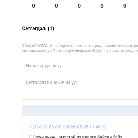
0
0
0
0
0
Сэтгэгдэл: (1)
АНХААРУУЛГА: Уншигчдын бичсэн сэтгэгдэлд unuudur.mn хариуцла
хязгаарласан тул Та сэтгэгдэл бичихдээ бусдын эрх ашгийг хүндэтг
(104.28.68.89)
2026-05-25 11:40:12
С.Оюун анхны эмэгтэй дэд дарга байсан байх