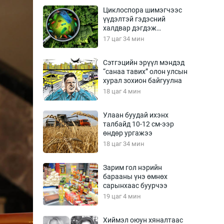
Урлагтай яриа
Циклоспора шимэгчээс
өрчил
үүдэлтэй гэдэсний
халдвар дэгдэж
энд-Эрхэм баян
болзошгүй
17 цаг 34 мин
Сэтгэцийн эрүүл мэндэд
“санаа тавих” олон улсын
хүний үг
хурал зохион байгуулна
18 цаг 4 мин
Улаан буудай ихэнх
талбайд 10-12 см-ээр
ага
Бусад
өндөр ургажээ
18 цаг 34 мин
Фото
сурвалжлагч
Видео
Зарим гол нэрийн
Инфографик
барааны үнэ өмнөх
сарынхаас буурчээ
Санал асуулга
19 цаг 4 мин
Хиймэл оюун хяналтаас