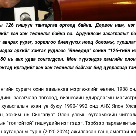
 126 гишүүн тангаргаа өргөөд байна. Дөрвөн нам, нэг
ийг хэн хэн төлөөлж байна вэ. Ардчилсан засаглалыг бэ
 авчрах үүрэг, зорилгоо биелүүлэх нөөц боломж, туршлаг
мэдэх эрхийг хангах үүднээс “Өнөөдөр” сонин “126-гийн н
80 нь анх удаа сонгогдсон. Мөн түүхэндээ хамгийн олон
ентад иргэдийг хэн хэн төлөөлж байгааг бид цувралаар т
ангийн сурагч охин аавынхаа мэргэжлийг өвлөн, 1988 о
эдийн засагчаар төгсөөд, бизнесийн удирдлагын магистр
хувьсгалын эхэн үе буюу 1990-1992 онд АНУ, Япон Улс
н, хожим нь Сингапурт Олон улсын бүтээмжийн чиглэл
ын “толгойтой” гишүүдийн нэг гэдэг. Тэрбээр парламенты
 хугацааны турш (2020-2024) ажилласан ганц эмэгтэй юм