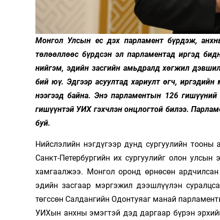
Олимп 2024
Монгол Улсын ес дэх парламент бүрдэж, анхны
төлөөллөөс бүрдсэн эл парламентад иргэд бидн
нийгэм, эдийн засгийн амьдралд хөгжил дэвшил
бий юү. Эдгээр асуултад хариулт өгч, иргэдийн 
нээгээд байна. Энэ парламентын 126 гишүүний 
гишүүнтэй УИХ гэхчлэн онцлогтой билээ. Парлам
буй.
Нийслэлийн нэгдүгээр дунд сургуулийн тооны 
Санкт-Петербургийн их сургуулийг олон улсын 
хамгаалжээ. Монгол оронд өрнөсөн ардчилсан 
эдийн засгаар мэргэжил дээшлүүлэн суралцса
төгссөн Салдангийн Одон­туяаг манай парламент
УИХын анхны эмэгтэй дэд даргаар бүрэн эрхийн