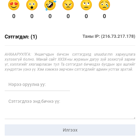
0
0
0
0
0
0
Сэтгэгдэл: (1)
Таны IP: (216.73.217.178)
АНХААРУУЛГА: Уншигчдын бичсэн сэтгэгдэлд unuudur.mn хариуцлага
хүлээхгүй болно. Манай сайт ХХЗХ-ны журмын дагуу зүй зохисгүй зарим
үг, хэллэгийг хязгаарласан тул Та сэтгэгдэл бичихдээ бусдын эрх ашгийг
хүндэтгэн үзнэ үү. Хэм хэмжээ зөрчсөн сэтгэгдлийг админ устгах эрхтэй.
Илгээх