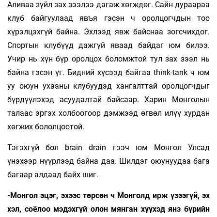
Аливаа зүйл зах зээлээ дагаж хөгждөг. Сайн дураараа
клуб байгуулаад явъя гэсэн ч оролцогчдын тоо
хүрэлцэхгүй байна. Эхлээд явж байснаа зогсчихдог.
Спортын клубүүд дажгүй яваад байдаг юм билээ.
Учир нь хүн бүр оролцох боломжтой тул зах зээл нь
байна гэсэн үг. Бидний хүсээд байгаа think-tank ч юм
уу оюун ухааны клубуудэд хангалттай оролцогчдыг
бүрдүүлэхэд асуудалтай байсаар. Харин Монголын
талаас эргэх холбоогоор дэмжээд өгвөл илүү хурдан
хөгжих бололцоотой.
Тэгэхгүй бол brain drain гээч юм Монгол Улсад
үнэхээр нүүрлээд байна даа. Шилдэг оюунуудаа бага
багаар алдаад байх шиг.
-Монгол эцэг, эхээс төрсөн ч Монголд ирж үзээгүй, эх
хэл, соёлоо мэдэхгүй олон мянган хүүхэд янз бүрийн