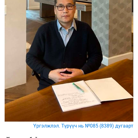
Үргэлжлэл. Түрүүч нь №085 (8389) дугаарт