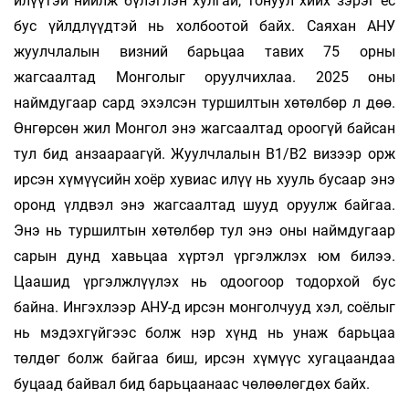
илүүтэй нийлж бүлэглэн хулгай, тонуул хийх зэрэг ёс
бус үйлдлүүдтэй нь холбоотой байх. Саяхан АНУ
жуулчлалын визний барьцаа тавих 75 орны
жагсаалтад Монголыг оруулчихлаа. 2025 оны
наймдугаар сард эхэлсэн туршилтын хөтөлбөр л дөө.
Өнгөрсөн жил Монгол энэ жагсаалтад ороогүй байсан
тул бид анзаараагүй. Жуулчлалын В1/В2 визээр орж
ирсэн хүмүүсийн хоёр хувиас илүү нь хууль бусаар энэ
оронд үлдвэл энэ жагсаалтад шууд оруулж байгаа.
Энэ нь туршилтын хөтөлбөр тул энэ оны наймдугаар
сарын дунд хавьцаа хүртэл үргэлжлэх юм билээ.
Цаашид үргэлжлүүлэх нь одоогоор тодорхой бус
байна. Ингэхлээр АНУ-д ирсэн монголчууд хэл, соёлыг
нь мэдэхгүйгээс болж нэр хүнд нь унаж барьцаа
төлдөг болж байгаа биш, ирсэн хүмүүс хугацаандаа
буцаад байвал бид барьцаанаас чөлөөлөгдөх байх.