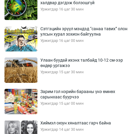
халдвар дэгдэж болзошгүй
Уржигдар 16 цаг 30 мин
Сэтгэцийн эрүүл мэндэд “санаа тавих” олон
улсын хурал зохион байгуулна
Уржигдар 16 цаг 00 мин
Улаан буудай ихэнх талбайд 10-12 см-ээр
өндөр ургажээ
Уржигдар 15 цаг 30 мин
Зарим гол нэрийн барааны үнэ өмнөх
сарынхаас буурчээ
Уржигдар 15 цаг 00 мин
Хиймэл оюун хяналтаас гарч байна
Уржигдар 14 цаг 30 мин