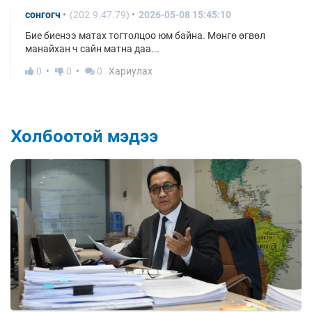
сонгогч
(202.9.47.79)
2026-05-08 15:45:10
Бие биенээ матах тогтолцоо юм байна. Мөнгө өгвөл
манайхан ч сайн матна даа...
0
0
0
Хариулах
Холбоотой мэдээ