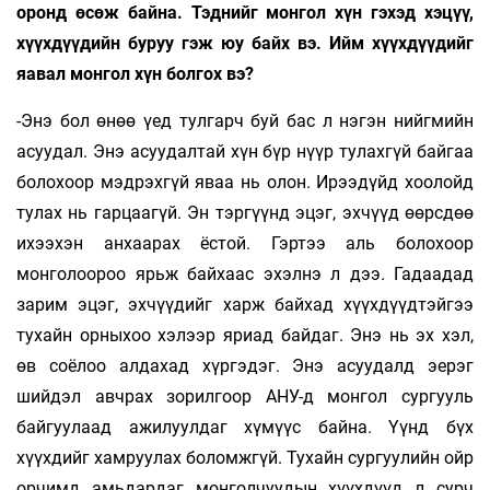
оронд өсөж байна. Тэднийг монгол хүн гэхэд хэцүү,
хүүхдүүдийн буруу гэж юу байх вэ. Ийм хүүхдүүдийг
яавал монгол хүн болгох вэ?
-Энэ бол өнөө үед тулгарч буй бас л нэгэн нийгмийн
асуудал. Энэ асуудалтай хүн бүр нүүр тулахгүй байгаа
болохоор мэдрэхгүй яваа нь олон. Ирээдүйд хоолойд
тулах нь гарцаагүй. Эн тэргүүнд эцэг, эхчүүд өөрсдөө
ихээхэн анхаарах ёстой. Гэртээ аль болохоор
монголоороо ярьж байхаас эхэлнэ л дээ. Гадаадад
зарим эцэг, эхчүүдийг харж байхад хүүхдүүдтэйгээ
тухайн орныхоо хэлээр яриад байдаг. Энэ нь эх хэл,
өв соёлоо алдахад хүргэдэг. Энэ асуудалд эерэг
шийдэл авчрах зорилгоор АНУ-д монгол сургууль
байгуулаад ажилуулдаг хүмүүс байна. Үүнд бүх
хүүхдийг хамруулах боломжгүй. Тухайн сургуулийн ойр
орчимд амьдардаг монголчуудын хүүхдүүд л сурч