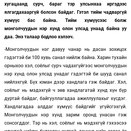
хугацаанд сурч, бараг тэр улсынхаа иргэдээс
ялгагдахааргүй болсон байдаг. Гэтэл тийм чадваргүй
хүмүүс бас байна. Тийм хүмүүсээс болж
монголчуудын нэр хүнд олон улсад унаад байна уу
даа. Энэ талаар бодлоо хэлээч.
-Монголчуудын нэг давуу чанар нь дасан зохицох
гэдэгтэй би 100 хувь санал нийлж байна. Харин тухайн
орныхоо хэл, соёлыг сурч чадахгүйгээс монголчуудын
нэр хүнд олон улсад унадаг гэдэгтэй би шууд санал
нийлэхгүй. Бүх юман дээр хандлага гэж байдаг. Хэл,
соёлыг нь мэдэхгүй ч зөв хандлагатай хүнд хүн бүр
дуртай байдаг, байгууллагадаа ажиллуулахыг хүсдэг.
Хандлагадаа алддаг хүмүүс байдгийг үгүйсгэхгүй.
Монголчуудын нэр хүнд зарим оронд унасан гэж
сонсогддог. Тэр нь хэл, соёлыг нь мэдэхгүй гэхээсээ