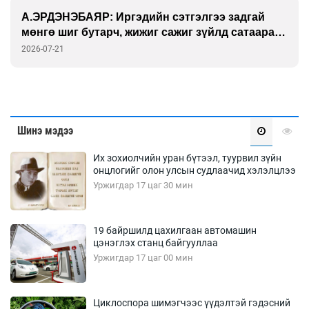
А.ЭРДЭНЭБАЯР: Иргэдийн сэтгэлгээ задгай
мөнгө шиг бутарч, жижиг сажиг зүйлд сатаарах
үед “Нийгмийн гэрээ” дуусгавар болдог
2026-07-21
Шинэ мэдээ
Их зохиолчийн уран бүтээл, туурвил зүйн
онцлогийг олон улсын судлаачид хэлэлцлээ
Уржигдар 17 цаг 30 мин
19 байршилд цахилгаан автомашин
цэнэглэх станц байгууллаа
Уржигдар 17 цаг 00 мин
Циклоспора шимэгчээс үүдэлтэй гэдэсний