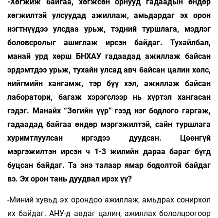
-Хөгжиж байгаа, хөгжсөн орнууд гадаадын өндөр
хөгжилтэй улсуудад ажиллаж, амьдардаг эх орон
нэгтнүүдээ улсдаа урьж, тэдний туршлага, мэдлэг
боловсролыг ашиглаж ирсэн байдаг. Тухайлбал,
манай урд хөрш БНХАУ гадаадад ажиллаж байсан
эрдэмтдээ урьж, тухайн улсад авч байсан цалин хөлс,
нийгмийн хангамж, тэр бүү хэл, ажиллаж байсан
лаборатори, багаж хэрэгслээр нь хүртэл хангасан
гэдэг. Манайх “Зөгийн үүр” гээд нэг бодлого гаргаж,
гадаадад байгаа өндөр мэргэжилтэй, сайн туршлага
хуримтлуулсан иргэдээ дуудсан. Цөөнгүй
мэргэжилтэн ирсэн ч 1-3 жилийн дараа бараг бүгд
буцсан байдаг. Та энэ талаар ямар бодолтой байдаг
вэ. Эх орон тань дуудвал ирэх үү?
-Миний хувьд эх орондоо ажиллаж, амьдрах сонирхол
их байдаг. АНУ-д авдаг цалин, ажиллах бололцоогоор