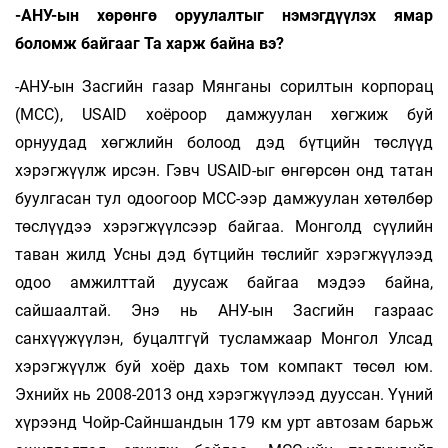
-АНУ-ын хөрөнгө оруулалтыг нэмэгдүүлэх ямар
боломж байгааг Та харж байна вэ?
-АНУ-ын Засгийн газар Мянганы сорилтын корпорац
(MCC), USAID хоёроор дамжуулан хөгжиж буй
орнуудад хөгжлийн болоод дэд бүтцийн төслүүд
хэрэгжүүлж ирсэн. Гэвч USAID-ыг өнгөрсөн онд татан
буулгасан тул одоогоор MCC-ээр дамжуулан хөтөлбөр
төслүүдээ хэрэгжүүлсээр байгаа. Монголд сүүлийн
таван жилд Усны дэд бүтцийн төслийг хэрэгжүүлээд
одоо амжилттай дуусаж байгаа мэдээ байна,
сайшаалтай. Энэ нь АНУ-ын Зас­гийн газраас
санхүүжүүлэн, буцалтгүй тусламжаар Монгол Улсад
хэрэгжүүлж буй хоёр дахь том компакт төсөл юм.
Эхнийх нь 2008-2013 онд хэрэгжүүлээд дууссан. Үүний
хүрээнд Чойр-Сайншандын 179 км урт автозам барьж