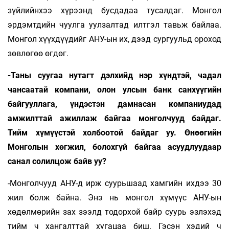
зүйлийнхээ хүрээнд бусдадаа тусалдаг. Монгол
эрдэмтдийн чуулга уулзалтад илтгэл тавьж байлаа.
Монгол хүүхдүүдийг АНУ-ын их, дээд сургуульд ороход
зөвлөгөө өгдөг.
-Таны суугаа нутагт дэлхийд нэр хүндтэй, чадал
чансаатай компани, олон улсын банк санхүүгийн
байгууллага, үндэстэн дамнасан компаниудад
амжилттай ажиллаж байгаа монголчууд байдаг.
Тийм хүмүүстэй холбоотой байдаг уу. Өнөөгийн
Монголын хөгжил, болохгүй байгаа асуудлуудаар
санал солилцож байв уу?
-Монголчууд АНУ-д ирж суурьшаад хамгийн ихдээ 30
жил болж байна. Энэ нь монгол хүмүүс АНУ-ын
хөдөлмөрийн зах зээлд тодорхой байр суурь эзлэхэд
тийм ч хангалттай хугацаа биш. Гэсэн хэдий ч