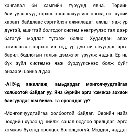
хангавал би хамгийн түрүүнд явна. Төрийн
байгууллагууд хэрхэн хээл хахуулиас ангид, нэг хүний
хараат байдлаас сэргийлэн ажилладаг, ажлыг яаж үр
дүнтэй, ашигтай болгодог систем нэвтрүүлэх тал дээр
багагүй мэдлэг түгээж болно. Худалдан авах
ажиллагааг хэрхэн ил тод, үр дүнтэй явуулдаг арга
барил, бодлогын талын дэмжлэг үзүүлж чадна. Ер нь
бүх зүйл системээ яаж бүрдүүлснээс болж буйг
анзаарч байна л даа.
-АНУ-д ажиллаж, амьдардаг монголчуудтайгаа
холбоотой байдаг уу. Янз бүрийн арга хэмжээ зохион
байгуулдаг юм билээ. Та оролцдог уу?
-Монголчуудтайгаа холбоотой байдаг. Өөрийн найз
нөхдийн хүрээнд нийлж, санал бод­лоо ярилцдаг. Арга
хэмжээ бүхэнд оролцох бололцоогүй. Мэддэг, чаддаг