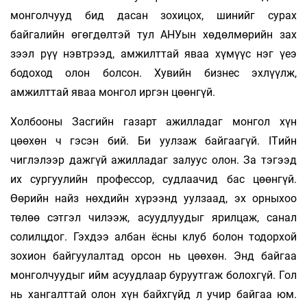
монголчууд бид дасан зохицох, шинийг сурах
байгалийн өгөгдөлтэй тул АНУын хөдөлмөрийн зах
зээл рүү нэвтрээд, амжилттай яваа хүмүүс нэг үеэ
бодоход олон болсон. Хувийн бизнес эхлүүлж,
амжилттай яваа монгол иргэн цөөнгүй.
Холбооны Засгийн газарт ажилладаг монгол хүн
цөөхөн ч гэсэн бий. Би уулзаж байгаагүй. ITийн
чиглэлээр дажгүй ажилладаг залуус олон. За тэгээд
их сургуулийн профессор, судлаачид бас цөөнгүй.
Өөрийн найз нөхдийн хүрээнд уулзаад, эх орныхоо
төлөө сэтгэл чилээж, асуудлуудыг ярилцаж, санал
солилцдог. Гэхдээ албан ёсны клуб болон тодорхой
зохион байгуулалтад орсон нь цөөхөн. Энд байгаа
монголчуудыг ийм асуудлаар буруутгаж болохгүй. Гол
нь хангалттай олон хүн байхгүйд л учир байгаа юм.