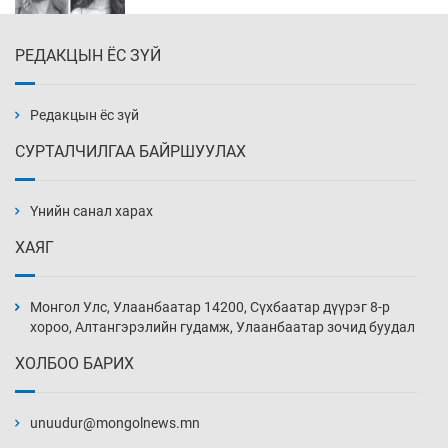
РЕДАКЦЫН ЁС ЗҮЙ
Эмэгтэйчүүд Бээжин, эрэгтэйчүүд Японд
бэлтгэл базаахаар хилийн дээс алхлаа
Уржигдар 14 цаг 00 мин
Редакцын ёс зүй
СУРТАЛЧИЛГАА БАЙРШУУЛАХ
АНУ-ын Цэргийн кибер командлалаын
ажилтнууд амиа хорлох явдал эрс
нэмэгджээ
Үнийн санал харах
Уржигдар 13 цаг 52 мин
ХАЯГ
Монголын шигшээ Хонконгийн багийг ялж,
эхний хожлоо авлаа
Монгол Улс, Улаанбаатар 14200, Сүхбаатар дүүрэг 8-р
Уржигдар 13 цаг 30 мин
хороо, Алтангэрэлийн гудамж, Улаанбаатар зочид буудал
ХОЛБОО БАРИХ
Техникийн өндөр үзүүлэлттэй агаарын хөлөг
худалдан авах хүсэлтээ уламжлав
unuudur@mongolnews.mn
Уржигдар 13 цаг 00 мин