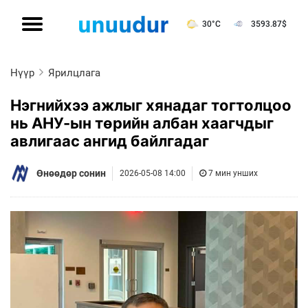
30°C
3593.87
$
Нүүр
Ярилцлага
Нэгнийхээ ажлыг хянадаг тогтолцоо
нь АНУ-ын төрийн албан хаагчдыг
авлигаас ангид байлгадаг
Өнөөдөр сонин
2026-05-08 14:00
7 мин унших