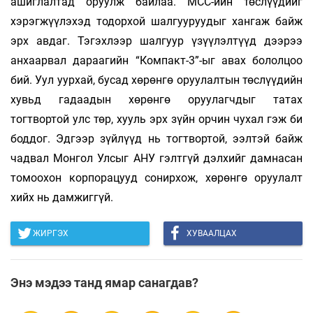
ашиглалтад оруулж байлаа. МСС-ийн төслүүдийг
хэрэгжүүлэхэд тодорхой шалгууруудыг хангаж байж
эрх авдаг. Тэгэхлээр шалгуур үзүүлэлтүүд дээрээ
анхаарвал дараагийн “Компакт-3”-ыг авах бололцоо
бий. Уул уурхай, бусад хөрөнгө оруулалтын төслүүдийн
хувьд гадаадын хөрөнгө оруулагчдыг татах
тогтвортой улс төр, хууль эрх зүйн орчин чухал гэж би
боддог. Эдгээр зүйлүүд нь тогтвортой, ээлтэй байж
чадвал Монгол Улсыг АНУ гэлтгүй дэлхийг дамнасан
томоохон корпорацууд сонирхож, хөрөнгө оруулалт
хийх нь дамжиггүй.
ЖИРГЭХ
ХУВААЛЦАХ
Энэ мэдээ танд ямар санагдав?