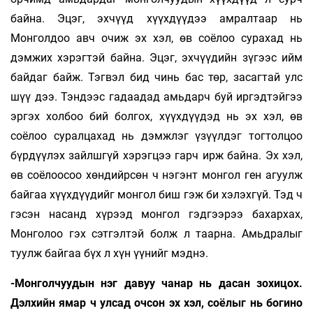
байна. Эцэг, эхчүүд хүүхдүүдээ амралтаар нь
Монголдоо авч очиж эх хэл, өв соёлоо сурахад нь
дэмжих хэрэгтэй байна. Эцэг, эхчүүдийн зүгээс ийм
байдаг байж. Тэгвэл бид чинь бас төр, засагтай улс
шүү дээ. Тэндээс гадаадад амьдарч буй иргэдтэйгээ
эргэх холбоо бий болгох, хүүхдүүдэд нь эх хэл, өв
соёлоо суралцахад нь дэмжлэг үзүүлдэг тогтолцоо
бүрдүүлэх зайлшгүй хэрэгцээ гарч ирж байна. Эх хэл,
өв соёлоосоо хөндийрсөн ч нэгэнт монгол ген агуулж
байгаа хүүхдүүдийг монгол биш гэж би хэлэхгүй. Тэд ч
гэсэн насанд хүрээд монгол гэдгээрээ бахархах,
Монголоо гэх сэтгэлтэй болж л таарна. Амьдралыг
туулж байгаа бүх л хүн үүнийг мэднэ.
-Монголчуудын нэг давуу чанар нь дасан зохицох.
Дэлхийн ямар ч улсад очсон эх хэл, соёлыг нь богино