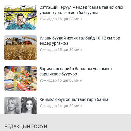
Сэтгэцийн эрүүл мэндэд “санаа тавих” олон
улсын хурал зохион байгуулна
Уржигдар 16 цаг 00 мин
Улаан буудай ихэнх талбайд 10-12 см-ээр
өндөр ургажээ
Уржигдар 15 цаг 30 мин
Зарим гол нэрийн барааны үнэ өмнөх
сарынхаас буурчээ
Уржигдар 15 цаг 00 мин
Хиймэл оюун хяналтаас гарч байна
Уржигдар 14 цаг 30 мин
РЕДАКЦЫН ЁС ЗҮЙ
Эмэгтэйчүүд Бээжин, эрэгтэйчүүд Японд