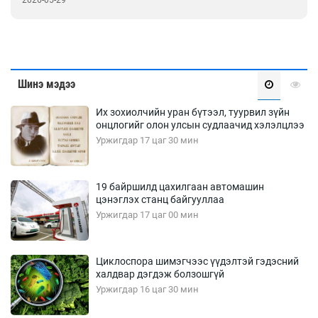
Шинэ мэдээ
Их зохиолчийн уран бүтээл, туурвил зүйн
онцлогийг олон улсын судлаачид хэлэлцлээ
Уржигдар 17 цаг 30 мин
19 байршилд цахилгаан автомашин
цэнэглэх станц байгууллаа
Уржигдар 17 цаг 00 мин
Циклоспора шимэгчээс үүдэлтэй гэдэсний
халдвар дэгдэж болзошгүй
Уржигдар 16 цаг 30 мин