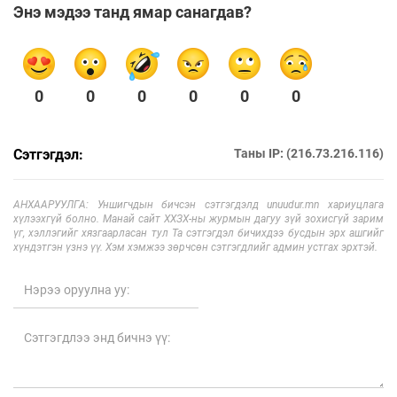
Энэ мэдээ танд ямар санагдав?
0
0
0
0
0
0
Сэтгэгдэл:
Таны IP: (216.73.216.116)
АНХААРУУЛГА: Уншигчдын бичсэн сэтгэгдэлд unuudur.mn хариуцлага
хүлээхгүй болно. Манай сайт ХХЗХ-ны журмын дагуу зүй зохисгүй зарим
үг, хэллэгийг хязгаарласан тул Та сэтгэгдэл бичихдээ бусдын эрх ашгийг
хүндэтгэн үзнэ үү. Хэм хэмжээ зөрчсөн сэтгэгдлийг админ устгах эрхтэй.