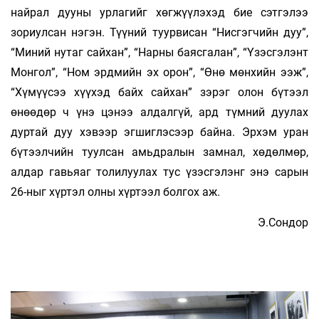
найрал дууны урлагийг хөгжүүлэхэд бие сэтгэлээ
зориулсан нэгэн. Түүний туурвисан “Нисгэгчийн дуу”,
“Миний нутаг сайхан”, “Нарны баясгалан”, “Үзэсгэлэнт
Монгол”, “Ном эрдмийн эх орон”, “Өнө мөнхийн ээж”,
“Хүмүүсээ хүүхэд байх сайхан” зэрэг олон бүтээл
өнөөдөр ч үнэ цэнээ алдалгүй, ард түмний дуулах
дуртай дуу хэвээр эгшиглэсээр байна. Эрхэм уран
бүтээлчийн туулсан амьдралын замнал, хөдөлмөр,
алдар гавьяаг толилуулах тус үзэсгэлэнг энэ сарын
26-ныг хүртэл олны хүртээл болгох аж.
Э.Сондор