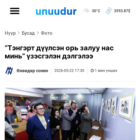
30°C
3593.87
$
Нүүр
Бусад
Фото
“Тэнгэрт дүүлсэн орь залуу нас
минь” үзэсгэлэн дэлгэлээ
Өнөөдөр сонин
2026-05-22 17:30
1 мин унших