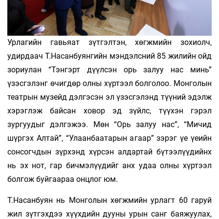
Урлагийн гавьяат зүтгэлтэн, хөгжмийн зохиолч,
удирдаач Т.Насанбуянгийн мэндэлсний 85 жилийн ойд
зориулан “Тэнгэрт дүүлсэн орь залуу нас минь”
үзэсгэлэнг өчигдөр олны хүртээл болголоо. Монголын
театрын музейд дэлгэсэн эл үзэсгэлэнд түүний эдэлж
хэрэглэж байсан ховор эд зүйлс, түүхэн гэрэл
зургуудыг дэлгэжээ. Мөн “Орь залуу нас”, “Мичид
шүргэх Алтай”, “Улаанбаатарын агаар” зэрэг үе үеийн
сонсогчдын зүрхэнд хүрсэн алдартай бүтээлүүдийнх
нь эх нот, гар бичмэлүүдийг анх удаа олны хүртээл
болгож буйгаараа онцлог юм.
Т.Насанбуян нь Монголын хөгжмийн урлагт 60 гаруй
жил зүтгэхдээ хүүхдийн дууны урын санг баяжуулах,