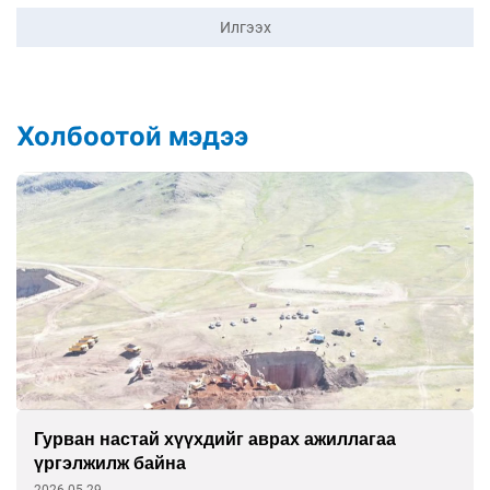
Илгээх
Холбоотой мэдээ
жиллагаа
“Тэнгэрт дүүлсэн орь залуу нас 
үзэсгэлэн дэлгэлээ
2026-05-22