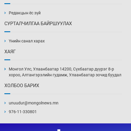
бэлтгэл базаахаар хилийн дээс алхлаа
Уржигдар 14 цаг 00 мин
Редакцын ёс зүй
СУРТАЛЧИЛГАА БАЙРШУУЛАХ
АНУ-ын Цэргийн кибер командлалаын
ажилтнууд амиа хорлох явдал эрс
нэмэгджээ
Үнийн санал харах
Уржигдар 13 цаг 52 мин
ХАЯГ
Монголын шигшээ Хонконгийн багийг ялж,
эхний хожлоо авлаа
Монгол Улс, Улаанбаатар 14200, Сүхбаатар дүүрэг 8-р
Уржигдар 13 цаг 30 мин
хороо, Алтангэрэлийн гудамж, Улаанбаатар зочид буудал
ХОЛБОО БАРИХ
Техникийн өндөр үзүүлэлттэй агаарын хөлөг
худалдан авах хүсэлтээ уламжлав
unuudur@mongolnews.mn
Уржигдар 13 цаг 00 мин
976-11-330801
“Шатахууны бус, бодлогын хомсдол
нүүрлээд байна”