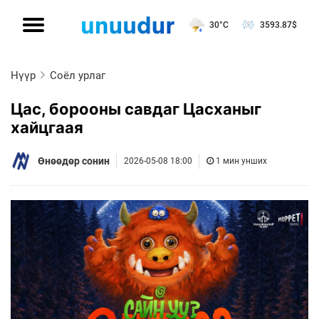
30°C
3593.87
$
Нүүр
Соёл урлаг
Цас, борооны савдаг Цасханыг
хайцгаая
Өнөөдөр сонин
2026-05-08 18:00
1 мин унших