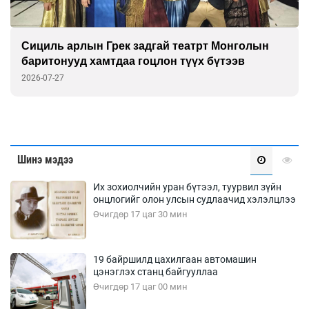
Хүннүгийн язгууртны оршуулгын цогцолборыг
ЮНЕСКО-гийн Дэлхийн өвийн жагсаалтад
бүртгэлээ
2026-07-27
Шинэ мэдээ
Их зохиолчийн уран бүтээл, туурвил зүйн
онцлогийг олон улсын судлаачид хэлэлцлээ
Өчигдөр 17 цаг 30 мин
19 байршилд цахилгаан автомашин
цэнэглэх станц байгууллаа
Өчигдөр 17 цаг 00 мин