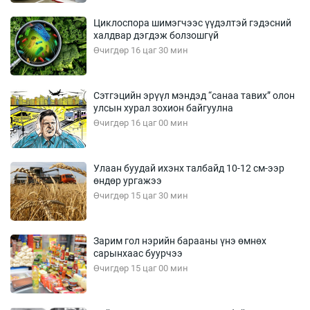
Циклоспора шимэгчээс үүдэлтэй гэдэсний
халдвар дэгдэж болзошгүй
Өчигдөр 16 цаг 30 мин
Сэтгэцийн эрүүл мэндэд “санаа тавих” олон
улсын хурал зохион байгуулна
Өчигдөр 16 цаг 00 мин
Улаан буудай ихэнх талбайд 10-12 см-ээр
өндөр ургажээ
Өчигдөр 15 цаг 30 мин
Зарим гол нэрийн барааны үнэ өмнөх
сарынхаас буурчээ
Өчигдөр 15 цаг 00 мин