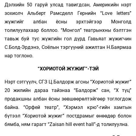
Дэлхийн 50 гаруй улсад тавигдсан, Америкийн нэрт
зохиолч Альберт Рамсделл Гернийн “Love letters”
жүжгийг албан ёсны эрхтэйгээр Монголд
толилуулахаар боллоо. “Монгол” театрынхны бэлтгэн
тавьж буй тус жүжгийн гол дүрд Гавьяат жүжигчин
С.Болд-Эрдэнэ, Соёлын тэргүүний ажилтан Н.Баярмаа
нар тоглоно.
“ХОРИОТОЙ ЖҮЖИГ”-ТЭЙ
Нэрт сэтгүүлч, СГЗ Ц.Балдорж агсны “Хориотой жүжиг”
20 жилийн дараа тайзнаа “Балдорж” сан, “Х түц”
продакшны албан ёсны зөвшөөрөлтэйгөөр тоглогдож
байна. “Орфей театр”, “Хэрмэл крю”-гийн хамтын
бүтээл “Хориотой жүжиг” постдрамыг өнөөдөр болон
бямба, ням гарагт “Zaisan hill event hall”-д толилуулна.