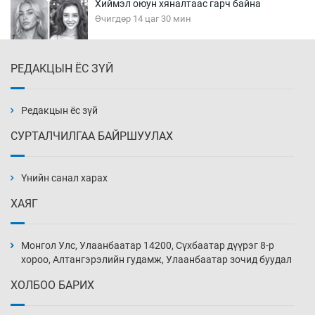
Хиймэл оюун хяналтаас гарч байна
Өчигдөр 14 цаг 30 мин
РЕДАКЦЫН ЁС ЗҮЙ
Эмэгтэйчүүд Бээжин, эрэгтэйчүүд Японд
бэлтгэл базаахаар хилийн дээс алхлаа
Өчигдөр 14 цаг 00 мин
Редакцын ёс зүй
СУРТАЛЧИЛГАА БАЙРШУУЛАХ
АНУ-ын Цэргийн кибер командлалаын
ажилтнууд амиа хорлох явдал эрс
нэмэгджээ
Үнийн санал харах
Өчигдөр 13 цаг 52 мин
ХАЯГ
Монголын шигшээ Хонконгийн багийг ялж,
эхний хожлоо авлаа
Монгол Улс, Улаанбаатар 14200, Сүхбаатар дүүрэг 8-р
Өчигдөр 13 цаг 30 мин
хороо, Алтангэрэлийн гудамж, Улаанбаатар зочид буудал
ХОЛБОО БАРИХ
Техникийн өндөр үзүүлэлттэй агаарын хөлөг
худалдан авах хүсэлтээ уламжлав