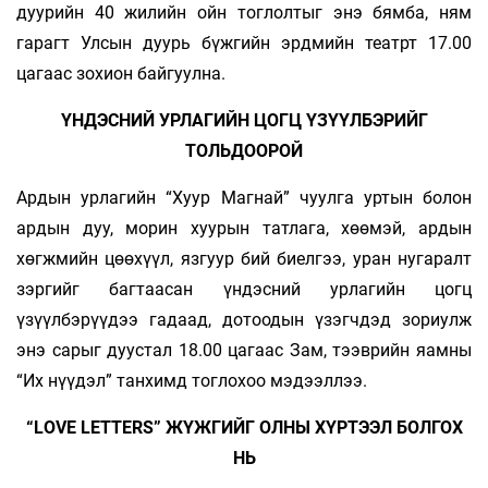
дуурийн 40 жилийн ойн тоглолтыг энэ бямба, ням
гарагт Улсын дуурь бүжгийн эрдмийн театрт 17.00
цагаас зохион байгуулна.
ҮНДЭСНИЙ УРЛАГИЙН ЦОГЦ ҮЗҮҮЛБЭРИЙГ
ТОЛЬДООРОЙ
Ардын урлагийн “Хуур Магнай” чуулга уртын болон
ардын дуу, морин хуурын татлага, хөөмэй, ардын
хөгжмийн цөөхүүл, язгуур бий биелгээ, уран нугаралт
зэргийг багтаасан үндэсний урлагийн цогц
үзүүлбэрүүдээ гадаад, дотоодын үзэгчдэд зориулж
энэ сарыг дуустал 18.00 цагаас Зам, тээврийн яамны
“Их нүүдэл” танхимд тоглохоо мэдээллээ.
“LOVE LETTERS” ЖҮЖГИЙГ ОЛНЫ ХҮРТЭЭЛ БОЛГОХ
НЬ