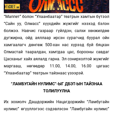
“Маппет” болон “Улаанбаатар” театрын хамтын бүтээл
“Сайн уу, Олмасс” хүүхдийн жүжгийг нээхэд бэлэн
болжээ. Навчис газраар гүйлдэн, салхи хөнжилдөө
дугжирна, ойд аяллаар ирсэн сурагчид буурал ойн
хамгаалагч дөнгөж 500-хан нас хүрээд буй бяцхан
Олмастай тааралдан, хамтдаа цас, борооны савдаг
Цасханыг хайх аялалд гарна. Эл сонирхолтой жүжгийг
маргааш, нөгөөдөр 11.00, 14.00, 16.00 цагаас
“Улаанбаатар” театрын тайзнаас үзээрэй.
“ЛАМБУГАЙН НУЛИМС”-ЫГ ДБЭТ-ЫН ТАЙЗНАА
ТОЛИЛУУЛНА
Их зохиолч Дашдоржийн Нацагдоржийн “Ламбугайн
нулимс” өгүүллэгээс сэдэвлэсэн “Ламбугайн нулимс”