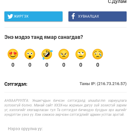
С.Дулам
ЖИРГЭХ
ХУВААЛЦАХ
Энэ мэдээ танд ямар санагдав?
0
0
0
0
0
0
Сэтгэгдэл:
Таны IP: (216.73.216.57)
АНХААРУУЛГА: Уншигчдын бичсэн сэтгэгдэлд unuudur.mn хариуцлага
хүлээхгүй болно. Манай сайт ХХЗХ-ны журмын дагуу зүй зохисгүй зарим
үг, хэллэгийг хязгаарласан тул Та сэтгэгдэл бичихдээ бусдын эрх ашгийг
хүндэтгэн үзнэ үү. Хэм хэмжээ зөрчсөн сэтгэгдлийг админ устгах эрхтэй.