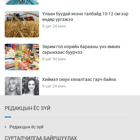
Улаан буудай ихэнх талбайд 10-12 см-ээр
өндөр ургажээ
8 цаг 24 мин
Зарим гол нэрийн барааны үнэ өмнөх
сарынхаас буурчээ
8 цаг 54 мин
Хиймэл оюун хяналтаас гарч байна
9 цаг 24 мин
РЕДАКЦЫН ЁС ЗҮЙ
Эмэгтэйчүүд Бээжин, эрэгтэйчүүд Японд
бэлтгэл базаахаар хилийн дээс алхлаа
9 цаг 54 мин
Редакцын ёс зүй
СУРТАЛЧИЛГАА БАЙРШУУЛАХ