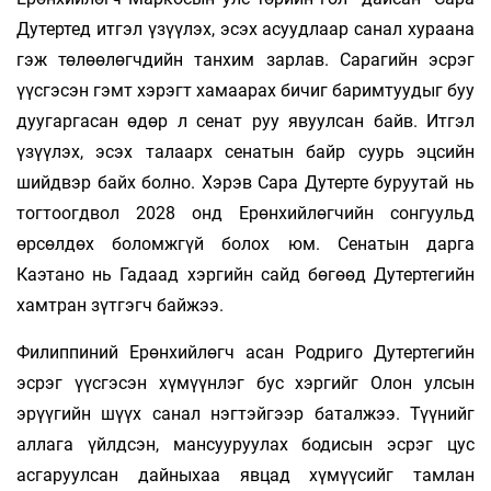
Дутертед итгэл үзүүлэх, эсэх асуудлаар санал хураана
гэж төлөөлөгчдийн танхим зарлав. Сарагийн эсрэг
үүсгэсэн гэмт хэрэгт хамаарах бичиг баримтуудыг буу
дуугаргасан өдөр л сенат руу явуулсан байв. Итгэл
үзүүлэх, эсэх талаарх сенатын байр суурь эцсийн
шийдвэр байх болно. Хэрэв Сара Дутерте буруутай нь
тогтоогдвол 2028 онд Ерөнхийлөгчийн сонгуульд
өрсөлдөх боломжгүй болох юм. Сенатын дарга
Каэтано нь Гадаад хэргийн сайд бөгөөд Дутертегийн
хамтран зүтгэгч байжээ.
Филиппиний Ерөнхийлөгч асан Родриго Дутертегийн
эсрэг үүсгэсэн хүмүүнлэг бус хэргийг Олон улсын
эрүүгийн шүүх санал нэгтэйгээр баталжээ. Түүнийг
аллага үйлдсэн, мансууруулах бодисын эсрэг цус
асгаруулсан дайныхаа явцад хүмүүсийг тамлан