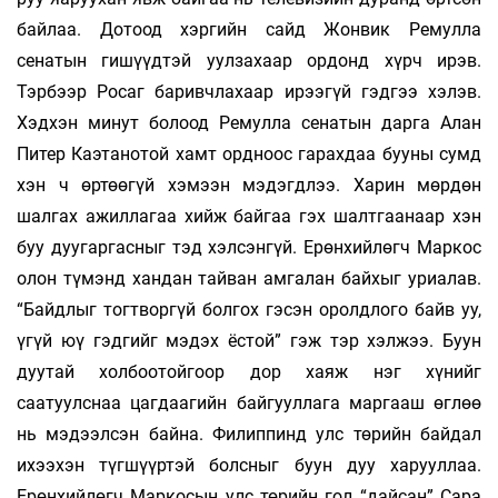
байлаа. Дотоод хэргийн сайд Жонвик Ремулла
сенатын гишүүдтэй уулзахаар ордонд хүрч ирэв.
Тэрбээр Росаг баривчлахаар ирээгүй гэдгээ хэлэв.
Хэдхэн минут болоод Ремулла сенатын дарга Алан
Питер Каэтанотой хамт ордноос гарахдаа бууны сумд
хэн ч өртөөгүй хэмээн мэдэгдлээ. Харин мөрдөн
шалгах ажиллагаа хийж байгаа гэх шалтгаанаар хэн
буу дуугаргасныг тэд хэлсэнгүй. Ерөнхийлөгч Маркос
олон түмэнд хандан тайван амгалан байхыг уриалав.
“Байдлыг тогтворгүй болгох гэсэн оролдлого байв уу,
үгүй юү гэдгийг мэдэх ёстой” гэж тэр хэлжээ. Буун
дуутай холбоотойгоор дор хаяж нэг хүнийг
саатуулснаа цагдаагийн байгууллага маргааш өглөө
нь мэдээлсэн байна. Филиппинд улс төрийн байдал
ихээхэн түгшүүртэй болсныг буун дуу харууллаа.
Ерөнхийлөгч Маркосын улс төрийн гол “дайсан” Сара