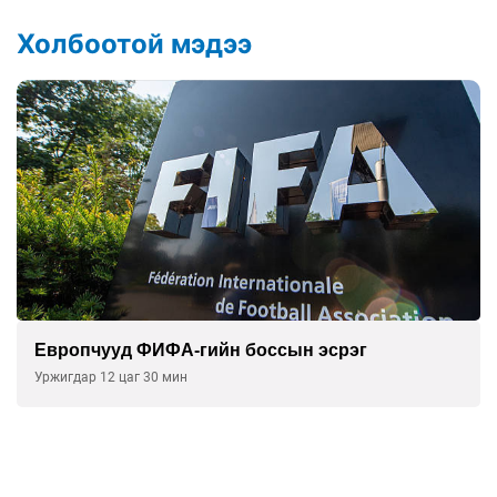
Холбоотой мэдээ
Европчууд ФИФА-гийн боссын эсрэг
Уржигдар 12 цаг 30 мин