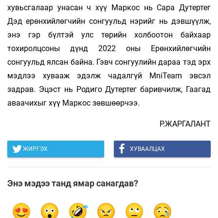
хувьсгалаар унасан ч хүү Маркос нь Сара Дутертег
Дэд ерөнхийлөгчийн сонгуульд нэрийг нь дэвшүүлж,
энэ гэр бүлтэй улс төрийн холбоотон байхаар
тохиролцсоны дүнд 2022 оны Ерөнхийлөгчийн
сонгуульд ялсан байна. Гэвч сонгуулийн дараа тэд эрх
мэдлээ хувааж эдэлж чадалгүй MniTeam эвсэл
задрав. Эцэст нь Родиго Дутертег баривчилж, Гаагад
аваачихыг хүү Маркос зөвшөөрчээ.
Р.ЖАРГАЛАНТ
ЖИРГЭХ
ХУВААЛЦАХ
Энэ мэдээ танд ямар санагдав?