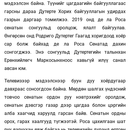
мэдээлсэн байна. Түүнийг цагдаагийн байгууллагаас
гарсны дараа Дутерте Хорих байгууллагын удирдах
газрын даргаар томилжээ. 2019 онд де ла Роса
сенатын сонгуульд оролцож, ялалт байгуулав.
Өнгөрсөн онд Родриго Дутертег Гаагад хоригдоод хоёр
сар болж байхад де ла Роса Сенатад дахин
сонгогджээ. Энэ сонгуульд Дутертегийн талынхан
Ерөнхийлөгч Маркосынхноос хавьгүй илүү санал
авсан юм.
Телевизээр мэдээлснээр буун дуу хоёрдугаар
давхраас сонсогдсон байна. Мөрдөн шалгах үндэсний
товчоо сенатын ордон руу нэвтрэхийг оролдож,
сенатын дэвсгэр газар дээр цагдаа болон цэргийн
алба хаагчид харуулд гарсан байв. Сенатын ордны
орох, гарах хаалгууд түгжээтэй. Роса цахилгаан шат
руу яаруухан явж байгаа нь телевизийн дуранд өртсөн