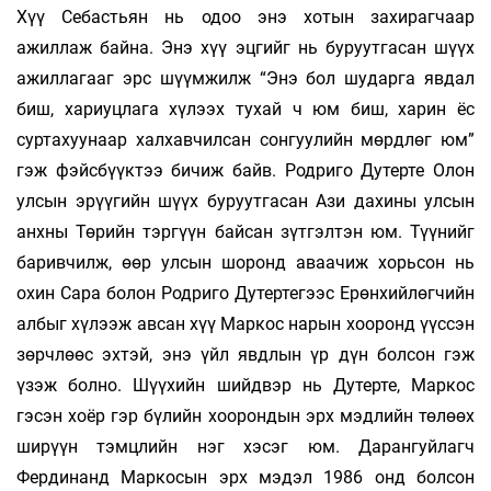
Хүү Себастьян нь одоо энэ хотын захирагчаар
ажиллаж байна. Энэ хүү эцгийг нь буруутгасан шүүх
ажиллагааг эрс шүүмжилж “Энэ бол шударга явдал
биш, хариуцлага хүлээх тухай ч юм биш, харин ёс
суртахуунаар халхавчилсан сонгуулийн мөрдлөг юм”
гэж фэйсбүүктээ бичиж байв. Родриго Дутерте Олон
улсын эрүүгийн шүүх буруутгасан Ази дахины улсын
анхны Төрийн тэргүүн байсан зүтгэлтэн юм. Түүнийг
баривчилж, өөр улсын шоронд аваачиж хорьсон нь
охин Сара болон Родриго Дутертегээс Ерөнхийлөгчийн
албыг хүлээж авсан хүү Маркос нарын хооронд үүссэн
зөрчлөөс эхтэй, энэ үйл явдлын үр дүн болсон гэж
үзэж болно. Шүүхийн шийдвэр нь Дутерте, Маркос
гэсэн хоёр гэр бүлийн хоорондын эрх мэдлийн төлөөх
ширүүн тэмцлийн нэг хэсэг юм. Дарангуйлагч
Фердинанд Маркосын эрх мэдэл 1986 онд болсон