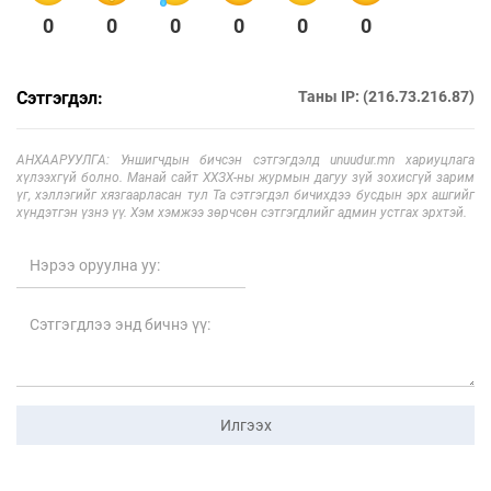
0
0
0
0
0
0
Сэтгэгдэл:
Таны IP: (216.73.216.87)
АНХААРУУЛГА: Уншигчдын бичсэн сэтгэгдэлд unuudur.mn хариуцлага
хүлээхгүй болно. Манай сайт ХХЗХ-ны журмын дагуу зүй зохисгүй зарим
үг, хэллэгийг хязгаарласан тул Та сэтгэгдэл бичихдээ бусдын эрх ашгийг
хүндэтгэн үзнэ үү. Хэм хэмжээ зөрчсөн сэтгэгдлийг админ устгах эрхтэй.
Илгээх