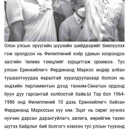
Олон улсын эрүүгийн шүүхийн шийдвэрийг биелүүлэх
гэж оролдсон нь Филиппиний хоёр удмын хоорондох
засгийн төлөөх тэмцлийг хурцатгаж орхижээ. Тус
улсын Ерөнхийлөгч Фердинанд Маркос өндөр албан
тушаалтнуудаа яаралтай хуралдуулахаар болсон нь
эндхийн парламентын дээд танхим-Сенатын ордонд
буун дуу гарсантай холбоотой байв.Ы Тэр бол 1964-
1986 онд Филиппиний 10 дахь Ерөнхийлөгч байсан
Фердинанд Маркосын хүү юм. Эцэг нь сөрөг хүчнээ
нухчин дарсан дарангуйлагч, авлига, өөрийгөө тахин
шүтэх байдлыг бий болгогч хэмээн тус улсын түүхэнд