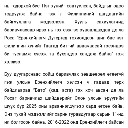
нь тодорхой бус. Нэг хүнийг саатуулсан, байдлыг одоо
тодруулж байна гэж л Филиппиний цагдаагийн
байгууллага мэдээлсэн. Хууль сахиулагчид
баривчлахаар ирэх нь гэх сэжгээ хуваалцахдаа де ла
Роса “Ерөнхийлөгч Дутертед тохиолдсон шиг бас нэг
филиппин хүнийг Гаагад битгий аваачаасай гэсэндээ
би тусламж хүсэж та бүхэндээ хандаж байна” гэж
хэлжээ.
Буу дуугарснаас хойш баривчлах зөвшөөрөл өгөөгүй
гэж улсын Ерөнхийлөгч хэлсэн ч гадаад төрх
байдлаараа “Бато” (хад, асга) гэх хоч авсан де ла
Росаг баривчлах шийдвэрийг Олон улсын эрүүгийн
шүүх бүр 2025 оны арваннэгдүгээр сард өгсөн байв.
Энэ тухай мэдээллийг харин гуравдугаар сарын 11-нд
ил болгосон байна. 2016-2022 онд Ерөнхийлөгч байсан