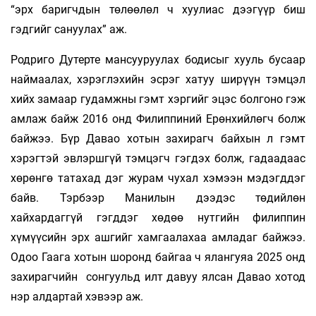
“эрх баригчдын төлөөлөл ч хуулиас дээгүүр биш
гэдгийг сануулах” аж.
Родриго Дутерте мансууруулах бодисыг хууль бусаар
наймаалах, хэрэглэхийн эсрэг хатуу ширүүн тэмцэл
хийх замаар гудамжны гэмт хэргийг эцэс болгоно гэж
амлаж байж 2016 онд Филиппиний Ерөнхийлөгч болж
байжээ. Бүр Давао хотын захирагч байхын л гэмт
хэрэгтэй эвлэршгүй тэмцэгч гэгдэх болж, гадаадаас
хөрөнгө татахад дэг журам чухал хэмээн мэдэгддэг
байв. Тэрбээр Манилын дээдэс төдийлөн
хайхардаггүй гэгддэг хөдөө нутгийн филиппин
хүмүүсийн эрх ашгийг хамгаалахаа амладаг байжээ.
Одоо Гаага хотын шоронд байгаа ч ялангуяа 2025 онд
захирагчийн сонгуульд илт давуу ялсан Давао хотод
нэр алдартай хэвээр аж.