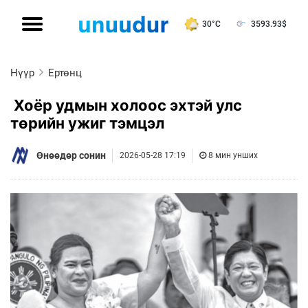
30°C
3593.93
$
Нүүр
Ертөнц
Хоёр удмын холоос эхтэй улс
төрийн ужиг тэмцэл
Өнөөдөр сонин
2026-05-28 17:19
8 мин унших