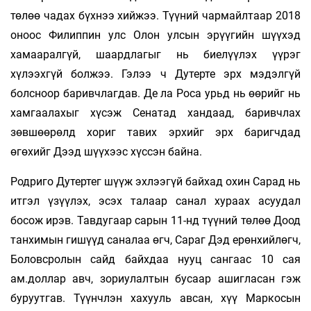
төлөө чадах бүхнээ хийжээ. Түүний чармайлтаар 2018
оноос Филиппин улс Олон улсын эрүүгийн шүүхэд
хамааралгүй, шаардлагыг нь биелүүлэх үүрэг
хүлээхгүй болжээ. Гэлээ ч Дутерте эрх мэдэлгүй
болсноор баривчлагдав. Де ла Роса урьд нь өөрийг нь
хамгаалахыг хүсэж Сенатад хандаад, баривчлах
зөвшөөрөлд хориг тавих эрхийг эрх баригчдад
өгөхийг Дээд шүүхээс хүссэн байна.
Родриго Дутертег шүүж эхлээгүй байхад охин Сарад нь
итгэл үзүүлэх, эсэх талаар санал хураах асуудал
босож ирэв. Тавдугаар сарын 11-нд түүний төлөө Доод
танхимын гишүүд саналаа өгч, Сараг Дэд ерөнхийлөгч,
Боловсролын сайд байхдаа нууц сангаас 10 сая
ам.доллар авч, зориулалтын бусаар ашигласан гэж
буруутгав. Түүнчлэн хахууль авсан, хүү Маркосын