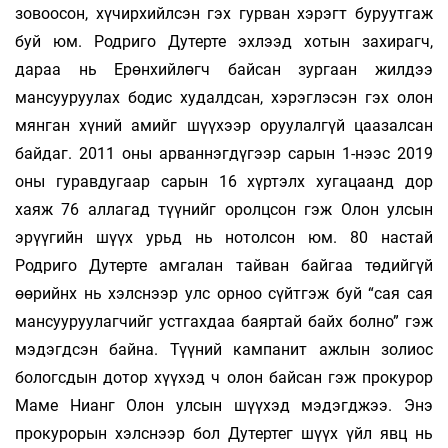
зовоосон, хүчирхийлсэн гэх гурван хэрэгт буруутгаж
буй юм. Родриго Дутерте эхлээд хотын захирагч,
дараа нь Ерөнхийлөгч байсан зургаан жилдээ
мансууруулах бодис худалдсан, хэрэглэсэн гэх олон
мянган хүний амийг шүүхээр оруулалгүй цаазалсан
байдаг. 2011 оны арваннэгдүгээр сарын 1-нээс 2019
оны гуравдугаар сарын 16 хүртэлх хугацаанд дор
хаяж 76 аллагад түүнийг оролцсон гэж Олон улсын
эрүүгийн шүүх урьд нь нотолсон юм. 80 настай
Родриго Дутерте амгалан тайван байгаа төдийгүй
өөрийнх нь хэлснээр улс орноо сүйтгэж буй “сая сая
мансууруулагчийг устгахдаа баяртай байх болно” гэж
мэдэгдсэн байна. Түүний кампанит ажлын золиос
бологсдын дотор хүүхэд ч олон байсан гэж прокурор
Маме Нианг Олон улсын шүүхэд мэдэгджээ. Энэ
прокурорын хэлснээр бол Дутертег шүүх үйл явц нь