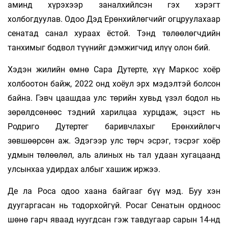
аминд хүрэхээр заналхийлсэн гэх хэрэгт
холбогдуулав. Одоо Дэд Ерөнхийлөгчийг огцруулахаар
сенатад санал хураах ёстой. Тэнд төлөөлөгчдийн
танхимыг бодвол түүнийг дэмжигчид илүү олон бий.
Хэдэн жилийн өмнө Сара Дутерте, хүү Маркос хоёр
холбоотон байж, 2022 онд хоёул эрх мэдэлтэй болсон
байна. Гэвч цаашдаа улс төрийн хувьд үзэл бодол нь
зөрөлдсөнөөс тэдний харилцаа хурцдаж, эцэст нь
Родриго Дутертег баривчлахыг Ерөнхийлөгч
зөвшөөрсөн аж. Эдэгээр улс төрч эсрэг, тэсрэг хоёр
удмын төлөөлөл, аль алиных нь тал удаан хугацаанд
улсынхаа удирдах албыг хашиж иржээ.
Де ла Роса одоо хаана байгааг бүү мэд. Буу хэн
дуугаргасан нь тодорхойгүй. Росаг Сенатын ордноос
шөнө гарч яваад нуугдсан гэж тавдугаар сарын 14-нд