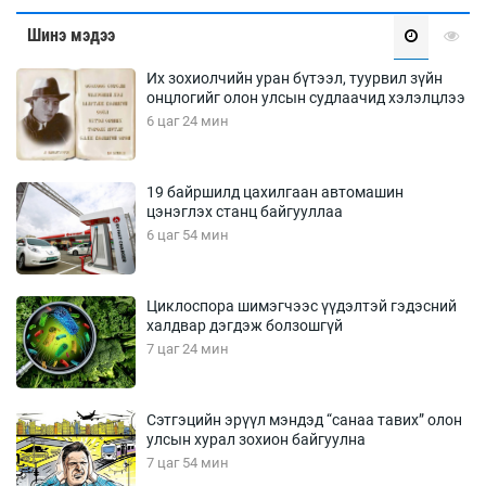
Шинэ мэдээ
Их зохиолчийн уран бүтээл, туурвил зүйн
онцлогийг олон улсын судлаачид хэлэлцлээ
6 цаг 24 мин
19 байршилд цахилгаан автомашин
цэнэглэх станц байгууллаа
6 цаг 54 мин
Циклоспора шимэгчээс үүдэлтэй гэдэсний
халдвар дэгдэж болзошгүй
7 цаг 24 мин
Сэтгэцийн эрүүл мэндэд “санаа тавих” олон
улсын хурал зохион байгуулна
7 цаг 54 мин