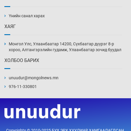
АНУ-ын Цэргийн кибер командлалаын
ажилтнууд амиа хорлох явдал эрс
нэмэгджээ
Үнийн санал харах
10 цаг 2 мин
ХАЯГ
Монголын шигшээ Хонконгийн багийг ялж,
эхний хожлоо авлаа
Монгол Улс, Улаанбаатар 14200, Сүхбаатар дүүрэг 8-р
10 цаг 24 мин
хороо, Алтангэрэлийн гудамж, Улаанбаатар зочид буудал
ХОЛБОО БАРИХ
Техникийн өндөр үзүүлэлттэй агаарын хөлөг
худалдан авах хүсэлтээ уламжлав
unuudur@mongolnews.mn
10 цаг 54 мин
976-11-330801
“Шатахууны бус, бодлогын хомсдол
нүүрлээд байна”
11 цаг 24 мин
Дөрвөн чиглэлд шөнийн автобус иргэдэд
Copyrights © 2010-2025 БҮХ ЭРХ ХУУЛИАР ХАМГААЛАГДСАН.