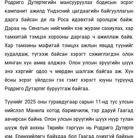
Родриго Дутертегийн мансууруулах бодисын эсрэг
кампанит ажилд Үндэсний цагдаагийн байгууллагын
дарга байсан де ла Роса идэвхтэй оролцож байж.
Дараа нь Сенатын нийгмийн хэв журам сахиулах, хар
тамхитай тэмцэх хорооны даргаар ч ажиллаж байв.
Хар тамхины мафитай тэмцэх ажлын явцад түүнийг
худалдаж, түгээж байсан хэрэгт сэжиглэгдэн олон
мянган хүн амиа алджээ. Олон улсын эрүүгийн шүүх
энэ хэргийг одоо ч мөрдөн шалгаж байгаа аж. Хүн
ёсны эсрэг үйлдсэн гэх гэмт хэрэгт юуны түрүүнд
Родриго Дутартег буруутгаж байгаа.
Түүнийг 2025 оны гуравдугаар сарын 11-нд тус улсын
нийслэл Манила хотод баривчилж, тэр даруй Гаагад
авчирсан байна. Олон улсын эрүүгийн шүүх нүүр тулан
шүүж буй анхны Төрийн тэргүүн нь Родриго Дутерте
юм. Ерөнхийлөгч байхдаа бол Гаагад очихгүй байхын