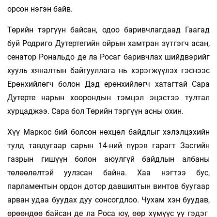
орсон нэгэн байв.
Төрийн тэргүүн байсан, одоо баривчлагдаад Гаагад
буй Родриго Дутертегийн ойрын хамтран зүтгэгч асан,
сенатор Рональдо де ла Росаг баривчлах шийдвэрийг
хууль хяналтын байгууллага нь хэрэгжүүлэх гэснээс
Ерөнхийлөгч болон Дэд ерөнхийлөгч хатагтай Сара
Дутерте нарын хоорондын тэмцэл эцэстээ тултал
хурцаджээ. Сара бол Төрийн тэргүүн асны охин.
Хүү Маркос бий болсон нөхцөл байдлыг хэлэлцэхийн
тулд тавдугаар сарын 14-ний пүрэв гарагт Засгийн
газрын гишүүн болон аюулгүй байдлын албаны
төлөөлөлтэй уулзсан байна. Хаа нэгтээ бус,
парламентын ордон дотор давшилтын винтов буугаар
арван удаа буудах дуу сонсогдлоо. Чухам хэн буудав,
өрөөндөө байсан де ла Роса юу, өөр хүмүүс үү гэдэг