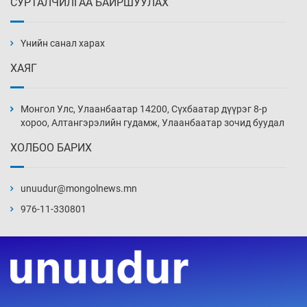
СУРТАЛЧИЛГАА БАЙРШУУЛАХ
АНУ-ын Цэргийн кибер командлалаын
ажилтнууд амиа хорлох явдал эрс
нэмэгджээ
Үнийн санал харах
Уржигдар 13 цаг 52 мин
ХАЯГ
Монголын шигшээ Хонконгийн багийг ялж,
эхний хожлоо авлаа
Монгол Улс, Улаанбаатар 14200, Сүхбаатар дүүрэг 8-р
Уржигдар 13 цаг 30 мин
хороо, Алтангэрэлийн гудамж, Улаанбаатар зочид буудал
ХОЛБОО БАРИХ
Техникийн өндөр үзүүлэлттэй агаарын хөлөг
худалдан авах хүсэлтээ уламжлав
unuudur@mongolnews.mn
Уржигдар 13 цаг 00 мин
976-11-330801
“Шатахууны бус, бодлогын хомсдол
нүүрлээд байна”
Уржигдар 12 цаг 30 мин
Дөрвөн чиглэлд шөнийн автобус иргэдэд