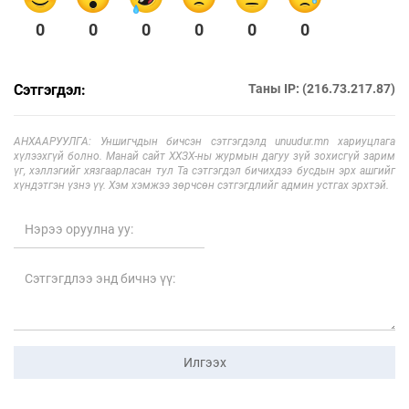
0
0
0
0
0
0
Сэтгэгдэл:
Таны IP: (216.73.217.87)
АНХААРУУЛГА: Уншигчдын бичсэн сэтгэгдэлд unuudur.mn хариуцлага
хүлээхгүй болно. Манай сайт ХХЗХ-ны журмын дагуу зүй зохисгүй зарим
үг, хэллэгийг хязгаарласан тул Та сэтгэгдэл бичихдээ бусдын эрх ашгийг
хүндэтгэн үзнэ үү. Хэм хэмжээ зөрчсөн сэтгэгдлийг админ устгах эрхтэй.
Илгээх