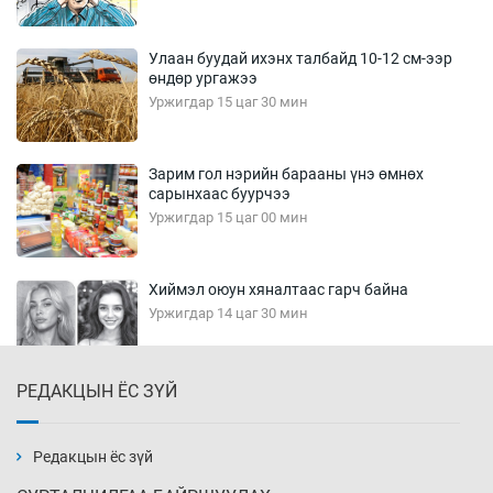
Улаан буудай ихэнх талбайд 10-12 см-ээр
өндөр ургажээ
Уржигдар 15 цаг 30 мин
Зарим гол нэрийн барааны үнэ өмнөх
сарынхаас буурчээ
Уржигдар 15 цаг 00 мин
Хиймэл оюун хяналтаас гарч байна
Уржигдар 14 цаг 30 мин
РЕДАКЦЫН ЁС ЗҮЙ
Эмэгтэйчүүд Бээжин, эрэгтэйчүүд Японд
бэлтгэл базаахаар хилийн дээс алхлаа
Уржигдар 14 цаг 00 мин
Редакцын ёс зүй