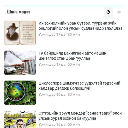
Шинэ мэдээ
Их зохиолчийн уран бүтээл, туурвил зүйн
онцлогийг олон улсын судлаачид хэлэлцлээ
Уржигдар 17 цаг 30 мин
19 байршилд цахилгаан автомашин
цэнэглэх станц байгууллаа
Уржигдар 17 цаг 00 мин
Циклоспора шимэгчээс үүдэлтэй гэдэсний
халдвар дэгдэж болзошгүй
Уржигдар 16 цаг 30 мин
Сэтгэцийн эрүүл мэндэд “санаа тавих” олон
улсын хурал зохион байгуулна
Уржигдар 16 цаг 00 мин