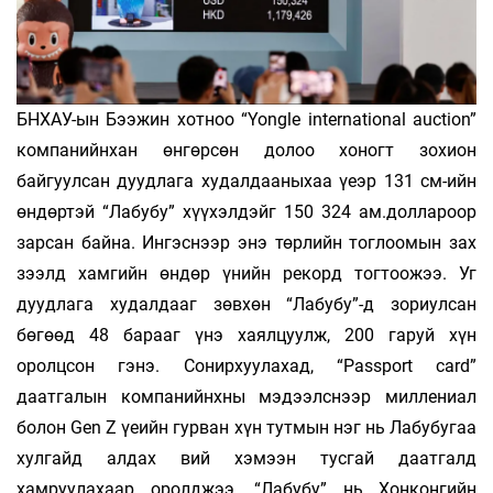
БНХАУ-ын Бээжин хотноо “Yongle international auction”
компанийнхан өнгөрсөн долоо хоногт зохион
байгуулсан дуудлага худалдааныхаа үеэр 131 см-ийн
өндөртэй “Лабубу” хүүхэлдэйг 150 324 ам.доллароор
зарсан байна. Ингэснээр энэ төрлийн тоглоомын зах
зээлд хамгийн өндөр үнийн рекорд тогтоожээ. Уг
дуудлага худалдааг зөвхөн “Лабубу”-д зориулсан
бөгөөд 48 барааг үнэ хаялцуулж, 200 гаруй хүн
оролцсон гэнэ. Сонирхуулахад, “Passport сard”
даатгалын компанийнхны мэдээлснээр миллениал
болон Gen Z үеийн гурван хүн тутмын нэг нь Лабубугаа
хулгайд алдах вий хэмээн тусгай даатгалд
хамруулахаар оролджээ. “Лабубу” нь Хонконгийн