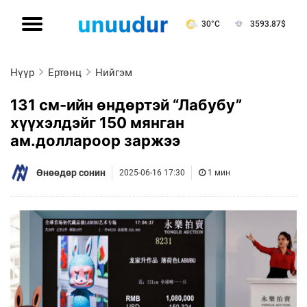
30°C
3593.87
$
Нүүр
Ертөнц
Нийгэм
131 см-ийн өндөртэй “Лабубу”
хүүхэлдэйг 150 мянган
ам.доллароор заржээ
Өнөөдөр сонин
2025-06-16 17:30
1 мин