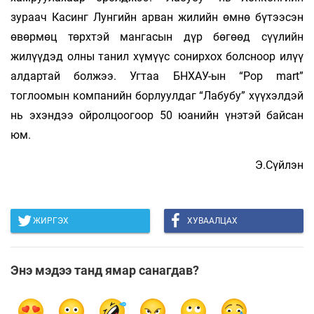
зураач Касинг Лунгийн арван жилийн өмнө бүтээсэн
өвөрмөц төрхтэй мангасын дүр бөгөөд сүүлийн
жилүүдэд олны танил хүмүүс сонирхох болсноор илүү
алдартай болжээ. Угтаа БНХАУ-ын “Pop mart”
тоглоомын компанийн борлуулдаг “Лабубу” хүүхэлдэй
нь эхэндээ ойролцоогоор 50 юанийн үнэтэй байсан
юм.
Э.Сүйлэн
ЖИРГЭХ
ХУВААЛЦАХ
Энэ мэдээ танд ямар санагдав?