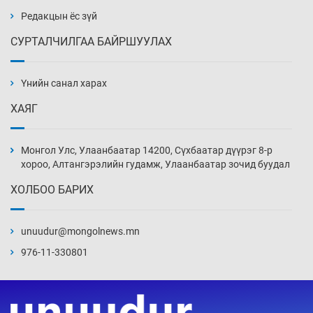
Өчигдөр 14 цаг 00 мин
Редакцын ёс зүй
СУРТАЛЧИЛГАА БАЙРШУУЛАХ
АНУ-ын Цэргийн кибер командлалаын
ажилтнууд амиа хорлох явдал эрс
нэмэгджээ
Үнийн санал харах
Өчигдөр 13 цаг 52 мин
ХАЯГ
Монголын шигшээ Хонконгийн багийг ялж,
эхний хожлоо авлаа
Монгол Улс, Улаанбаатар 14200, Сүхбаатар дүүрэг 8-р
Өчигдөр 13 цаг 30 мин
хороо, Алтангэрэлийн гудамж, Улаанбаатар зочид буудал
ХОЛБОО БАРИХ
Техникийн өндөр үзүүлэлттэй агаарын хөлөг
худалдан авах хүсэлтээ уламжлав
unuudur@mongolnews.mn
Өчигдөр 13 цаг 00 мин
976-11-330801
“Шатахууны бус, бодлогын хомсдол
нүүрлээд байна”
Өчигдөр 12 цаг 30 мин