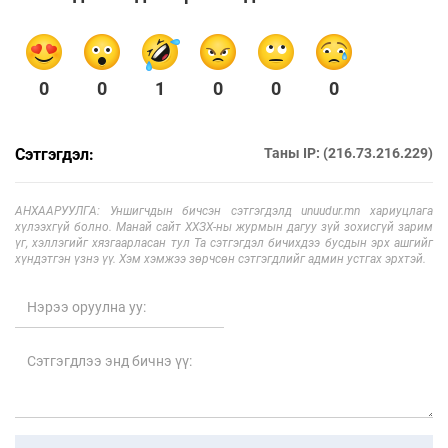
0
0
1
0
0
0
Сэтгэгдэл:
Таны IP: (216.73.216.229)
АНХААРУУЛГА: Уншигчдын бичсэн сэтгэгдэлд unuudur.mn хариуцлага
хүлээхгүй болно. Манай сайт ХХЗХ-ны журмын дагуу зүй зохисгүй зарим
үг, хэллэгийг хязгаарласан тул Та сэтгэгдэл бичихдээ бусдын эрх ашгийг
хүндэтгэн үзнэ үү. Хэм хэмжээ зөрчсөн сэтгэгдлийг админ устгах эрхтэй.