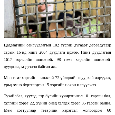
Цагдаагийн байгууллагын 102 тусгай дугаарт дөрөвдүгээр
сарын 16-нд нийт 2004 дуудлага иржээ. Нийт дуудлагын
1617 зөрчлийн шинжтэй, 98 гэмт хэргийн шинжтэй
дуудлага, мэдээлэл байсан аж.
Мөн гэмт хэргийн шинжтэй 72 үйлдлийг шуурхай илрүүлж,
урьд өмнө бүртгэгдсэн 15 хэргийг нөхөн илрүүлжээ.
Тухайлбал, хүүхэд, гэр бүлийн хүчирхийлэл 101 гарсан бол,
хулгайн хэрэг 22, хүний биед халдах хэрэг 35 гарсан байна.
Мөн согтуугаар тээврийн хэрэгсэл жолоодсон 60