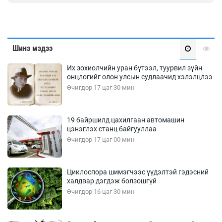
Шинэ мэдээ
Их зохиолчийн уран бүтээл, туурвил зүйн
онцлогийг олон улсын судлаачид хэлэлцлээ
Өчигдөр 17 цаг 30 мин
19 байршилд цахилгаан автомашин
цэнэглэх станц байгууллаа
Өчигдөр 17 цаг 00 мин
Циклоспора шимэгчээс үүдэлтэй гэдэсний
халдвар дэгдэж болзошгүй
Өчигдөр 16 цаг 30 мин