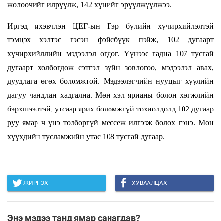
жолоочийг илрүүлж, 142 хүнийг эрүүлжүүлжээ.
Иргэд ихэвчлэн ЦЕГ-ын Гэр бүлийн хүчирхийлэлтэй
тэмцэх хэлтэс гэсэн фэйсбүүк пэйж, 102 дугаарт
хүчирхийллийн мэдээлэл өгдөг. Үүнээс гадна 107 тусгай
дугаарт холбогдож сэтгэл зүйн зөвлөгөө, мэдээлэл авах,
дуудлага өгөх боломжтой. Мэдээлэгчийн нууцыг хуулийн
дагуу чандлан хадгална. Мөн хэл ярианы болон хөгжлийн
бэрхшээлтэй, утсаар ярих боломжгүй тохиолдолд 102 дугаар
руу ямар ч үнэ төлбөргүй мессеж илгээж болох гэнэ. Мөн
хүүхдийн тусламжийн утас 108 тусгай дугаар.
ЖИРГЭХ
ХУВААЛЦАХ
Энэ мэдээ танд ямар санагдав?