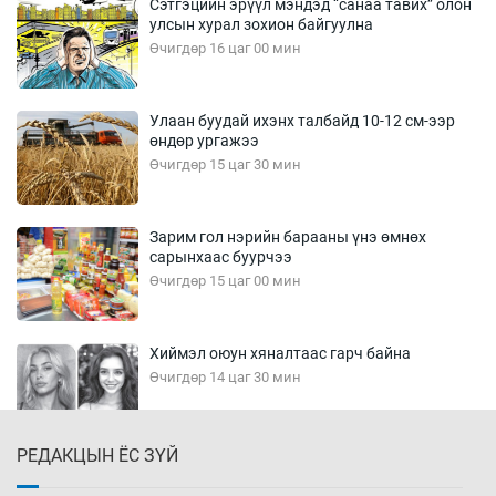
Сэтгэцийн эрүүл мэндэд “санаа тавих” олон
улсын хурал зохион байгуулна
Өчигдөр 16 цаг 00 мин
Улаан буудай ихэнх талбайд 10-12 см-ээр
өндөр ургажээ
Өчигдөр 15 цаг 30 мин
Зарим гол нэрийн барааны үнэ өмнөх
сарынхаас буурчээ
Өчигдөр 15 цаг 00 мин
Хиймэл оюун хяналтаас гарч байна
Өчигдөр 14 цаг 30 мин
РЕДАКЦЫН ЁС ЗҮЙ
Эмэгтэйчүүд Бээжин, эрэгтэйчүүд Японд
бэлтгэл базаахаар хилийн дээс алхлаа