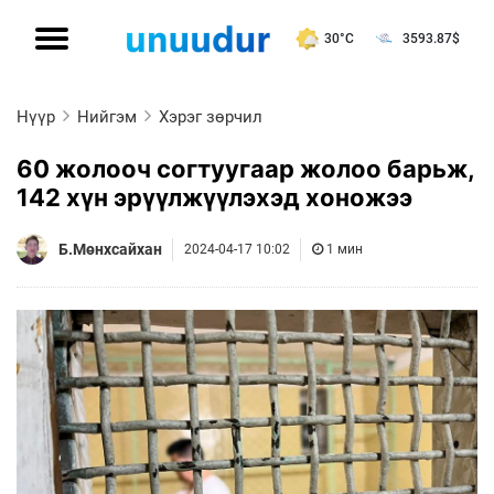
30°C
3593.87
$
Нүүр
Нийгэм
Хэрэг зөрчил
60 жолооч согтуугаар жолоо барьж,
142 хүн эрүүлжүүлэхэд хоножээ
Б.Мөнхсайхан
2024-04-17 10:02
1 мин