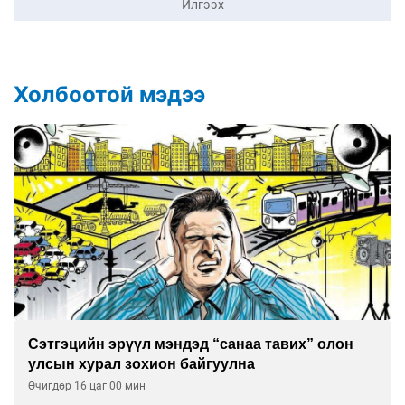
Илгээх
Холбоотой мэдээ
Сэтгэцийн эрүүл мэндэд “санаа тавих” олон
улсын хурал зохион байгуулна
Өчигдөр 16 цаг 00 мин