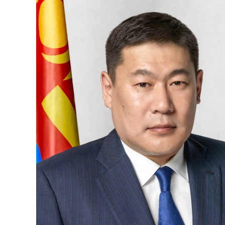
126-гийн НЭГ
Ертөнц
Спорт
Нийгэм
Бөх
Техник технологи
Сагсан бөмбөг
Шинжлэх ухаан
Хөлбөмбөг
Сонин хачин
Олимпын төрөл
Дэлхийн монгол
Тулааны спорт
Олимпын бус төр