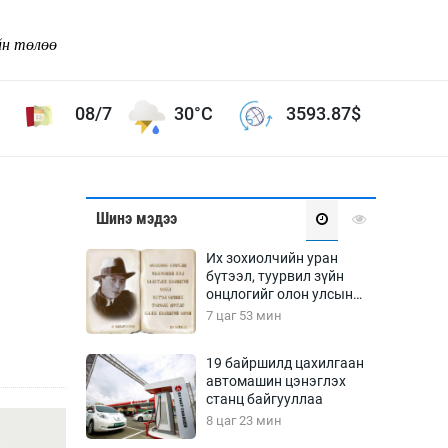
йн төлөө
08/7
30°C
3593.87
$
Соёл урлаг
Шинэ мэдээ
ой хөгжлийн зорилго -
Сонгодог урлаг
Их зохиолчийн уран
Ардын урлаг
бүтээл, туурвил зүйн
онцлогийг олон улсын
Дүрслэх урлаг
судлаачид хэлэлцлээ
7 цаг 53 мин
Өв соёл
таг
Кино урлаг
19 байршилд цахилгаан
автомашин цэнэглэх
 орчин
Цирк
станц байгууллаа
ол
8 цаг 23 мин
Рок поп, хип хоп
энд