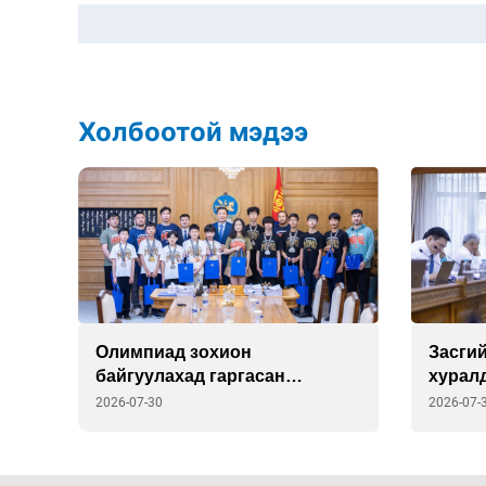
Холбоотой мэдээ
г
Олимпиад зохион
Засгий
байгуулахад гаргасан
хурал
”
зардлыг улсаас шийдэж
2026-07-30
2026-07-
өгөхөөр болов