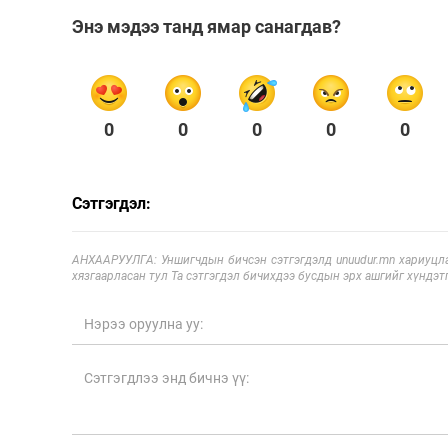
Энэ мэдээ танд ямар санагдав?
0
0
0
0
0
Сэтгэгдэл:
АНХААРУУЛГА: Уншигчдын бичсэн сэтгэгдэлд unuudur.mn хариуцла
хязгаарласан тул Та сэтгэгдэл бичихдээ бусдын эрх ашгийг хүндэтг