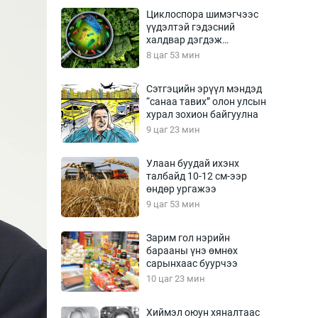
Урлагтай яриа
Циклоспора шимэгчээс
өрчил
үүдэлтэй гэдэсний
халдвар дэгдэж
энд-Эрхэм баян
болзошгүй
8 цаг 53 мин
Сэтгэцийн эрүүл мэндэд
“санаа тавих” олон улсын
хүний үг
хурал зохион байгуулна
9 цаг 23 мин
Улаан буудай ихэнх
талбайд 10-12 см-ээр
ага
Бусад
өндөр ургажээ
9 цаг 53 мин
Фото
сурвалжлагч
Видео
Зарим гол нэрийн
Инфографик
барааны үнэ өмнөх
сарынхаас буурчээ
Санал асуулга
10 цаг 23 мин
Хиймэл оюун хяналтаас