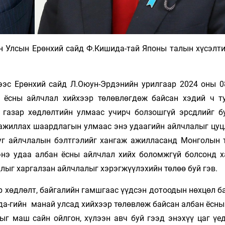
н Улсын Ерөнхий сайд Ф.Кишида-тай Японы талын хүсэлти
ээс Ерөнхий сайд Л.Оюун-Эрдэнийн урилгаар 2024 оны 0
 ёсны айлчлал хийхээр төлөвлөгдөж байсан хэдий ч т
газар хөдлөлтийн улмаас учирч болзошгүй эрсдлийг бу
 ажиллах шаардлагын улмаас энэ удаагийн айлчлалыг цуц
уг айлчлалын бэлтгэлийг хангаж ажилласанд Монголын 
энэ удаа албан ёсны айлчлал хийх боломжгүй болсонд 
лыг харгалзан айлчлалыг хэрэгжүүлэхийн төлөө буй гэв.
р хөдлөлт, байгалийн гамшгаас үүдсэн дотоодын нөхцөл б
да-гийн манай улсад хийхээр төлөвлөж байсан албан ёсны
ыг маш сайн ойлгон, хүлээн авч буй гээд энэхүү цаг үе