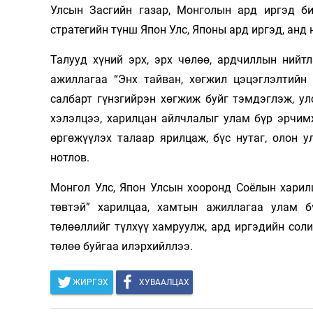
Улсын Засгийн газар, Монголын ард иргэд бид
стратегийн түнш Япон Улс, Японы ард иргэд, анд 
Талууд хүний эрх, эрх чөлөө, ардчиллын нийт
ажиллагаа “Энх тайван, хөгжил цэцэглэлтийн 
салбарт гүнзгийрэн хөгжиж буйг тэмдэглэж, у
хэлэлцээ, харилцан айлчлалыг улам бүр эрчим
өргөжүүлэх талаар ярилцаж, бүс нутаг, олон 
нотлов.
Монгол Улс, Япон Улсын хооронд Соёлын харил
төвтэй” харилцаа, хамтын ажиллагаа улам 
төлөөллийг түлхүү хамруулж, ард иргэдийн сол
төлөө буйгаа илэрхийллээ.
ЖИРГЭХ
ХУВААЛЦАХ