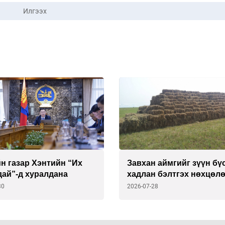
Илгээх
н газар Хэнтийн “Их
Завхан аймгийг зүүн бү
дай”-д хуралдана
хадлан бэлтгэх нөхцөл
хангана
30
2026-07-28