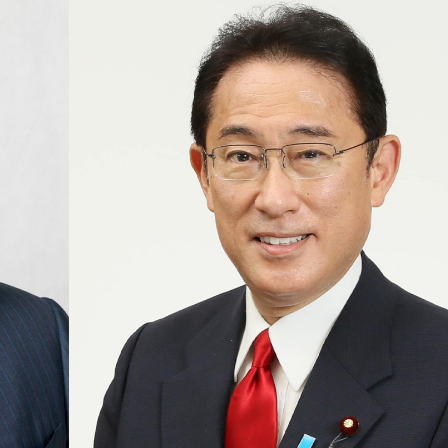
Ханш
Хэрэг з
Эрэлттэй мэдээ
Эрүүл м
Хууль ёс
Хүмүүс
Албаны 
Бусад
Life style
Ярилцл
Зөвлөгөө
Хоймор
Өнөөдрийн тухай
Уншигч-
өл