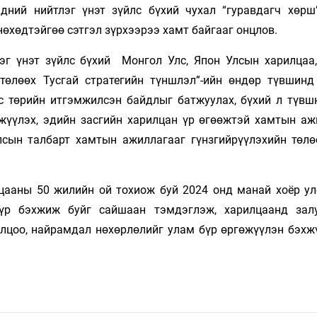
ний нийтлэг үнэт зүйлс бүхий чухал “гуравдагч хөрш”
нөхөдтэйгөө сэтгэл зүрхээрээ хамт байгааг онцлов.
лэг үнэт зүйлс бүхий Монгол Улс, Япон Улсын харилцаа
төлөөх Тусгай стратегийн түншлэл”-ийн өндөр түвшинд
лс төрийн итгэмжилсэн байдлыг батжуулах, бүхий л түвш
жүүлэх, эдийн засгийн харилцан үр өгөөжтэй хамтын аж
улсын талбарт хамтын ажиллагааг гүнзгийрүүлэхийн төлө
цааны 50 жилийн ой тохиож буй 2024 онд манай хоёр ул
бүр бэхжиж буйг сайшаан тэмдэглэж, харилцаанд зал
илцоо, найрамдал нөхөрлөлийг улам бүр өргөжүүлэн бэхж