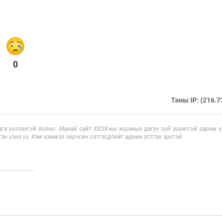
0
Таны IP: (216.7
га хүлээхгүй болно. Манай сайт ХХЗХ-ны журмын дагуу зүй зохисгүй зарим үг
эн үзнэ үү. Хэм хэмжээ зөрчсөн сэтгэгдлийг админ устгах эрхтэй.