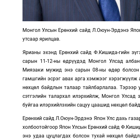
Олимп 2024
Монгол Улсын Ерөнхий сайд Л.Оюун-Эрдэнэ Япо
утсаар ярилцав.
Ярианы эхэнд Ерөнхий сайд Ф.Кишида-гийн зүг
сарын 11-12-ны өдрүүдэд Монгол Улсад албан
Миязаки мужид энэ сарын 08-ны өдөр болсон 
гамшгийн эсрэг авах арга хэмжээг хэрэгжүүлж
нөхцөл байдлын талаар тайлбарлалаа. Тэрээр 
сэтгэлийн талархал илэрхийлж, Монгол Улсад 
буйгаа илэрхийлэхийн сацуу цаашид нөхцөл байд
Ерөнхий сайд Л.Оюун-Эрдэнэ Япон Улс дахь газа
холбоотойгоор Япон Улсын Ерөнхий сайд Ф.Киши
энэ удаа цуцлагдах болсон тухай нөхцөл байдл