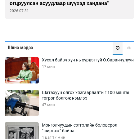
огцруулсан асуудлаар шүүхэд хандана”
2026-07-31
Шинэ мэдээ
Хүсэл байвч хүч нь хүрдэггүй О.Саранчулуун
17 мин
Шатахуун олгох хязгаарлалтыг 100 мянган
төгрөг болгож нэмлээ
47 мин
Монголчуудын сэтгэлийн боловсрол
“ширгэж” байна
1 цаг 17 мин