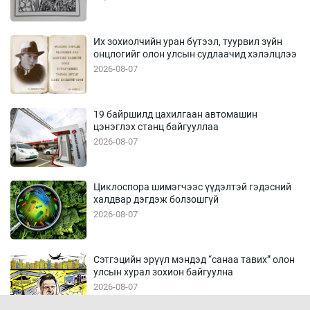
Их зохиолчийн уран бүтээл, туурвил зүйн
онцлогийг олон улсын судлаачид хэлэлцлээ
2026-08-07
19 байршилд цахилгаан автомашин
цэнэглэх станц байгууллаа
2026-08-07
Циклоспора шимэгчээс үүдэлтэй гэдэсний
халдвар дэгдэж болзошгүй
2026-08-07
Сэтгэцийн эрүүл мэндэд “санаа тавих” олон
улсын хурал зохион байгуулна
2026-08-07