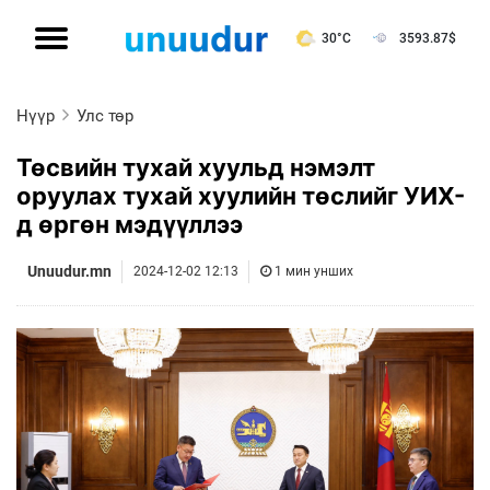
30°C
3593.87
$
Нүүр
Улс төр
Төсвийн тухай хуульд нэмэлт
оруулах тухай хуулийн төслийг УИХ-
д өргөн мэдүүллээ
Unuudur.mn
2024-12-02 12:13
1 мин унших