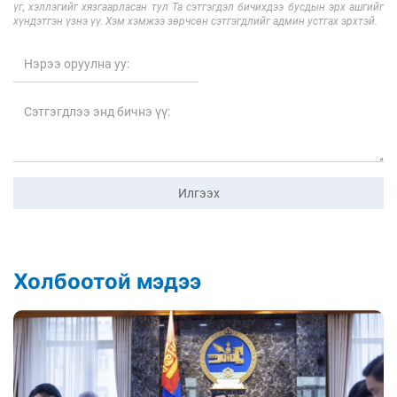
үг, хэллэгийг хязгаарласан тул Та сэтгэгдэл бичихдээ бусдын эрх ашгийг
хүндэтгэн үзнэ үү. Хэм хэмжээ зөрчсөн сэтгэгдлийг админ устгах эрхтэй.
Илгээх
Холбоотой мэдээ