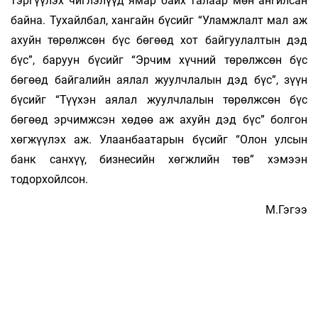
тэргүүлэх чиглэлүүд ямар байх талаар мөн ангилсан
байна. Ту­­хайлбал, хангайн бүсийг “Уламжлалт мал аж
ахуйн төрөлжсөн бүс бөгөөд хот бай­­гуулалтын дэд
бүс”, баруун бүсийг “Эрчим хүчний төрөлжсөн бүс
бөгөөд байгалийн аялал жуулчлалын дэд бүс”, зүүн
бүсийг “Түүхэн аялал жуулчлалын төрөлж­сөн бүс
бөгөөд эрчимжсэн хөдөө аж ахуйн дэд бүс” болгон
хөгжүүлэх аж. Улаан­баатарын бүсийг “Олон улсын
банк санхүү, бизнесийн хөгжлийн төв” хэмээн
тодорхойлсон.
М.Гэгээ