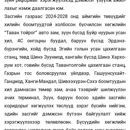
зүйн реформыг хэ­рэг­­жүүлэхэд дэмжлэг үзүүлж ажил­
ла­хыг нэмж даалгасан юм.
Зас­гийн газраас 2024-2028 онд айм­гийн төвүүдийг
хилийн боомтуудтой хол­­босон бүсчилсэн хөгжлийн
“Таван той­рог” авто зам, зүүн бүсэд Буйр нуурын усан
хил, 4С онгоцны буудал, баруун бүсэд Эр­дэнэ­
бүрэнгийн, хойд бүсэд Эгийн го­лын усан цахилгаан
станц, төвд Ши­нэ Зуунмод, хангайн бүсэд Шинэ Хар­хо­
рум хот, говийн бүсэд Тавантолгойн цахилгаан станц,
Газрын тос боловсруулах үйлдвэр, Гашуунсухайт-
Ганцмод, Ханги-Мандал, Шивээхүрэн-Сэхэ боомтуудын
хил дамнасан төмөр зам, ачаа тээврийг шил­жүүлэн
ачих терминал, Зүүн, ба­руун босоо эдийн засгийн
коридорыг хөг­жүүлэх төслүүд зэрэг бүсийн нийгэм,
эдийн засгийг дэмжсэн бүтээн байгуулалт хийж
хэрэгжүүлэхээр төлөвлөсөн. Бүсүү­дийн хөгжлийн