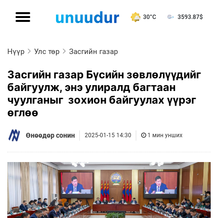
30°C
3593.87
$
Нүүр
Улс төр
Засгийн газар
Засгийн газар Бүсийн зөвлөлүүдийг
байгуулж, энэ улиралд багтаан
чуулганыг зохион байгуулах үүрэг
өглөө
Өнөөдөр сонин
2025-01-15 14:30
1 мин унших