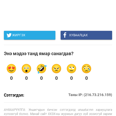
ЖИРГЭХ
ХУВААЛЦАХ
Энэ мэдээ танд ямар санагдав?
0
0
0
0
0
0
Сэтгэгдэл:
Таны IP: (216.73.216.159)
АНХААРУУЛГА: Уншигчдын бичсэн сэтгэгдэлд unuudur.mn хариуцлага
хүлээхгүй болно. Манай сайт ХХЗХ-ны журмын дагуу зүй зохисгүй зарим