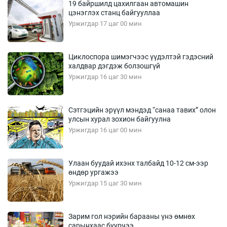
19 байршилд цахилгаан автомашин
цэнэглэх станц байгууллаа
Уржигдар 17 цаг 00 мин
Циклоспора шимэгчээс үүдэлтэй гэдэсний
халдвар дэгдэж болзошгүй
Уржигдар 16 цаг 30 мин
Сэтгэцийн эрүүл мэндэд “санаа тавих” олон
улсын хурал зохион байгуулна
Уржигдар 16 цаг 00 мин
Улаан буудай ихэнх талбайд 10-12 см-ээр
өндөр ургажээ
Уржигдар 15 цаг 30 мин
Зарим гол нэрийн барааны үнэ өмнөх
сарынхаас буурчээ