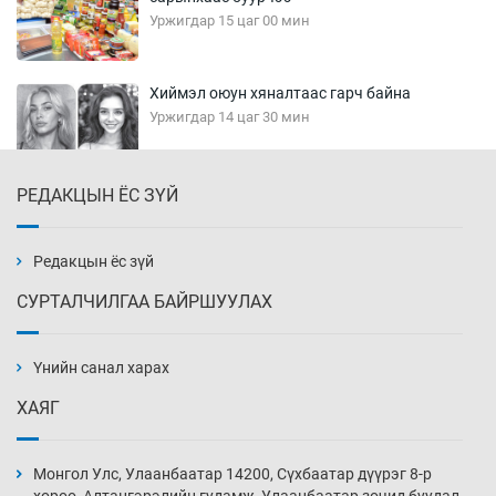
Уржигдар 15 цаг 00 мин
Хиймэл оюун хяналтаас гарч байна
Уржигдар 14 цаг 30 мин
РЕДАКЦЫН ЁС ЗҮЙ
Эмэгтэйчүүд Бээжин, эрэгтэйчүүд Японд
бэлтгэл базаахаар хилийн дээс алхлаа
Уржигдар 14 цаг 00 мин
Редакцын ёс зүй
СУРТАЛЧИЛГАА БАЙРШУУЛАХ
АНУ-ын Цэргийн кибер командлалаын
ажилтнууд амиа хорлох явдал эрс
нэмэгджээ
Үнийн санал харах
Уржигдар 13 цаг 52 мин
ХАЯГ
Монголын шигшээ Хонконгийн багийг ялж,
эхний хожлоо авлаа
Монгол Улс, Улаанбаатар 14200, Сүхбаатар дүүрэг 8-р
Уржигдар 13 цаг 30 мин