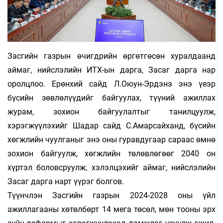
Засгийн газрын өчигдрийн өргөт­гө­сөн хуралдаанд
аймаг, нийслэлийн ИТХ-ын дарга, Засаг дарга нар
оролцлоо. Ерөн­хий сайд Л.Оюун-Эрдэнэ энэ үеэр
бүсийн зөвлөлүүдийг байгуулах, түүний ажил­лах
журам, зохион байгуулалтыг танил­цуулж,
хэрэгжүүлэхийг Шадар сайд С.Амар­сай­ханд, бүсийн
хөгжлийн чуул­ганыг энэ оны гуравдугаар сараас өмнө
зохион бай­гуулж, хөгжлийн төлөвлөгөөг 2040 он
хүртэл боловсруулж, хэлэлцэхийг аймаг, нийслэлийн
Засаг дарга нарт үүрэг болгов.
Түүнчлэн Засгийн газрын 2024-2028 оны үйл
ажиллагааны хөтөлбөрт 14 мега төсөл, мөн тооны эрх