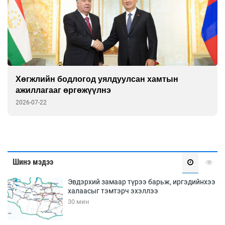
Хөгжлийн бодлогод уялдуулсан хамтын
ажиллагааг өргөжүүлнэ
2026-07-22
Шинэ мэдээ
Эвдэрхий замаар түрээ барьж, иргэдийнхээ
халаасыг тэмтэрч эхэллээ
30 мин