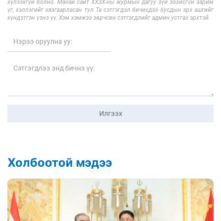
хүлээхгүй болно. Манай сайт ХХЗХ-ны журмын дагуу зүй зохисгүй зарим
үг, хэллэгийг хязгаарласан тул Та сэтгэгдэл бичихдээ бусдын эрх ашгийг
хүндэтгэн үзнэ үү. Хэм хэмжээ зөрчсөн сэтгэгдлийг админ устгах эрхтэй.
Илгээх
Холбоотой мэдээ