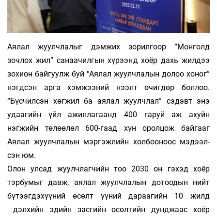
Аялал жуулчлалыг дэмжих зорилгоор “Мон­голд
зочлох жил” санаачилгын хүрээнд хоёр дахь жилдээ
зохион байгуулж буй “Ая­лал жуулчлалын долоо хоног”
нэгдсэн арга хэм­жээний нээлт өчиг­дөр боллоо.
“Бүсчилсэн хөг­жил ба аялал жуулч­лал” сэдэвт энэ
удаагийн үйл ажиллагаанд 400 га­руй аж ахуйн
нэгжийн тө­лөөлөл 600-гаад хүн орол­цож байгааг
Аялал жуулч­лалын мэргэжлийн хол­бооноос мэ­дээл­
сэн юм.
Олон улсад жуулчлагчийн тоо 2030 он гэ­хэд хоёр
тэрбумыг давж, аялал жуулчлалын дотоодын нийт
бүтээгдэхүүний өсөлт үүний дараагийн 10 жилд
дэлхийн эдийн засгийн өсөлтийн дунджаас хоёр