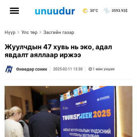
30°C
3593.93
$
Нүүр
Улс төр
Засгийн газар
Жуулчдын 47 хувь нь эко, адал
явдалт аяллаар иржээ
Өнөөдөр сонин
2025-02-11 13:30
1 мин унших