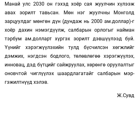
Манай улс 2030 он гэхэд хоёр сая жуулчин хүлээж
авах зорилт тавьсан. Мөн нэг жуулчны Монголд
зарцуулдаг мөнгөн дүн (дундаж нь 2000 ам.доллар)-г
хоёр дахин нэмэгдүүлж, салбарын ор­логыг найман
тэрбум ам.долларт хүргэх зорилт дэвшүүлээд буй.
Үүнийг хэрэгжүүлэхийн тулд бүсчилсэн хөгжлийг
дэмжих, нэгдсэн бод­лого, тө­лөв­лөгөө хэрэгжүүлэх,
инновац, дэд бүтцийг сайж­руулах, хөрөнгө оруулалтыг
оновч­той чиг­лүү­лэх шаардлагатайг салбарын мэр­
гэжилт­нүүд хэлэв.
Ж.Сувд