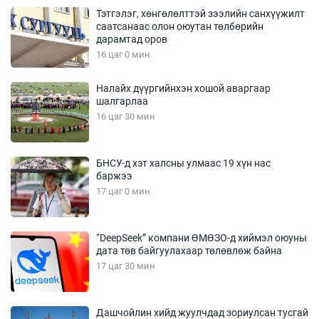
Тэтгэлэг, хөнгөлөлттэй зээлийн санхүүжилт
саатсанаас олон оюутан төлбөрийн
дарамтад оров
16 цаг 0 мин
Налайх дүүргийнхэн хошой аваргаар
шалгарлаа
16 цаг 30 мин
БНСУ-д хэт халсны улмаас 19 хүн нас
баржээ
17 цаг 0 мин
“DeepSeek” компани ӨМӨЗО-д хиймэл оюуны
дата төв байгуулахаар төлөвлөж байна
17 цаг 30 мин
Дашчойлин хийд жуулчдад зориулсан тусгай