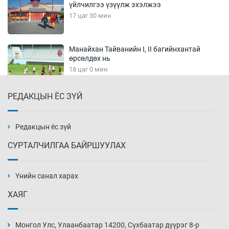
үйлчилгээ үзүүлж эхэлжээ
17 цаг 30 мин
Манайхан Тайванийн I, II багийнхантай
өрсөлдөх нь
18 цаг 0 мин
РЕДАКЦЫН ЁС ЗҮЙ
Тарвага хууль бусаар агнах зөрчил
буурсангүй
18 цаг 30 мин
Редакцын ёс зүй
СУРТАЛЧИЛГАА БАЙРШУУЛАХ
Х.Улам-Өрнөх байр урагшилж, долоод
жагсжээ
Үнийн санал харах
19 цаг 0 мин
ХАЯГ
Ж.Лхагвабат өсвөр үеийнхний ДАШТ-ийг
дэнсэлнэ
Монгол Улс, Улаанбаатар 14200, Сүхбаатар дүүрэг 8-р