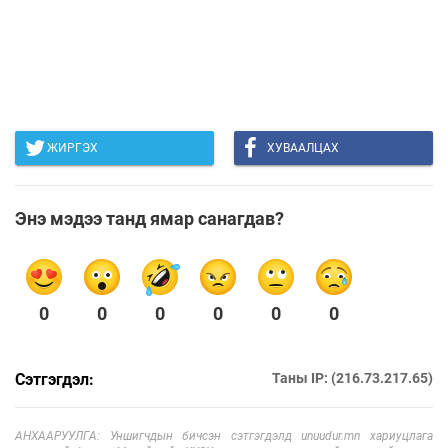
ЖИРГЭХ
ХУВААЛЦАХ
Энэ мэдээ танд ямар санагдав?
0
0
0
0
0
0
Сэтгэгдэл:
Таны IP: (216.73.217.65)
АНХААРУУЛГА: Уншигчдын бичсэн сэтгэгдэлд unuudur.mn хариуцлага