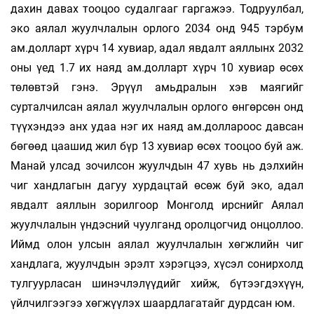
дахин давах тооцоо судалгааг гаргажээ. Тод­руулбал,
эко аялал жуулчлалын орлого 2034 онд 945 тэрбум
ам.долларт хүрч 14 хувиар, адал явдалт аяллынх 2032
оны үед 1.7 их наяд ам.долларт хүрч 10 хувиар өсөх
төлөвтэй гэнэ. Эрүүл амьдралын хэв маягийг
сурталчилсан аялал жуулчлалын ор­лого өнгөрсөн онд
түүхэндээ анх удаа нэг их наяд ам.доллароос давсан
бөгөөд цаашид жил бүр 13 хувиар өсөх тооцоо буй аж.
Манай улсад зо­чил­сон жуулчдын 47 хувь нь дэлхийн
чиг ханд­лагын дагуу хурдацтай өсөж буй эко, адал
явдалт аяллын зорилгоор Монголд ирснийг Аялал
жуулч­лалын үндэсний чуулганд оролцогчид онцоллоо.
Иймд олон улсын аялал жуулчлалын хөгжлийн чиг
хандлага, жуулчдын эрэлт хэрэгцээ, хүсэл со­нир­холд
тулгуурласан ши­нэчлэлүүдийг хийж, бү­тээгдэхүүн,
үйл­чил­гээгээ хөгжүүлэх шаард­ла­га­тайг дурд­сан юм.