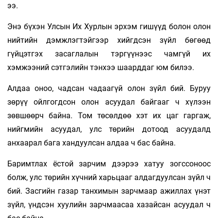
ээ.
Энэ бүхэн Улсын Их Хурлын эрхэм гишүүд болон олон
нийтийн дэмжлэгтэйгээр хийгдсэн зүйл бөгөөд
гүйцэтгэх засаглалын тэргүүнээс чамгүй их
хэмжээний сэтгэлийн тэнхээ шаарддаг юм билээ.
Алдаа оноо, чадсан чадаагүй олон зүйл бий. Буруу
зөрүү ойлгогдсон олон асуудал байгааг ч хүлээн
зөвшөөрч байна. Том төсөлдөө хэт их цаг гаргаж,
нийгмийн асуудал, улс төрийн дотоод асуудалд
анхаарал бага хандуулсан алдаа ч бас байна.
Баримтлах ёстой зарчим дээрээ хатуу зогссоноос
болж, улс төрийн хүчний харьцааг алдагдуулсан зүйл ч
бий. Засгийн газар танхимын зарчмаар ажиллах үнэт
зүйл, үндсэн хуулийн зарчмаасаа хазайсан асуудал ч