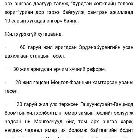
эрх ашгаас дээгүүр тавьж, “Хурдтай хөгжлийн төлөөх
зориг”уриан дор гэрээ байгуулж, хамтран ажиллаад
10 сарын хугацаа өнгөрч байна.
Жил хүрэхгүй хугацаанд,
· 60 гаруй жил яригдсан Эрдэнэбүрэнгийн усан
цахилгаан станцын төсөл,
· 30 жил яригдсан эрчим хүчний реформ,
· 28 жил гацсан Монгол-Францын хамтарсан ураны
төсөл,
· 20 гаруй жил улс төржсөн Гашуунсухайт-Ганцмод
боомтын хил холболтын төмөр замын төслийг эхлүүлж
чадсан нь Монголчууд бид том эрх ашгаа харж,
нэгдэж чадвал ямар их боломж байгаагийн бодит