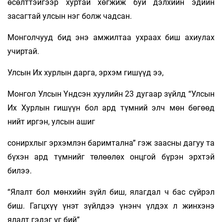
өсөлттэйгээр хуртай хөгжиж буй дэлхийн эдийн
засагтай улсын нэг болж чадсан.
Монголчууд бид энэ амжилтаа ухраах биш ахиулах
учиртай.
Улсын Их хурлын дарга, эрхэм гишүүд ээ,
Монгол Улсын Үндсэн хуулийн 23 дугаар зүйлд “Улсын
Их Хурлын гишүүн бол ард түмний элч мөн бөгөөд
нийт иргэн, улсын ашиг
сонирхлыг эрхэмлэн баримтална” гэж заасны дагуу та
бүхэн ард түмнийг төлөөлөх онцгой бүрэн эрхтэй
билээ.
“Ялалт бол мөнхийн зүйл биш, ялагдал ч бас сүйрэл
биш. Гагцхүү үнэт зүйлдээ үнэнч үлдэх л жинхэнэ
ялалт гэдэг үг бий”