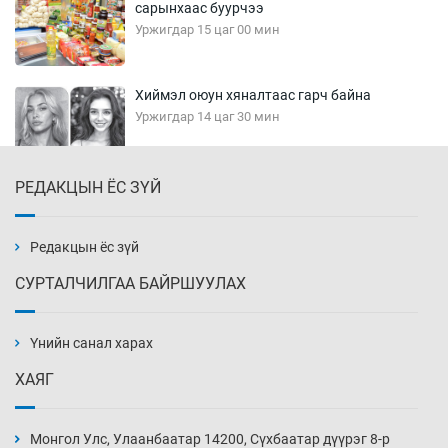
сарынхаас буурчээ
Уржигдар 15 цаг 00 мин
Хиймэл оюун хяналтаас гарч байна
Уржигдар 14 цаг 30 мин
РЕДАКЦЫН ЁС ЗҮЙ
Эмэгтэйчүүд Бээжин, эрэгтэйчүүд Японд
бэлтгэл базаахаар хилийн дээс алхлаа
Уржигдар 14 цаг 00 мин
Редакцын ёс зүй
СУРТАЛЧИЛГАА БАЙРШУУЛАХ
АНУ-ын Цэргийн кибер командлалаын
ажилтнууд амиа хорлох явдал эрс
нэмэгджээ
Үнийн санал харах
Уржигдар 13 цаг 52 мин
ХАЯГ
Монголын шигшээ Хонконгийн багийг ялж,
эхний хожлоо авлаа
Монгол Улс, Улаанбаатар 14200, Сүхбаатар дүүрэг 8-р