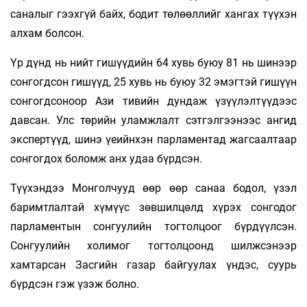
саналыг гээхгүй байх, бодит төлөөллийг хангах түүхэн
алхам болсон.
Үр дүнд нь нийт гишүүдийн 64 хувь буюу 81 нь шинээр
сонгогдсон гишүүд, 25 хувь нь буюу 32 эмэгтэй гишүүн
сонгогдсоноор Ази тивийн дундаж үзүүлэлтүүдээс
давсан. Улс төрийн уламжлалт сэтгэлгээнээс ангид
экспертүүд, шинэ үеийнхэн парламентад жагсаалтаар
сонгогдох боломж анх удаа бүрдсэн.
Түүхэндээ Монголчууд өөр өөр санаа бодол, үзэл
баримтлалтай хүмүүс зөвшилцөлд хүрэх сонгодог
парламентын сонгуулийн тогтолцоог бүрдүүлсэн.
Сонгуулийн холимог тогтолцоонд шилжсэнээр
хамтарсан Засгийн газар байгуулах үндэс, суурь
бүрдсэн гэж үзэж болно.