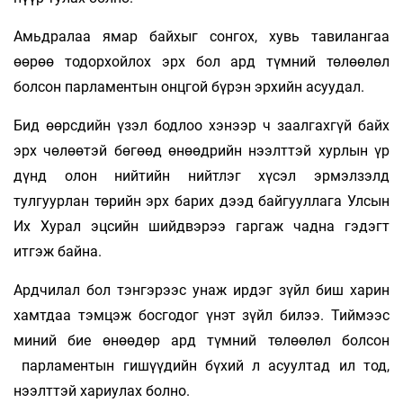
Амьдралаа ямар байхыг сонгох, хувь тавилангaa
өөрөө тодорхойлох эрх бол ард түмний төлөөлөл
болсон парламентын онцгой бүрэн эрхийн асуудал.
Бид өөрсдийн үзэл бодлоо хэнээр ч заалгахгүй байх
эрх чөлөөтэй бөгөөд өнөөдрийн нээлттэй хурлын үр
дүнд олон нийтийн нийтлэг хүсэл эрмэлзэлд
тулгуурлан төрийн эрх барих дээд байгууллага Улсын
Их Хурал эцсийн шийдвэрээ гаргаж чадна гэдэгт
итгэж байна.
Ардчилал бол тэнгэрээс унаж ирдэг зүйл биш харин
хамтдаа тэмцэж босгодог үнэт зүйл билээ. Тиймээс
миний бие өнөөдөр ард түмний төлөөлөл болсон
парламентын гишүүдийн бүхий л асуултад ил тод,
нээлттэй хариулах болно.