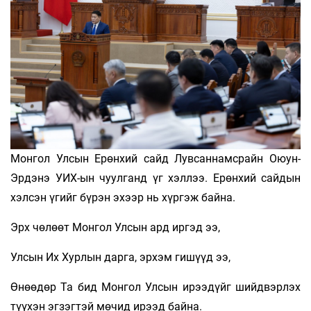
Монгол Улсын Ерөнхий сайд Лувсаннамсрайн Оюун-
Эрдэнэ УИХ-ын чуулганд үг хэллээ. Ерөнхий сайдын
хэлсэн үгийг бүрэн эхээр нь хүргэж байна.
Эрх чөлөөт Монгол Улсын ард иргэд ээ,
Улсын Их Хурлын дарга, эрхэм гишүүд ээ,
Өнөөдөр Та бид Монгол Улсын ирээдүйг шийдвэрлэх
түүхэн эгзэгтэй мөчид ирээд байна.