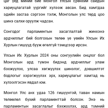
цаг үед миний бие Монгол Улсын Ерөнхий сайдын
хариуцлагатай үүргийг хүлээж авсан. Бид хамтдаа
эдийн засгаа сэргээн тэлж, Монголын улс төрд цоо
шинэ салхи оруулж чадсан.
Сонгодог парламентын засаглалтай жинхэнэ
ардчиллыг бий болгохын төлөө үе үеийн Улсын Их
Хурлын гишүүд бууж өгөлгүй тэмцсээр ирсэн.
Улсын Их Хурлын 2024 оны сонгуулийн онцлог бол
Монголын ард түмэн бидэнд ардчиллыг улам
бэхжүүлэх, улсаа хөгжүүлэх шинэлэг, дэвшилтэт
бодлогыг хэрэгжүүлэх эрх, хариуцлагыг хамтад нь
хүлээлгэсэн явдал юм.
Монгол Улс анх удаа 126 гишүүнтэй, таван намын
төлөөлөл бүхий парламенттай болсон. Энэ нь
парламентын засаглалыг бэхжүүлэх, ард түмний