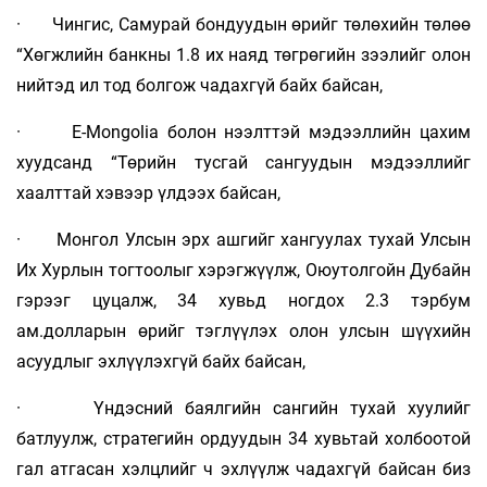
· Чингис, Самурай бондуудын өрийг төлөхийн төлөө
“Хөгжлийн банкны 1.8 их наяд төгрөгийн зээлийг олон
нийтэд ил тод болгож чадахгүй байх байсан,
· E-Mongolia болон нээлттэй мэдээллийн цахим
хуудсанд “Төрийн тусгай сангуудын мэдээллийг
хаалттай хэвээр үлдээх байсан,
· Монгол Улсын эрх ашгийг хангуулах тухай Улсын
Их Хурлын тогтоолыг хэрэгжүүлж, Оюутолгойн Дубайн
гэрээг цуцалж, 34 хувьд ногдох 2.3 тэрбум
ам.долларын өрийг тэглүүлэх олон улсын шүүхийн
асуудлыг эхлүүлэхгүй байх байсан,
· Үндэсний баялгийн сангийн тухай хуулийг
батлуулж, стратегийн ордуудын 34 хувьтай холбоотой
гал атгасан хэлцлийг ч эхлүүлж чадахгүй байсан биз