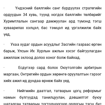
· Үндэсний баялгийн санг бүрдүүлэх стратегийн
ордуудын 34 хувь, түүнд ногдох баялгийн төлбөрийг
Хуримтлалын сангаар дамжуулан ард түмэнд тэгш
хуваарилах хэлцэл, бас тэмцэл ид үргэлжилж байх
үед,
· Ухаа худаг ордын асуудлыг Засгийн газраас өргөн
барьж, Улсын Их Хурлын ажлын хэсэг байгуулагдан
ажиллаж эхлээд долоо хоног болж байхад,
· Есдүгээр сард болох Оюутолгойн арбитрын
маргаан, Онтрегийн ордын хөрөнгө оруулалтын гэрээг
хийх ажил ид дундаа өрнөж байх үед,
· Нийгмийн даатгал, татварын цогц реформыг
намын бүлгүүдэд танилцуулан, дэвшилтэт буюу
шаталсан татварын тогтолцоогоор орлогын тэгш бус