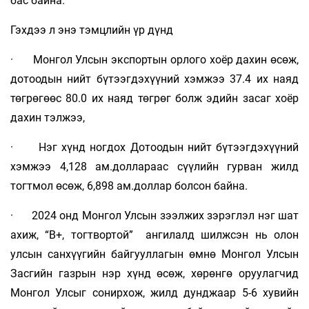
бас байна.
Гэхдээ л энэ тэмцлийн үр дүнд
· Монгол Улсын экспортын орлого хоёр дахин өсөж,
дотоодын нийт бүтээгдэхүүний хэмжээ 37.4 их наяд
төгрөгөөс 80.0 их наяд төгрөг болж эдийн засаг хоёр
дахин тэлжээ,
· Нэг хүнд ногдох Дотоодын нийт бүтээгдэхүүний
хэмжээ 4,128 ам.доллараас сүүлийн гурван жилд
тогтмол өсөж, 6,898 ам.доллар болсон байна.
· 2024 онд Монгол Улсын зээлжих зэрэглэл нэг шат
ахиж, “B+, тогтвортой” ангилалд шилжсэн нь олон
улсын санхүүгийн байгууллагын өмнө Монгол Улсын
Засгийн газрын нэр хүнд өсөж, хөрөнгө оруулагчид
Монгол Улсыг сонирхож, жилд дунджаар 5-6 хувийн