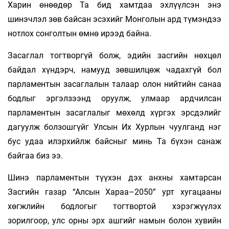
Харин өнөөдөр Та бид хамтдаа эхлүүлсэн энэ
шинэчлэл зөв байсан эсэхийг Монголын ард түмэндээ
нотлох сонголтын өмнө ирээд байна.
Засаглал тогтворгүй болж, эдийн засгийн нөхцөл
байдал хүндэрч, намууд зөвшилцөж чадахгүй бол
парламентын засаглалын талаар олон нийтийн санаа
бодлыг эргэлзээнд оруулж, улмаар ардчилсан
парламентын засаглалыг мөхөлд хүргэх эрсдэлийг
дагуулж болзошгүйг Улсын Их Хурлын чуулганд нэг
бус удаа илэрхийлж байсныг минь Та бүхэн санаж
байгаа биз ээ.
Шинэ парламентын түүхэн дэх анхны хамтарсан
Засгийн газар “Алсын Хараа–2050” урт хугацааны
хөгжлийн бодлогыг тогтвортой хэрэгжүүлэх
зорилгоор, улс орны эрх ашгийг намын болон хувийн