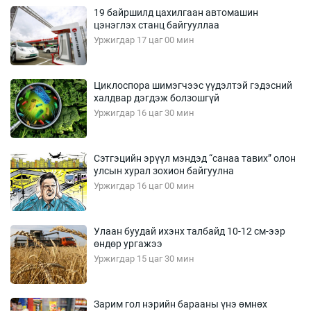
19 байршилд цахилгаан автомашин
цэнэглэх станц байгууллаа
Уржигдар 17 цаг 00 мин
Циклоспора шимэгчээс үүдэлтэй гэдэсний
халдвар дэгдэж болзошгүй
Уржигдар 16 цаг 30 мин
Сэтгэцийн эрүүл мэндэд “санаа тавих” олон
улсын хурал зохион байгуулна
Уржигдар 16 цаг 00 мин
Улаан буудай ихэнх талбайд 10-12 см-ээр
өндөр ургажээ
Уржигдар 15 цаг 30 мин
Зарим гол нэрийн барааны үнэ өмнөх