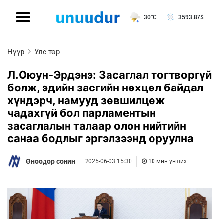
30°C
3593.87
$
Нүүр
Улс төр
Л.Оюун-Эрдэнэ: Засаглал тогтворгүй
болж, эдийн засгийн нөхцөл байдал
хүндэрч, намууд зөвшилцөж
чадахгүй бол парламентын
засаглалын талаар олон нийтийн
санаа бодлыг эргэлзээнд оруулна
Өнөөдөр сонин
2025-06-03 15:30
10 мин унших