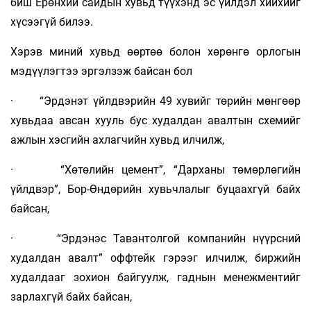
биш Ерөнхий сайдын хувьд түүхэнд эс үйлдэл хийхийг
хүсээгүй билээ.
Хэрэв миний хувьд өөртөө болон хөрөнгө орлогын
мэдүүлэгтээ эргэлзэж байсан бол
· “Эрдэнэт үйлдвэрийн 49 хувийг төрийн мөнгөөр
хувьдаа авсан хууль бус худалдан авалтын схемийг
ажлын хэсгийн ахлагчийн хувьд илчилж,
· “Хөтөлийн цемент”, “Дарханы төмөрлөгийн
үйлдвэр”, Бор-Өндөрийн хувьчлалыг буцаахгүй байх
байсан,
· “Эрдэнэс Тавантолгой компанийн нүүрсний
худалдан авалт” оффтейк гэрээг илчилж, биржийн
худалдааг зохион байгуулж, гаднын менежментийг
зарлахгүй байх байсан,