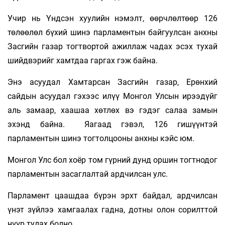
Учир нь Үндсэн хуулийн нэмэлт, өөрчлөлтөөр 126
төлөөлөл бүхий шинэ парламентын байгуулсан анхны
Засгийн газар тогтвортой ажиллаж чадах эсэх тухай
шийдвэрийг хамтдаа гаргах гэж байна.
Энэ асуудал Хамтарсан Засгийн газар, Ерөнхий
сайдын асуудал гэхээс илүү Монгол Улсын ирээдүйг
аль замаар, хаашаа хөтлөх вэ гэдэг салаа замын
эхэнд байна. Яагаад гэвэл, 126 гишүүнтэй
парламентын шинэ тогтолцооны анхны кэйс юм.
Монгол Улс бол хоёр том гүрний дунд оршин тогтнодог
парламентын засаглалтай ардчилсан улс.
Парламент цаашдаа бүрэн эрхт байдал, ардчилсан
үнэт зүйлээ хамгаалах гадна, дотны олон сорилттой
нүүр тулах болно.