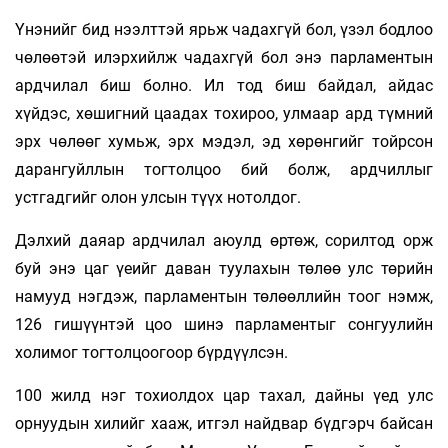
Үнэнийг бид нээлттэй ярьж чадахгүй бол, үзэл бодлоо
чөлөөтэй илэрхийлж чадахгүй бол энэ парламентын
ардчилал биш болно. Ил тод биш байдал, айдас
хүйдэс, хөшигний цаадах тохироо, улмаар ард түмний
эрх чөлөөг хумьж, эрх мэдэл, эд хөрөнгийг тойрсон
дарангуйллын тогтолцоо бий болж, ардчиллыг
устгадгийг олон улсын түүх нотолдог.
Дэлхий даяар ардчилал аюулд өртөж, сорилтод орж
буй энэ цаг үеийг даван туулахын төлөө улс төрийн
намууд нэгдэж, парламентын төлөөллийн тоог нэмж,
126 гишүүнтэй цоо шинэ парламентыг сонгуулийн
холимог тогтолцоогоор бүрдүүлсэн.
100 жилд нэг тохиолдох цар тахал, дайны үед улс
орнуудын хилийг хааж, итгэл найдвар бүдгэрч байсан