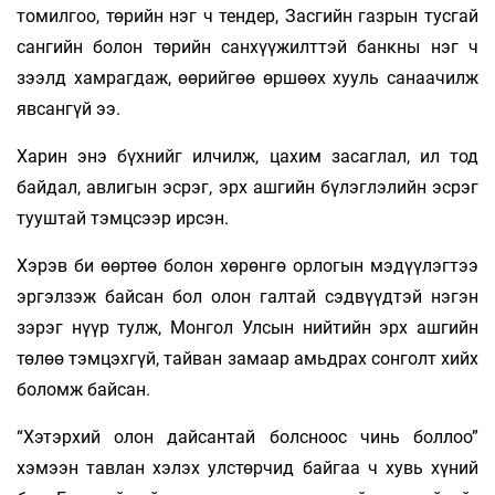
томилгоо, төрийн нэг ч тендер, Засгийн газрын тусгай
сангийн болон төрийн санхүүжилттэй банкны нэг ч
зээлд хамрагдаж, өөрийгөө өршөөх хууль санаачилж
явсангүй ээ.
Харин энэ бүхнийг илчилж, цахим засаглал, ил тод
байдал, авлигын эсрэг, эрх ашгийн бүлэглэлийн эсрэг
тууштай тэмцсээр ирсэн.
Хэрэв би өөртөө болон хөрөнгө орлогын мэдүүлэгтээ
эргэлзэж байсан бол олон галтай сэдвүүдтэй нэгэн
зэрэг нүүр тулж, Монгол Улсын нийтийн эрх ашгийн
төлөө тэмцэхгүй, тайван замаар амьдрах сонголт хийх
боломж байсан.
“Хэтэрхий олон дайсантай болсноос чинь боллоо”
хэмээн тавлан хэлэх улстөрчид байгаа ч хувь хүний