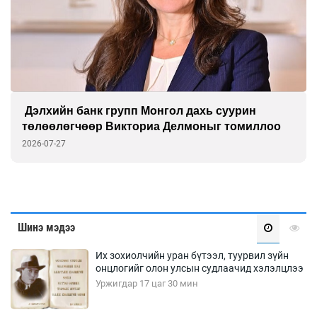
Дэлхийн банк групп Монгол дахь суурин
төлөөлөгчөөр Викториа Делмоныг томиллоо
2026-07-27
Шинэ мэдээ
Их зохиолчийн уран бүтээл, туурвил зүйн
онцлогийг олон улсын судлаачид хэлэлцлээ
Уржигдар 17 цаг 30 мин