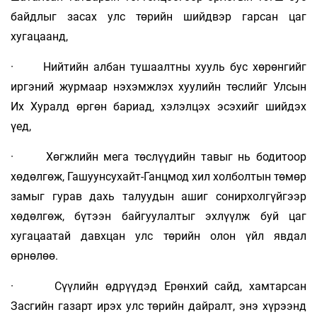
байдлыг засах улс төрийн шийдвэр гарсан цаг
хугацаанд,
· Нийтийн албан тушаалтны хууль бус хөрөнгийг
иргэний журмаар нэхэмжлэх хуулийн төслийг Улсын
Их Хуралд өргөн бариад, хэлэлцэх эсэхийг шийдэх
үед,
· Хөгжлийн мега төслүүдийн тавыг нь бодитоор
хөдөлгөж, Гашуунсухайт-Ганцмод хил холболтын төмөр
замыг гурав дахь талуудын ашиг сонирхолгүйгээр
хөдөлгөж, бүтээн байгуулалтыг эхлүүлж буй цаг
хугацаатай давхцан улс төрийн олон үйл явдал
өрнөлөө.
· Сүүлийн өдрүүдэд Ерөнхий сайд, хамтарсан
Засгийн газарт ирэх улс төрийн дайралт, энэ хүрээнд