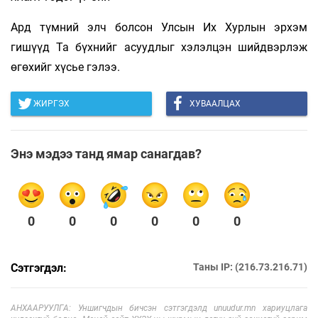
Ард түмний элч болсон Улсын Их Хурлын эрхэм
гишүүд Та бүхнийг асуудлыг хэлэлцэн шийдвэрлэж
өгөхийг хүсье гэлээ.
ЖИРГЭХ
ХУВААЛЦАХ
Энэ мэдээ танд ямар санагдав?
0
0
0
0
0
0
Сэтгэгдэл:
Таны IP: (216.73.216.71)
АНХААРУУЛГА: Уншигчдын бичсэн сэтгэгдэлд unuudur.mn хариуцлага