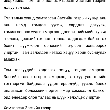
илэрхийлэл юм. Энэ бол хамтарсан Засгийн газрын
давуу тал юм.
Сул талын хувьд хамтарсан Засгийн газрын хувьд аль
аль намд гомдол үүсэж, хардалт дагуулж,
томилгооноос үүдсэн маргаан дэвэрч, нийгмийн хувьд
ч олонх, цөөнхийн хяналт тэнцэл алдагдаж байна гэх
бодит шүүмжлэл өрнөснийг хүлээн зөвшөөрөх
учиртай. Гэвч эвлэлдэн нэгдэх хэцүү, харин бусниулах
амархан.
Том төслүүдийг хөдөлгөх хэцүү, гацаах амархан.
Засгийн газар огцрох амархан, гагцхүү улс төрийн
тогтворгүй байдлаас үүдэн ирээдүйд үүсэж болох
алдагдсан боломжийн өртөг ямар хэмжээнд байхыг
бид өнөөдөр олон талаас нь шүүн хэлэлцэх учиртай.
Хамтарсан Засгийн газар