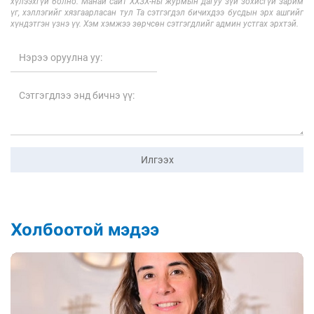
хүлээхгүй болно. Манай сайт ХХЗХ-ны журмын дагуу зүй зохисгүй зарим
үг, хэллэгийг хязгаарласан тул Та сэтгэгдэл бичихдээ бусдын эрх ашгийг
хүндэтгэн үзнэ үү. Хэм хэмжээ зөрчсөн сэтгэгдлийг админ устгах эрхтэй.
Илгээх
Холбоотой мэдээ