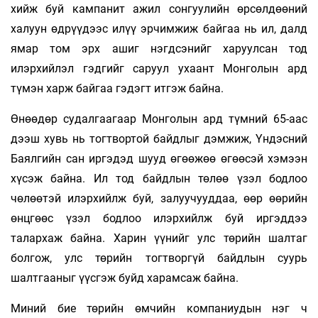
хийж буй кампанит ажил сонгуулийн өрсөлдөөний
халуун өдрүүдээс илүү эрчимжиж байгаа нь ил, далд
ямар том эрх ашиг нэгдсэнийг харуулсан тод
илэрхийлэл гэдгийг саруул ухаант Монголын ард
түмэн харж байгаа гэдэгт итгэж байна.
Өнөөдөр судалгаагаар Монголын ард түмний 65-аас
дээш хувь нь тогтвортой байдлыг дэмжиж, Үндэсний
Баялгийн сан иргэдэд шууд өгөөжөө өгөөсэй хэмээн
хүсэж байна. Ил тод байдлын төлөө үзэл бодлоо
чөлөөтэй илэрхийлж буй, залуучууддаа, өөр өөрийн
өнцгөөс үзэл бодлоо илэрхийлж буй иргэддээ
талархаж байна. Харин үүнийг улс төрийн шалтаг
болгож, улс төрийн тогтворгүй байдлын суурь
шалтгааныг үүсгэж буйд харамсаж байна.
Миний бие төрийн өмчийн компаниудын нэг ч