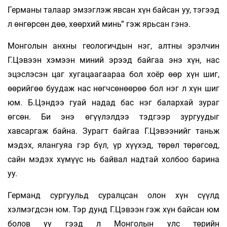
Германы талаар эмзэглэж яв­сан хүн байсан уу, тэгээд
л өнгөрсөн дөө, хөөрхий минь” гэж ярьсан гэнэ.
Монголын анхны геологичдын нэг, алт­ны эрэлчин
Г.Цэвээн хэмээн миний эрээд байгаа энэ хүн, нас
эцэслэсэн цаг хуга­цаагаараа бол хоёр өөр хүн шиг,
өөрийгөө буудаж нас нөгчсө­нөөрөө бол нэг л хүн шиг
юм. Б.Цэндээ гуай надад бас нэг балар­хай зураг
өгсөн. Би энэ өгүүлэлдээ тэдгээр зургуудыг
хавсаргаж байна. Зурагт байгаа Г.Цэвээнийг таньж
мэдэх, ялангуяа гэр бүл, үр хүүхэд, төрөл төрөгсөд,
сайн мэдэх хүмүүс нь байвал надтай холбоо ба­рина
уу.
Германд сургуульд суралцсан олон хүн сүүлд
хэлмэгдсэн юм. Тэр дунд Г.Цэвээн гэж хүн байсан юм
болов уу гээд л Мон­голын улс төрийн