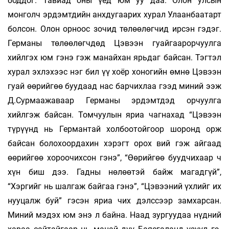
боддог. Тавиад оны үед юм уу даа. Олон улсын
монголч эр­дэмт­дийн анх­дугаарих хурал Улаанбаатарт
болсон. Олон орноос зочид төлөөлөгчид ирсэн гэ­дэг.
Германы төлөөлөгчдөд Цэвээн гуай­­гаарорчуулга
хийл­гэх юм гэнэ гэж манай­хан ярь­даг бай­сан. Тэгтэл
хурал эхлэхээс нэг бил үү хоёр хоногийн өмнө Цэвээн
гуай өөрий­гөө буудаад нас барчихлаа гээд ми­ний ээж
Д.Сурмаажаваар Германы эр­дэмт­дэд орчуулга
хийлгэж байсан. Том­чуу­лын яриа чагнахад “Цэвээн
түрүүнд нь Германтай хол­боотойгоор шоронд орж
байсан бо­лохоордахин хэрэгт орох вий гэж айгаад
өөрийгөө хороочихсон гэнэ”, “Өөрийгөө буудчихаар ч
хүн биш дээ. Гадны нөлөөтэй байж магад­гүй”,
“Хэргийг нь шалгаж байгаа гэнэ”, “Цэ­вээний үхлийг их
нууцалж буй” гэ­сэн яриа чих дэлс­сээр замхарсан.
Миний мэдэх юм энэ л бай­на. Наад зургуудаа нүдний