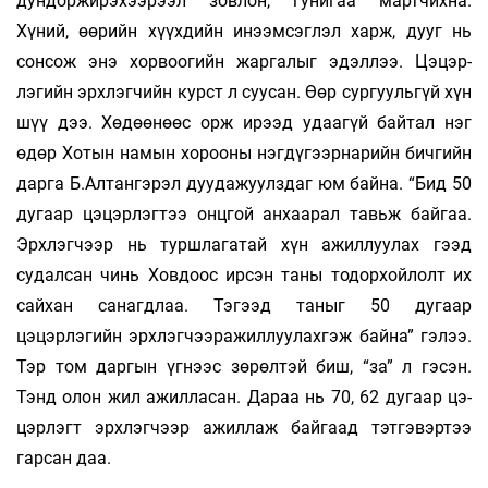
дундоржирэхээрээл зовлон, гунигаа мартчихна.
Хүний, өөрийн хүүхдийн инээмсэглэл харж, дууг нь
сонсож энэ хорвоогийн жаргалыг эдэллээ. Цэ­цэр­
лэгийн эрхлэгчийн курст л суусан. Өөр сур­гуульгүй хүн
шүү дээ. Хөдөөнөөс орж ирээд удаа­гүй байтал нэг
өдөр Хотын намын хорооны нэг­дүгээрнарийн бичгийн
дарга Б.Алтангэрэл дуу­­дажуулздаг юм байна. “Бид 50
дугаар цэ­цэр­­лэг­тээ онцгой анхаарал тавьж байгаа.
Эрх­лэг­чээр нь туршлагатай хүн ажил­луулах гээд
судалсан чинь Ховдоос ирсэн таны тодорхойлолт их
сайхан санагдлаа. Тэ­гээд таныг 50 дугаар
цэцэрлэгийн эрх­лэгчээражил­луулахгэж байна” гэлээ.
Тэр том даргын үгнээс зөрөлтэй биш, “за” л гэсэн.
Тэнд олон жил ажилласан. Дараа нь 70, 62 дугаар цэ­­
цэр­лэгт эрхлэгчээр ажиллаж байгаад тэт­гэвэр­тээ
гарсан даа.