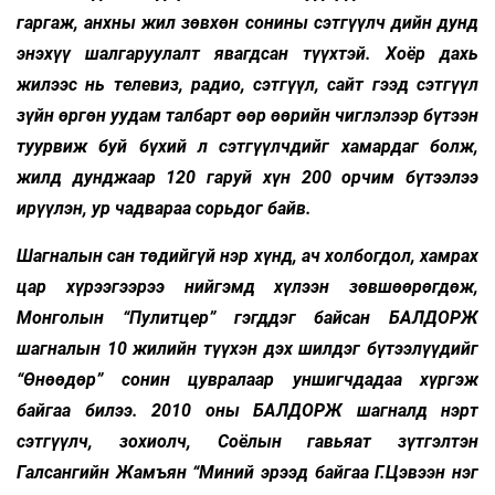
гаргаж, анхны жил зөвхөн сонины сэтгүүлч­ дийн дунд
энэхүү шалгаруулалт явагдсан түүхтэй. Хоёр дахь
жилээс нь телевиз, радио, сэтгүүл, сайт гээд сэтгүүл
зүйн өргөн уудам талбарт өөр өөрийн чиглэлээр бүтээн
туурвиж буй бүхий л сэтгүүлчдийг хамардаг болж,
жилд дунджаар 120 гаруй хүн 200 орчим бүтээлээ
ирүүлэн, ур чадвараа сорьдог байв.
Шагналын сан төдийгүй нэр хүнд, ач холбогдол, хамрах
цар хүрээгээрээ нийгэмд хүлээн зөвшөөрөгдөж,
Монголын “Пулитцер” гэгддэг байсан БАЛДОРЖ
шагналын 10 жилийн түүхэн дэх шилдэг бүтээлүүдийг
“Өнөөдөр” сонин цувралаар уншигчдадаа хүргэж
байгаа билээ. 2010 оны БАЛДОРЖ шагналд нэрт
сэтгүүлч, зохиолч, Соёлын гавьяат зүтгэлтэн
Галсангийн Жамъян “Миний эрээд байгаа Г.Цэвээн нэг