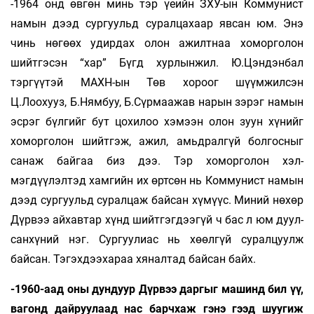
-1964 онд өвгөн минь тэр үеийн ЗХУ-ын Коммунист
намын дээд сургуульд суралцахаар явсан юм. Энэ
чинь нөгөөх удирдах олон ажилт­наа хо­мор­голон
шийтгэсэн “хар” Бүгд хур­лынжил. Ю.Цэндэнбал
тэргүүтэй МАХН-ын Төв хороог шүүм­жилсэн
Ц.Лоохууз, Б.Ням­буу, Б.Сүрмаа­жав нарын зэрэг намын
эсрэг бүл­гийг бут цохилоо хэ­мээн олон зуун хүнийг
хоморголон шийтгэж, ажил, амьд­ралгүй бол­госныг
санаж байгаа биз дээ. Тэр хомор­голон хэл­
мэгдүүлэлтэд хамгийн их өрт­сөн нь Коммунист намын
дээд сургуульд су­рал­цаж байсан хүмүүс. Миний нөхөр
Дүрвээ ай­хав­тар хүнд шийтгэгдээгүй ч бас л юм дуул­
санхүний нэг. Сур­гуулиас нь хөөлгүй сурал­цуулж
байсан. Тэ­гэх­дээхараа хяналтад байсан байх.
-1960-аад оны дундуур Дүрвээ даргыг машинд бил үү,
вагонд дайруулаад нас барчхаж гэнэ гээд шуугиж