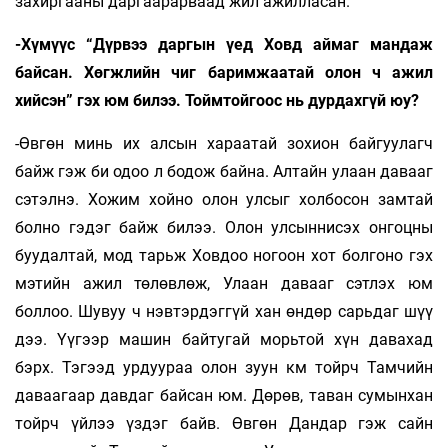
захиргааны дар­гаарарваад жил ажилласан.
-Хүмүүс “Дүрвээ даргын үед Ховд аймаг мандаж
байсан. Хөгжлийн чиг баримжаатай олон ч ажил
хийсэн” гэх юм билээ. Тоймтойгоос нь дурдахгүй юу?
-Өвгөн минь их алсын хараатай зохион бай­­­­гуулагч
байж гэж би одоо л бодож байна. Ал­тайн улаан давааг
сэтэлнэ. Хожим хойно олон улсыг хол­босон замтай
болно гэдэг байж билээ. Олон ул­сыннисэх онгоцны
буудалтай, мод тарьж Ховдоо ногоон хот болгоно гэх
мэтийн ажил төлөвлөж, Улаан давааг сэтлэх юм
боллоо. Шувуу ч нэвтэрдэггүй хан өндөр сарьдаг шүү
дээ. Үүгээр машин байтугай морьтой хүн давахад
бэрх. Тэгээд урдуураа олон зуун км тойрч Тамчийн
даваагаар давдаг байсан юм. Дө­рөв, таван сумынхан
тойрч үйлээ үздэг байв. Өв­гөн Дандар гэж сайн