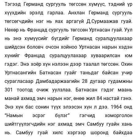
Тэгээд Германд сургууль төгссөн хү­мүүс, тэдний үр
хүүхдийн эрэлд гарлаа. Анх­лан Германд сургууль
төгсөгчдийн нэг нь яах аргагүй Д.Сурмаажав гуай.
Нөхөр нь Фран­цад сургууль төгссөн Уртнасан гуай. Уул
нь энэ хүмүүсийг бүгдийг Германд су­рал­цуулахаар
шийдсэн боловч очсон хой­ноо Урт­насан нарын хэдэн
хүнийг Фран­цад сурал­цуулахаар хуваарилсан юм
гэдэг. Энэ хоёр хүн нэлээн дээр таалал төгссөн. Охин
Урт­насангийн Батнасан гуайг таньдаг бай­сан учир
сурагласаар Дамбадаржаагийн 28 дугаар гудамжны
301 тоотод очиж уулз­лаа. Батнасан гэдэг маань
манай ахмад эмч нарын нэг, өнөө жил 84 настай гэнэ.
Энэ хүн бас сонин түүх элээсэн хүн л дээ. 1964 онд
“Намын эсрэг бүлэг” гэгчид хоморголон
шийтгүүлэгчдийн нэг ахмад эмч Самбуу гуайн хань
нь. Самбуу гуай хилс хэргээр шо­ронд байхдаа