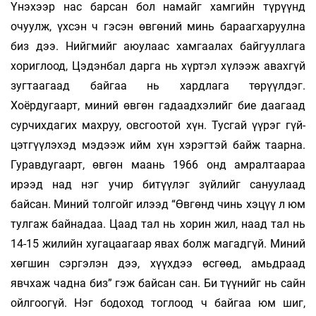
Үнэхээр нас барсан бол намайг хамгийн түрүүнд
очуулж, үхсэн ч гэсэн өвгөний минь ба­раагхаруулна
биз дээ. Нийгмийг аюулаас хам­­гаалах байгууллага
хориглоод, Цэдэнбал дар­­га нь хүр­тэл хүлээж авахгүй
зугтаагаад байгаа нь хард­лага төрүүлдэг.
Хоёрдугаарт, ми­ний өвгөн га­даадхэлийг бие даагаад
сур­чих­дагих махруу, овс­гоо­той хүн. Тусгай үүрэг гүй­
цэт­гүүлэхэд мэдээж ийм хүн хэрэгтэй байж таарна.
Гурав­дугаарт, өв­­гөн маань 1966 онд амралтаараа
ирээд над нэг учир битүүлэг зүйлийг сануулаад
байсан. Миний толгойг илээд “Өвгөнд чинь хэцүү л юм
тулгаж бай­надаа. Цаад тал нь хорин жил, наад тал нь
14-15 жилийн хугацаагаар явах болж магадгүй. Ми­­ний
хөгшин сэргэлэн дээ, хүүхдээ өсгөөд, амьд­­раад
явчхаж чадна биз” гэж байсан сан. Би түүнийг нь сайн
ойлгоогүй. Нэг бодоход тоглоод ч байгаа юм шиг,