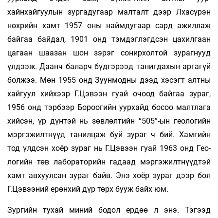
хайнхайгуулын зургадугаар мал­­талт дээр Лхасүрэн
нөхрийн хамт 1957 оны найм­дугаар сард ажиллаж
байгаа бай­­дал, 1901 онд тэмдэглэгдсэн цахилгаан
цагаан шаа­зан шон зэрэг сонирхолтой зураг­нууд
үлдээж. Даанч баларч бүдгэрээд та­ниг­дахын аргагүй
болжээ. Мөн 1955 онд Зуунмодны дээд хэсэгт алтны
хайгуул хийхээр Г.Цэвээн гуай очоод байгаа зураг,
1956 онд тэрбээр Бороогийн уурхайд бо­соо мал­тлага
хийсэн, үр дүнтэй нь зөвлөлтийн “505”-ын геологийн
мэргэжилтнүүд та­нил­­цаж буй зураг ч бий. Хамгийн
тод үлд­сэн хоёр зураг нь Г.Цэвээн гуай 1963 онд Гео­
логийн төв лабораторийн гадаад мэр­­гэжилтнүүдтэй
хамт авхуулсан зураг байв. Энэ хоёр зураг дээр бол
Г.Цэвээний ерөн­хий дүр төрх бууж байх юм.
Зургийн тухай миний бодол ердөө л энэ. Тэгээд