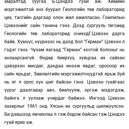
амралтад суу­гаа Б.Цэндээ гуай аж. Химийн
мэргэжилтэй энэ буурал Гео­логийн төв лабораторид
цех, тасгийн дар­гаар олон жил ажилласан, Гом­пилын
Цэ­вээнийг сайн танина гэнэ. Дээд сур­гууль төгсөөд
Геологийн төв лабораторид очи­ходГ.Цэвээн дарга
байв. Хүмүүс, нүүрнээс нь далд бол “Герман” Цэвээн л
гэдэг гэнэ. Чухам яагаад “Герман” хочтой болсныг нь
ан­заарсангүй. Өндөр биерхүү, хувцсаа их сайхан
цэвэрхэн өмсдөг, дандаа инээж явдаг, оросоор их
сайн ярьдаг, Зөв­лөл­тийн мэргэжилтнүүдтэй ярьж буй
нь яг л орос хүн шиг байсан гэнэ. Цэвээн гуай­гаас
үүрэг даалгавар авч, биелүүлж, эргэж мэ­дэгдэж,
байнга л уулзаж учирдаг бай­жээ. Ингээд Цэвээн
захирлыг 1961 онд Улсын их сургуульд шилжүүлсэн.
Би дэвшээд явчихлаа л гэж бодож бай­сан гэж Цэндээ
гуай ярих аж.