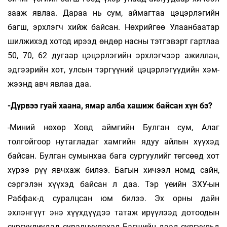
зааж явлаа. Дараа нь сум, аймаг­таа цэцэрлэгийн
багш, эрхлэгч хийж байсан. Нөхрийгөө Улаанбаатар
шилжихэд хо­тод ирээд өндөр насны тэтгэвэрт гартлаа
50, 70, 62 дугаар цэ­цэрлэгийн эрхлэгчээр ажиллан,
эдгээрийн хот, улсын тэргүүний цэцэрлэ­гүүдийн хэм­
жээнд авч явлаа даа.
-Дүрвээ гуай хаана, ямар алба хашиж байсан хүн бэ?
-Миний нөхөр Ховд аймгийн Булган сум, Алаг
толгойгоор нутагладаг хамгийн ядуу айлын хүү­хэд
байсан. Булган сумынхаа бага сургуулийг төг­сөөд хот
хүрээ рүү явчхаж билээ. Багын хичээл номд сайн,
сэргэлэн хүүхэд байсан л даа. Тэр үеийн ЗХУ-ын
Рабфак-д суралцсан юм билээ. Эх орны дайн
эхлэнгүүт энэ хүүхдүүдээ та­таж ирүүлээд дотоодын
сургуулиудад сурал­цуу­лахад Багшийн дээд сургуульд