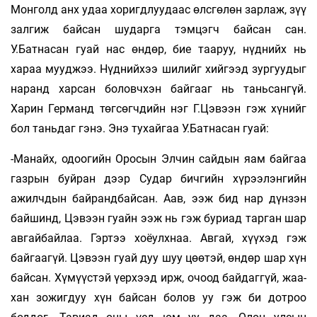
Монголд анх удаа хоригдлуудаас өлсгөлөн зарлаж, зүү
зал­гиж байсан шударга тэмцэгч байсан сан.
У.Батнасан гуай нас өндөр, бие тааруу, нүд­­нийх нь
хараа мууджээ. Нүднийхээ ши­лийг хийгээд зургуудыг
наранд харсан бо­ловчхэн байгааг нь таньсангүй.
Харин Гер­­­манд төгсөгчдийн нэг Г.Цэвээн гэж хүнийг
бол таньдаг гэнэ. Энэ тухайгаа У.Бат­­на­сан гуай:
-Манайх, одоогийн Оросын Элчин сай­дын яам байгаа
газрын буйран дээр Судар бич­гийн хүрээлэнгийн
ажилчдын бай­­рандбай­сан. Аав, ээж бид нар дүнзэн
байшинд, Цэ­­вээн гуайн ээж нь гэж буриад тарган шар
ав­гайбайлаа. Гэртээ хоёулхнаа. Ав­гай, хүүхэд гэж
байгаагүй. Цэвээн гуай дуу шуу цөөтэй, өн­дөр шар хүн
байсан. Хүмүүстэй үерхээд ирж, очоод байдаггүй, жаа­
хан зожигдуу хүн бай­сан болов уу гэж би дотроо