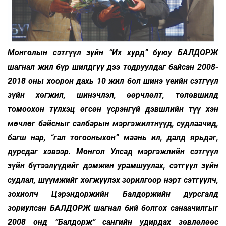
Монголын сэтгүүл зүйн “Их хурд” буюу БАЛДОРЖ
шагнал жил бүр шилдгүү­ дээ тодруулдаг байсан 2008-
2018 оны хоорон дахь 10 жил бол шинэ үеийн сэтгүүл
зүйн хөгжил, шинэчлэл, өөрчлөлт, төлөвшилд
томоохон түлхэц өгсөн үсрэнгүй дэвшлийн түү­ хэн
мөчлөг байсныг салбарын мэргэжилтнүүд, судлаачид,
багш нар, “гал тогооныхон” маань ил, далд ярьдаг,
дурсдаг хэвээр. Монгол Улсад мэргэжлийн сэтгүүл
зүйн бүтээлүүдийг дэмжин урамшуулах, сэтгүүл зүйн
судлал, шүүмжийг хөгжүүлэх зорилгоор нэрт сэтгүүлч,
зохиолч Цэрэндоржийн Балдоржийн дурсгалд
зориулсан БАЛДОРЖ шагнал бий болгох санаачилгыг
2008 онд “Балдорж” сангийн удирдах зөвлөлөөс