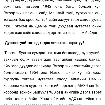
орж, онц төгсөөд 1942 онд багш болсон хүн.
Гэгээрлийн яамны сайд Машлай гуай, сургуулиа онц
төгссөн, бас орос хэлтэй сайн залууг төвд ажиллуулна
гэж. Тэ­гэхэд нь Дамба гуай дуудаад нутагтаа очиж
хэдэн жил сайн ажиллаад эргэж ир гэсэн юм байдаг.
-Дүрвээ гуай тэгээд хөдөө явчихсан хэрэг үү?
-Тэгсэн. Булган сумдаа нэг жил багшлаад, сур­­гуулийн
захирал болж таван жил тэр албыг ха­шиж байтал
аймгаас дуудаж аваачаад Гэ­гээр­лийн хэлтсийн дарга
болгочихсон. 1954 онд Намын ши­нэ хүчний дээд
сургууль төгсөн, ну­тагтаа очоод айм­гийн Намын
хорооны үзэл сурт­лын хэлт­сийн эрх­лэгч, МАХН-ын Төв
хороонд зохион бай­гуулагч, Ховд аймгийн дарга зэрэг
алба хашиж байв. Ховд аймгийн АДХ-ын гүй­цэт­гэх