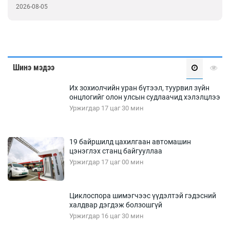
2026-08-05
Шинэ мэдээ
Их зохиолчийн уран бүтээл, туурвил зүйн
онцлогийг олон улсын судлаачид хэлэлцлээ
Уржигдар 17 цаг 30 мин
19 байршилд цахилгаан автомашин
цэнэглэх станц байгууллаа
Уржигдар 17 цаг 00 мин
Циклоспора шимэгчээс үүдэлтэй гэдэсний
халдвар дэгдэж болзошгүй
Уржигдар 16 цаг 30 мин