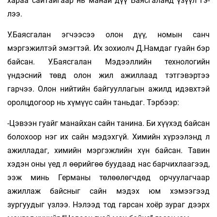
хараа сайтай­­гаар нь манай дүү Баясгаланд үзүүл гэ­
лээ.
У.Баясгалан эгчээсээ олон дүү, номын санч
мэргэжилтэй эмэгтэй. Их зохиолч Д.Нам­даг гуайн бэр
байсан. У.Баясгалан Мэ­­дээллийн техно­логийн
үндэсний төвд олон жил ажил­лаад тэт­гэвэртээ
гарчээ. Олон ний­тийн бай­гуул­лагын ажилд идэвх­тэй
оролц­­догоор нь хү­мүүс сайн тань­даг. Тэ­рбээр:
-Цэвээн гуайг манайхан сайн танина. Би хүүхэд байсан
болохоор нэг их сайн мэ­дэхгүй. Хи­мийн хүрээлэнд л
ажилладаг, химийн мэр­гэжлийн хүн байсан. Тавин
хэдэн оны үед л өөрийгөө буудаад нас бар­чих­лаагээд,
ээж минь Германы төлөө­лөгч­дөд орчуулагчаар
ажиллаж байсныг сайн мэдэх юм хэмээгээд
зургуудыг үзлээ. Нэлээд тод гарсан хоёр зураг дээрх