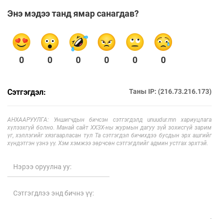
Энэ мэдээ танд ямар санагдав?
0
0
0
0
0
0
Сэтгэгдэл:
Таны IP: (216.73.216.173)
АНХААРУУЛГА: Уншигчдын бичсэн сэтгэгдэлд unuudur.mn хариуцлага
хүлээхгүй болно. Манай сайт ХХЗХ-ны журмын дагуу зүй зохисгүй зарим
үг, хэллэгийг хязгаарласан тул Та сэтгэгдэл бичихдээ бусдын эрх ашгийг
хүндэтгэн үзнэ үү. Хэм хэмжээ зөрчсөн сэтгэгдлийг админ устгах эрхтэй.