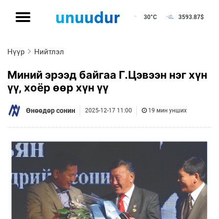
30°C
3593.87
$
Нүүр
Нийтлэл
Миний эрээд байгаа Г.Цэвээн нэг хүн
үү, хоёр өөр хүн үү
Өнөөдөр сонин
2025-12-17 11:00
19 мин унших