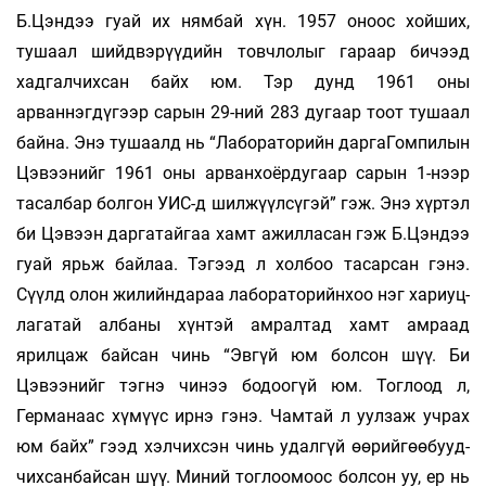
Б.Цэндээ гуай их нямбай хүн. 1957 оноос хойших,
тушаал шийдвэрүүдийн товч­лолыг гараар бичээд
хадгалчихсан байх юм. Тэр дунд 1961 оны
арваннэгдүгээр сарын 29-ний 283 дугаар тоот тушаал
бай­на. Энэ ту­шаалд нь “Лабораторийн дар­гаГомпилын
Цэвээнийг 1961 оны арван­хоёр­­дугаар сарын 1-нээр
тасалбар болгон УИС-д шилжүүлсүгэй” гэж. Энэ хүртэл
би Цэвээн даргатайгаа хамт ажилласан гэж Б.Цэндээ
гуай ярьж байлаа. Тэгээд л хол­боо тасарсан гэнэ.
Сүүлд олон жи­лийндараа ла­бораторийнхоо нэг хариуц­
лага­тай албаны хүн­тэй амралтад хамт ам­раад
ярилцаж байсан чинь “Эвгүй юм болсон шүү. Би
Цэвээнийг тэг­нэ чинээ бо­доо­гүй юм. Тоглоод л,
Германаас хүмүүс ирнэ гэнэ. Чамтай л уулзаж учрах
юм байх” гээд хэл­чихсэн чинь удалгүй өөрий­гөөбууд­
чих­санбайсан шүү. Миний тог­лоом­оос болсон уу, ер нь