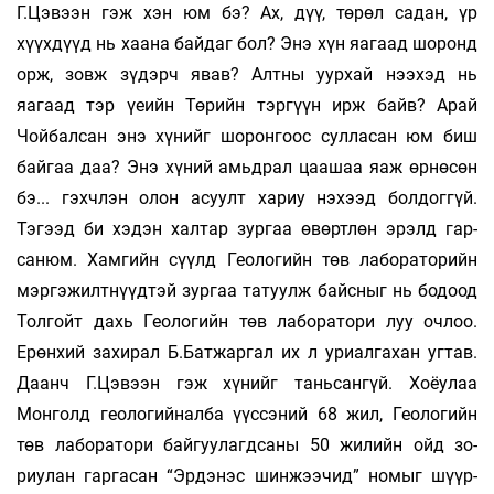
Г.Цэвээн гэж хэн юм бэ? Ах, дүү, төрөл садан, үр
хүүхдүүд нь хаана бай­даг бол? Энэ хүн яагаад шоронд
орж, зовж зүдэрч явав? Алтны уурхай нээхэд нь
яагаад тэр үеийн Төрийн тэргүүн ирж байв? Арай
Чойбалсан энэ хүнийг шоронгоос сулласан юм биш
байгаа даа? Энэ хүний амьдрал цаа­шаа яаж өрнөсөн
бэ... гэхчлэн олон асуулт хариу нэхээд болдоггүй.
Тэгээд би хэдэн халтар зургаа өвөртлөн эрэлд гар­­
санюм. Хамгийн сүүлд Геологийн төв ла­бо­раторийн
мэр­гэ­жилтнүүдтэй зур­гаа та­туулж байсныг нь бодоод
Толгойт дахь Гео­логийн төв ла­бо­­ратори луу оч­лоо.
Ерөн­­хий захирал Б.Бат­жар­гал их л уриал­га­хан угтав.
Даанч Г.Цэвээн гэж хүнийг та­ньсангүй. Хоёу­лаа
Монголд гео­ло­гийналба үүссэний 68 жил, Гео­логийн
төв ла­боратори байгуулагд­саны 50 жи­лийн ойд зо­
риулан гар­гасан “Эрдэнэс шин­жээчид” но­мыг шүүр­