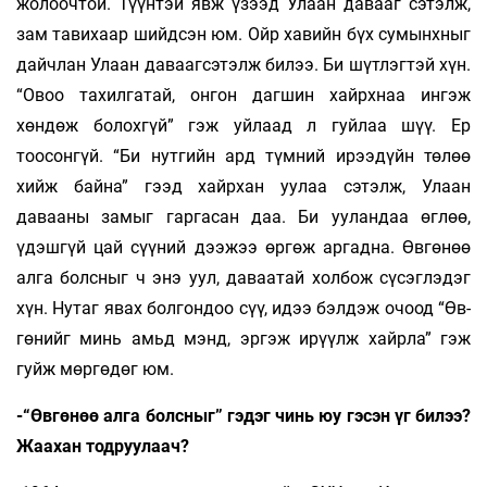
жолоочтой. Түүн­­тэй явж үзээд Улаан давааг сэтэлж,
зам та­вихаар шийдсэн юм. Ойр хавийн бүх сумынхныг
дайчлан Улаан да­ваагсэтэлж би­лээ. Би шүтлэгтэй хүн.
“Овоо та­хил­гатай, он­гон даг­шин хайрхнаа ингэж
хөндөж болохгүй” гэж уйлаад л гуйлаа шүү. Ер
тоосонгүй. “Би нутгийн ард түмний ирээдүйн төлөө
хийж бай­на” гээд хайрхан уулаа сэтэлж, Улаан
давааны за­мыг гаргасан даа. Би ууландаа өглөө,
үдэшгүй цай сүүний дээжээ өргөж аргадна. Өвгөнөө
алга болс­ныг ч энэ уул, даваатай холбож сүсэглэдэг
хүн. Нутаг явах болгондоо сүү, идээ бэлдэж очоод “Өв­
гөнийг минь амьд мэнд, эргэж ирүүлж хайрла” гэж
гуйж мөргөдөг юм.
-“Өвгөнөө алга болсныг” гэдэг чинь юу гэсэн үг билээ?
Жаахан тодруулаач?