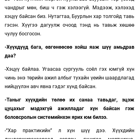
чандрыг мөн, биш ч гэж хэлээ­­­гүй. Мэдээж, хэлэхэд
хэцүү байсан биз. Нутаг­­­таа, Буурлын хар толгойд тавь
гэсэн. Хүүгээ дагуулж очоод тэнд нь тавьж хөшөө
чулуу бос­­госон.
-Хүүхдүүд бага, өвгөнөөсөө хойш яаж шүү амьдрав
даа?
-Хэцүү байлаа. Угаасаа сургууль соёл гэх юм­­­­гүй хүн
чинь энэ төрийн ажил албыг тухайн үеийн шаард­­лагад
нийцүүлэн авч явна гэдэг хүнд бай­сан.
-Таныг хүүхдийн төлөө их санаа тавьдаг, эцэж
цуцахыг мэдэхгүй ажилладаг хүн байсан гэж
боловсролын системийнхэн ярих юм билээ.
-“Хар практикийн” л хүн шүү дээ. Хүүхдийн