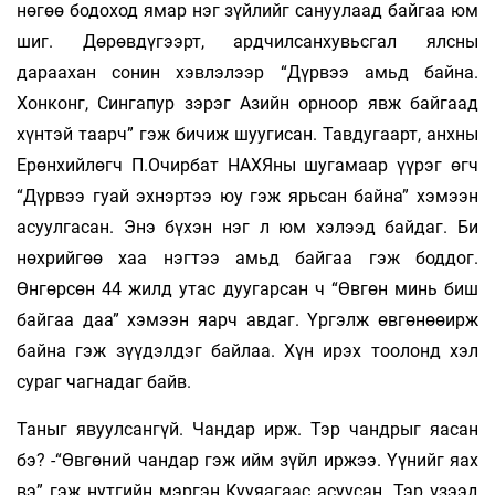
нөгөө бо­доход ямар нэг зүйлийг са­нуулаад бай­гаа юм
шиг. Дөрөвдүгээрт, ард­чил­санхувьсгал ялсны
дараахан сонин хэвлэлээр “Дүр­вээ амьд байна.
Хонконг, Сингапур зэрэг Азийн орноор явж байгаад
хүнтэй таарч” гэж би­чиж шуугисан. Тавдугаарт, анхны
Ерөнхийлөгч П.Очир­бат НАХЯны шугамаар үүрэг өгч
“Дүрвээ гуай эхнэртээ юу гэж ярьсан байна” хэмээн
асуул­­гасан. Энэ бүхэн нэг л юм хэлээд бай­даг. Би
нөхрийгөө хаа нэгтээ амьд байгаа гэж бод­дог.
Өнгөрсөн 44 жилд утас дуугарсан ч “Өв­гөн ми­нь биш
байгаа даа” хэмээн яарч ав­даг. Үргэлж өв­­гөнөөирж
байна гэж зүүдэлдэг бай­лаа. Хүн ирэх тоолонд хэл
сураг чагнадаг байв.
Таныг явуулсангүй. Чандар ирж. Тэр чандрыг яасан
бэ? -“Өвгөний чандар гэж ийм зүйл иржээ. Үүнийг яах
вэ” гэж нутгийн мэргэн Кууяагаас асуу­­­­сан. Тэр үзээд