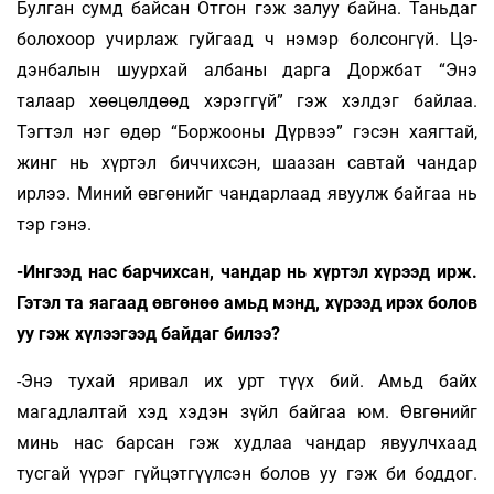
Булган сумд байсан Отгон гэж залуу бай­на. Таньдаг
болохоор учирлаж гуйгаад ч нэ­мэр болсонгүй. Цэ­
дэнбалын шуурхай албаны дар­га Доржбат “Энэ
талаар хөөцөлдөөд хэрэггүй” гэж хэлдэг байлаа.
Тэгтэл нэг өдөр “Боржооны Дүр­­­вээ” гэсэн хаягтай,
жинг нь хүртэл биччихсэн, шаа­зан савтай чандар
ирлээ. Миний өвгөнийг чан­­­дарлаад явуулж байгаа нь
тэр гэнэ.
-Ингээд нас барчихсан, чандар нь хүртэл хүрээд ирж.
Гэтэл та яагаад өвгөнөө амьд мэнд, хүрээд ирэх болов
уу гэж хүлээгээд байдаг билээ?
-Энэ тухай яривал их урт түүх бий. Амьд байх
магадлалтай хэд хэдэн зүйл байгаа юм. Өв­гөнийг
минь нас барсан гэж худлаа чандар явуулчхаад
тусгай үүрэг гүйцэтгүүлсэн болов уу гэж би боддог.