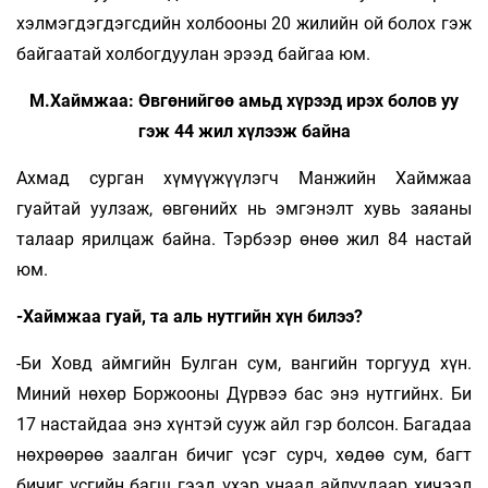
хэлмэгдэгдэгсдийн хол­бооны 20 жилийн ой болох гэж
байгаатай хол­бог­дуулан эрээд байгаа юм.
М.Хаймжаа: Өвгөнийгөө амьд хүрээд ирэх болов уу
гэж 44 жил хүлээж байна
Ахмад сурган хүмүүжүүлэгч Манжийн Хаймжаа
гуайтай уулзаж, өвгөнийх нь эмгэнэлт хувь заяаны
талаар ярилцаж байна. Тэрбээр өнөө жил 84 настай
юм.
-Хаймжаа гуай, та аль нутгийн хүн билээ?
-Би Ховд аймгийн Булган сум, вангийн торгууд хүн.
Миний нөхөр Боржооны Дүрвээ бас энэ нут­гийнх. Би
17 настайдаа энэ хүнтэй сууж айл гэр болсон. Багадаа
нөхрөөрөө заалган бичиг үсэг сурч, хөдөө сум, багт
бичиг үсгийн багш гээд үхэр унаад айлуудаар хичээл