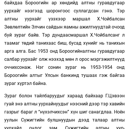
байхдаа Бороогийн ар хөндийд алтны гуравдугаар
уурхайг нээгээд шоронгоос суллагдсан гэнэ. Тэр
алтны уурхайг үзэхээр маршал Х.Чой­­бал­­сан
Зөвлөлтийн Элчин сайдын яам­ны ажилт­­­нууд­тай очоод
буй зураг байв. Тэр дун­даасмаршал Х.Чойбалсанг л
таамаг төдий та­ни­хаас биш, бусад хү­нийг нь танихын
арга алга. Бас 1953 онд Бо­роогийналтны гуравдугаар
сал­­бар уур­хайг олж нээ­хэд мөн л орос мэр­гэ­жилт­нүүд
оч­чих­сонаж. Нэг сонин зураг нь 1953-1954 онд
Бороогийн алтыг Улсын бан­­кинд тушаах гэж байгаа
зураг хүртэл бай­на.
Зураг болон тайлбаруудыг хараад бай­хаар Г.Цэвээн
гуай энэ алтны уурхайнуудыг нээс­­ний дээр тэр хавийн
газрыг бараг л “нү­­хэлчихсэн” хүн шиг санагдлаа. Ноён
уулын Сүжигтийн булшнуудын дээд талаар алт­ны
уурхайд очдог зам, Сүжигтийн алт­ны уур­