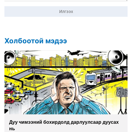
Илгээх
Холбоотой мэдээ
Шинэ төмөр зам тавих хүсэл ба шинэчлэлийн
тэргүүний хясал