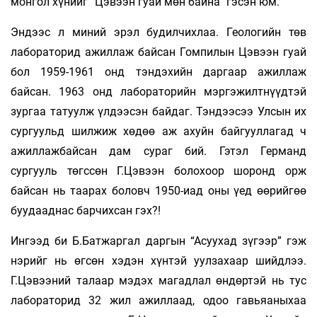
монгол хү­нийг “Цэвээн гуай мөн байна” гэсэн юм.
Эндээс л миний эрэл будилчихлаа. Гео­логийн төв
лабораторид ажиллаж байсан Гомпилын Цэвээн гуай
бол 1959-1961 онд тэн­­дэхийн даргаар ажиллаж
байсан. 1963 онд лабо­раторийн мэргэжилтнүүдтэй
зур­гаа та­туулж үлдээсэн байдаг. Тэндээсээ Улсын их
сургуульд шилжиж хөдөө аж ахуйн байгууллагад ч
ажил­­­лажбайсан дам сураг бий. Гэтэл Гер­манд
сургууль төгссөн Г.Цэ­вээн болохоор шоронд орж
байсан нь таа­рах боловч 1950-иад оны үед өөрийгөө
буу­дааднас бар­чих­сан гэх?!
Ингээд би Б.Батжаргал даргын “Асуухад зүгээр” гэж
нэрийг нь өгсөн хэдэн хүн­­тэй уулзахаар шийдлээ.
Г.Цэвээний та­лаар мэдэх ма­гадлал өндөртэй нь тус
ла­бора­торид 32 жил ажиллаад, одоо гавь­яаныхаа