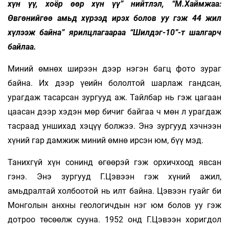
хүн үү, хоёр өөр хүн үү” нийтлэл, “М.Хаймжаа:
Өвгөнийгөө амьд хүрээд ирэх болов уу гэж 44 жил
хүлээж байна” ярилцлагаараа “Шилдэг-10”-т шалгарч
байлаа.
Миний өмнөх ширээн дээр нэгэн багц фото зураг
байна. Их дээр үеийн бололтой шар­лаж гандсан,
урагдаж тасарсан зургууд аж. Тайлбар нь гэж цагаан
цаасан дээр хэдэн мөр бичиг байгаа ч мөн л урагдаж
тасраад уншихад хэцүү болжээ. Энэ зургууд хэчнээн
хүний гар дамжиж миний өмнө ирсэн юм, бүү мэд.
Танихгүй хүн сонинд өгөөрэй гэж орхичхоод явсан
гэнэ. Энэ зургууд Г.Цэвээн гэж хүний ажил,
амьдралтай холбоотой нь илт байна. Цэвээн гуайг би
Монголын анхны геологичдын нэг юм болов уу гэж
дотроо төсөөлж сууна. 1952 онд Г.Цэвээн хоригдол