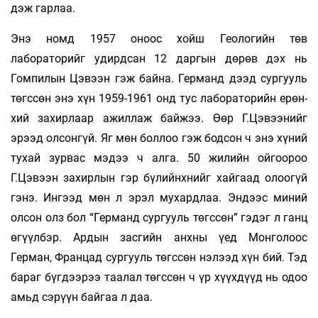
дэж гарлаа.
Энэ номд 1957 оноос хойш Геологийн төв
лабораторийг удирдсан 12 даргын дө­рөв дэх нь
Гомпилын Цэвээн гэж бай­на. Гер­­манд дээд сургууль
төгссөн энэ хүн 1959-1961 онд тус лабораторийн ерөн­
хий захирлаар ажиллаж байжээ. Өөр Г.Цэ­вээ­нийг
эрээд олсонгүй. Яг мөн боллоо гэж бодсон ч энэ хүний
тухай зурвас мэдээ ч алга. 50 жилийн ойгоороо
Г.Цэвээн захир­лын гэр бүлийнхнийг хайгаад олоогүй
гэнэ. Ингээд мөн л эрэл мухардлаа. Эндээс миний
олсон олз бол “Германд сургууль төгс­сөн” гэдэг л ганц
өгүүлбэр. Ардын засгийн анхны үед Монголоос
Герман, Францад сургууль төгссөн нэлээд хүн бий. Тэд
бараг бүгдээрээ таалал төгссөн ч үр хүүхдүүд нь одоо
амьд сэрүүн байгаа л даа.