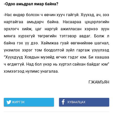
-Одоо амьдрал ямар байна?
-Нас өндөр болсон ч өвчин хууч гайгүй. Хүүхэд, ач, зээ
нартайгаа амьдарч байна. На­саа­раа цэ­цэрлэгийн
эрхлэгч хийж, цаг наргүй ажилласан хэр­нээ зуун
мянга хүрэхгүй төгрөгийн тэтгэвэр авдаг. Болж л
байна гэх үү дээ. Хаймжаа гуай өвгөнийхөө шагнал,
үнэмлэх зэрэг том боодолтой зүйл гаргаж үзүүлээд
“Хүүхдүүд Ховдын музейд өгчих гэдэг юм. Би хаашаа
ч өгдөггүй. Над бол үнэр нь хүртэл сайхан байдаг юм”
хэмээгээд нулимс унагалаа.
Г.ЖАМЪЯН
ЖИРГЭХ
ХУВААЛЦАХ