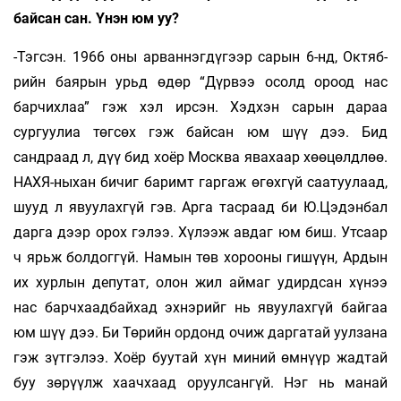
байсан сан. Үнэн юм уу?
-Тэгсэн. 1966 оны арваннэгдүгээр сарын 6-нд, Октяб­
рийн баярын урьд өдөр “Дүрвээ осолд ороод нас
барчихлаа” гэж хэл ирсэн. Хэдхэн сарын да­раа
сургуулиа төгсөх гэж байсан юм шүү дээ. Бид
сандраад л, дүү бид хоёр Москва явахаар хөө­цөлд­лөө.
НАХЯ-ныхан бичиг баримт гар­гаж өгөх­гүй саатуулаад,
шууд л явуулахгүй гэ­в. Арга тас­раад би Ю.Цэдэнбал
дарга дээр орох гэлээ. Хү­лээж авдаг юм биш. Утсаар
ч ярьж болдоггүй. На­мын төв хорооны гишүүн, Ар­дын
их хурлын депу­тат, олон жил аймаг удирд­сан хүнээ
нас бар­ч­хаадбайхад эхнэрийг нь явуулахгүй байгаа
юм шүү дээ. Би Төрийн ордонд очиж даргатай уулзана
гэж зүтгэлээ. Хоёр буутай хүн миний өмнүүр жад­­тай
буу зөрүүлж хаачхаад оруулсангүй. Нэг нь ма­най