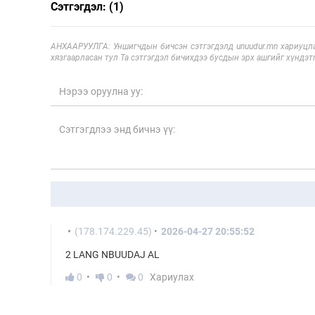
Сэтгэгдэл: (1)
АНХААРУУЛГА: Уншигчдын бичсэн сэтгэгдэлд unuudur.mn хариуцла
хязгаарласан тул Та сэтгэгдэл бичихдээ бусдын эрх ашгийг хүндэтг
(178.174.229.45)
2026-04-27 20:55:52
2 LANG NBUUDAJ AL
0
0
0
Хариулах