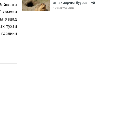
агнах зөрчил буурсангүй
 байцаагч
12 цаг 24 мин
н” хэмээн
ны явцад
Х.Улам-Өрнөх байр
эх тухай
урагшилж, долоод
н гаалийн
жагсжээ
12 цаг 54 мин
Ж.Лхагвабат өсвөр
үеийнхний ДАШТ-ийг
дэнсэлнэ
13 цаг 24 мин
Иран тэсэж үлдсэн ч
удаан хугацаанд хүнд
үеийг туулна
13 цаг 54 мин
Боловсролын зээлийн
сангаар гадаадад