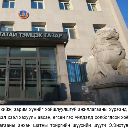
Ханш
Хэрэг з
Эрэлттэй мэдээ
Эрүүл м
Хууль ёс
Хүмүүс
Албаны 
Бусад
Life style
Ярилцл
Зөвлөгөө
Хоймор
Өнөөдрийн тухай
Уншигч-
 хийж, зарим хүнийг хойшлуулшгүй ажиллагааны хүрээнд
эл хээл хахууль авсан, өгсөн гэх үйлдэлд холбогдсон хо
лагааны анхан шатны тойргийн шүүхийн шүүгч Э.Энхтү
өл