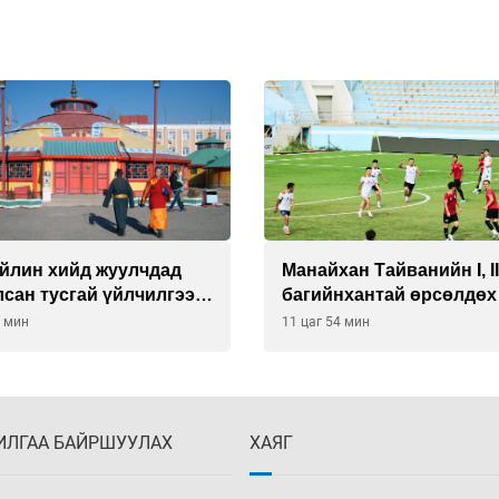
йлин хийд жуулчдад
Манайхан Тайванийн I, I
сан тусгай үйлчилгээ
багийнхантай өрсөлдөх
ж эхэлжээ
4 мин
11 цаг 54 мин
ИЛГАА БАЙРШУУЛАХ
ХАЯГ