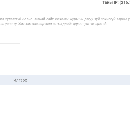
Таны IP: (216.
га хүлээхгүй болно. Манай сайт ХХЗХ-ны журмын дагуу зүй зохисгүй зарим үг
эн үзнэ үү. Хэм хэмжээ зөрчсөн сэтгэгдлийг админ устгах эрхтэй.
Илгээх