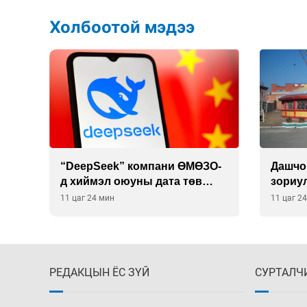
Холбоотой мэдээ
 19
“DeepSeek” компани ӨМӨЗО-
Дашчо
д хиймэл оюуны дата төв
зориул
байгуулахаар төлөвлөж
үзүүл
11 цаг 24 мин
11 цаг 2
байна
РЕДАКЦЫН ЁС ЗҮЙ
СУРТАЛЧ