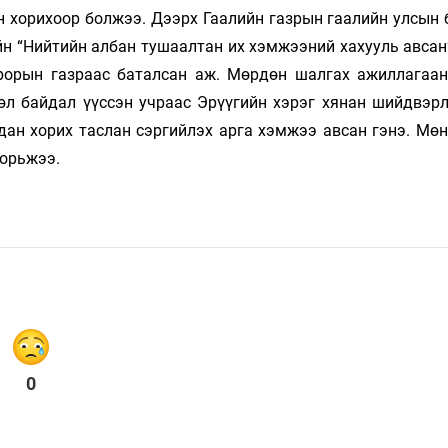
 х­о­рихоор болжээ. Дээрх Гаалийн газ­рын гаалийн улсын
ийн “Нийтийн албан тушаалтан их хэмжээний хахууль авса
урорын газ­раас баталсан аж. Мөрдөн шалгах ажил­лагаа
өл байдал үүссэн учраас Эрүүгийн хэрэг хянан шийдвэрл
агдан хорих таслан сэргийлэх арга хэмжээ авсан гэнэ. Мө
хорьжээ.
0