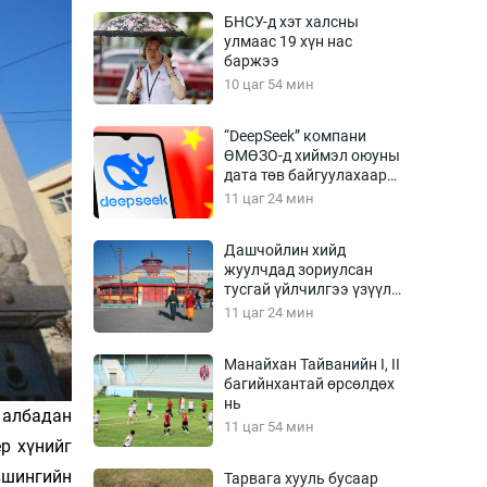
Урлагтай яриа
БНСУ-д хэт халсны
өрчил
улмаас 19 хүн нас
баржээ
энд-Эрхэм баян
10 цаг 54 мин
“DeepSeek” компани
ӨМӨЗО-д хиймэл оюуны
хүний үг
дата төв байгуулахаар
төлөвлөж байна
11 цаг 24 мин
Дашчойлин хийд
жуулчдад зориулсан
ага
Бусад
тусгай үйлчилгээ үзүүлж
эхэлжээ
11 цаг 24 мин
Фото
сурвалжлагч
Видео
Манайхан Тайванийн I, II
Инфографик
багийнхантай өрсөлдөх
нь
 албадан
Санал асуулга
11 цаг 54 мин
ёр хүнийг
вшингийн
Тарвага хууль бусаар