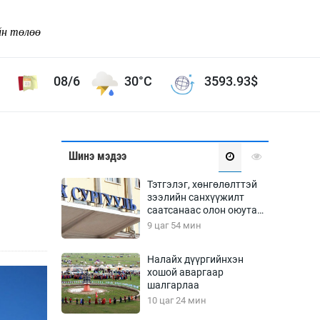
йн төлөө
08/6
30°C
3593.93
$
Соёл урлаг
Шинэ мэдээ
ой хөгжлийн зорилго -
Сонгодог урлаг
Тэтгэлэг, хөнгөлөлттэй
Ардын урлаг
зээлийн санхүүжилт
саатсанаас олон оюутан
Дүрслэх урлаг
төлбөрийн дарамтад
9 цаг 54 мин
Өв соёл
оров
таг
Кино урлаг
Налайх дүүргийнхэн
хошой аваргаар
 орчин
Цирк
шалгарлаа
ол
10 цаг 24 мин
Рок поп, хип хоп
энд