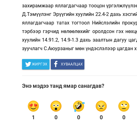
захирамжаар яллаг­даг­чаар тооцон үргэлжлүүлэн
Олимп 2024
Д.Тэ­мүүлэнг Эрүүгийн хуулийн 22.4-2 дахь хэсг
яллагдагчаар татах тог­тоол Нийслэлийн прок
тэрбээр гэрчид нөлөөлөхийг оролдсон гэх нөхц
хуулийн 14.91.2, 14.9-1.3 дахь заалтын дагуу ц
зуучлагч С.Аюур­заныг мөн үндэслэлээр цагдан 
ЖИРГЭХ
ХУВААЛЦАХ
Энэ мэдээ танд ямар санагдав?
1
0
0
0
0