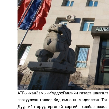
126-гийн НЭГ
Ертөнц
Спорт
Нийгэм
Бөх
Техник технологи
Сагсан бөмбөг
Шинжлэх ухаан
Хөлбөмбөг
АТГ-ынханЗамын-ҮүддэхГаалийн газарт шалгалт
Сонин хачин
Олимпын төрөл
саатуулсан талаар бид өмнө нь мэдээлсэн. Тэгв
Дэлхийн монгол
Тулааны спорт
Дүүргийн эрүү, иргэний хэргийн хялбар ажил
Олимпын бус төр