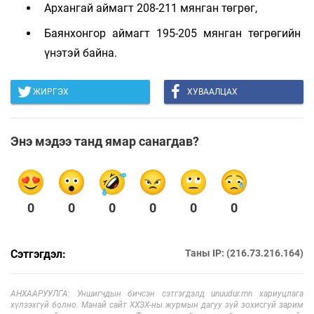
Архангай аймагт 208-211 мянган төгрөг,
Баянхонгор аймагт 195-205 мянган төгрөгийн
үнэтэй байна.
ЖИРГЭХ
ХУВААЛЦАХ
Энэ мэдээ танд ямар санагдав?
0
0
0
0
0
0
Сэтгэгдэл:
Таны IP: (216.73.216.164)
АНХААРУУЛГА: Уншигчдын бичсэн сэтгэгдэлд unuudur.mn хариуцлага
хүлээхгүй болно. Манай сайт ХХЗХ-ны журмын дагуу зүй зохисгүй зарим