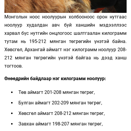
Монголын ноос ноолуурын холбооноос орон нутгаас
ноолуур худалдан авч буй ханшийн мэдээллээс
харвал бүс нутгийн онцлогоос шалтгаалан килограмм
тутам нь 195-212 мянган төгрөгийн үнэтэй байна.
Хөвсгөл, Архангай аймагт нэг килограмм ноолуур 208-
212 мянган төгрөгийн үнэтэй байгаа нь дээд ханш
тогтоов.
Өнөөдрийн байдлаар нэг килограмм ноолуур:
Төв аймагт 201-208 мянган төгрөг,
Булган аймагт 202-209 мянган төгрөг,
Хөвсгөл аймагт 208-212 мянган төгрөг,
Завхан аймагт 198-207 мянган төгрөг,