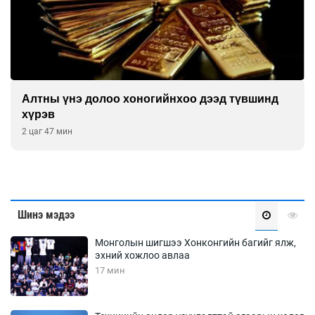
Алтны үнэ долоо хоногийнхоо дээд түвшинд
хүрэв
2 цаг 47 мин
Шинэ мэдээ
Монголын шигшээ Хонконгийн багийг ялж,
эхний хожлоо авлаа
17 мин