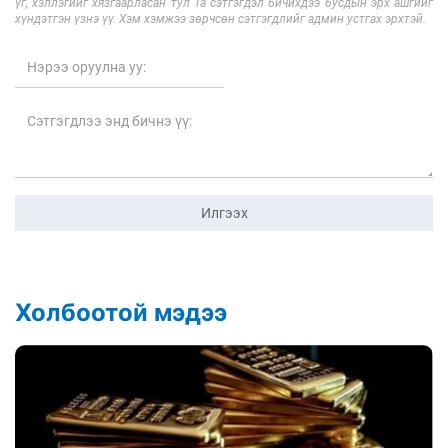
үг, хэллэгийг хязгаарласан тул Та сэтгэгдэл бичихдээ бусдын эрх ашгийг
хүндэтгэн үзнэ үү. Хэм хэмжээ зөрчсөн сэтгэгдлийг админ устгах эрхтэй.
Илгээх
Холбоотой мэдээ