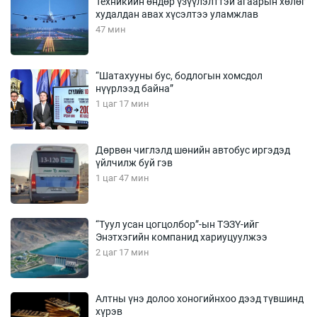
Техникийн өндөр үзүүлэлттэй агаарын хөлөг
худалдан авах хүсэлтээ уламжлав
47 мин
“Шатахууны бус, бодлогын хомсдол
нүүрлээд байна”
1 цаг 17 мин
Дөрвөн чиглэлд шөнийн автобус иргэдэд
үйлчилж буй гэв
1 цаг 47 мин
“Туул усан цогцолбор”-ын ТЭЗҮ-ийг
Энэтхэгийн компанид хариуцуулжээ
2 цаг 17 мин
Алтны үнэ долоо хоногийнхоо дээд түвшинд
хүрэв