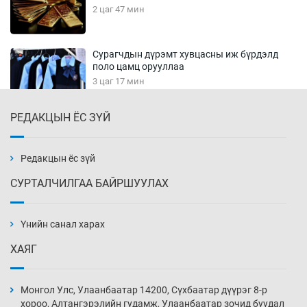
2 цаг 47 мин
Сурагчдын дүрэмт хувцасны иж бүрдэлд
поло цамц орууллаа
3 цаг 17 мин
РЕДАКЦЫН ЁС ЗҮЙ
Шинжлэх ухаанаа хөсөр хаясан улс
чадваргүй мэргэжилтнүүд л “үйлдвэрлэдэг”
3 цаг 47 мин
Редакцын ёс зүй
СУРТАЛЧИЛГАА БАЙРШУУЛАХ
Аппликэйшн хөгжүүлэхийн оронд ажлаа хий,
Г.Дамдинням сайд аа
Үнийн санал харах
4 цаг 17 мин
ХАЯГ
Эвдэрхий замаар түрээ барьж, иргэдийнхээ
халаасыг тэмтэрч эхэллээ
Монгол Улс, Улаанбаатар 14200, Сүхбаатар дүүрэг 8-р
4 цаг 47 мин
хороо, Алтангэрэлийн гудамж, Улаанбаатар зочид буудал