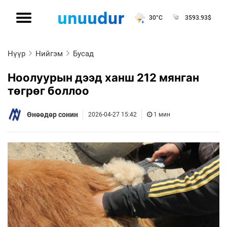
30°C
3593.93
$
Нүүр
Нийгэм
Бусад
Ноолуурын дээд ханш 212 мянган
төгрөг боллоо
Өнөөдөр сонин
2026-04-27 15:42
1 мин