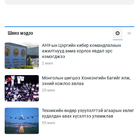
Шинэ мэдээ
АНУ-ын Цэргийн кибер командлалаын
ажилтнууд амиа хорлох явдал эрс
нэмэгджээ
2 мин
Монголын шигшээ Хонконгийн багийг ялж,
эхний хожлоо авлаа
25 мин
Техникийн өндөр үзүүлэлттэй агаарын хөлөг
худалдан авах хүсэлтээ уламжлав
55 мин