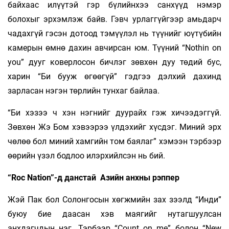
байхаас илүүтэй гэр бүлийнхээ санхүүд нэмэр
болохыг эрхэмлэж байв. Гэвч урлаггүйгээр амьдарч
чадахгүй гэсэн дотоод тэмүүлэл нь түүнийг юүтүбийн
камерын өмнө дахин авчирсан юм. Түүний “Nothin on
you” дууг коверлосон бичлэг зөвхөн дуу төдий бус,
харин “Би бууж өгөөгүй” гэдгээ дэлхий дахинд
зарласан нэгэн төрлийн тунхаг байлаа.
“Би хэзээ ч хэн нэгнийг дуурайх гэж хичээдэггүй.
Зөвхөн Жэ Бом хэвээрээ үлдэхийг хүсдэг. Миний эрх
чөлөө бол миний хамгийн том баялаг” хэмээн тэрбээр
өөрийн үзэл бодлоо илэрхийлсэн нь бий.
“Roc Nation”-д данстай Азийн анхны рэппер
Жэй Пак бол Солонгосын хөгжмийн зах зээлд “Инди”
буюу бие даасан хэв маягийг нутагшуулсан
анхдагчдын нэг. Тэрбээр “Count on me” болон “New