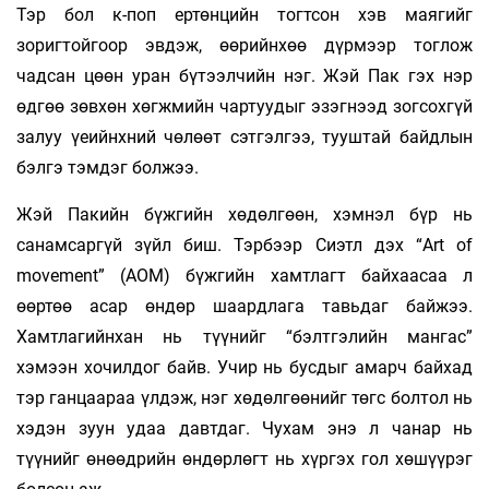
Тэр бол к-поп ертөнцийн тогтсон хэв маягийг
зоригтойгоор эвдэж, өөрийнхөө дүрмээр тоглож
чадсан цөөн уран бүтээлчийн нэг. Жэй Пак гэх нэр
өдгөө зөвхөн хөгжмийн чартуудыг эзэгнээд зогсохгүй
залуу үеийнхний чөлөөт сэтгэлгээ, тууштай байдлын
бэлгэ тэмдэг болжээ.
Жэй Пакийн бүжгийн хөдөлгөөн, хэмнэл бүр нь
санамсаргүй зүйл биш. Тэрбээр Сиэтл дэх “Art of
movement” (AOM) бүжгийн хамтлагт байхаасаа л
өөртөө асар өндөр шаардлага тавьдаг байжээ.
Хамтлагийнхан нь түүнийг “бэлтгэлийн мангас”
хэмээн хочилдог байв. Учир нь бусдыг амарч байхад
тэр ганцаараа үлдэж, нэг хөдөлгөөнийг төгс болтол нь
хэдэн зуун удаа давтдаг. Чухам энэ л чанар нь
түүнийг өнөөдрийн өндөрлөгт нь хүргэх гол хөшүүрэг