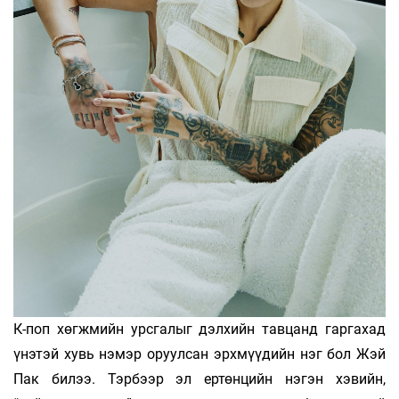
К-поп хөгжмийн урсгалыг дэлхийн тавцанд гаргахад
үнэтэй хувь нэмэр оруулсан эрхмүүдийн нэг бол Жэй
Пак билээ. Тэрбээр эл ертөнцийн нэгэн хэвийн,