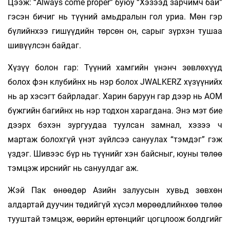
Цээж: “Always come proper” буюу “Хэзээд зарчимч бай”
гэсэн бичиг нь түүний амьдралын гол уриа. Мөн гэр
бүлийнхээ гишүүдийн төрсөн он, сарыг зүрхэн тушаа
шивүүлсэн байдаг.
Хүзүү болон гар: Түүний хамгийн үнэнч зөвлөхүүд
болох фэн клубийнх нь нэр болох JWALKERZ хүзүүнийх
нь ар хэсэгт байрладаг. Харин баруун гар дээр нь AOM
бүжгийн багийнх нь нэр тодхон харагдана. Энэ мэт бие
дээрх бэхэн зургуудаа туулсан замнал, хэзээ ч
мартаж болохгүй үнэт зүйлсээ сануулах “тэмдэг” гэж
үздэг. Шивээс бүр нь түүнийг хэн байсныг, юуны төлөө
тэмцэж ирснийг нь сануулдаг аж.
Жэй Пак өнөөдөр Азийн залуусын хувьд зөвхөн
алдартай дуучин төдийгүй хүсэл мөрөөдлийнхөө төлөө
тууштай тэмцэж, өөрийн ертөнцийг цогцлоож болдгийг