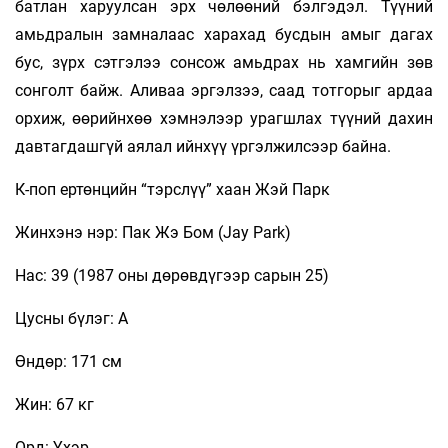
батлан харуулсан эрх чөлөөний бэлгэдэл. Түүний
амьдралын замналаас харахад бусдын амыг дагах
бус, зүрх сэтгэлээ сонсож амьдрах нь хамгийн зөв
сонголт байж. Аливаа эргэлзээ, саад тотгорыг ардаа
орхиж, өөрийнхөө хэмнэлээр урагшлах түүний дахин
давтагдашгүй аялал ийнхүү үргэлжилсээр байна.
К-поп ертөнцийн “тэрслүү” хаан Жэй Парк
Жинхэнэ нэр: Пак Жэ Бом (Jay Park)
Нас: 39 (1987 оны дөрөвдүгээр сарын 25)
Цусны бүлэг: А
Өндөр: 171 см
Жин: 67 кг
Орд: Үхэр