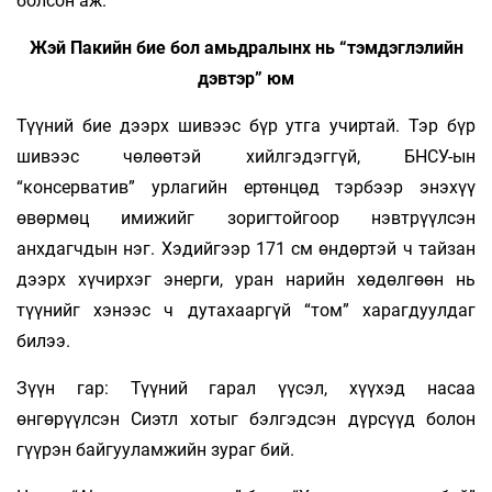
болсон аж.
Жэй Пакийн бие бол амьдралынх нь “тэмдэглэлийн
дэвтэр” юм
Түүний бие дээрх шивээс бүр утга учиртай. Тэр бүр
шивээс чөлөөтэй хийлгэдэггүй, БНСУ-ын
“консерватив” урлагийн ертөнцөд тэрбээр энэхүү
өвөрмөц имижийг зоригтойгоор нэвтрүүлсэн
анхдагчдын нэг. Хэдийгээр 171 см өндөртэй ч тайзан
дээрх хүчирхэг энерги, уран нарийн хөдөлгөөн нь
түүнийг хэнээс ч дутахааргүй “том” харагдуулдаг
билээ.
Зүүн гар: Түүний гарал үүсэл, хүүхэд насаа
өнгөрүүлсэн Сиэтл хотыг бэлгэдсэн дүрсүүд болон
гүүрэн байгууламжийн зураг бий.