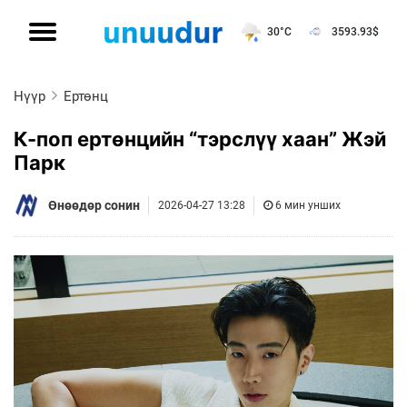
30°C
3593.93
$
Нүүр
Ертөнц
К-поп ертөнцийн “тэрслүү хаан” Жэй
Парк
Өнөөдөр сонин
2026-04-27 13:28
6 мин унших