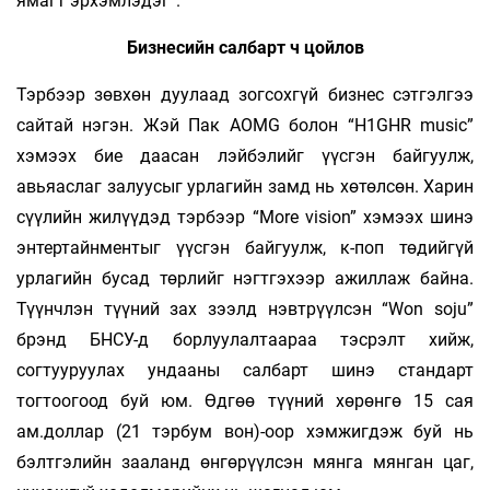
ямагт эрхэмлэдэг”.
Бизнесийн салбарт ч цойлов
Тэрбээр зөвхөн дуулаад зогсохгүй бизнес сэтгэлгээ
сайтай нэгэн. Жэй Пак AOMG болон “H1GHR music”
хэмээх бие даасан лэйбэлийг үүсгэн байгуулж,
авьяаслаг залуусыг урлагийн замд нь хөтөлсөн. Харин
сүүлийн жилүүдэд тэрбээр “More vision” хэмээх шинэ
энтертайнментыг үүсгэн байгуулж, к-поп төдийгүй
урлагийн бусад төрлийг нэгтгэхээр ажиллаж байна.
Түүнчлэн түүний зах зээлд нэвтрүүлсэн “Won soju”
брэнд БНСУ-д борлуулалтаараа тэсрэлт хийж,
согтууруулах ундааны салбарт шинэ стандарт
тогтоогоод буй юм. Өдгөө түүний хөрөнгө 15 сая
ам.доллар (21 тэрбум вон)-оор хэмжигдэж буй нь
бэлтгэлийн зааланд өнгөрүүлсэн мянга мянган цаг,