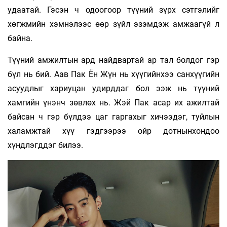
удаатай. Гэсэн ч одоогоор түүний зүрх сэтгэлийг
хөгжмийн хэмнэлээс өөр зүйл эзэмдэж амжаагүй л
байна.
Түүний амжилтын ард найдвартай ар тал болдог гэр
бүл нь бий. Аав Пак Ён Жүн нь хүүгийнхээ санхүүгийн
асуудлыг хариуцан удирддаг бол ээж нь түүний
хамгийн үнэнч зөвлөх нь. Жэй Пак асар их ажилтай
байсан ч гэр бүлдээ цаг гаргахыг хичээдэг, туйлын
халамжтай хүү гэдгээрээ ойр дотнынхондоо
хүндлэгддэг билээ.