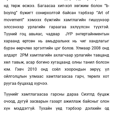
нд төрж өсжээ. Багаасаа хип-хоп хөгжим болон “b-
boying” бүжигт сонирхолтой байсан тэрбээр “Art of
movement” хэмээх бүжгийн хамтлагийн гишүүнээр
элссэнээр урлагийн гараагаа эхлүүлсэн түүхтэй.
Түүний гоц авьяас, чадвар JYP энтертайнментын
хараанд өртсөн нь амьдралынх нь чиг хандлагыг
бүрэн өөрчлөх эргэлтийн цэг болов. Улмаар 2008 онд
алдарт 2PM хамтлагийн ахлагчаар урлагийн тавцанд
хөл тавьж, асар богино хугацаанд олны танил болсон
юм. Гэвч 2010 онд соёл хоорондын зөрүү, үл
ойлголцлын улмаас хамтлагаасаа гарч, төрөлх хот
руугаа буцахад хүрчээ.
Түүнийг хамтлагаасаа гарсны дараа Сиэтлд буцаж
очоод, дугуй засварын газарт ажиллаж байсныг олон
хүн мэддэггүй. Тухайн үед тэрбээр дэлхийн од