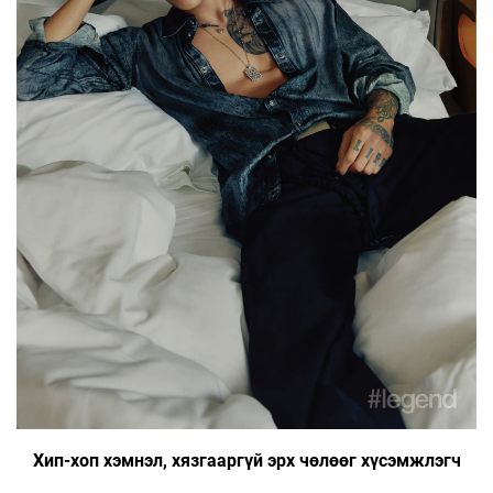
Хип-хоп хэмнэл, хязгааргүй эрх чөлөөг хүсэмжлэгч