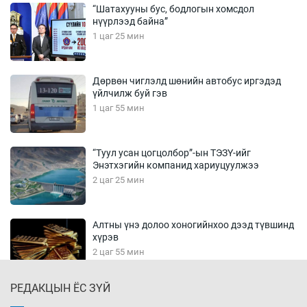
“Шатахууны бус, бодлогын хомсдол
нүүрлээд байна”
1 цаг 25 мин
Дөрвөн чиглэлд шөнийн автобус иргэдэд
үйлчилж буй гэв
1 цаг 55 мин
“Туул усан цогцолбор”-ын ТЭЗҮ-ийг
Энэтхэгийн компанид хариуцуулжээ
2 цаг 25 мин
Алтны үнэ долоо хоногийнхоо дээд түвшинд
хүрэв
2 цаг 55 мин
РЕДАКЦЫН ЁС ЗҮЙ
Сурагчдын дүрэмт хувцасны иж бүрдэлд