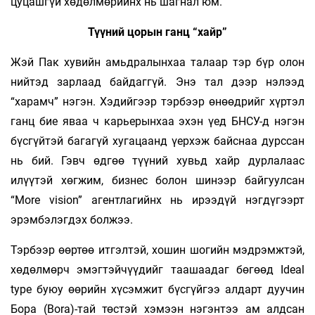
цуцашгүй хөдөлмөрийнх нь шагнал юм.
Түүний цорын ганц “хайр”
Жэй Пак хувийн амьдралынхаа талаар тэр бүр олон
нийтэд зарлаад байдаггүй. Энэ тал дээр нэлээд
“харамч” нэгэн. Хэдийгээр тэрбээр өнөөдрийг хүртэл
ганц бие яваа ч карьерынхаа эхэн үед БНСУ-д нэгэн
бүсгүйтэй багагүй хугацаанд үерхэж байснаа дурссан
нь бий. Гэвч өдгөө түүний хувьд хайр дурлалаас
илүүтэй хөгжим, бизнес болон шинээр байгуулсан
“More vision” агентлагийнх нь ирээдүй нэгдүгээрт
эрэмбэлэгдэх болжээ.
Тэрбээр өөртөө итгэлтэй, хошин шогийн мэдрэмжтэй,
хөдөлмөрч эмэгтэйчүүдийг таашаадаг бөгөөд Ideal
type буюу өөрийн хүсэмжит бүсгүйгээ алдарт дуучин
Бора (Bora)-тай төстэй хэмээн нэгэнтээ ам алдсан