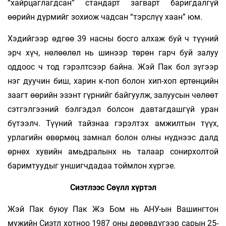
“хайрцаглагдсан” стандарт загварт баригдалгүй
өөрийн дүрмийг зохиож чадсан “тэрслүү хаан” юм.
Хэдийгээр өдгөө 39 насны босго алхаж буй ч түүний
эрч хүч, нөлөөлөл нь шинээр төрөн гарч буй залуу
оддоос ч тод гэрэлтсээр байна. Жэй Пак бол зүгээр
нэг дуучин биш, харин к-поп болон хип-хоп ертөнцийн
заагт өөрийн эзэнт гүрнийг байгуулж, залуусын чөлөөт
сэтгэлгээний бэлгэдэл болсон давтагдашгүй уран
бүтээлч. Түүний тайзнаа гэрэлтэх амжилтын түүх,
урлагийн өвөрмөц замнал болон олны нүднээс далд
өрнөх хувийн амьдралынх нь талаар сонирхолтой
баримтуудыг уншигчдадаа тоймлон хүргэе.
Сиэтлээс Сөүлл хүртэл
Жэй Пак буюу Пак Жэ Бом нь АНУ-ын Вашингтон
мужийн Сиэтл хотноо 1987 оны дөрөвдүгээр сарын 25-