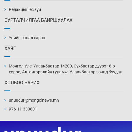
поло цамц орууллаа
3 цаг 25 мин
Редакцын ёс зүй
СУРТАЛЧИЛГАА БАЙРШУУЛАХ
Шинжлэх ухаанаа хөсөр хаясан улс
чадваргүй мэргэжилтнүүд л “үйлдвэрлэдэг”
Үнийн санал харах
3 цаг 55 мин
ХАЯГ
Аппликэйшн хөгжүүлэхийн оронд ажлаа хий,
Г.Дамдинням сайд аа
Монгол Улс, Улаанбаатар 14200, Сүхбаатар дүүрэг 8-р
4 цаг 25 мин
хороо, Алтангэрэлийн гудамж, Улаанбаатар зочид буудал
ХОЛБОО БАРИХ
Эвдэрхий замаар түрээ барьж, иргэдийнхээ
халаасыг тэмтэрч эхэллээ
unuudur@mongolnews.mn
4 цаг 55 мин
976-11-330801
Тэтгэлэг, хөнгөлөлттэй зээлийн санхүүжилт
саатсанаас олон оюутан төлбөрийн
дарамтад оров