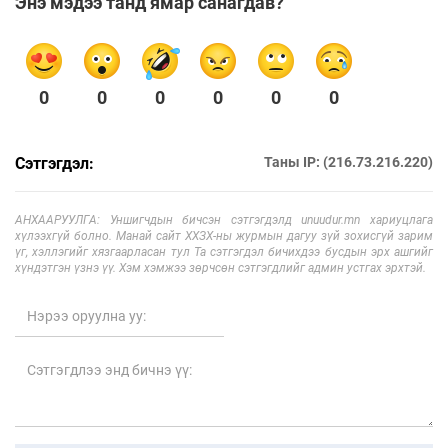
Энэ мэдээ танд ямар санагдав?
0
0
0
0
0
0
Сэтгэгдэл:
Таны IP: (216.73.216.220)
АНХААРУУЛГА: Уншигчдын бичсэн сэтгэгдэлд unuudur.mn хариуцлага
хүлээхгүй болно. Манай сайт ХХЗХ-ны журмын дагуу зүй зохисгүй зарим
үг, хэллэгийг хязгаарласан тул Та сэтгэгдэл бичихдээ бусдын эрх ашгийг
хүндэтгэн үзнэ үү. Хэм хэмжээ зөрчсөн сэтгэгдлийг админ устгах эрхтэй.