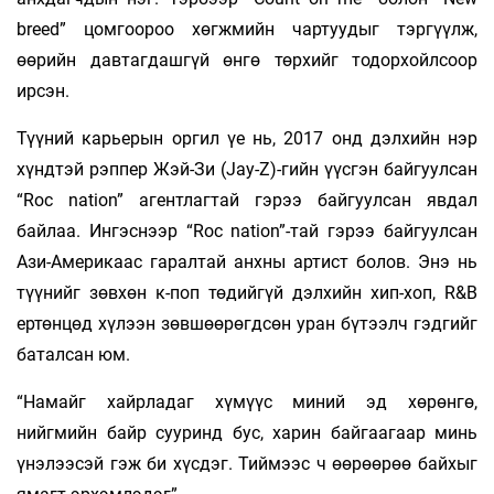
breed” цомгоороо хөгжмийн чартуудыг тэргүүлж,
өөрийн давтагдашгүй өнгө төрхийг тодорхойлсоор
ирсэн.
Түүний карьерын оргил үе нь, 2017 онд дэлхийн нэр
хүндтэй рэппер Жэй-Зи (Jay-Z)-гийн үүсгэн байгуулсан
“Roc nation” агентлагтай гэрээ байгуулсан явдал
байлаа. Ингэснээр “Roc nation”-тай гэрээ байгуулсан
Ази-Америкаас гаралтай анхны артист болов. Энэ нь
түүнийг зөвхөн к-поп төдийгүй дэлхийн хип-хоп, R&B
ертөнцөд хүлээн зөвшөөрөгдсөн уран бүтээлч гэдгийг
баталсан юм.
“Намайг хайрладаг хүмүүс миний эд хөрөнгө,
нийгмийн байр сууринд бус, харин байгаагаар минь
үнэлээсэй гэж би хүсдэг. Тиймээс ч өөрөөрөө байхыг