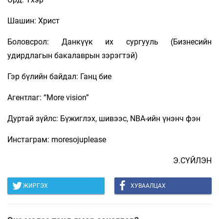
Шашин: Христ
Боловсрол: Данкүүк их сургууль (Бизнесийн
удирдлагын бакалаврын зэрэгтэй)
Гэр бүлийн байдал: Ганц бие
Агентлаг: “More vision”
Дуртай зүйлс: Бүжиглэх, шивээс, NBA-ийн үнэнч фэн
Инстаграм: moresojuplease
Э.СҮЙЛЭН
ЖИРГЭХ
ХУВААЛЦАХ