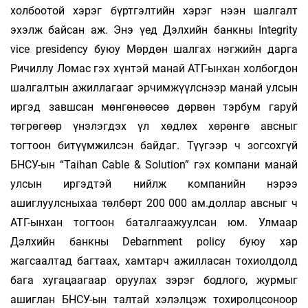
холбоотой хэрэг бүртгэлтийн хэрэг нээн шалгалт
эхэлж байсан аж. Энэ үед Дэлхийн банкны Integrity
vice presidency буюу Мөрдөн шалгах нэгжийн дарга
Ричиллу Ломас гэх хүнтэй манай АТГ-ынхан холбогдон
шалгалтын ажиллагааг эрчимжүүлснээр манай улсын
иргэд завшсан мөнгөнөөсөө дөрвөн тэрбум гаруй
төгрөгөөр үнэлэгдэх үл хөдлөх хөрөнгө авсныг
тогтоон битүүмжилсэн байдаг. Түүгээр ч зогсохгүй
БНСУ-ын “Taihan Cable & Solution” гэх компани манай
улсын иргэдтэй нийлж компанийн нэрээ
ашиглуулсныхаа төлбөрт 200 000 ам.доллар авсныг ч
АТГ-ынхан тогтоон баталгаажуулсан юм. Улмаар
Дэлхийн банкны Debarnment policy буюу хар
жагсаалтад багтаах, хамтарч ажилласан тохиолдолд
бага хугацаагаар оруулах зэрэг бодлого, журмыг
ашиглан БНСУ-ын талтай хэлэлцэж тохиролцсоноор