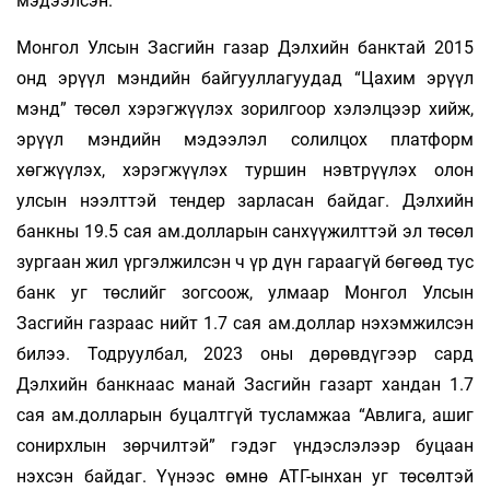
мэдээлсэн.
Монгол Улсын Засгийн газар Дэлхийн банктай 2015
онд эрүүл мэндийн байгууллагуудад “Цахим эрүүл
мэнд” төсөл хэрэгжүүлэх зорилгоор хэлэлцээр хийж,
эрүүл мэндийн мэдээлэл солилцох платформ
хөгжүүлэх, хэрэгжүүлэх туршин нэвтрүүлэх олон
улсын нээлттэй тендер зарласан байдаг. Дэлхийн
банкны 19.5 сая ам.долларын санхүүжилттэй эл төсөл
зургаан жил үргэлжилсэн ч үр дүн гараагүй бөгөөд тус
банк уг төслийг зогсоож, улмаар Монгол Улсын
Засгийн газраас нийт 1.7 сая ам.доллар нэхэмжилсэн
билээ. Тодруулбал, 2023 оны дөрөвдүгээр сард
Дэлхийн банкнаас манай Засгийн газарт хандан 1.7
сая ам.долларын буцалтгүй тусламжаа “Авлига, ашиг
сонирхлын зөрчилтэй” гэдэг үндэслэлээр буцаан
нэхсэн байдаг. Үүнээс өмнө АТГ-ынхан уг төсөлтэй