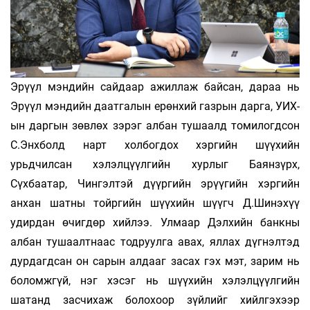
Эрүүл мэндийн сайдаар ажиллаж байсан, дараа нь
Эрүүл мэндийн даатгалын ерөнхий газрын дарга, УИХ-
ын даргын зөвлөх зэрэг албан тушаалд томилогдсон
С.Энхболд нарт холбогдох хэргийн шүү­хийн
урьдчилсан хэлэлцүүлгийн хурлыг Баянзүрх,
Сүхбаатар, Чингэлтэй дүүргийн эрүүгийн хэргийн
анхан шатны тойргийн шүүхийн шүүгч Д.Шинэхүү
удирдан өчигдөр хийлээ. Улмаар Дэлхийн банкны
албан тушаалтнаас тодруулга авах, яллах дүгнэлтэд
дурдагдсан он сарын алдааг засах гэх мэт, зарим нь
боломжгүй, нэг хэсэг нь шүүхийн хэлэлцүүлгийн
шатанд засчихаж болохоор зүйлийг хийлгэхээр