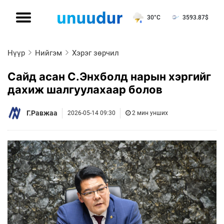
30°C
3593.87
$
Нүүр
Нийгэм
Хэрэг зөрчил
Сайд асан С.Энхболд нарын хэргийг
дахиж шалгуулахаар болов
Г.Равжаа
2026-05-14 09:30
2 мин унших