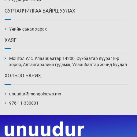
СУРТАЛЧИЛГАА БАЙРШУУЛАХ
АНУ-ын Цэргийн кибер командлалаын
ажилтнууд амиа хорлох явдал эрс
нэмэгджээ
Үнийн санал харах
Уржигдар 13 цаг 52 мин
ХАЯГ
Монголын шигшээ Хонконгийн багийг ялж,
эхний хожлоо авлаа
Монгол Улс, Улаанбаатар 14200, Сүхбаатар дүүрэг 8-р
Уржигдар 13 цаг 30 мин
хороо, Алтангэрэлийн гудамж, Улаанбаатар зочид буудал
ХОЛБОО БАРИХ
Техникийн өндөр үзүүлэлттэй агаарын хөлөг
худалдан авах хүсэлтээ уламжлав
unuudur@mongolnews.mn
Уржигдар 13 цаг 00 мин
976-11-330801
“Шатахууны бус, бодлогын хомсдол
нүүрлээд байна”
Уржигдар 12 цаг 30 мин