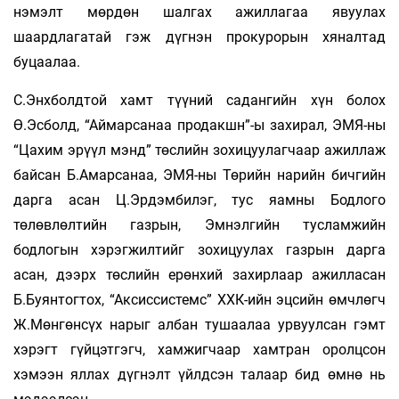
нэмэлт мөрдөн шалгах ажиллагаа явуулах
шаардлагатай гэж дүгнэн прокурорын хяналтад
буцаалаа.
С.Энхболдтой хамт түүний садангийн хүн бо­лох
Ө.Эсболд, “Аймарсанаа продакшн”-ы захирал, ЭМЯ-ны
“Цахим эрүүл мэнд” төслийн зохицуулагчаар ажиллаж
байсан Б.Амарсанаа, ЭМЯ-ны Төрийн нарийн бичгийн
дарга асан Ц.Эрдэмбилэг, тус яамны Бодлого
төлөвлөлтийн газрын, Эмнэлгийн тусламжийн
бодлогын хэрэгжилтийг зохицуулах газрын дарга
асан, дээрх төслийн ерөнхий захирлаар ажилласан
Б.Буянтогтох, “Аксис­системс” ХХК-ийн эцсийн өмчлөгч
Ж.Мөнгөнсүх нарыг албан тушаалаа урвуулсан гэмт
хэрэгт гүйцэтгэгч, хамжигчаар хамтран оролцсон
хэмээн яллах дүгнэлт үйлдсэн талаар бид өмнө нь