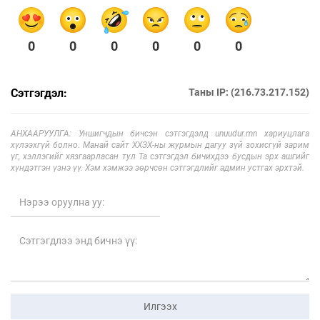
0
0
0
0
0
0
Сэтгэгдэл:
Таны IP: (216.73.217.152)
АНХААРУУЛГА: Уншигчдын бичсэн сэтгэгдэлд unuudur.mn хариуцлага
хүлээхгүй болно. Манай сайт ХХЗХ-ны журмын дагуу зүй зохисгүй зарим
үг, хэллэгийг хязгаарласан тул Та сэтгэгдэл бичихдээ бусдын эрх ашгийг
хүндэтгэн үзнэ үү. Хэм хэмжээ зөрчсөн сэтгэгдлийг админ устгах эрхтэй.
Илгээх