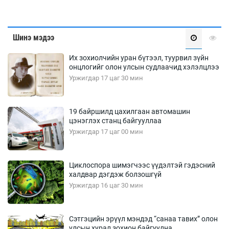
Шинэ мэдээ
Их зохиолчийн уран бүтээл, туурвил зүйн
онцлогийг олон улсын судлаачид хэлэлцлээ
Уржигдар 17 цаг 30 мин
19 байршилд цахилгаан автомашин
цэнэглэх станц байгууллаа
Уржигдар 17 цаг 00 мин
Циклоспора шимэгчээс үүдэлтэй гэдэсний
халдвар дэгдэж болзошгүй
Уржигдар 16 цаг 30 мин
Сэтгэцийн эрүүл мэндэд “санаа тавих” олон
улсын хурал зохион байгуулна