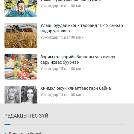
Уржигдар 16 цаг 00 мин
Улаан буудай ихэнх талбайд 10-12 см-ээр
өндөр ургажээ
Уржигдар 15 цаг 30 мин
Зарим гол нэрийн барааны үнэ өмнөх
сарынхаас буурчээ
Уржигдар 15 цаг 00 мин
Хиймэл оюун хяналтаас гарч байна
Уржигдар 14 цаг 30 мин
РЕДАКЦЫН ЁС ЗҮЙ
Эмэгтэйчүүд Бээжин, эрэгтэйчүүд Японд
бэлтгэл базаахаар хилийн дээс алхлаа
Уржигдар 14 цаг 00 мин
Редакцын ёс зүй