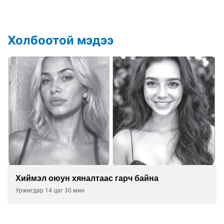
Холбоотой мэдээ
Хиймэл оюун хяналтаас гарч байна
Уржигдар 14 цаг 30 мин