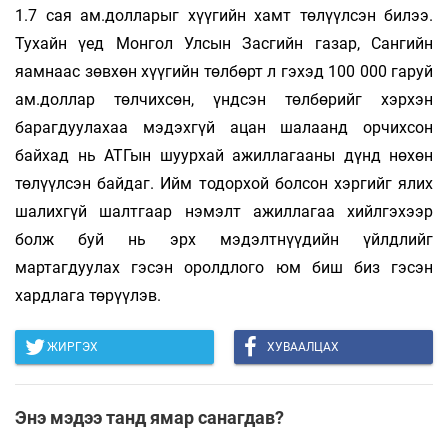
1.7 сая ам.долларыг хүүгийн хамт төлүүлсэн билээ.
Тухайн үед Монгол Улсын Засгийн газар, Сангийн
яамнаас зөвхөн хүүгийн төлбөрт л гэхэд 100 000 гаруй
ам.доллар төлчихсөн, үндсэн төлбөрийг хэрхэн
барагдуулахаа мэдэхгүй ацан шалаанд орчихсон
байхад нь АТГын шуурхай ажиллагааны дүнд нөхөн
төлүүлсэн байдаг. Ийм тодорхой болсон хэргийг ялих
шалихгүй шалтгаар нэмэлт ажиллагаа хийлгэхээр
болж буй нь эрх мэдэлтнүүдийн үйлдлийг
мартагдуулах гэсэн оролдлого юм биш биз гэсэн
хардлага төрүүлэв.
ЖИРГЭХ
ХУВААЛЦАХ
Энэ мэдээ танд ямар санагдав?