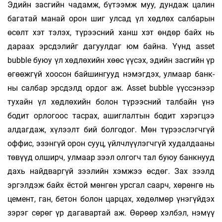
Эдийн засгийн чадамж, бүтээмж муу, дундаж цалин
багатай манай орон шиг улсад үл хөдлөх салбарын
өсөлт хэт тэлэх, түрээсний ханш хэт өндөр байх нь
дараах эрсдэлийг дагуулдаг юм байна. Үүнд asset
bubble буюу үл хөдлөхийн хөөс үүсэх, эдийн засгийн үр
өгөөжгүй хоосон байшингууд нэмэгдэх, улмаар банк­
ны салбар эрсдэлд ордог аж. Аsset bubble үүс­сэнээр
тухайн үл хөдлөхийн болон тү­рээсний талбайн үнэ
бодит орлогоос тасрах, ашиглал­тын бодит хэрэгцээ
алдагдаж, хүлээлт бий болгодог. Мөн түрээслэгчгүй
оффис, эзэнгүй орон сууц, үйлчлүүлэгчгүй худалдааны
төвүүд олширч, улмаар зээл олгогч тал буюу банкнууд
дахь найдваргүй зээлийн хэмжээ өсдөг. Зах зээлд
эргэлдэж байх ёстой мөнгөн урс­гал саарч, хөрөнгө нь
цемент, ган, бетон болон царцах, хөдөлмөр үнэгүйдэх
зэрэг сөрөг үр дагавартай аж. Өөрөөр хэлбэл, нэмүү