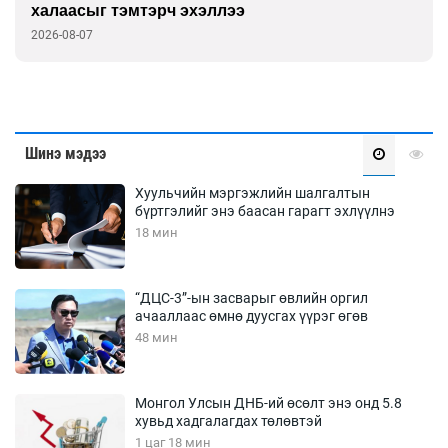
халаасыг тэмтэрч эхэллээ
2026-08-07
Шинэ мэдээ
Хуульчийн мэргэжлийн шалгалтын
бүртгэлийг энэ баасан гарагт эхлүүлнэ
18 мин
“ДЦС-3”-ын засварыг өвлийн оргил
ачааллаас өмнө дуусгах үүрэг өгөв
48 мин
Монгол Улсын ДНБ-ий өсөлт энэ онд 5.8
хувьд хадгалагдах төлөвтэй
1 цаг 18 мин