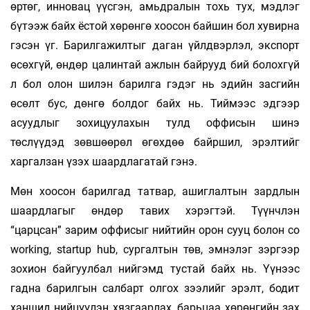
өртөг, инновац үүсгэн, амьдралын тохь тух, мэдлэг
бүтээж байх ёстой хөрөнгө хоосон байшин бол хувир­на
гэсэн үг. Барилгажилтыг даган үйлдвэрлэл, экспорт
өсөхгүй, өндөр ца­лин­тай ажлын байрууд бий болохгүй
л бол олон шилэн барилга гэдэг нь эдийн засгийн
өсөлт бус, дөнгө болдог байх нь. Тиймээс эдгээр
асуудлыг зохицуулахын тулд оффисын шинэ
төслүүдэд зөвшөөрөл өгөхдөө байршил, эрэл­тийг
харгалзан үзэх шаардлагатай гэнэ.
Мөн хоосон барилгад татвар, ашиглалтын зардлын
шаардлагыг өндөр тавих хэрэгтэй. Түүнч­лэн
“царцсан” зарим оффисыг нийтийн орон сууц болон co
working, startup hub, сургал­тын төв, эмнэлэг зэргээр
зохион байгуулбал нийгэмд тустай байх нь. Үүнээс
гадна барилгын салбарт олгох зээлийг эрэлт, бодит
ханшид ний­цүүлэн хязгаарлах, барьцаа хөрөнгийн зах