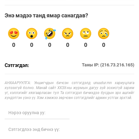
Энэ мэдээ танд ямар санагдав?
0
0
0
0
0
0
Сэтгэгдэл:
Таны IP: (216.73.216.165)
АНХААРУУЛГА: Уншигчдын бичсэн сэтгэгдэлд unuudur.mn хариуцлага
хүлээхгүй болно. Манай сайт ХХЗХ-ны журмын дагуу зүй зохисгүй зарим
үг, хэллэгийг хязгаарласан тул Та сэтгэгдэл бичихдээ бусдын эрх ашгийг
хүндэтгэн үзнэ үү. Хэм хэмжээ зөрчсөн сэтгэгдлийг админ устгах эрхтэй.