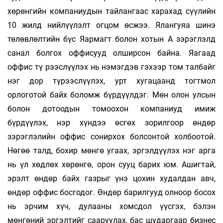
хөрөнгийн компаниудын тайлангаас харахад сүүлийн
10 жилд нийлүүлэлт огцом өсжээ. Ялангуяа шинэ
төлөвлөлтийн бүс Яармагт болон хотын А зэрэглэлд
санал болгох оф­фисууд олширсон байна. Яагаад
оффис тү­ рээс­лүүлэх нь нэмэгдэв гэхээр том талбайг
нэг дор түрээслүүлэх, урт хугацаанд тогтмол
орлоготой байх боломж бүрдүүлдэг. Мөн олон улсын
болон дотоодын томоохон компаниуд имиж
бүрдүүлэх, нэр хүндээ өсгөх зорилгоор өндөр
зэрэглэлийн оффис сонирхох болсонтой холбоотой.
Нөгөө талд, бохир мөнгө угаах, эргэлдүүлэх нэг арга
нь үл хөдлөх хөрөнгө, орон сууц барих юм. Ашигтай,
эрэлт өндөр байх газрыг үнэ цохин худалдан авч,
өндөр оффис босгодог. Өндөр барилгууд олноор босох
нь эрчим хүч, дулааны хомсдол үүсгэх, бэлэн
мөнгөний эргэлтийг сааруулах, бас шударгаар бизнес