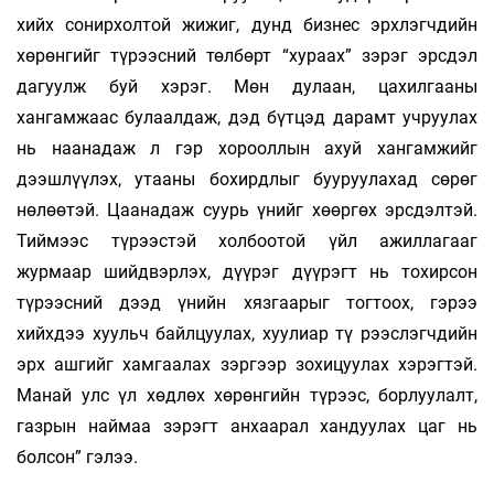
хийх сонирхолтой жижиг, дунд бизнес эрхлэгчдийн
хөрөнгийг түрээсний төлбөрт “хураах” зэрэг эрсдэл
дагуулж буй хэрэг. Мөн дулаан, цахилгааны
хангамжаас булаал­даж, дэд бүтцэд дарамт учруулах
нь наанадаж л гэр хорооллын ахуй хангамжийг
дээшлүүлэх, утааны бохирдлыг бууруулахад сөрөг
нөлөөтэй. Цаанадаж суурь үнийг хөөргөх эрсдэлтэй.
Тиймээс түрээстэй холбоотой үйл ажиллагааг
журмаар шийдвэрлэх, дүүрэг дүүрэгт нь тохир­сон
түрээсний дээд үнийн хязгаарыг тогтоох, гэрээ
хийхдээ хуульч байлцуулах, хуулиар тү­ рээс­лэгч­дийн
эрх ашгийг хамгаалах зэргээр зо­хи­цуулах хэрэгтэй.
Манай улс үл хөдлөх хөрөнгийн түрээс, борлуулалт,
газрын наймаа зэрэгт анхаарал хан­дуулах цаг нь
болсон” гэлээ.