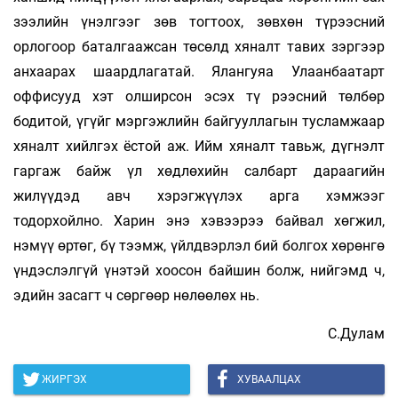
зээлийн үнэлгээг зөв тогтоох, зөвхөн түрээсний
орлогоор баталгаажсан төсөлд хяналт тавих зэргээр
анхаарах шаардлагатай. Ялангуяа Улаан­баа­тарт
оффисууд хэт олширсон эсэх тү­ рээс­ний төлбөр
бодитой, үгүйг мэргэжлийн байгуул­лагын тусламжаар
хяналт хийлгэх ёстой аж. Ийм хяналт тавьж, дүгнэлт
гаргаж байж үл хөдлөхийн салбарт дараагийн
жилүүдэд авч хэрэгжүүлэх арга хэмжээг
тодорхойлно. Харин энэ хэвээрээ байвал хөгжил,
нэмүү өртөг, бү­ тээмж, үйлдвэрлэл бий болгох хөрөнгө
үндэслэл­гүй үнэтэй хоосон байшин болж, нийгэмд ч,
эдийн засагт ч сөргөөр нөлөөлөх нь.
С.Дулам
ЖИРГЭХ
ХУВААЛЦАХ