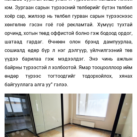
юм. Зургаан сарын түрээсний төлбөрийг бүтэн төлбөл
хоёр сар, жилээр нь төлбөл гурван са­рын түрээснээс
хөнгөлнө гэсэн гоё гоё рекламтай. Хүмүүс тухтай
орчинд, хотын төвд оф­фистой болно гэж бодоод ордог,
шатаад гар­даг. Өчнөөн олон брэнд дампуурлаа,
сошиалд өдөр бүр л нэг дэлгүүр, үйл­чилгээний төв
үүдээ барилаа гэж мэдээл­дэг. Энэ чинь ажлын
байрны түрээстэй л хол­боотой. Ямар тооцооллоор ийм
өндөр түрээс тогтоодгийг тодорхойлох, хянах
байгууллага алга уу” гэлээ.