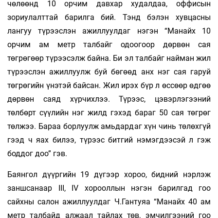
чөлөөнд 10 орчим давхар худалдаа, оффисын
зориулалттай барилга бий. Тэнд бэлэн хув­цасны
лангуу түрээслэн ажиллуулдаг нэгэн “Манайх 10
орчим ам метр талбайг одоогоор дөр­вөн сая
төгрөгөөр түрээсэлж байна. Би эл талбайг найман жил
түрээслэн ажиллуулж буй бөгөөд анх нэг сая гаруй
төгрөгийн үнэтэй байсан. Жил ирэх бүр л өссөөр өдгөө
дөрвөн саяд хүрчихлээ. Түрээс, цэвэрлэгээний
төлбөрт сүүлийн нэг жилд гэхэд бараг 50 сая төгрөг
төлжээ. Бараа борлуулж амьдардаг хүн чинь төлөх­гүй
гээд ч яах билээ, түрээс битгий нэ­мэгдээсэй л гэж
боддог доо” гэв.
Баянгол дүүргийн 19 дүгээр хороо, бидний нэр­лэж
заншсанаар III, IV хорооллын нэгэн барилгад гоо
сайхны салон ажиллуулдаг Ч.Гантуяа “Манайх 40 ам
метр талбайд алжаал тай­лах төв, эм­чилгээний гоо