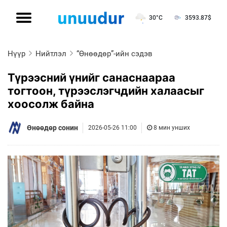
30°C
3593.87
$
Нүүр
Нийтлэл
“Өнөөдөр”-ийн сэдэв
Түрээсний үнийг санаснаараа
тогтоон, түрээслэгчдийн халаасыг
хоосолж байна
Өнөөдөр сонин
2026-05-26 11:00
8 мин унших