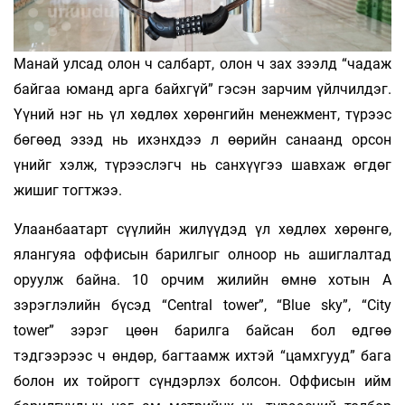
Манай улсад олон ч салбарт, олон ч зах зээлд “чадаж
байгаа юманд арга байхгүй” гэсэн зарчим үйлчилдэг.
Үүний нэг нь үл хөдлөх хөрөнгийн менежмент, түрээс
бөгөөд эзэд нь ихэнхдээ л өөрийн санаанд орсон
үнийг хэлж, түрээслэгч нь санхүүгээ шавхаж өгдөг
жишиг тогтжээ.
Улаанбаатарт сүүлийн жилүүдэд үл хөдлөх хөрөнгө,
ялангуяа оффисын барилгыг олноор нь ашиглалтад
оруулж байна. 10 орчим жилийн өмнө хотын А
зэрэглэлийн бүсэд “Central tower”, “Blue sky”, “City
tower” зэрэг цөөн барилга байсан бол өдгөө
тэдгээрээс ч өндөр, багтаамж ихтэй “цамхгууд” бага
болон их тойрогт сүндэрлэх болсон. Оффисын ийм