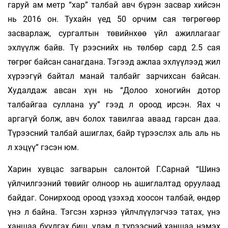
гаруй ам метр “хар” талбай авч бүрэн засвар хийсэн
нь 2016 он. Тухайн үед 50 орчим сая төгрөгөөр
засварлаж, сургалтын тө­вийнхөө үйл ажиллагааг
эхлүүлж байв. Тү­ рээснийх нь төлбөр сард 2.5 сая
төгрөг байсан санагдана. Тэгээд ажлаа эхлүүлээд жил
хүрээгүй байтал манай талбайг зарчихсан байсан.
Худал­даж авсан хүн нь “Долоо хоногийн дотор
талбайгаа суллана уу” гээд л ороод ирсэн. Яах ч
аргагүй болж, авч болох тавилгаа аваад гарсан даа.
Түрээсний талбай ашиглах, байр түрээслэх аль аль нь
л хэцүү” гэсэн юм.
Харин хувцас загварын салонтой Г.Сарнай “Шинэ
үйлчилгээний төвийг олноор нь ашиглалтад оруулаад
байдаг. Сонирхоод ороод үзэ­хэд хоосон талбай, өндөр
үнэ л байна. Тэгсэн хэрнээ үйлчлүүлэгчээ татах, үнэ
ханшаа буулгах биш, улам л түрээсний ханшаа нэмэх