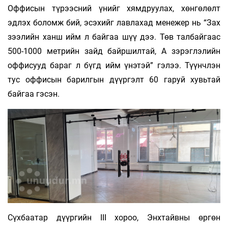
Оффисын тү­рээсний үнийг хямдруулах, хөнгөлөлт
эдлэх бо­ломж бий, эсэхийг лавлахад менежер нь “Зах
зээлийн ханш ийм л байгаа шүү дээ. Төв талбайгаас
500-1000 метрийн зайд байршилтай, А зэрэглэлийн
оффисууд бараг л бүгд ийм үнэтэй” гэлээ. Түүнчлэн
тус оффисын барилгын дүүргэлт 60 гаруй хувьтай
байгаа гэсэн.
Сүхбаатар дүүргийн III хороо, Энхтайвны өр­гөн