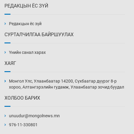
РЕДАКЦЫН ЁС ЗҮЙ
Их зохиолчийн уран бүтээл, туурвил зүйн
онцлогийг олон улсын судлаачид хэлэлцлээ
2026-08-07
Редакцын ёс зүй
СУРТАЛЧИЛГАА БАЙРШУУЛАХ
19 байршилд цахилгаан автомашин
цэнэглэх станц байгууллаа
Үнийн санал харах
2026-08-07
ХАЯГ
Циклоспора шимэгчээс үүдэлтэй гэдэсний
халдвар дэгдэж болзошгүй
Монгол Улс, Улаанбаатар 14200, Сүхбаатар дүүрэг 8-р
2026-08-07
хороо, Алтангэрэлийн гудамж, Улаанбаатар зочид буудал
ХОЛБОО БАРИХ
Сэтгэцийн эрүүл мэндэд “санаа тавих” олон
улсын хурал зохион байгуулна
unuudur@mongolnews.mn
2026-08-07
976-11-330801