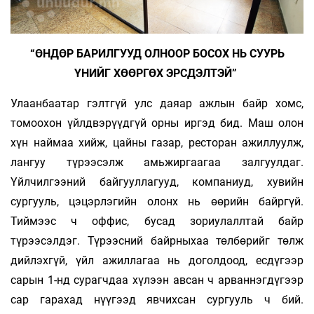
“ӨНДӨР БАРИЛГУУД ОЛНООР БОСОХ НЬ СУУРЬ
ҮНИЙГ ХӨӨРГӨХ ЭРСДЭЛТЭЙ”
Улаанбаатар гэлтгүй улс даяар ажлын байр хомс,
томоохон үйлдвэрүүдгүй орны иргэд бид. Маш олон
хүн наймаа хийж, цайны газар, рес­торан ажиллуулж,
лангуу түрээсэлж амьжир­гаагаа залгуулдаг.
Үйлчилгээний байгуулла­гууд, компаниуд, хувийн
сургууль, цэ­цэрлэгийн олонх нь өөрийн байргүй.
Тиймээс ч оффис, бусад зориулаллтай байр
түрээсэлдэг. Түрээсний байрныхаа төлбөрийг төлж
дийлэхгүй, үйл ажиллагаа нь доголдоод, есдүгээр
сарын 1-нд сурагчдаа хүлээн авсан ч арваннэгдүгээр
сар гарахад нүүгээд явчихсан сургууль ч бий.