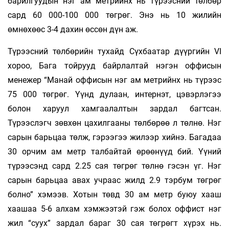
барилгуудын нэг ам метрийнх нь түрээсний төлбөр
сард 60 000-100 000 төгрөг. Энэ нь 10 жилийн
өмнөхөөс 3-4 дахин өссөн дүн аж.
Түрээсний төлбөрийн тухайд Сүхбаатар дүүр­гийн VI
хороо, Бага тойрууд байр­лалтай нэгэн оффисын
менежер “Манай оффисын нэг ам метрийнх нь түрээс
75 000 төгрөг. Үүнд дулаан, интернэт, цэвэрлэгээ
болон харуул хамгаалалтын зардал багтсан.
Түрээслэгч зөвхөн цахилгааны төлбөрөө л төлнө. Нэг
сарын барь­цаа төлж, гэрээгээ жилээр хийнэ. Багадаа
30 орчим ам метр талбайтай өрөөнүүд бий. Үүний
түрээсэнд сард 2.25 сая төгрөг төлнө гэсэн үг. Нэг
сарын барьцаа авах учраас жилд 2.9 тэр­бум төгрөг
болно” хэмээв. Хотын төвд 30 ам метр буюу хааш
хаашаа 5-6 алхам хэмжээтэй гэж болох оффист нэг
жил “суух” зардал бараг 30 сая төгрөгт хүрэх нь.