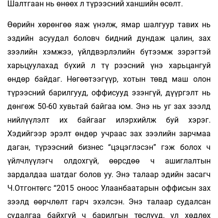
Шалтгаан нь өнөөх л түрээсний ханшийн өсөлт.
Өөрийн хөрөнгөө яаж үнэлж, ямар шалгуур тавих нь
эздийн асуудал боловч бидний дундаж цалин, зах
зээлийн хэмжээ, үйлдвэрлэлийн бүтээмж зэрэгтэй
харьцуулахад бүхий л тү­ рээсний үнэ харьцангуй
өндөр байдаг. Нөгөөтээгүүр, хотын төвд маш олон
түрээсний барилгууд, оффисууд эзэнгүй, дүүргэлт нь
дөнгөж 50-60 хувьтай байгаа юм. Энэ нь уг зах зээлд
нийлүүлэлт их байгааг илэрхийлж буй хэрэг.
Хэдийгээр эрэлт өндөр учраас зах зээлийн зарч­маа
даган, түрээсний бизнес “цэцэглэсэн” гэж болох ч
үйлчлүүлэгч олдохгүй, өөрсдөө ч ашиглалтын
зардалдаа шатдаг болов уу. Энэ талаар эдийн засагч
Ч.От­гонтөгс “2015 оноос Улаанбаатарын оффисын зах
зээлд өөрчлөлт гарч эхэлсэн. Энэ талаар судалсан
судалгаа байхгүй ч барилгын төслүүд, үл хөдлөх