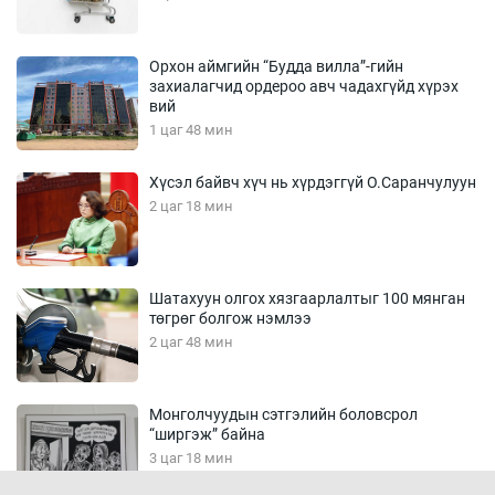
Орхон аймгийн “Будда вилла”-гийн
захиалагчид ордероо авч чадахгүйд хүрэх
вий
1 цаг 48 мин
Хүсэл байвч хүч нь хүрдэггүй О.Саранчулуун
2 цаг 18 мин
Шатахуун олгох хязгаарлалтыг 100 мянган
төгрөг болгож нэмлээ
2 цаг 48 мин
Монголчуудын сэтгэлийн боловсрол
“ширгэж” байна
3 цаг 18 мин