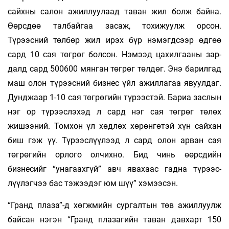
сайхны салон ажил­луулаад та­ван жил болж байна.
Өөрсдөө тал­байгаа засаж, тохижуулж орсон.
Түрээсний төлбөр жил ирэх бүр нэмэгдсээр өдгөө
сард 10 сая төгрөг бол­сон. Нэмээд цахилгааны зар­
далд сард 500600 мянган төгрөг төлдөг. Энэ барилгад
маш олон түрээсний биз­нес үйл ажиллагаа явуулдаг.
Дунд­жаар 1-10 сая төгрөгийн түрээстэй. Бариа заслын
нэг ор түрээслэхэд л сард нэг сая төгрөг төлөх
жишээний. Томхон үл хөдлөх хөрөнгөтэй хүн сайхан
биш гэж үү. Түрээслүүлээд л сард олон ар­ван сая
төгрөгийн орлого олчихно. Бид чи­нь өөрс­дийн
бизнесийг “унагаахгүй” авч явахаас гадна тү­рээс­
лүүлэгчээ бас тэжээдэг юм шүү” хэмээсэн.
“Гранд плаза”-д хөгжмийн сургалтын төв ажил­луулж
байсан нэгэн “Гранд плазагийн таван давхарт 150