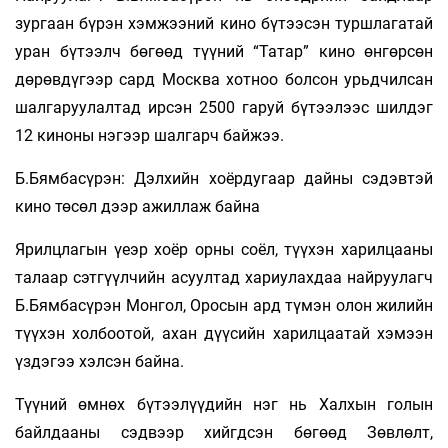
зургаан бүрэн хэмжээний кино бүтээсэн туршлагатай
уран бүтээлч бөгөөд түүний “Татар” кино өнгөрсөн
дөрөвдүгээр сард Москва хотноо болсон урьдчилсан
шалгаруулалтад ирсэн 2500 гаруй бүтээлээс шилдэг
12 киноны нэгээр шалгарч байжээ.
Б.Бямбасүрэн: Дэлхийн хоёрдугаар дайны сэдэвтэй
кино төсөл дээр ажиллаж байна
Ярилцлагын үеэр хоёр орны соёл, түүхэн харилцааны
талаар сэтгүүлчийн асуултад хариулахдаа найруулагч
Б.Бямбасүрэн Монгол, Оросын ард түмэн олон жилийн
түүхэн холбоотой, ахан дүүсийн харилцаатай хэмээн
үздэгээ хэлсэн байна.
Түүний өмнөх бүтээлүүдийн нэг нь Халхын голын
байлдааны сэдвээр хийгдсэн бөгөөд Зөвлөлт,