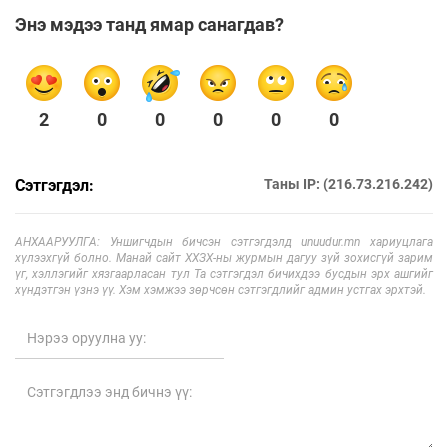
Энэ мэдээ танд ямар санагдав?
2
0
0
0
0
0
Сэтгэгдэл:
Таны IP: (216.73.216.242)
АНХААРУУЛГА: Уншигчдын бичсэн сэтгэгдэлд unuudur.mn хариуцлага
хүлээхгүй болно. Манай сайт ХХЗХ-ны журмын дагуу зүй зохисгүй зарим
үг, хэллэгийг хязгаарласан тул Та сэтгэгдэл бичихдээ бусдын эрх ашгийг
хүндэтгэн үзнэ үү. Хэм хэмжээ зөрчсөн сэтгэгдлийг админ устгах эрхтэй.