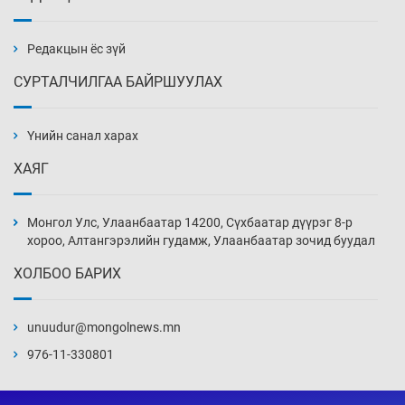
Эмэгтэйчүүд Бээжин, эрэгтэйчүүд Японд
бэлтгэл базаахаар хилийн дээс алхлаа
Уржигдар 14 цаг 00 мин
Редакцын ёс зүй
СУРТАЛЧИЛГАА БАЙРШУУЛАХ
АНУ-ын Цэргийн кибер командлалаын
ажилтнууд амиа хорлох явдал эрс
нэмэгджээ
Үнийн санал харах
Уржигдар 13 цаг 52 мин
ХАЯГ
Монголын шигшээ Хонконгийн багийг ялж,
эхний хожлоо авлаа
Монгол Улс, Улаанбаатар 14200, Сүхбаатар дүүрэг 8-р
Уржигдар 13 цаг 30 мин
хороо, Алтангэрэлийн гудамж, Улаанбаатар зочид буудал
ХОЛБОО БАРИХ
Техникийн өндөр үзүүлэлттэй агаарын хөлөг
худалдан авах хүсэлтээ уламжлав
unuudur@mongolnews.mn
Уржигдар 13 цаг 00 мин
976-11-330801
“Шатахууны бус, бодлогын хомсдол
нүүрлээд байна”