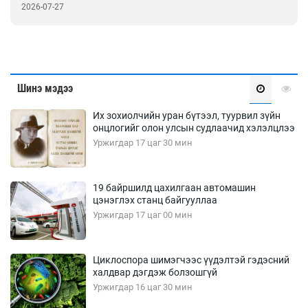
бүртгэлээ
2026-07-27
Шинэ мэдээ
Их зохиолчийн уран бүтээл, туурвил зүйн
онцлогийг олон улсын судлаачид хэлэлцлээ
Уржигдар 17 цаг 30 мин
19 байршилд цахилгаан автомашин
цэнэглэх станц байгууллаа
Уржигдар 17 цаг 00 мин
Циклоспора шимэгчээс үүдэлтэй гэдэсний
халдвар дэгдэж болзошгүй
Уржигдар 16 цаг 30 мин