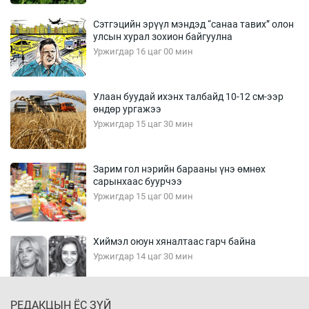
Сэтгэцийн эрүүл мэндэд “санаа тавих” олон
улсын хурал зохион байгуулна
Уржигдар 16 цаг 00 мин
Улаан буудай ихэнх талбайд 10-12 см-ээр
өндөр ургажээ
Уржигдар 15 цаг 30 мин
Зарим гол нэрийн барааны үнэ өмнөх
сарынхаас буурчээ
Уржигдар 15 цаг 00 мин
Хиймэл оюун хяналтаас гарч байна
Уржигдар 14 цаг 30 мин
РЕДАКЦЫН ЁС ЗҮЙ