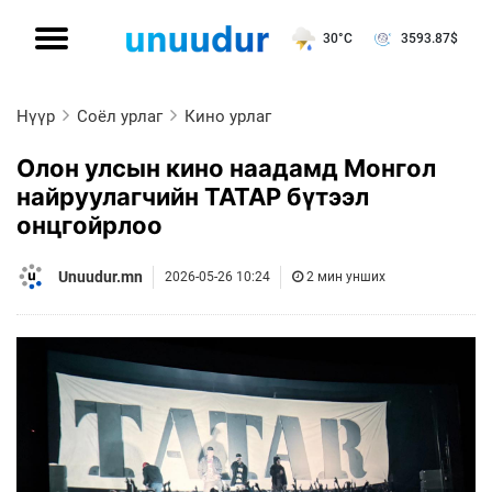
30°C
3593.87
$
Нүүр
Соёл урлаг
Кино урлаг
Олон улсын кино наадамд Монгол
найруулагчийн ТАТАР бүтээл
онцгойрлоо
Unuudur.mn
2026-05-26 10:24
2 мин унших