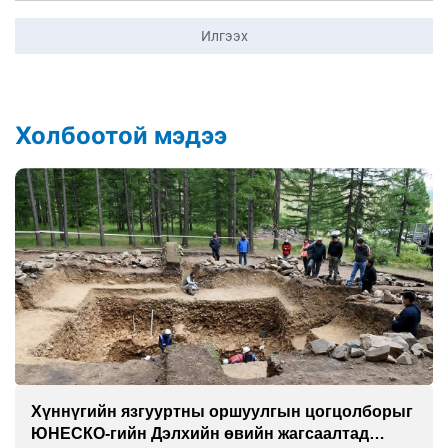
Илгээх
Холбоотой мэдээ
Хүннүгийн язгууртны оршуулгын цогцолборыг
ЮНЕСКО-гийн Дэлхийн өвийн жагсаалтад