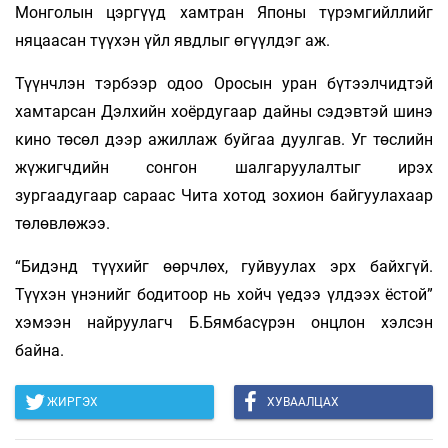
Монголын цэргүүд хамтран Японы түрэмгийллийг
няцаасан түүхэн үйл явдлыг өгүүлдэг аж.
Түүнчлэн тэрбээр одоо Оросын уран бүтээлчидтэй
хамтарсан Дэлхийн хоёрдугаар дайны сэдэвтэй шинэ
кино төсөл дээр ажиллаж буйгаа дуулгав. Уг төслийн
жүжигчдийн сонгон шалгаруулалтыг ирэх
зургаадугаар сараас Чита хотод зохион байгуулахаар
төлөвлөжээ.
“Бидэнд түүхийг өөрчлөх, гуйвуулах эрх байхгүй.
Түүхэн үнэнийг бодитоор нь хойч үедээ үлдээх ёстой”
хэмээн найруулагч Б.Бямбасүрэн онцлон хэлсэн
байна.
ЖИРГЭХ
ХУВААЛЦАХ