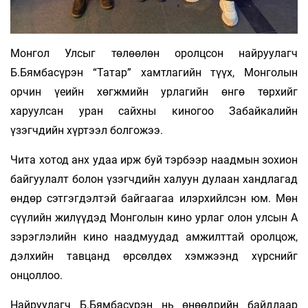
Монгол Улсыг төлөөлөн оролцсон найруулагч
Б.Бямбасүрэн “Татар” хамтлагийн түүх, Монголын
орчин үеийн хөгжмийн урлагийн өнгө төрхийг
харуулсан уран сайхны киногоо Забайкалийн
үзэгчдийн хүртээл болгожээ.
Чита хотод анх удаа ирж буй тэрбээр наадмын зохион
байгуулалт болон үзэгчдийн халуун дулаан хандлагад
өндөр сэтгэгдэлтэй байгаагаа илэрхийлсэн юм. Мөн
сүүлийн жилүүдэд Монголын кино урлаг олон улсын А
зэрэглэлийн кино наадмуудад амжилттай оролцож,
дэлхийн тавцанд өрсөлдөх хэмжээнд хүрснийг
онцоллоо.
Найруулагч Б.Бямбасүрэн нь өнөөдрийн байдлаар