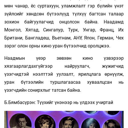
мөн чанар, ёс суртахуун, уламжлалт гэр бүлийн үнэт
зүйлсийг хөндсөн бүтээлүүд түлхүү багтсан талаар
зохион байгуулагчид онцолсон байна. Наадамд
Монгол, Хятад, Сингапур, Турк, Унгар, Франц, Их
Британи, Бангладеш, Вьетнам, АНУ, Япон, Герман, Чех
зэрэг олон орны кино уран бүтээлчид оролцжээ.
Наадмын үеэр зөвхөн кино үзвэрээр
хязгаарлагдахгүйгээр найруулагч, жүжигчид
үзэгчидтэй нээлттэй уулзалт, ярилцлага өрнүүлж,
уран бүтээлийн туршлагаасаа хуваалцсан нь
үзэгчдийн сонирхлыг татсан байна.
Б.Бямбасүрэн: Түүхийг үнэнээр нь үлдээх учиртай