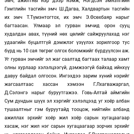
эмч, ажилтны нэр дээр нэмж, Нэгдсэн эмнэлгийн
Гэмтлийн тасгийн эмч Ш.Дагва, Халдвартын тасгийн
их эмч Т.Түмэнтогтох, их эмч Э.Өсөхбаяр нарыг
багтаасан. Улмаар эл гурван эмчид орон сууц
худалдан авах, түүний нөх­­ цөлийг сайжруулахад нэг
удаагийн буцалт­гүй дэмжлэг үзүүлэх зорилгоор тус
бүрд нь 10 сая төгрөг олгох боломжийг бүр­дүүлсэн аж.
Уг гурван эмчийг эл жаг­­ саалтад багтаах талаар хамт
олны хурлаар хэлэлцээгүй, дэмжээгүй байхад ийнхүү
давуу байдал олгосон. Ингэхдээ зарим хүний нэрийг
жагсаалтаас хассан хэ­мээн Г.Лхагважаргал,
Д.Сэлэнгэ нарыг бу­руут­гажээ. Говь-Алтай аймгийн
Сум дун­дын шүүх эл хэргийг хэлэлцээд уг хоёр албан
тушаалтныг гэм буруутайд тоо­цож, нийтийн албанд
ажиллах эр­хийг хоёр жил хоёр сарын хугацаагаар
хасаж, нэг жил нэг сарын хугацаагаар зорчих эрхийг