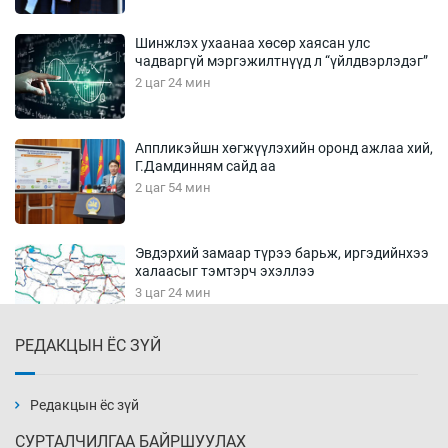
Шинжлэх ухаанаа хөсөр хаясан улс
чадваргүй мэргэжилтнүүд л “үйлдвэрлэдэг”
2 цаг 24 мин
Аппликэйшн хөгжүүлэхийн оронд ажлаа хий,
Г.Дамдинням сайд аа
2 цаг 54 мин
Эвдэрхий замаар түрээ барьж, иргэдийнхээ
халаасыг тэмтэрч эхэллээ
3 цаг 24 мин
РЕДАКЦЫН ЁС ЗҮЙ
Тэтгэлэг, хөнгөлөлттэй зээлийн санхүүжилт
саатсанаас олон оюутан төлбөрийн
дарамтад оров
Редакцын ёс зүй
18 цаг 54 мин
СУРТАЛЧИЛГАА БАЙРШУУЛАХ