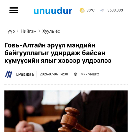
30°C
3593.93
$
Нүүр
Нийгэм
Хууль ёс
Говь-Алтайн эрүүл мэндийн
байгууллагыг удирдаж байсан
хүмүүсийн ялыг хэвээр үлдээлээ
Г.Равжаа
2026-07-06 14:30
1 мин унших