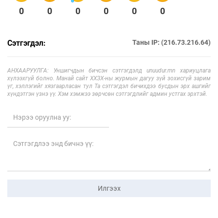
0
0
0
0
0
0
Сэтгэгдэл:
Таны IP: (216.73.216.64)
АНХААРУУЛГА: Уншигчдын бичсэн сэтгэгдэлд unuudur.mn хариуцлага
хүлээхгүй болно. Манай сайт ХХЗХ-ны журмын дагуу зүй зохисгүй зарим
үг, хэллэгийг хязгаарласан тул Та сэтгэгдэл бичихдээ бусдын эрх ашгийг
хүндэтгэн үзнэ үү. Хэм хэмжээ зөрчсөн сэтгэгдлийг админ устгах эрхтэй.
Илгээх