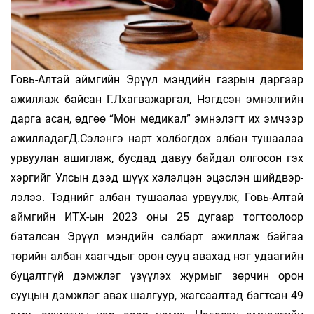
Говь-Алтай аймгийн Эрүүл мэндийн газрын даргаар
ажиллаж байсан Г.Лхагважаргал, Нэгдсэн эмнэлгийн
дарга асан, өд­гөө “Мон медикал” эмнэлэгт их эмчээр
ажил­ладагД.Сэлэнгэ нарт холбогдох ал­бан тушаалаа
урвуулан ашиглаж, бусдад давуу байдал олгосон гэх
хэргийг Улсын дээд шүүх хэлэлцэн эцэслэн шийд­вэр­
лэлээ. Тэднийг албан тушаалаа урвуулж, Говь-Алтай
аймгийн ИТХ-ын 2023 оны 25 дугаар тогтоолоор
баталсан Эрүүл мэндийн салбарт ажиллаж байгаа
төрийн албан хаагчдыг орон сууц авахад нэг удаагийн
буцалтгүй дэмж­лэг үзүүлэх журмыг зөрчин орон
сууцын дэмжлэг авах шалгуур, жагсаалтад багт­сан 49