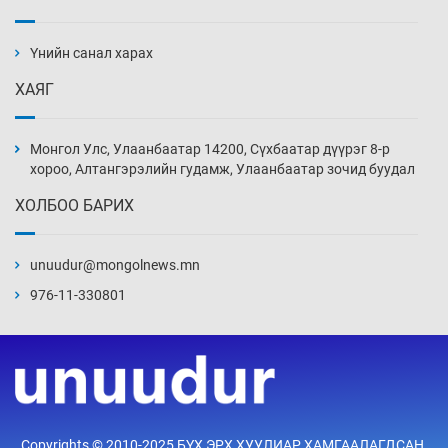
Налайх дүүргийнхэн хошой аваргаар
шалгарлаа
Үнийн санал харах
19 цаг 24 мин
ХАЯГ
БНСУ-д хэт халсны улмаас 19 хүн нас
баржээ
Монгол Улс, Улаанбаатар 14200, Сүхбаатар дүүрэг 8-р
19 цаг 54 мин
хороо, Алтангэрэлийн гудамж, Улаанбаатар зочид буудал
ХОЛБОО БАРИХ
“DeepSeek” компани ӨМӨЗО-д хиймэл оюуны
дата төв байгуулахаар төлөвлөж байна
unuudur@mongolnews.mn
20 цаг 24 мин
976-11-330801
Дашчойлин хийд жуулчдад зориулсан тусгай
үйлчилгээ үзүүлж эхэлжээ
20 цаг 24 мин
Манайхан Тайванийн I, II багийнхантай
Copyrights © 2010-2025 БҮХ ЭРХ ХУУЛИАР ХАМГААЛАГДСАН.