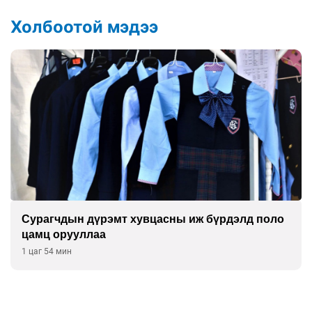
Холбоотой мэдээ
Сурагчдын дүрэмт хувцасны иж бүрдэлд поло
цамц орууллаа
1 цаг 54 мин