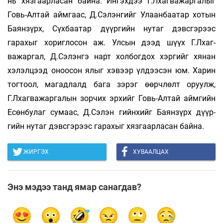
нь хязгаарласан байна. Ингэхдээ Г.Лхагважаргалыг
Говь-Алтай аймгаас, Д.Сэ­лэнгийг Улаанбаатар хотын
Баянзүрх, Сүхбаатар дүүргийн нутаг дэвсгэрээс
гарахыг хориглосон аж. Улсын дээд шүүх Г.Лхаг­
важаргал, Д.Сэлэнгэ нарт хол­богдох хэргийг хянан
хэлэлцээд оноосон ялыг хэвээр үлдээсэн юм. Харин
тогтоол, ма­гадлалд бага зэрэг өөрч­лөлт оруулж,
Г.Лхаг­ва­жаргалын зор­чих эрхийг Говь-Алтай аймгийн
Есөн­булаг сумаас, Д.Сэ­лэн­­ гийн­хийг Баянзүрх дүүр­
гийн ну­таг дэвс­гэрээс гарахыг хяз­гаар­ла­сан байна.
ЖИРГЭХ
ХУВААЛЦАХ
Энэ мэдээ танд ямар санагдав?