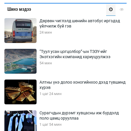
Шинэ мэдээ
Дөрвөн чиглэлд шөнийн автобус иргэдэд
үйлчилж буй гэв
24 мин
“Туул усан цогцолбор”-ын ТЭЗҮ-ийг
Энэтхэгийн компанид хариуцуулжээ
54 мин
Алтны үнэ долоо хоногийнхоо дээд түвшинд
хүрэв
1 цаг 24 мин
Сурагчдын дүрэмт хувцасны иж бүрдэлд
поло цамц орууллаа
1 цаг 54 мин