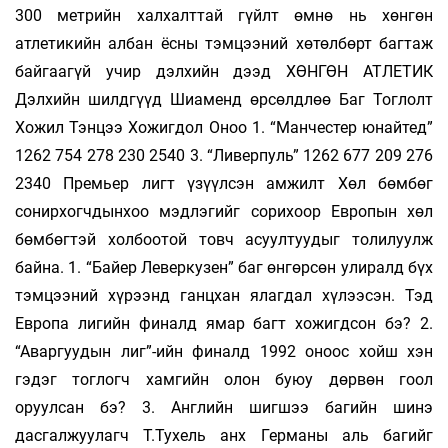
300 метрийн халхалттай гүйлт өмнө нь хөнгөн
атлетикийн албан ёсны тэмцээний хөтөлбөрт багтаж
байгаагүй учир дэлхийн дээд ХӨНГӨН АТЛЕТИК
Дэлхийн шилдгүүд Шиаменд өрсөлдлөө Баг Тоглолт
Хожил Тэнцээ Хожигдол Оноо 1. “Манчестер юнайтед”
1262 754 278 230 2540 3. “Ливерпуль” 1262 677 209 276
2340 Премьер лигт үзүүлсэн амжилт Хөл бөмбөг
сонирхогчдынхоо мэдлэгийг сорихоор Европын хөл
бөмбөгтэй холбоотой товч асуултуудыг толилуулж
байна. 1. “Байер Леверкузен” баг өнгөрсөн улиралд бүх
тэмцээний хүрээнд ганцхан ялагдал хүлээсэн. Тэд
Европа лигийн финалд ямар багт хожигдсон бэ? 2.
“Аваргуудын лиг”-ийн финалд 1992 оноос хойш хэн
гэдэг тоглогч хамгийн олон буюу дөрвөн гоол
оруулсан бэ? 3. Английн шигшээ багийн шинэ
дасгалжуулагч Т.Тухель анх Германы аль багийг