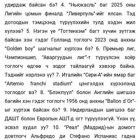
удирдаж байсан бэ? 4. “Ньюкасль” баг 2025 оны
Лигийн цомын финалд “Ливерпуль”-ийг ялсан. Тэд
дотоодын тэмцээнд түрүүлэхийн тулд хэдэн жил
хүлээв? 5. Нэгэн үе “Тоттенхэм” багт хүчин зүтгэж
байсан хэн гэдэг Голланд тоглогч 2023 онд анхны
“Golden boy” шагналыг хүртсэн бэ? 6. Премьер лиг,
Чэмпионшип, “Аваргуудын лиг”-т түрүүлсэн хоёр
тоглогч өдгөө ч зодог тайлаагүй хэвээр байна.
Тэднийг нэрлэнэ үү? 7. Италийн “Сери-А”-ийн ямар баг
“Artemio franchi stadium” цэнгэлдэх хүрээлэнд
тоглодог вэ? 8. “Блэкпүүл” болон Английн шигшээ
багийн хэн гэдэг тоглогч 1956 онд анхны “Ballon d`Or”-
ыг хүртэж байсан бэ? 9. Нидерландын шигшээ баг
ДАШТ болон Европын АШТ-д огт түрүүлээгүй. Үнэн үү,
эсвэл худал уу? 10. “Реал” (Мадрид)-ын домогт
довтлогч Альфредо ди Стефано Испаниас гадна