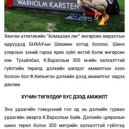
Хөнгөн атлетикийн “Алмаазан лиг” өнгөрсөн амралтын
өдрүүдэд БНХАУ-ын Шиамен хотод боллоо. Шинэ
улирлын эхний гараа ярих зүйл ихтэй болж өнгөрсөн
юм. Тухайлбал, К.Вархольм 300 м-ийн халхалттай
гүйлтийн төрөлд дэлхийн шилдэг амжилтын эзэн
болсон бол Ф.Кипьегон дэлхийн дээд амжилтыг эвдэх
дөхлөө.
ХҮЧИН ТӨГӨЛДӨР БУС ДЭЭД АМЖИЛТ
Энэ удаагийн тэмцээний гол од нь дэлхийн гурван
удаагийн аварга К.Вархольм байв. Дэлхийн цувралын
шинэ төрөл болох 300 метрийн халхалттай гүйлтэд