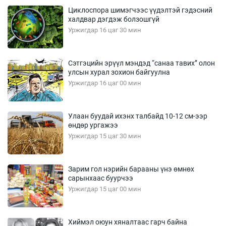
Циклоспора шимэгчээс үүдэлтэй гэдэсний
халдвар дэгдэж болзошгүй
Уржигдар 16 цаг 30 мин
Сэтгэцийн эрүүл мэндэд “санаа тавих” олон
улсын хурал зохион байгуулна
Уржигдар 16 цаг 00 мин
Улаан буудай ихэнх талбайд 10-12 см-ээр
өндөр ургажээ
Уржигдар 15 цаг 30 мин
Зарим гол нэрийн барааны үнэ өмнөх
сарынхаас буурчээ
Уржигдар 15 цаг 00 мин
Хиймэл оюун хяналтаас гарч байна