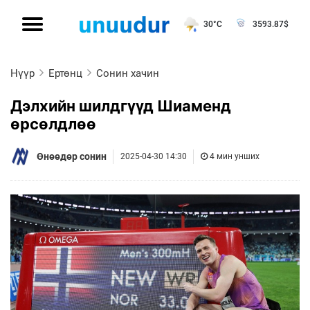
30°C
3593.87
$
Нүүр
Ертөнц
Сонин хачин
Дэлхийн шилдгүүд Шиаменд
өрсөлдлөө
Өнөөдөр сонин
2025-04-30 14:30
4 мин унших