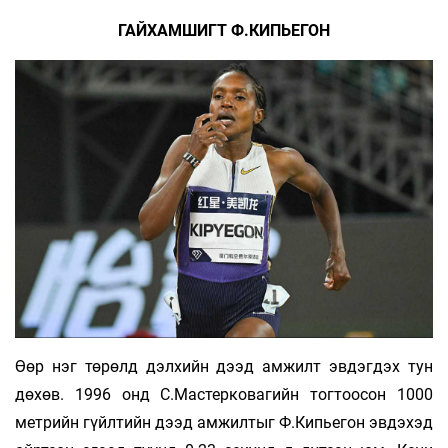
ГАЙХАМШИГТ Ф.КИПЬЕГОН
Өөр нэг төрөлд дэлхийн дээд амжилт эвдэгдэх тун
дөхөв. 1996 онд С.Мастерковагийн тогтоосон 1000
метрийн гүйлтийн дээд амжилтыг Ф.Кипьегон эвдэхэд