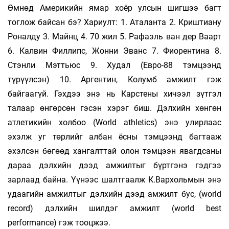
Өмнөд Америкийн ямар хоёр улсын шигшээ багт
тоглож байсан бэ? Хариулт: 1. Аталанта 2. Криштиану
Роналду 3. Майнц 4. 70 жил 5. Рафаэль ван дер Ваарт
6. Калвин Филлипс, Жонни Эванс 7. Фиорентина 8.
Стэнли Мэттьюс 9. Худал (Евро-88 тэмцээнд
түрүүлсэн) 10. Аргентин, Колумб амжилт гэж
байгаагүй. Гэхдээ энэ нь Карстены хичээл зүтгэл
талаар өнгөрсөн гэсэн хэрэг биш. Дэлхийн хөнгөн
атлетикийн холбоо (World аthletics) энэ улирлаас
эхэлж уг төрлийг албан ёсны тэмцээнд багтааж
эхэлсэн бөгөөд хангалттай олон тэмцээн явагдсаны
дараа дэлхийн дээд амжилтыг бүртгэнэ гэдгээ
зарлаад байна. Үүнээс шалтгаалж К.Вархольмын энэ
удаагийн амжилтыг дэлхийн дээд амжилт бус, (world
record) дэлхийн шилдэг амжилт (world best
performance) гэж тооцжээ.