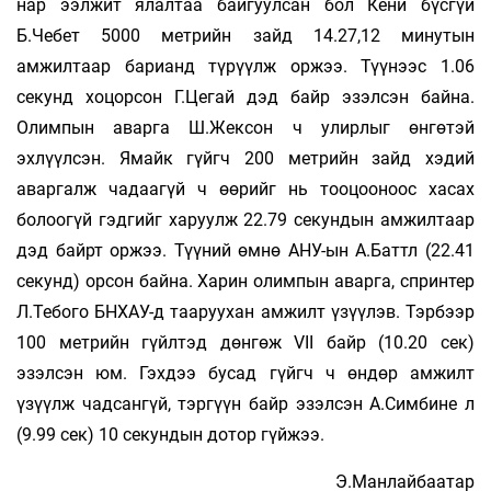
нар ээлжит ялалтаа байгуулсан бол Кени бүсгүй
Б.Чебет 5000 метрийн зайд 14.27,12 минутын
амжилтаар барианд түрүүлж оржээ. Түүнээс 1.06
секунд хоцорсон Г.Цегай дэд байр эзэлсэн байна.
Олимпын аварга Ш.Жексон ч улирлыг өнгөтэй
эхлүүлсэн. Ямайк гүйгч 200 метрийн зайд хэдий
аваргалж чадаагүй ч өөрийг нь тооцооноос хасах
болоогүй гэдгийг харуулж 22.79 секундын амжилтаар
дэд байрт оржээ. Түүний өмнө АНУ-ын А.Баттл (22.41
секунд) орсон байна. Харин олимпын аварга, спринтер
Л.Тебого БНХАУ-д тааруухан амжилт үзүүлэв. Тэрбээр
100 метрийн гүйлтэд дөнгөж VII байр (10.20 сек)
эзэлсэн юм. Гэхдээ бусад гүйгч ч өндөр амжилт
үзүүлж чадсангүй, тэргүүн байр эзэлсэн А.Симбине л
(9.99 сек) 10 секундын дотор гүйжээ.
Э.Манлайбаатар