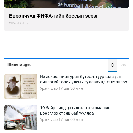
Европчууд ФИФА-гийн боссын эсрэг
2026-08-05
Шинэ мэдээ
Их зохиолчийн уран бүтээл, туурвил зүйн
онцлогийг олон улсын судлаачид хэлэлцлээ
Уржигдар 17 цаг 30 мин
19 байршилд цахилгаан автомашин
цэнэглэх станц байгууллаа
Уржигдар 17 цаг 00 мин