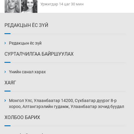
Уржигдар 14 цаг 30 мин
РЕДАКЦЫН ЁС ЗҮЙ
Эмэгтэйчүүд Бээжин, эрэгтэйчүүд Японд
бэлтгэл базаахаар хилийн дээс алхлаа
Уржигдар 14 цаг 00 мин
Редакцын ёс зүй
СУРТАЛЧИЛГАА БАЙРШУУЛАХ
АНУ-ын Цэргийн кибер командлалаын
ажилтнууд амиа хорлох явдал эрс
нэмэгджээ
Үнийн санал харах
Уржигдар 13 цаг 52 мин
ХАЯГ
Монголын шигшээ Хонконгийн багийг ялж,
эхний хожлоо авлаа
Монгол Улс, Улаанбаатар 14200, Сүхбаатар дүүрэг 8-р
Уржигдар 13 цаг 30 мин
хороо, Алтангэрэлийн гудамж, Улаанбаатар зочид буудал
ХОЛБОО БАРИХ
Техникийн өндөр үзүүлэлттэй агаарын хөлөг
худалдан авах хүсэлтээ уламжлав