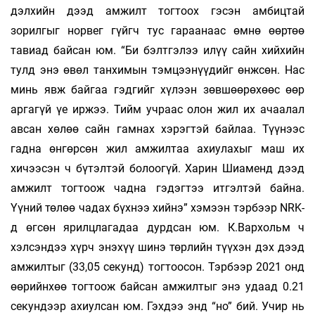
дэлхийн дээд амжилт тогтоох гэсэн амбицтай
зорилгыг норвег гүйгч тус гараанаас өмнө өөртөө
тавиад байсан юм. “Би бэлтгэлээ илүү сайн хийхийн
тулд энэ өвөл танхимын тэмцээнүүдийг өнжсөн. Нас
минь явж байгаа гэдгийг хүлээн зөвшөөрөхөөс өөр
аргагүй үе иржээ. Тийм учраас олон жил их ачаалал
авсан хөлөө сайн гамнах хэрэгтэй байлаа. Түүнээс
гадна өнгөрсөн жил амжилтаа ахиулахыг маш их
хичээсэн ч бүтэлтэй болоогүй. Харин Шиаменд дээд
амжилт тогтоож чадна гэдэгтээ итгэлтэй байна.
Үүний төлөө чадах бүхнээ хийнэ” хэмээн тэрбээр NRK-
д өгсөн ярилцлагадаа дурдсан юм. К.Вархольм ч
хэлсэндээ хүрч энэхүү шинэ төрлийн түүхэн дэх дээд
амжилтыг (33,05 секунд) тогтоосон. Тэрбээр 2021 онд
өөрийнхөө тогтоож байсан амжилтыг энэ удаад 0.21
секундээр ахиулсан юм. Гэхдээ энд “но” бий. Учир нь