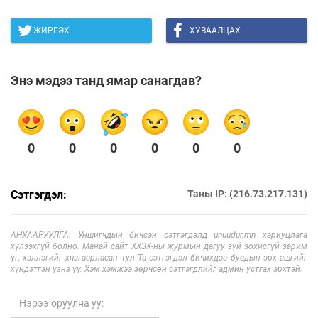
ЖИРГЭХ
ХУВААЛЦАХ
Энэ мэдээ танд ямар санагдав?
0
0
0
0
0
0
Сэтгэгдэл:
Таны IP: (216.73.217.131)
АНХААРУУЛГА: Уншигчдын бичсэн сэтгэгдэлд unuudur.mn хариуцлага
хүлээхгүй болно. Манай сайт ХХЗХ-ны журмын дагуу зүй зохисгүй зарим
үг, хэллэгийг хязгаарласан тул Та сэтгэгдэл бичихдээ бусдын эрх ашгийг
хүндэтгэн үзнэ үү. Хэм хэмжээ зөрчсөн сэтгэгдлийг админ устгах эрхтэй.