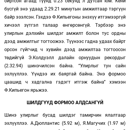
ойртсон агаад түүнд 0.23 секунд л дутсан юм. Кени
бүсгүй энэ удаад 2.29.21 минутын амжилтаар тэргүүн
байр эзэлсэн. Гэхдээ Ф.Кипьегоны энэхүү итгэмээргүй
хичээл зүтгэл талаар өнгөрсөнгүй. Тэрбээр энэ
улирлын дэлхийн шилдэг амжилт болон тус ордны
дээд амжилтыг тогтоожээ. Түүнээс гадна удаах байрт
орсон гүйгчид ч хувийн дээд амжилтаа тогтоосон
төдийгүй Э.Колдуэлл далайн орнуудын рекордыг
(2.32.94) шинэчилсэн байна. “Улирлыг тун сайн
эхлүүллээ. Үүндээ их баяртай байна. Энэ формоо
цаашид ч хадгална гэдэгт итгэж байна” хэмээн
Ф.Кипьегон ярьжээ.
ШИЛДГҮҮД ФОРМОО АЛДСАНГҮЙ
Шинэ улирлыг бусад шилдэг тамирчин ялалтаар
эхлүүллээ. А.Дюплантис (5.92 м), Я.Магучих (1.97 м)