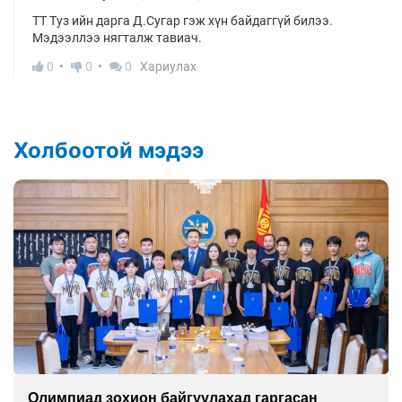
ТТ Туз ийн дарга Д.Сугар гэж хүн байдаггүй билээ.
Мэдээллээ нягталж тавиач.
0
0
0
Хариулах
Холбоотой мэдээ
Олимпиад зохион байгуулахад гаргасан