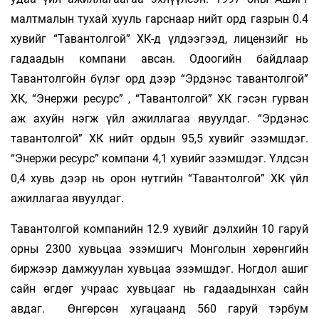
малтмалын тухай хууль гарснаар нийт орд газрын 0.4
хувийг “Тавантолгой” ХК-д үлдээгээд, лицензийг нь
гадаадын компани авсан. Одоогийн байдлаар
Тавантолгойн бүлэг орд дээр “Эрдэнэс тавантолгой”
ХК, “Энержи ресурс” , “Тавантолгой” ХК гэсэн гурван
аж ахуйн нэгж үйл ажиллагаа явуулдаг. “Эрдэнэс
тавантолгой” ХК нийт ордын 95,5 хувийг эзэмшдэг.
“Энержи ресурс” компани 4,1 хувийг эзэмшдэг. Үлдсэн
0,4 хувь дээр нь орон нутгийн “Тавантолгой” ХК үйл
ажиллагаа явуулдаг.
Тавантолгой компанийн 12.9 хувийг дэлхийн 10 гаруй
орны 2300 хувьцаа эзэмшигч Монголын хөрөнгийн
биржээр дамжуулан хувьцаа эзэмшдэг. Ногдол ашиг
сайн өгдөг учраас хувьцааг нь гадаадынхан сайн
авдаг. Өнгөрсөн хугацаанд 560 гаруй тэрбум