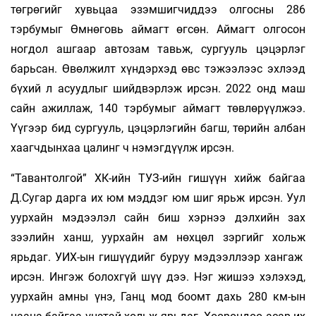
төгрөгийг хувьцаа эзэмшигчиддээ олгосны 286
тэрбумыг Өмнөговь аймагт өгсөн. Аймагт олгосон
ногдол ашгаар автозам тавьж, сургууль цэцэрлэг
барьсан. Өвөлжилт хүндэрхэд өвс тэжээлээс эхлээд
бүхий л асуудлыг шийдвэрлэж ирсэн. 2022 онд маш
сайн ажиллаж, 140 тэрбумыг аймагт төвлөрүүлжээ.
Үүгээр бид сургууль, цэцэрлэгийн багш, төрийн албан
хаагчдынхаа цалинг ч нэмэгдүүлж ирсэн.
“Тавантолгой” ХК-ийн ТУЗ-ийн гишүүн хийж байгаа
Д.Сугар дарга их юм мэддэг юм шиг ярьж ирсэн. Уул
уурхайн мэдээлэл сайн биш хэрнээ дэлхийн зах
зээлийн ханш, уурхайн ам нөхцөл зэргийг хольж
ярьдаг. УИХ-ын гишүүдийг буруу мэдээллээр хангаж
ирсэн. Ингэж болохгүй шүү дээ. Нэг жишээ хэлэхэд,
уурхайн амны үнэ, Ганц мод боомт дахь 280 км-ын