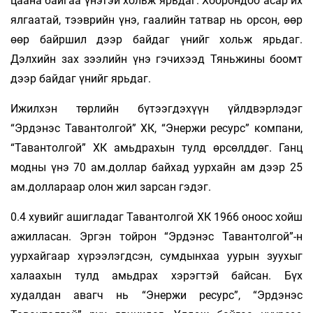
цаана байгаа үнэтэй хольж ярьдаг. Хоорондоо асар их
ялгаатай, тээврийн үнэ, гаалийн татвар нь орсон, өөр
өөр байршил дээр байдаг үнийг хольж ярьдаг.
Дэлхийн зах зээлийн үнэ гэчихээд Тяньжины боомт
дээр байдаг үнийг ярьдаг.
Ижилхэн төрлийн бүтээгдэхүүн үйлдвэрлэдэг
“Эрдэнэс Тавантолгой” ХК, “Энержи ресурс” компани,
“Тавантолгой” ХК амьдрахын тулд өрсөлддөг. Ганц
модны үнэ 70 ам.доллар байхад уурхайн ам дээр 25
ам.доллараар олон жил зарсан гэдэг.
0.4 хувийг ашигладаг Тавантолгой ХК 1966 оноос хойш
ажилласан. Эргэн тойрон “Эрдэнэс Тавантолгой”-н
уурхайгаар хүрээлэгдсэн, сумдынхаа уурын зуухыг
халаахын тулд амьдрах хэрэгтэй байсан. Бүх
худалдан авагч нь “Энержи ресурс”, “Эрдэнэс