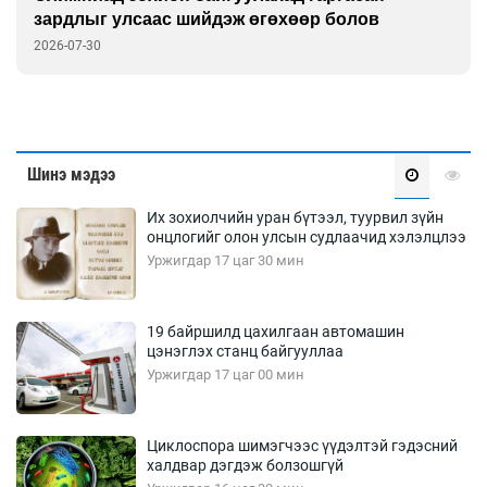
зардлыг улсаас шийдэж өгөхөөр болов
2026-07-30
Шинэ мэдээ
Их зохиолчийн уран бүтээл, туурвил зүйн
онцлогийг олон улсын судлаачид хэлэлцлээ
Уржигдар 17 цаг 30 мин
19 байршилд цахилгаан автомашин
цэнэглэх станц байгууллаа
Уржигдар 17 цаг 00 мин
Циклоспора шимэгчээс үүдэлтэй гэдэсний
халдвар дэгдэж болзошгүй