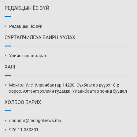
РЕДАКЦЫН ЁС ЗҮЙ
Эмэгтэйчүүд Бээжин, эрэгтэйчүүд Японд
бэлтгэл базаахаар хилийн дээс алхлаа
Уржигдар 14 цаг 00 мин
Редакцын ёс зүй
СУРТАЛЧИЛГАА БАЙРШУУЛАХ
АНУ-ын Цэргийн кибер командлалаын
ажилтнууд амиа хорлох явдал эрс
нэмэгджээ
Үнийн санал харах
Уржигдар 13 цаг 52 мин
ХАЯГ
Монголын шигшээ Хонконгийн багийг ялж,
эхний хожлоо авлаа
Монгол Улс, Улаанбаатар 14200, Сүхбаатар дүүрэг 8-р
Уржигдар 13 цаг 30 мин
хороо, Алтангэрэлийн гудамж, Улаанбаатар зочид буудал
ХОЛБОО БАРИХ
Техникийн өндөр үзүүлэлттэй агаарын хөлөг
худалдан авах хүсэлтээ уламжлав
unuudur@mongolnews.mn
Уржигдар 13 цаг 00 мин
976-11-330801