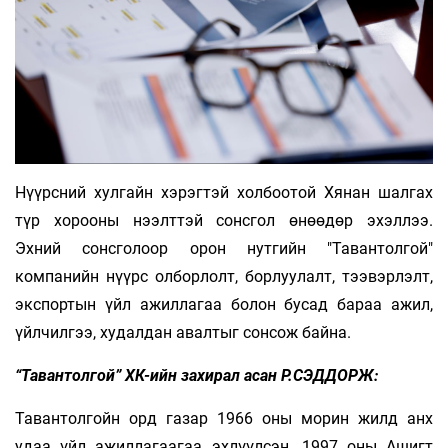
Нүүрсний хулгайн хэрэгтэй холбоотой Хянан шалгах
түр хорооны нээлттэй сонсгол өнөөдөр эхэллээ.
Эхний сонсголоор орон нутгийн "Тавантолгой"
компанийн нүүрс олборлолт, борлуулалт, тээвэрлэлт,
экспортын үйл ажиллагаа болон бусад бараа ажил,
үйлчилгээ, худалдан авалтыг сонсож байна.
“Тавантолгой” ХК-ийн захирал асан Р.СЭДДОРЖ:
Тавантолгойн орд газар 1966 оны морин жилд анх
удаа үйл ажиллагаагаа эхлүүлсэн. 1997 оны Ашигт