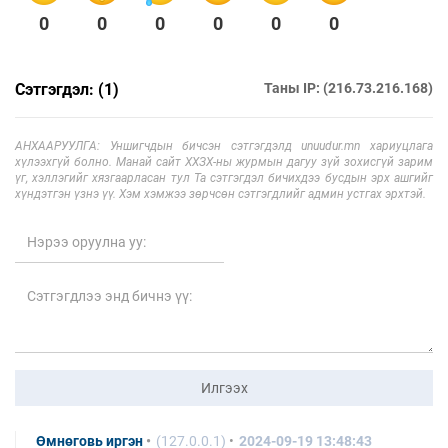
0
0
0
0
0
0
Сэтгэгдэл: (1)
Таны IP: (216.73.216.168)
АНХААРУУЛГА: Уншигчдын бичсэн сэтгэгдэлд unuudur.mn хариуцлага
хүлээхгүй болно. Манай сайт ХХЗХ-ны журмын дагуу зүй зохисгүй зарим
үг, хэллэгийг хязгаарласан тул Та сэтгэгдэл бичихдээ бусдын эрх ашгийг
хүндэтгэн үзнэ үү. Хэм хэмжээ зөрчсөн сэтгэгдлийг админ устгах эрхтэй.
Илгээх
Өмнөговь иргэн
(127.0.0.1)
2024-09-19 13:48:43