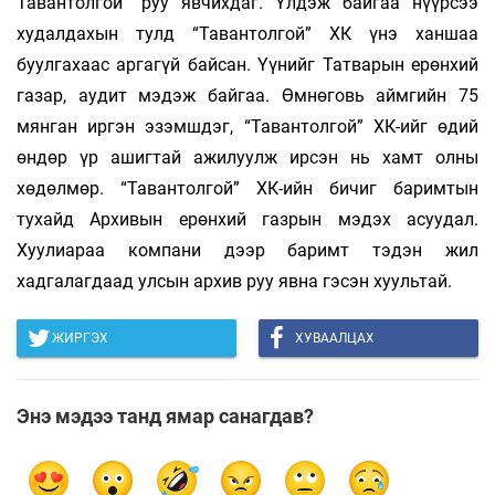
Тавантолгой” руу явчихдаг. Үлдэж байгаа нүүрсээ
худалдахын тулд “Тавантолгой” ХК үнэ ханшаа
буулгахаас аргагүй байсан. Үүнийг Татварын ерөнхий
газар, аудит мэдэж байгаа. Өмнөговь аймгийн 75
мянган иргэн эзэмшдэг, “Тавантолгой” ХК-ийг өдий
өндөр үр ашигтай ажилуулж ирсэн нь хамт олны
хөдөлмөр. “Тавантолгой” ХК-ийн бичиг баримтын
тухайд Архивын ерөнхий газрын мэдэх асуудал.
Хуулиараа компани дээр баримт тэдэн жил
хадгалагдаад улсын архив руу явна гэсэн хуультай.
ЖИРГЭХ
ХУВААЛЦАХ
Энэ мэдээ танд ямар санагдав?