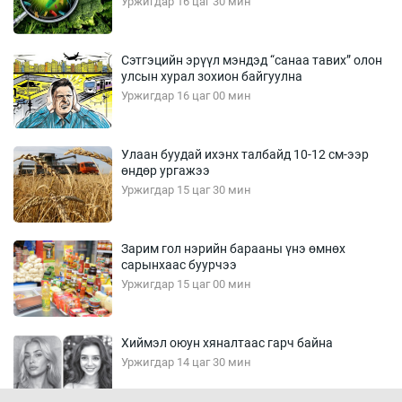
Уржигдар 16 цаг 30 мин
Сэтгэцийн эрүүл мэндэд “санаа тавих” олон
улсын хурал зохион байгуулна
Уржигдар 16 цаг 00 мин
Улаан буудай ихэнх талбайд 10-12 см-ээр
өндөр ургажээ
Уржигдар 15 цаг 30 мин
Зарим гол нэрийн барааны үнэ өмнөх
сарынхаас буурчээ
Уржигдар 15 цаг 00 мин
Хиймэл оюун хяналтаас гарч байна
Уржигдар 14 цаг 30 мин