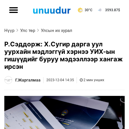
30°C
3593.87
$
Нүүр
Улс төр
Улсын их хурал
Р.Сэддорж: Х.Сугир дарга уул
уурхайн мэдлэггүй хэрнээ УИХ-ын
гишүүдийг буруу мэдээллээр хангаж
ирсэн
Г.Жаргалмаа
2023-12-04 14:35
2 мин унших