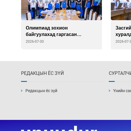
г
Олимпиад зохион
Засгий
байгуулахад гаргасан
хурал
”
зардлыг улсаас шийдэж
2026-07-30
2026-07-
өгөхөөр болов
РЕДАКЦЫН ЁС ЗҮЙ
СУРТАЛЧ
Редакцын ёс зүй
Үнийн са