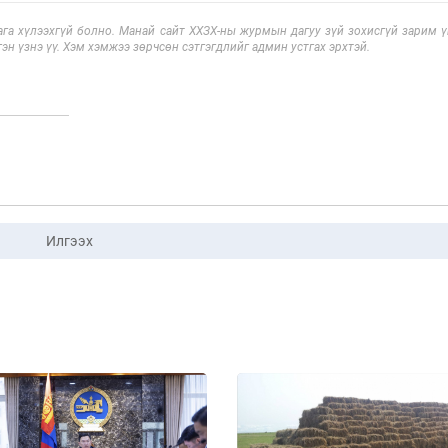
га хүлээхгүй болно. Манай сайт ХХЗХ-ны журмын дагуу зүй зохисгүй зарим үг
эн үзнэ үү. Хэм хэмжээ зөрчсөн сэтгэгдлийг админ устгах эрхтэй.
Илгээх