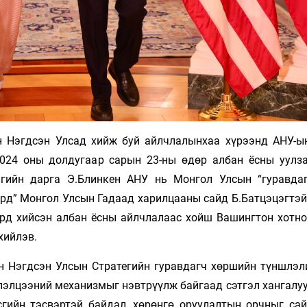
н Нэгдсэн Улсад хийж буй айлчлалынхаа хүрээнд АНУ-ы
024 оны долдугаар сарын 23-ны өдөр албан ёсны уулза
гийн дарга Э.Блинкен АНУ нь Монгол Улсын “гуравда
үрд” Монгол Улсын Гадаад харилцааны сайд Б.Батцэцэгтэй
рд хийсэн албан ёсны айлчлалаас хойш Вашингтон хотно
хийлэв.
йн Нэгдсэн Улсын Стратегийн гуравдагч хөршийн түншлэл
лэлцээний механизмыг нэвтрүүлж байгаад сэтгэл хангалуу
гийн тэсвэртэй байдал, хөрөнгө оруулалтын орчныг сай