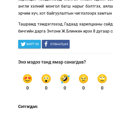
англи хэлний монгол багш нарыг бэлтгэх, аяла
эрчим хүч, хот байгуулалтын чиглэлээрх хамтын
Ташрамд тэмдэглэхэд, Гадаад харилцааны сайд
бичгийн дарга Энтони Ж.Блинкен ирэх 8 дугаар с
ЖИРГЭХ
ХУВААЛЦАХ
Энэ мэдээ танд ямар санагдав?
0
0
0
0
0
Сэтгэгдэл: