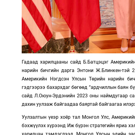
Олимп 2024
Гадаад харилцааны сайд Б.Батцэцэг Америкий
нарийн бичгийн дарга Энтони Ж.Блинкен-тэй 2
Америкийн Нэгдсэн Улсын Төрийн нарийн бич
гэдгээрээ бахархдаг бөгөөд “ардчиллын баян б
сайд Л.Оюун-Эрдэнийн 2023 оны наймдугаар са
дахин уулзаж байгаадаа баяртай байгаагаа илэр
Уулзалтын үеэр хоёр тал Монгол Улс, Америки
бэхжүүлэх хүрээнд Иж бүрэн стратегийн яриа хэ
харилцан тэмдэглээд, Монгол Улсын эдийн зас