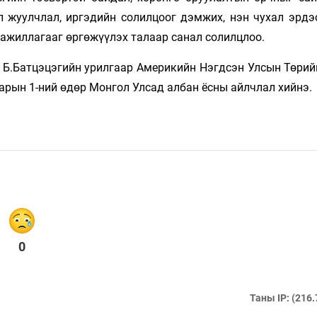
л жуулчлал, иргэдийн солилцоог дэмжих, нэн чухал эрдэс
 ажиллагааг өргөжүүлэх талаар санал солилцлоо.
 Б.Батцэцэгийн урилгаар Америкийн Нэгдсэн Улсын Төрий
арын 1-ний өдөр Монгол Улсад албан ёсны айлчлал хийнэ.
0
Таны IP: (216.