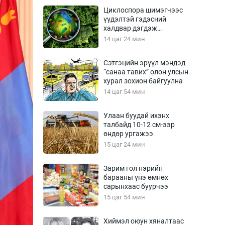
Урлагтай яриа
Циклоспора шимэгчээс
өрчил
үүдэлтэй гэдэсний
халдвар дэгдэж
энд-Эрхэм баян
болзошгүй
14 цаг 24 мин
Сэтгэцийн эрүүл мэндэд
“санаа тавих” олон улсын
хүний үг
хурал зохион байгуулна
14 цаг 54 мин
Улаан буудай ихэнх
талбайд 10-12 см-ээр
ага
Бусад
өндөр ургажээ
15 цаг 24 мин
Фото
сурвалжлагч
Видео
Зарим гол нэрийн
Инфографик
барааны үнэ өмнөх
сарынхаас буурчээ
Санал асуулга
15 цаг 54 мин
Хиймэл оюун хяналтаас