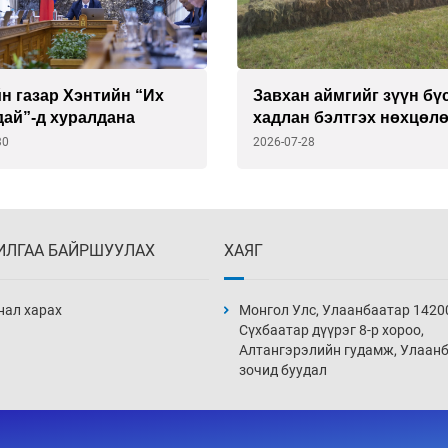
н газар Хэнтийн “Их
Завхан аймгийг зүүн бү
дай”-д хуралдана
хадлан бэлтгэх нөхцөл
хангана
30
2026-07-28
ИЛГАА БАЙРШУУЛАХ
ХАЯГ
нал харах
Монгол Улс, Улаанбаатар 1420
Сүхбаатар дүүрэг 8-р хороо,
Алтангэрэлийн гудамж, Улаан
зочид буудал