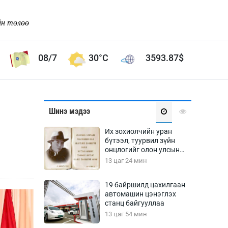
йн төлөө
08/7
30°C
3593.87
$
Соёл урлаг
Шинэ мэдээ
ой хөгжлийн зорилго -
Сонгодог урлаг
Их зохиолчийн уран
Ардын урлаг
бүтээл, туурвил зүйн
онцлогийг олон улсын
Дүрслэх урлаг
судлаачид хэлэлцлээ
13 цаг 24 мин
Өв соёл
таг
Кино урлаг
19 байршилд цахилгаан
автомашин цэнэглэх
 орчин
Цирк
станц байгууллаа
ол
13 цаг 54 мин
Рок поп, хип хоп
энд