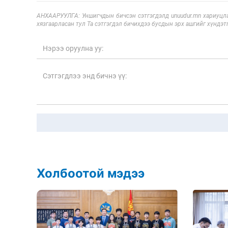
АНХААРУУЛГА: Уншигчдын бичсэн сэтгэгдэлд unuudur.mn хариуцла
хязгаарласан тул Та сэтгэгдэл бичихдээ бусдын эрх ашгийг хүндэтг
Холбоотой мэдээ