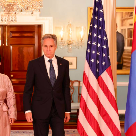
Ханш
Хэрэг з
Эрэлттэй мэдээ
Эрүүл м
Хууль ёс
Хүмүүс
Албаны 
Бусад
Life style
Ярилцл
Зөвлөгөө
Хоймор
Өнөөдрийн тухай
Уншигч-
өл