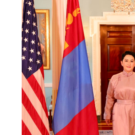
126-гийн НЭГ
Ертөнц
Спорт
Нийгэм
Бөх
Техник технологи
Сагсан бөмбөг
Шинжлэх ухаан
Хөлбөмбөг
Сонин хачин
Олимпын төрөл
Дэлхийн монгол
Тулааны спорт
Олимпын бус төр