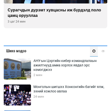
Сурагчдын дүрэмт хувцасны иж бүрдэлд поло
цамц орууллаа
3 цаг 24 мин
Шинэ мэдээ
АНУ-ын Цэргийн кибер командлалаын
ажилтнууд амиа хорлох явдал эрс
нэмэгджээ
2 мин
Монголын шигшээ Хонконгийн багийг ялж,
эхний хожлоо авлаа
24 мин