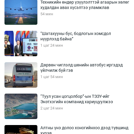
Техникийн өндөр үзүүлэлттэй агаарын хөлөг
худалдан авах хүсэлтээ уламжлав
54 мин
“Шатахууны бус, бодлогын хомсдол
нүүрлээд байна”
1 цаг 24 мин
Дөрвөн чиглэлд шөнийн автобус иргэдэд
үйлчилж буй гэв
1 цаг 54 мин
“Туул усан цогцолбор”-ын ТЭЗҮ-ийг
Энэтхэгийн компанид хариуцуулжээ
2 цаг 24 мин
Алтны үнэ долоо хоногийнхоо дээд түвшинд
хүрэв