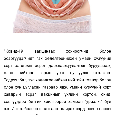
“Ковид-19 вакцинаас хохирогчид болон
эсэргүүцэгчид” гэх хөдөлгөөнийхөн умайн хүзүүний
хорт хавдрын эсрэг дархлаажуулалтыг буруушааж,
олон нийтээс гарын үсэг цуглуулж эхэлжээ.
Тодруулбал, тус хөдөлгөөнийхөн нийтийн тээвэр болон
олон хүн цугласан газраар явж, умайн хүзүүний хорт
хавдрын эсрэг вакциныг үхлийн хортой, охид,
хөвгүүддээ битгий хийлгээрэй хэмээн “уриалж” буй
аж. Ингэх болсон шалтгаан нь ирэх сард өсвөр насны