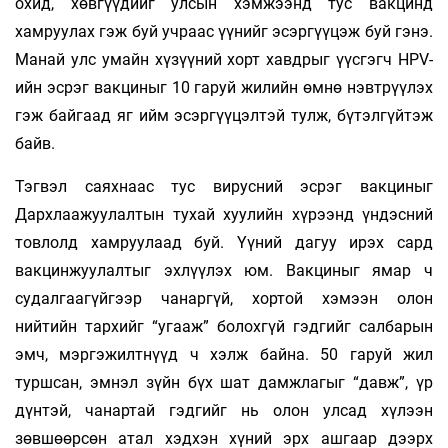
охид, хөвгүүдийг улсын хэмжээнд тус вакцинд
хамруулах гэж буй учраас үүнийг эсэргүүцэж буй гэнэ.
Манай улс умайн хүзүүний хорт хавдрыг үүсгэгч HPV-
ийн эсрэг вакциныг 10 гаруй жилийн өмнө нэвтрүүлэх
гэж байгаад яг ийм эсэргүүцэлтэй тулж, бүтэлгүйтэж
байв.
Тэгвэл саяхнаас тус вирусний эсрэг вакциныг
Дархлаажуулалтын тухай хуулийн хүрээнд үндэсний
товлолд хамруулаад буй. Үүний дагуу ирэх сард
вакцинжуулалтыг эхлүүлэх юм. Вакциныг ямар ч
судалгаагүйгээр чанаргүй, хортой хэмээн олон
нийтийн тархийг “угааж” болохгүй гэдгийг салбарын
эмч, мэргэжилтнүүд ч хэлж байна. 50 гаруй жил
туршсан, эмнэл зүйн бүх шат дамжлагыг “давж”, үр
дүнтэй, чанартай гэдгийг нь олон улсад хүлээн
зөвшөөрсөн атал хэдхэн хүний эрх ашгаар дээрх