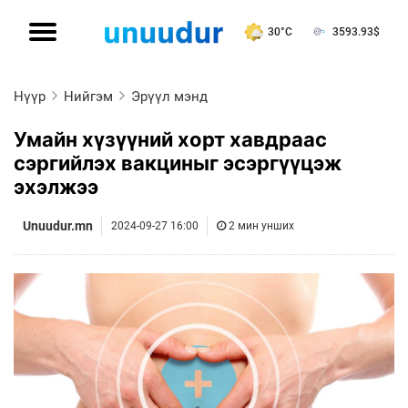
30°C
3593.93
$
Нүүр
Нийгэм
Эрүүл мэнд
Умайн хүзүүний хорт хавдраас
сэргийлэх вакциныг эсэргүүцэж
эхэлжээ
Unuudur.mn
2024-09-27 16:00
2 мин унших