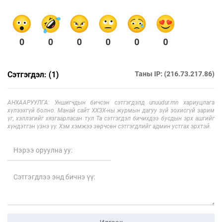
0
0
0
0
0
0
Сэтгэгдэл: (1)
Таны IP: (216.73.217.86)
АНХААРУУЛГА: Уншигчдын бичсэн сэтгэгдэлд unuudur.mn хариуцлага
хүлээхгүй болно. Манай сайт ХХЗХ-ны журмын дагуу зүй зохисгүй зарим
үг, хэллэгийг хязгаарласан тул Та сэтгэгдэл бичихдээ бусдын эрх ашгийг
хүндэтгэн үзнэ үү. Хэм хэмжээ зөрчсөн сэтгэгдлийг админ устгах эрхтэй.