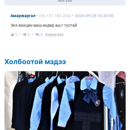
Илгээх
Амаржаргал
(66.181.184.204)
2024-09-28 10:30:56
Энэ вакцин маш өндөр аш г тустай
0
0
0
Хариулах
Холбоотой мэдээ