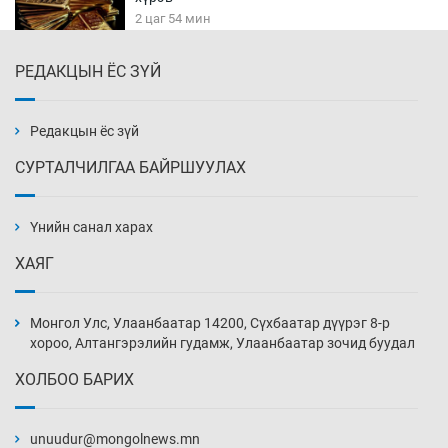
2 цаг 54 мин
РЕДАКЦЫН ЁС ЗҮЙ
Сурагчдын дүрэмт хувцасны иж бүрдэлд
поло цамц орууллаа
3 цаг 24 мин
Редакцын ёс зүй
СУРТАЛЧИЛГАА БАЙРШУУЛАХ
Шинжлэх ухаанаа хөсөр хаясан улс
чадваргүй мэргэжилтнүүд л “үйлдвэрлэдэг”
Үнийн санал харах
3 цаг 54 мин
ХАЯГ
Аппликэйшн хөгжүүлэхийн оронд ажлаа хий,
Г.Дамдинням сайд аа
Монгол Улс, Улаанбаатар 14200, Сүхбаатар дүүрэг 8-р
4 цаг 24 мин
хороо, Алтангэрэлийн гудамж, Улаанбаатар зочид буудал
ХОЛБОО БАРИХ
Эвдэрхий замаар түрээ барьж, иргэдийнхээ
халаасыг тэмтэрч эхэллээ
unuudur@mongolnews.mn
4 цаг 54 мин