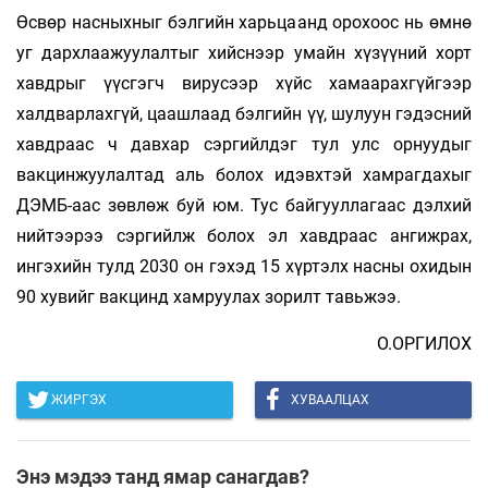
Өсвөр насныхныг бэлгийн харьцаанд орохоос нь өмнө
уг дархлаажуулалтыг хийснээр умайн хүзүүний хорт
хавдрыг үүсгэгч вирусээр хүйс хамаарахгүйгээр
халдварлахгүй, цаашлаад бэлгийн үү, шулуун гэдэсний
хавдраас ч давхар сэргийлдэг тул улс орнуудыг
вакцинжуулалтад аль болох идэвхтэй хамрагдахыг
ДЭМБ-аас зөвлөж буй юм. Тус байгууллагаас дэлхий
нийтээрээ сэргийлж болох эл хавдраас ангижрах,
ингэхийн тулд 2030 он гэхэд 15 хүртэлх насны охидын
90 хувийг вакцинд хамруулах зорилт тавьжээ.
О.ОРГИЛОХ
ЖИРГЭХ
ХУВААЛЦАХ
Энэ мэдээ танд ямар санагдав?