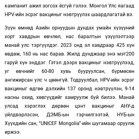
кампанит ажил зогсох ёсгүй гэлээ. Монгол Улс яагаад
HPV-ийн эсрэг вакциныг нэвтрүүлэх шаардлагатай вэ.
Зүүн өмнөд Азийн орнуудын дундах умайн хүзүүний
хорт хавдрын өвчлөл, нас баралтын үзүүлэлтээр
манай улс тэргүүлдэг. 2023 онд эл хавдраар 425 хүн
өвдөж, 160 нь нас барав. Жилд дунджаар энэ мэт200
гаруй хүн энддэг. Гэтэл дээрх вакциныг нэвтрүүлээд,
уг өвчнийг 60-80 хувь бууруулсан, бүрмөсөн
ангижирсан улс ч цөөнгүй. Тодруулбал, HPV-ийн эсрэг
вакциныг өдгөө дэлхийн 137 оронд нэвтрүүлэн, 9-14
насны охид, хөвгүүдийг хамруулж буй билээ. Манай
улсад хэрэглэх дөрвөн цэнт вакциныг АНУ-д
үйлдвэрлэсэн, ДЭМБ-ын гэрчилгээтэй, НҮБ-ын
Хүүхдийн сан, “UNICEF Mongolia”-ийн шугамаар оруулж
иржээ.